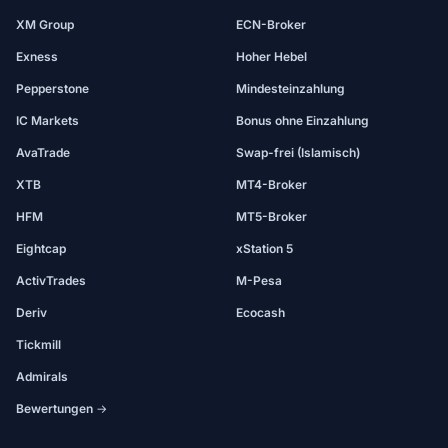
XM Group
ECN-Broker
Exness
Hoher Hebel
Pepperstone
Mindesteinzahlung
IC Markets
Bonus ohne Einzahlung
AvaTrade
Swap-frei (Islamisch)
XTB
MT4-Broker
HFM
MT5-Broker
Eightcap
xStation 5
ActivTrades
M-Pesa
Deriv
Ecocash
Tickmill
Admirals
Bewertungen →