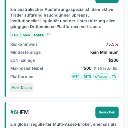
Ein australischer Ausführungsspezialist, dem aktive
Trader aufgrund hauchdünner Spreads,
institutioneller Liquidität und der Unterstützung aller
gängigen Drittanbieter-Plattformen vertrauen.
+2
FCA
ASIC
CySEC
Risikohinweis
75.5%
Mindesteinlage
Kein Minimum
ECN-Einlage
$200
Maximaler Hebel
1:500
(1:30 in der EU)
Plattformen
MT4
MT5
cTrader
TV
Mehr Details
#6
HFM
Besuchen
Ein global regulierter Multi-Asset-Broker, ehemals als