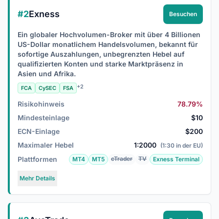
#2
Exness
Besuchen
Ein globaler Hochvolumen-Broker mit über 4 Billionen
US-Dollar monatlichem Handelsvolumen, bekannt für
sofortige Auszahlungen, unbegrenzten Hebel auf
qualifizierten Konten und starke Marktpräsenz in
Asien und Afrika.
+2
FCA
CySEC
FSA
Risikohinweis
78.79%
Mindesteinlage
$10
ECN-Einlage
$200
Maximaler Hebel
1:2000
(1:30 in der EU)
Plattformen
cTrader
TV
MT4
MT5
Exness Terminal
Mehr Details