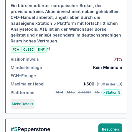
Ein börsennotierter europäischer Broker, der
provisionsfreies Aktieninvestment neben gehebeltem
CFD-Handel anbietet, angetrieben durch die
hauseigene xStation 5 Plattform mit fortschrittlichen
Analysetools. XTB ist an der Warschauer Börse
gelistet und genießt besonders im deutschsprachigen
Raum hohes Vertrauen.
+1
FCA
CySEC
KNF
Risikohinweis
71%
Mindesteinlage
Kein Minimum
ECN-Einlage
—
Maximaler Hebel
1:500
(1:30 in der EU)
Plattformen
MT4
MT5
cTrader
TV
xStation 5
Mehr Details
#5
Pepperstone
Besuchen