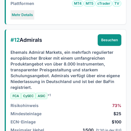
Plattformen
MT4
MT5
cTrader
TV
Mehr Details
#12
Admirals
Besuchen
Ehemals Admiral Markets, ein mehrfach regulierter
europäischer Broker mit einem umfangreichen
Produktangebot von über 8.000 Instrumenten,
transparenter Preisgestaltung und starkem
Schulungsangebot. Admirals verfügt über eine eigene
Niederlassung in Deutschland und ist bei der BaFin
registriert.
+1
FCA
CySEC
ASIC
Risikohinweis
73%
Mindesteinlage
$25
ECN-Einlage
$100
Maximaler Hebel
1:500
(1:30 in der EU)