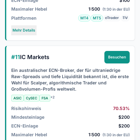
ECN-Einlage
$100
Maximaler Hebel
1:500
(1:30 in der EU)
Plattformen
cTrader
TV
MT4
MT5
Mehr Details
#11
IC Markets
Besuchen
Ein australischer ECN-Broker, der für ultraniedrige
Raw-Spreads und tiefe Liquidität bekannt ist, die erste
Wahl für Scalper, algorithmische Trader und
Großvolumen-Profis weltweit.
+2
ASIC
CySEC
FSA
Risikohinweis
70.53%
Mindesteinlage
$200
ECN-Einlage
$200
Maximaler Hebel
1:500
(1:30 in der EU)