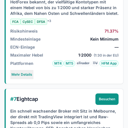
HotForex bekannt, der vielfältige Kontotypen mit
einem Hebel von bis zu 1:2000 und starker Präsenz in
Afrika, dem Nahen Osten und Schwellenländern bietet.
+3
FCA
CySEC
DFSA
Risikohinweis
71.37%
Mindesteinlage
Kein Minimum
ECN-Einlage
—
Maximaler Hebel
1:2000
(1:30 in der EU)
Plattformen
cTrader
TV
MT4
MT5
HFM App
Mehr Details
#7
Eightcap
Besuchen
Ein schnell wachsender Broker mit Sitz in Melbourne,
der direkt mit TradingView integriert ist und Raw-
Spreads ab 0,0 Pips sowie ein umfangreiches