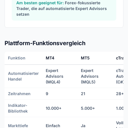
Am besten geeignet für:
Forex-fokussierte
Trader, die auf automatisierte Expert Advisors
setzen
Plattform-Funktionsvergleich
Funktion
MT4
MT5
cTrad
Expert
Expert
cTrad
Automatisierter
Advisors
Advisors
Autom
Handel
(MQL4)
(MQL5)
(C#)
Zeitrahmen
9
21
28+
Indikator-
10.000+
5.000+
1.000
Bibliothek
Volls
Markttiefe
Einfach
Ja