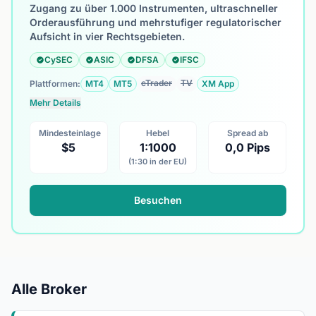
Zugang zu über 1.000 Instrumenten, ultraschneller
Orderausführung und mehrstufiger regulatorischer
Aufsicht in vier Rechtsgebieten.
CySEC
ASIC
DFSA
IFSC
cTrader
TV
Plattformen:
MT4
MT5
XM App
Mehr Details
Mindesteinlage
Hebel
Spread ab
$5
1:1000
0,0 Pips
(1:30 in der EU)
Besuchen
Alle Broker