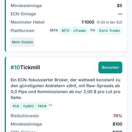
Mindesteinlage
$5
ECN-Einlage
—
Maximaler Hebel
1:1000
(1:30 in der EU)
Plattformen
MT4
TV
MT5
cTrader
Deriv Trader
Mehr Details
#10
Tickmill
Besuchen
Ein ECN-fokussierter Broker, der weltweit konstant zu
den günstigsten Anbietern zählt, mit Raw-Spreads ab
0,0 Pips und Kommissionen ab nur 2,00 $ pro Lot pro
Seite.
+1
FCA
CySEC
FSCA
Risikohinweis
70%
Mindesteinlage
$100