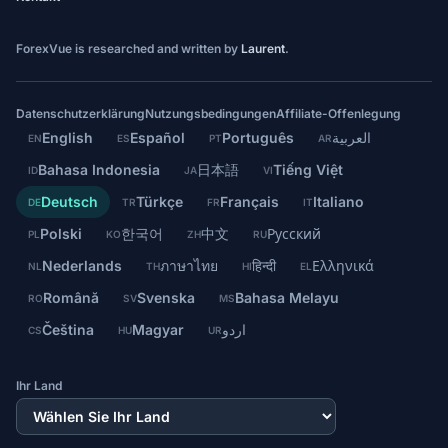
ForexVue is researched and written by
Laurent
.
Datenschutzerklärung
Nutzungsbedingungen
Affiliate-Offenlegung
English
Español
Português
العربية
EN
ES
PT
AR
Bahasa Indonesia
日本語
Tiếng Việt
ID
JA
VI
Deutsch
Türkçe
Français
Italiano
DE
TR
FR
IT
Polski
한국어
中文
Русский
PL
KO
ZH
RU
Nederlands
ภาษาไทย
हिन्दी
Ελληνικά
NL
TH
HI
EL
Română
Svenska
Bahasa Melayu
RO
SV
MS
Čeština
Magyar
اردو
CS
HU
UR
Ihr Land