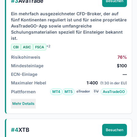
#3
AvaTrade
Besuchen
Ein mehrfach ausgezeichneter CFD-Broker, der auf
fünf Kontinenten reguliert ist und für seine proprietäre
AvaTradeGO-App sowie umfangreiche
Schulungsmaterialien speziell für Einsteiger bekannt
ist.
+2
CBI
ASIC
FSCA
Risikohinweis
76%
Mindesteinlage
$100
ECN-Einlage
—
Maximaler Hebel
1:400
(1:30 in der EU)
Plattformen
cTrader
TV
MT4
MT5
AvaTradeGO
Mehr Details
#4
XTB
Besuchen