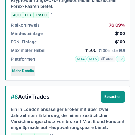
Kryptowährungs-CFD-Angebot neben klassischen
Forex-Paaren bietet.
+1
ASIC
FCA
CySEC
Risikohinweis
76.09%
Mindesteinlage
$100
ECN-Einlage
$100
Maximaler Hebel
1:500
(1:30 in der EU)
Plattformen
cTrader
MT4
MT5
TV
Mehr Details
#8
ActivTrades
Besuchen
Ein in London ansässiger Broker mit über zwei
Jahrzehnten Erfahrung, der einen zusätzlichen
Versicherungsschutz von bis zu 1 Mio. £ und konstant
enge Spreads auf Hauptwährungspaare bietet.