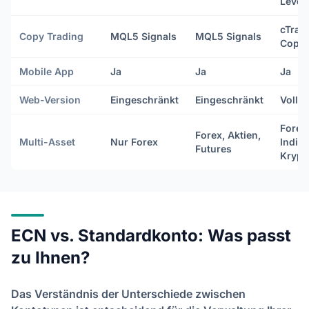
Level I
cTrad
Copy Trading
MQL5 Signals
MQL5 Signals
Copy
Mobile App
Ja
Ja
Ja
Web-Version
Eingeschränkt
Eingeschränkt
Volls
Forex
Forex, Aktien,
Multi-Asset
Nur Forex
Indize
Futures
Krypt
ECN vs. Standardkonto: Was passt
zu Ihnen?
Das Verständnis der Unterschiede zwischen