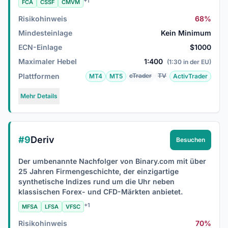
+1
FCA
CSSF
CMVM
Risikohinweis
68%
Mindesteinlage
Kein Minimum
ECN-Einlage
$1000
Maximaler Hebel
1:400
(1:30 in der EU)
Plattformen
cTrader
TV
MT4
MT5
ActivTrader
Mehr Details
#9
Deriv
Besuchen
Der umbenannte Nachfolger von Binary.com mit über
25 Jahren Firmengeschichte, der einzigartige
synthetische Indizes rund um die Uhr neben
klassischen Forex- und CFD-Märkten anbietet.
+1
MFSA
LFSA
VFSC
Risikohinweis
70%