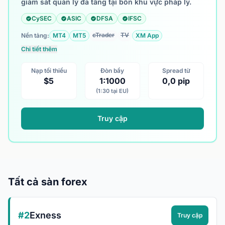
giám sát quản lý đa tầng tại bốn khu vực pháp lý.
CySEC
ASIC
DFSA
IFSC
cTrader
TV
Nền tảng:
MT4
MT5
XM App
Chi tiết thêm
Nạp tối thiểu
Đòn bẩy
Spread từ
$5
1:1000
0,0 pip
(1:30 tại EU)
Truy cập
Tất cả sàn forex
#2
Exness
Truy cập