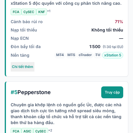
xStation 5 độc quyền với công cụ phân tích nâng cao.
+1
FCA
CySEC
KNF
Cảnh báo rủi ro
71%
Nạp tối thiểu
Không tối thiểu
Nạp ECN
—
Đòn bẩy tối đa
1:500
(1:30 tại EU)
Nền tảng
MT4
MT5
cTrader
TV
xStation 5
Chi tiết thêm
#5
Pepperstone
Truy cập
Chuyên gia khớp lệnh có nguồn gốc Úc, được các nhà
giao dịch tích cực tin tưởng nhờ spread siêu mỏng,
thanh khoản cấp tổ chức và hỗ trợ tất cả các nền tảng
bên thứ ba hàng đầu.
+2
FCA
ASIC
CySEC