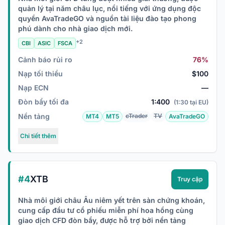
quản lý tại năm châu lục, nổi tiếng với ứng dụng độc
quyền AvaTradeGO và nguồn tài liệu đào tạo phong
phú dành cho nhà giao dịch mới.
+2
CBI
ASIC
FSCA
Cảnh báo rủi ro
76%
Nạp tối thiểu
$100
Nạp ECN
—
Đòn bẩy tối đa
1:400
(1:30 tại EU)
Nền tảng
cTrader
TV
MT4
MT5
AvaTradeGO
Chi tiết thêm
#4
XTB
Truy cập
Nhà môi giới châu Âu niêm yết trên sàn chứng khoán,
cung cấp đầu tư cổ phiếu miễn phí hoa hồng cùng
giao dịch CFD đòn bẩy, được hỗ trợ bởi nền tảng