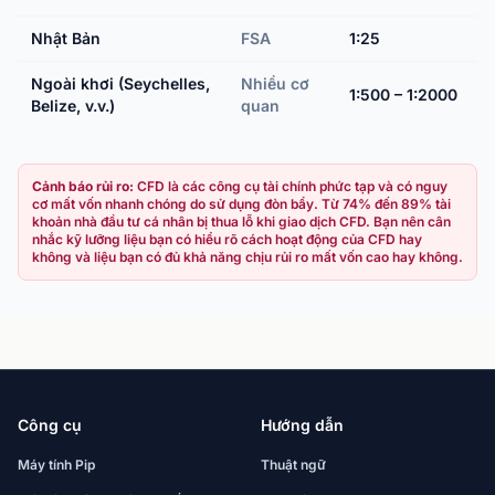
Nhật Bản
FSA
1:25
Ngoài khơi (Seychelles,
Nhiều cơ
1:500 – 1:2000
Belize, v.v.)
quan
Cảnh báo rủi ro:
CFD là các công cụ tài chính phức tạp và có nguy
cơ mất vốn nhanh chóng do sử dụng đòn bẩy. Từ 74% đến 89% tài
khoản nhà đầu tư cá nhân bị thua lỗ khi giao dịch CFD. Bạn nên cân
nhắc kỹ lưỡng liệu bạn có hiểu rõ cách hoạt động của CFD hay
không và liệu bạn có đủ khả năng chịu rủi ro mất vốn cao hay không.
Công cụ
Hướng dẫn
Máy tính Pip
Thuật ngữ