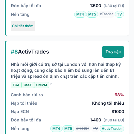
Đòn bẩy tối đa
1:500
(1:30 tại EU)
Nền tảng
cTrader
MT4
MT5
TV
Chi tiết thêm
#8
ActivTrades
Truy cập
Nhà môi giới có trụ sở tại London với hơn hai thập kỷ
hoạt động, cung cấp bảo hiểm bổ sung lên đến £1
triệu và spread ổn định chặt trên các cặp tiền chính.
+1
FCA
CSSF
CMVM
Cảnh báo rủi ro
68%
Nạp tối thiểu
Không tối thiểu
Nạp ECN
$1000
Đòn bẩy tối đa
1:400
(1:30 tại EU)
Nền tảng
cTrader
TV
MT4
MT5
ActivTrader