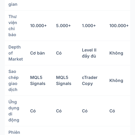
gian
Thư
viện
10.000+
5.000+
1.000+
100.000+
chỉ
báo
Depth
Level II
of
Cơ bản
Có
Không
đầy đủ
Market
Sao
chép
MQL5
MQL5
cTrader
Không
giao
Signals
Signals
Copy
dịch
Ứng
dụng
Có
Có
Có
Có
di
động
Phiên