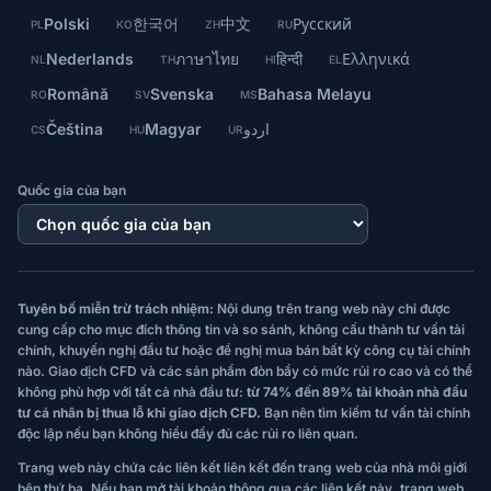
Polski
한국어
中文
Русский
PL
KO
ZH
RU
Nederlands
ภาษาไทย
हिन्दी
Ελληνικά
NL
TH
HI
EL
Română
Svenska
Bahasa Melayu
RO
SV
MS
Čeština
Magyar
اردو
CS
HU
UR
Quốc gia của bạn
Tuyên bố miễn trừ trách nhiệm:
Nội dung trên trang web này chỉ được
cung cấp cho mục đích thông tin và so sánh, không cấu thành tư vấn tài
chính, khuyến nghị đầu tư hoặc đề nghị mua bán bất kỳ công cụ tài chính
nào. Giao dịch CFD và các sản phẩm đòn bẩy có mức rủi ro cao và có thể
không phù hợp với tất cả nhà đầu tư:
từ 74% đến 89% tài khoản nhà đầu
tư cá nhân bị thua lỗ khi giao dịch CFD.
Bạn nên tìm kiếm tư vấn tài chính
độc lập nếu bạn không hiểu đầy đủ các rủi ro liên quan.
Trang web này chứa các liên kết liên kết đến trang web của nhà môi giới
bên thứ ba. Nếu bạn mở tài khoản thông qua các liên kết này, trang web