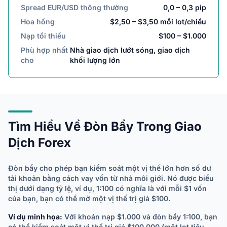
Spread EUR/USD thông thường
0,0 – 0,3 pip
Hoa hồng
$2,50 – $3,50 mỗi lot/chiều
Nạp tối thiểu
$100 – $1.000
Phù hợp nhất
Nhà giao dịch lướt sóng, giao dịch
cho
khối lượng lớn
Tìm Hiểu Về Đòn Bẩy Trong Giao
Dịch Forex
Đòn bẩy cho phép bạn kiểm soát một vị thế lớn hơn số dư
tài khoản bằng cách vay vốn từ nhà môi giới. Nó được biểu
thị dưới dạng tỷ lệ, ví dụ, 1:100 có nghĩa là với mỗi $1 vốn
của bạn, bạn có thể mở một vị thế trị giá $100.
Ví dụ minh họa:
Với khoản nạp $1.000 và đòn bẩy 1:100, bạn
có thể kiểm soát một vị thế trị giá $100.000 (một lot tiêu