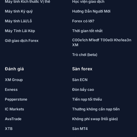
Máy tính Kích thước Vị thế
Học viện giao dịch
Máy tính Ký quỹ
Hướng Dẫn Người Mới
Máy tính Lãi/Lỗ
Forex có lời?
Máy Tính Lãi Kép
Thời gian tốt nhất
C00e1ch M1edf T00e0i Kho1ea3n
Giờ giao dịch Forex
XM
Trò chơi (beta)
Đánh giá
Sàn forex
XM Group
Sàn ECN
Exness
Đòn bẩy cao
Pepperstone
Tiền nạp tối thiểu
IC Markets
Thưởng không cần nạp tiền
AvaTrade
Không phí swap (Hồi giáo)
XTB
Sàn MT4