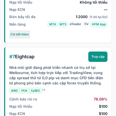
Nạp tối thiểu
Không tối thiểu
Nạp ECN
—
Đòn bẩy tối đa
1:2000
(1:30 tại EU)
Nền tảng
cTrader
TV
MT4
MT5
HFM App
Chi tiết thêm
#7
Eightcap
Truy cập
Nhà môi giới đang phát triển nhanh có trụ sở tại
Melbourne, tích hợp trực tiếp với TradingView, cung
cấp spread thô từ 0,0 pip và danh mục CFD tiền điện
tử phong phú bên cạnh các cặp forex truyền thống.
+1
ASIC
FCA
CySEC
Cảnh báo rủi ro
76.09%
Nạp tối thiểu
$100
Nạp ECN
$100