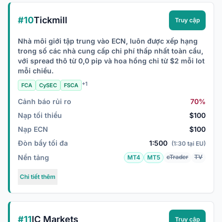
#10
Tickmill
Truy cập
Nhà môi giới tập trung vào ECN, luôn được xếp hạng
trong số các nhà cung cấp chi phí thấp nhất toàn cầu,
với spread thô từ 0,0 pip và hoa hồng chỉ từ $2 mỗi lot
mỗi chiều.
+1
FCA
CySEC
FSCA
Cảnh báo rủi ro
70%
Nạp tối thiểu
$100
Nạp ECN
$100
Đòn bẩy tối đa
1:500
(1:30 tại EU)
Nền tảng
cTrader
TV
MT4
MT5
Chi tiết thêm
#11
IC Markets
Truy cập