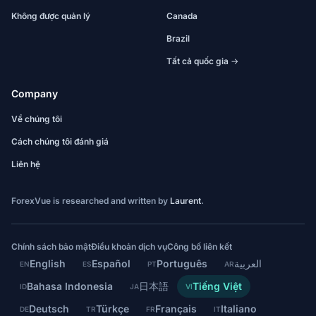
Không được quản lý
Canada
Brazil
Tất cả quốc gia →
Company
Về chúng tôi
Cách chúng tôi đánh giá
Liên hệ
ForexVue is researched and written by
Laurent
.
Chính sách bảo mật
Điều khoản dịch vụ
Công bố liên kết
English
Español
Português
العربية
EN
ES
PT
AR
Bahasa Indonesia
日本語
Tiếng Việt
ID
JA
VI
Deutsch
Türkçe
Français
Italiano
DE
TR
FR
IT