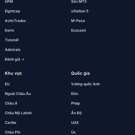
HFM
Sàn MT5
Eightcap
xStation 5
ActivTrades
M-Pesa
Deriv
Ecocash
Tickmill
Admirals
Đánh giá →
Khu vực
Quốc gia
EU
Vương quốc Anh
Ngoài Châu Âu
Đức
Châu Á
Pháp
Châu Mỹ Latinh
Ấn Độ
Caribe
UAE
Châu Phi
Úc