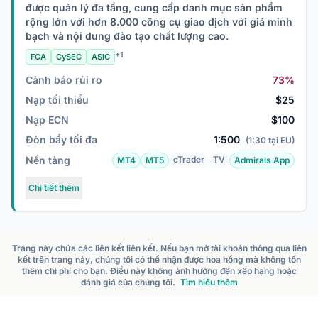
được quản lý đa tầng, cung cấp danh mục sản phẩm
rộng lớn với hơn 8.000 công cụ giao dịch với giá minh
bạch và nội dung đào tạo chất lượng cao.
+1
FCA
CySEC
ASIC
Cảnh báo rủi ro
73%
Nạp tối thiểu
$25
Nạp ECN
$100
Đòn bẩy tối đa
1:500
(1:30 tại EU)
Nền tảng
cTrader
TV
MT4
MT5
Admirals App
Chi tiết thêm
Trang này chứa các liên kết liên kết. Nếu bạn mở tài khoản thông qua liên
kết trên trang này, chúng tôi có thể nhận được hoa hồng mà không tốn
thêm chi phí cho bạn. Điều này không ảnh hưởng đến xếp hạng hoặc
đánh giá của chúng tôi.
Tìm hiểu thêm