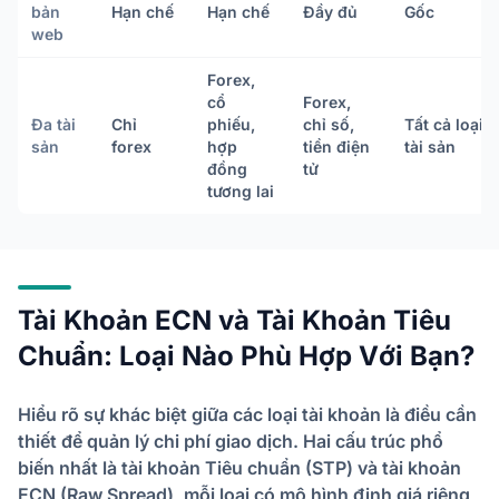
bản
Hạn chế
Hạn chế
Đầy đủ
Gốc
web
Forex,
cổ
Forex,
Đa tài
Chỉ
phiếu,
chỉ số,
Tất cả loại
sản
forex
hợp
tiền điện
tài sản
đồng
tử
tương lai
Tài Khoản ECN và Tài Khoản Tiêu
Chuẩn: Loại Nào Phù Hợp Với Bạn?
Hiểu rõ sự khác biệt giữa các loại tài khoản là điều cần
thiết để quản lý chi phí giao dịch. Hai cấu trúc phổ
biến nhất là tài khoản Tiêu chuẩn (STP) và tài khoản
ECN (Raw Spread), mỗi loại có mô hình định giá riêng