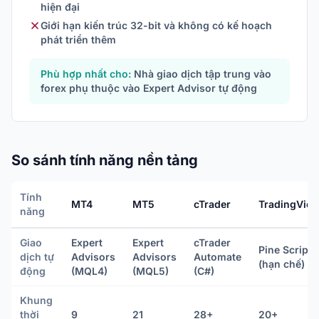
hiện đại
Giới hạn kiến trúc 32-bit và không có kế hoạch
phát triển thêm
Phù hợp nhất cho:
Nhà giao dịch tập trung vào
forex phụ thuộc vào Expert Advisor tự động
So sánh tính năng nền tảng
Tính
MT4
MT5
cTrader
TradingVie
năng
Giao
Expert
Expert
cTrader
Pine Script
dịch tự
Advisors
Advisors
Automate
(hạn chế)
động
(MQL4)
(MQL5)
(C#)
Khung
thời
9
21
28+
20+