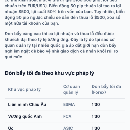
chuẩn trên EUR/USD). Biến động 50 pip thuận lợi tạo ra lợi
nhuận $500, lợi suất 50% trên vốn của bạn. Tuy nhiên, biến
động 50 pip ngược chiều sẽ dẫn đến thua lỗ $500, xóa sổ
một nửa tài khoản của bạn.
Đòn bẩy càng cao thì cả lợi nhuận và thua lỗ đều được
khuếch đại theo tỷ lệ tương ứng. Đây là lý do tại sao cơ
quan quản lý tại nhiều quốc gia áp đặt giới hạn đòn bẩy
nghiêm ngặt để bảo vệ nhà giao dịch cá nhân khỏi rủi ro
quá mức.
Đòn bẩy tối đa theo khu vực pháp lý
Cơ quan
Đòn bẩy tối đa
Khu vực pháp lý
quản lý
(Forex)
Liên minh Châu Âu
ESMA
1:30
Vương quốc Anh
FCA
1:30
Úc
ASIC
1:30