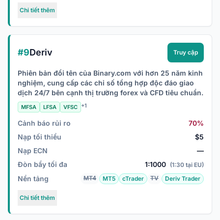
Chi tiết thêm
#9
Deriv
Truy cập
Phiên bản đổi tên của Binary.com với hơn 25 năm kinh
nghiệm, cung cấp các chỉ số tổng hợp độc đáo giao
dịch 24/7 bên cạnh thị trường forex và CFD tiêu chuẩn.
+1
MFSA
LFSA
VFSC
Cảnh báo rủi ro
70%
Nạp tối thiểu
$5
Nạp ECN
—
Đòn bẩy tối đa
1:1000
(1:30 tại EU)
Nền tảng
MT4
TV
MT5
cTrader
Deriv Trader
Chi tiết thêm