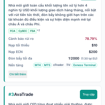
Nhà môi giới toàn cầu khối lượng lớn xử lý hơn 4
nghìn tỷ USD khối lượng giao dịch hàng tháng, nổi bật
với rút tiền tức thời, đòn bẩy không giới hạn trên các
tài khoản đủ điều kiện và sự hiện diện mạnh mẽ tại
châu Á và châu Phi.
+2
FCA
CySEC
FSA
Cảnh báo rủi ro
78.79%
Nạp tối thiểu
$10
Nạp ECN
$200
Đòn bẩy tối đa
1:2000
(1:30 tại EU)
Nền tảng
cTrader
TV
MT4
MT5
Exness Terminal
Chi tiết thêm
#3
AvaTrade
Truy cập
Nhà môi giới CFD từng đoạt nhiều giải thưởng, được