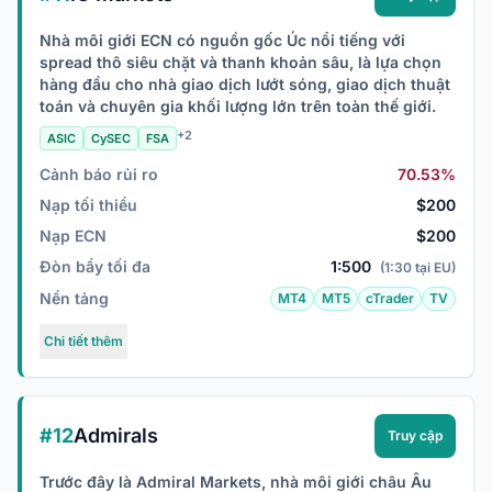
Nhà môi giới ECN có nguồn gốc Úc nổi tiếng với
spread thô siêu chặt và thanh khoản sâu, là lựa chọn
hàng đầu cho nhà giao dịch lướt sóng, giao dịch thuật
toán và chuyên gia khối lượng lớn trên toàn thế giới.
+2
ASIC
CySEC
FSA
Cảnh báo rủi ro
70.53%
Nạp tối thiểu
$200
Nạp ECN
$200
Đòn bẩy tối đa
1:500
(1:30 tại EU)
Nền tảng
MT4
MT5
cTrader
TV
Chi tiết thêm
#12
Admirals
Truy cập
Trước đây là Admiral Markets, nhà môi giới châu Âu