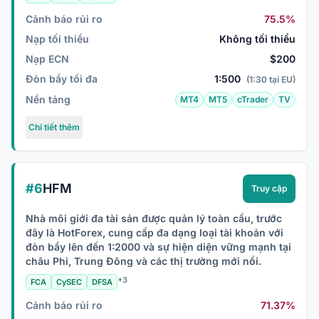
Cảnh báo rủi ro
75.5%
Nạp tối thiểu
Không tối thiểu
Nạp ECN
$200
Đòn bẩy tối đa
1:500
(1:30 tại EU)
Nền tảng
MT4
MT5
cTrader
TV
Chi tiết thêm
#6
HFM
Truy cập
Nhà môi giới đa tài sản được quản lý toàn cầu, trước
đây là HotForex, cung cấp đa dạng loại tài khoản với
đòn bẩy lên đến 1:2000 và sự hiện diện vững mạnh tại
châu Phi, Trung Đông và các thị trường mới nổi.
+3
FCA
CySEC
DFSA
Cảnh báo rủi ro
71.37%