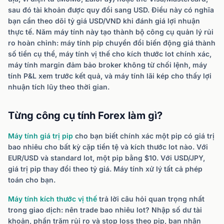
sau đó tài khoản được quy đổi sang USD. Điều này có nghĩa
bạn cần theo dõi tỷ giá USD/VND khi đánh giá lợi nhuận
thực tế. Năm máy tính này tạo thành bộ công cụ quản lý rủi
ro hoàn chỉnh: máy tính pip chuyển đổi biến động giá thành
số tiền cụ thể, máy tính vị thế cho kích thước lot chính xác,
máy tính margin đảm bảo broker không từ chối lệnh, máy
tính P&L xem trước kết quả, và máy tính lãi kép cho thấy lợi
nhuận tích lũy theo thời gian.
Từng công cụ tính Forex làm gì?
Máy tính giá trị pip
cho bạn biết chính xác một pip có giá trị
bao nhiêu cho bất kỳ cặp tiền tệ và kích thước lot nào. Với
EUR/USD và standard lot, một pip bằng $10. Với USD/JPY,
giá trị pip thay đổi theo tỷ giá. Máy tính xử lý tất cả phép
toán cho bạn.
Máy tính kích thước vị thế
trả lời câu hỏi quan trọng nhất
trong giao dịch: nên trade bao nhiêu lot? Nhập số dư tài
khoản, phần trăm rủi ro và stop loss theo pip, bạn nhận