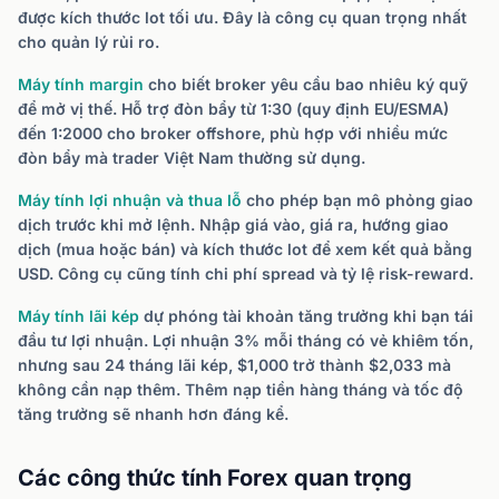
được kích thước lot tối ưu. Đây là công cụ quan trọng nhất
cho quản lý rủi ro.
Máy tính margin
cho biết broker yêu cầu bao nhiêu ký quỹ
để mở vị thế. Hỗ trợ đòn bẩy từ 1:30 (quy định EU/ESMA)
đến 1:2000 cho broker offshore, phù hợp với nhiều mức
đòn bẩy mà trader Việt Nam thường sử dụng.
Máy tính lợi nhuận và thua lỗ
cho phép bạn mô phỏng giao
dịch trước khi mở lệnh. Nhập giá vào, giá ra, hướng giao
dịch (mua hoặc bán) và kích thước lot để xem kết quả bằng
USD. Công cụ cũng tính chi phí spread và tỷ lệ risk-reward.
Máy tính lãi kép
dự phóng tài khoản tăng trưởng khi bạn tái
đầu tư lợi nhuận. Lợi nhuận 3% mỗi tháng có vẻ khiêm tốn,
nhưng sau 24 tháng lãi kép, $1,000 trở thành $2,033 mà
không cần nạp thêm. Thêm nạp tiền hàng tháng và tốc độ
tăng trưởng sẽ nhanh hơn đáng kể.
Các công thức tính Forex quan trọng