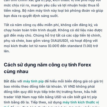
mức chịu rủi ro, margin yêu cầu và lợi nhuận hoặc thua lỗ
tiềm năng. Bộ năm máy tính này loại bỏ phỏng đoán và giúp
bạn đưa ra quyết định sáng suốt.
Tất cả năm công cụ đều miễn phí, không cần đăng ký, và
chạy hoàn toàn trên trình duyệt. Không có dữ liệu nào được
gửi đến máy chủ. Chúng hỗ trợ tất cả các cặp tiền tệ chính,
phụ và chéo, bao gồm vàng (XAU/USD), và hoạt động với
mọi kích thước lot từ nano (0.001) đến standard (1.00) trở
lên.
Cách sử dụng năm công cụ tính Forex
cùng nhau
Bắt đầu với
máy tính pip
để hiểu mỗi biến động giá có giá trị
bao nhiêu theo đồng tiền tài khoản. Vì VND không phải
đồng tiền quy đổi trực tiếp trên thị trường forex, hầu hết
trader Việt Nam nạp tiền bằng USD và cần biết giá trị pip
tính bằng đô la. Tiếp theo, sử dụng
máy tính kích thước vị