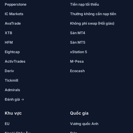
Pepperstone
Tiền nạp tối thiểu
IC Markets
Thưởng không cần nạp tiền
AvaTrade
Không phí swap (Hồi giáo)
XTB
Sàn MT4
HFM
Sàn MT5
Eightcap
xStation 5
ActivTrades
M-Pesa
Deriv
Ecocash
Tickmill
Admirals
Đánh giá →
Khu vực
Quốc gia
EU
Vương quốc Anh