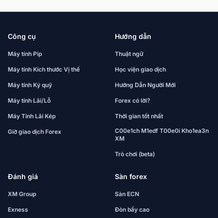
Công cụ
Hướng dẫn
Máy tính Pip
Thuật ngữ
Máy tính Kích thước Vị thế
Học viện giao dịch
Máy tính Ký quỹ
Hướng Dẫn Người Mới
Máy tính Lãi/Lỗ
Forex có lời?
Máy Tính Lãi Kép
Thời gian tốt nhất
C00e1ch M1edf T00e0i Kho1ea3n
Giờ giao dịch Forex
XM
Trò chơi (beta)
Đánh giá
Sàn forex
XM Group
Sàn ECN
Exness
Đòn bẩy cao