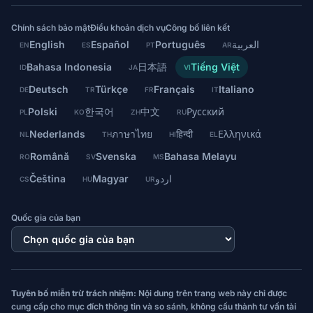
Chính sách bảo mật
Điều khoản dịch vụ
Công bố liên kết
English
Español
Português
العربية
EN
ES
PT
AR
Bahasa Indonesia
日本語
Tiếng Việt
ID
JA
VI
Deutsch
Türkçe
Français
Italiano
DE
TR
FR
IT
Polski
한국어
中文
Русский
PL
KO
ZH
RU
Nederlands
ภาษาไทย
हिन्दी
Ελληνικά
NL
TH
HI
EL
Română
Svenska
Bahasa Melayu
RO
SV
MS
Čeština
Magyar
اردو
CS
HU
UR
Quốc gia của bạn
Tuyên bố miễn trừ trách nhiệm:
Nội dung trên trang web này chỉ được
cung cấp cho mục đích thông tin và so sánh, không cấu thành tư vấn tài