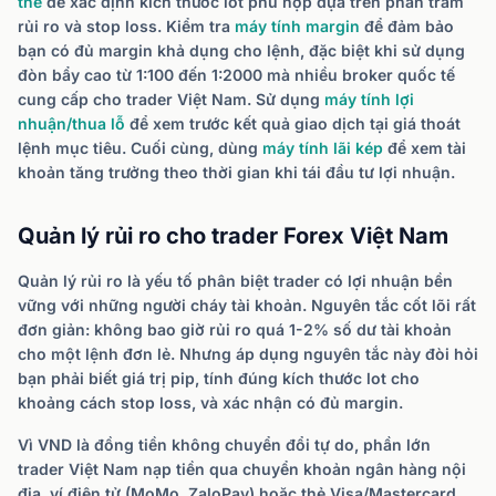
thế
để xác định kích thước lot phù hợp dựa trên phần trăm
rủi ro và stop loss. Kiểm tra
máy tính margin
để đảm bảo
bạn có đủ margin khả dụng cho lệnh, đặc biệt khi sử dụng
đòn bẩy cao từ 1:100 đến 1:2000 mà nhiều broker quốc tế
cung cấp cho trader Việt Nam. Sử dụng
máy tính lợi
nhuận/thua lỗ
để xem trước kết quả giao dịch tại giá thoát
lệnh mục tiêu. Cuối cùng, dùng
máy tính lãi kép
để xem tài
khoản tăng trưởng theo thời gian khi tái đầu tư lợi nhuận.
Quản lý rủi ro cho trader Forex Việt Nam
Quản lý rủi ro là yếu tố phân biệt trader có lợi nhuận bền
vững với những người cháy tài khoản. Nguyên tắc cốt lõi rất
đơn giản: không bao giờ rủi ro quá 1-2% số dư tài khoản
cho một lệnh đơn lẻ. Nhưng áp dụng nguyên tắc này đòi hỏi
bạn phải biết giá trị pip, tính đúng kích thước lot cho
khoảng cách stop loss, và xác nhận có đủ margin.
Vì VND là đồng tiền không chuyển đổi tự do, phần lớn
trader Việt Nam nạp tiền qua chuyển khoản ngân hàng nội
địa, ví điện tử (MoMo, ZaloPay) hoặc thẻ Visa/Mastercard,