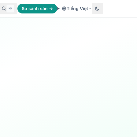
So sánh sàn →
Tiếng Việt
⌘K