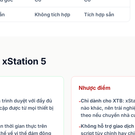
ẵn
Không tích hợp
Tích hợp sẵn
xStation 5
Nhược điểm
 trình duyệt với đầy đủ
Chỉ dành cho XTB
: xSt
-
cập được từ mọi thiết bị
nào khác, nên trải ngh
theo nếu chuyển nhà c
án thời gian thực trên
Không hỗ trợ giao dịch
-
 thế về vị thế đám đông
script tùy chỉnh hay ch