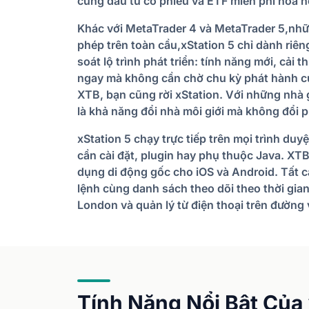
cùng đầu tư cổ phiếu và ETF miễn phí hoa 
Khác với MetaTrader 4 và MetaTrader 5,nhữ
phép trên toàn cầu,xStation 5 chỉ dành ri
soát lộ trình phát triển: tính năng mới, cải 
ngay mà không cần chờ chu kỳ phát hành củ
XTB, bạn cũng rời xStation. Với những nhà gi
là khả năng đổi nhà môi giới mà không đổi
xStation 5 chạy trực tiếp trên mọi trình duy
cần cài đặt, plugin hay phụ thuộc Java. 
dụng di động gốc cho iOS và Android. Tất c
lệnh cùng danh sách theo dõi theo thời gian
London và quản lý từ điện thoại trên đường 
Tính Năng Nổi Bật Của 