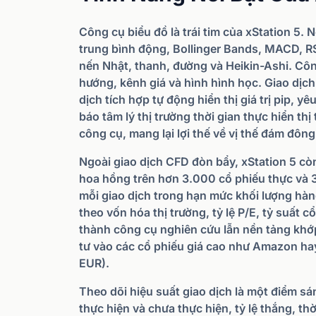
Công cụ biểu đồ là trái tim của xStation 5.
trung bình động, Bollinger Bands, MACD, RSI
nến Nhật, thanh, đường và Heikin-Ashi. Cô
hướng, kênh giá và hình hình học. Giao dịch
dịch tích hợp tự động hiển thị giá trị pip, y
báo tâm lý thị trường thời gian thực hiển t
công cụ, mang lại lợi thế về vị thế đám đô
Ngoài giao dịch CFD đòn bẩy, xStation 5 cò
hoa hồng trên hơn 3.000 cổ phiếu thực và 3
mỗi giao dịch trong hạn mức khối lượng hàn
theo vốn hóa thị trường, tỷ lệ P/E, tỷ suất 
thành công cụ nghiên cứu lẫn nền tảng khớp 
tư vào các cổ phiếu giá cao như Amazon h
EUR).
Theo dõi hiệu suất giao dịch là một điểm sá
thực hiện và chưa thực hiện, tỷ lệ thắng, thời