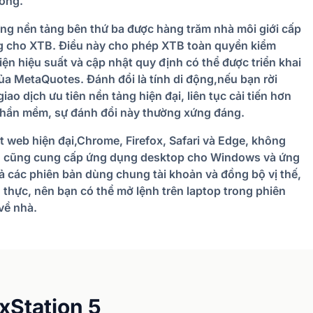
hồng.
ng nền tảng bên thứ ba được hàng trăm nhà môi giới cấp
êng cho XTB. Điều này cho phép XTB toàn quyền kiểm
thiện hiệu suất và cập nhật quy định có thể được triển khai
a MetaQuotes. Đánh đổi là tính di động,nếu bạn rời
ao dịch ưu tiên nền tảng hiện đại, liên tục cải tiến hơn
 phần mềm, sự đánh đổi này thường xứng đáng.
ệt web hiện đại,Chrome, Firefox, Safari và Edge, không
XTB cũng cung cấp ứng dụng desktop cho Windows và ứng
ả các phiên bản dùng chung tài khoản và đồng bộ vị thế,
 thực, nên bạn có thể mở lệnh trên laptop trong phiên
về nhà.
xStation 5