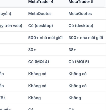
MetaTrader 4
MetaTrader 5
quyền)
MetaQuotes
MetaQuotes
y trên web)
Có (desktop)
Có (desktop)
500+ nhà môi giới
300+ nhà môi giới
30+
38+
Có (MQL4)
Có (MQL5)
ẵn
Không có
Không có
ẵn
Không có
Không có
TB)
Không
Không
id gốc
Có
Có