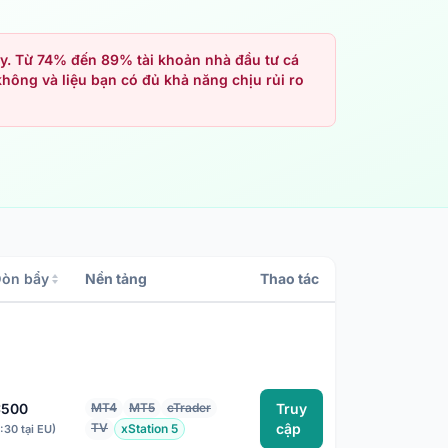
y. Từ 74% đến 89% tài khoản nhà đầu tư cá
không và liệu bạn có đủ khả năng chịu rủi ro
òn bẩy
Nền tảng
Thao tác
:500
MT4
MT5
cTrader
Truy
TV
cập
xStation 5
1:30 tại EU)