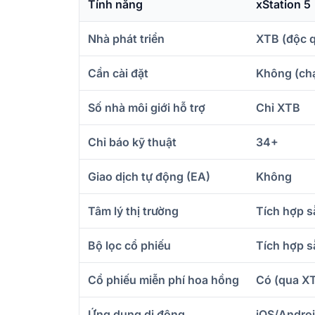
Tính năng
xStation 5
Nhà phát triển
XTB (độc 
Cần cài đặt
Không (chạ
Số nhà môi giới hỗ trợ
Chỉ XTB
Chỉ báo kỹ thuật
34+
Giao dịch tự động (EA)
Không
Tâm lý thị trường
Tích hợp s
Bộ lọc cổ phiếu
Tích hợp s
Cổ phiếu miễn phí hoa hồng
Có (qua X
Ứng dụng di động
iOS/Andro