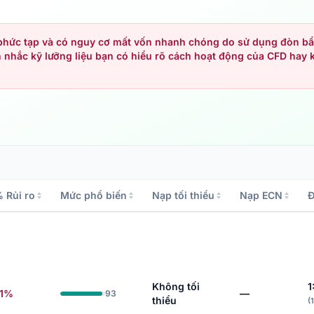
 phức tạp và có nguy cơ mất vốn nhanh chóng do sử dụng đòn bẩ
n nhắc kỹ lưỡng liệu bạn có hiểu rõ cách hoạt động của CFD hay 
 Rủi ro
Mức phổ biến
Nạp tối thiểu
Nạp ECN
Đ
Không tối
1
71%
—
93
thiểu
(