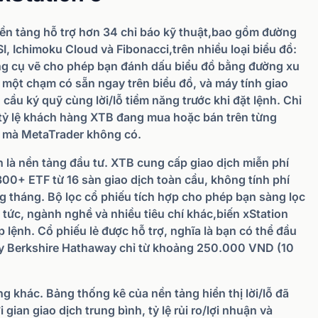
 Nền tảng hỗ trợ hơn 34 chỉ báo kỹ thuật,bao gồm đường
, Ichimoku Cloud và Fibonacci,trên nhiều loại biểu đồ:
ng cụ vẽ cho phép bạn đánh dấu biểu đồ bằng đường xu
 một chạm có sẵn ngay trên biểu đồ, và máy tính giao
êu cầu ký quỹ cùng lời/lỗ tiềm năng trước khi đặt lệnh. Chỉ
hị tỷ lệ khách hàng XTB đang mua hoặc bán trên từng
ng mà MetaTrader không có.
n là nền tảng đầu tư. XTB cung cấp giao dịch miễn phí
00+ ETF từ 16 sàn giao dịch toàn cầu, không tính phí
g tháng. Bộ lọc cổ phiếu tích hợp cho phép bạn sàng lọc
cổ tức, ngành nghề và nhiều tiêu chí khác,biến xStation
lệnh. Cổ phiếu lẻ được hỗ trợ, nghĩa là bạn có thể đầu
ay Berkshire Hathaway chỉ từ khoảng 250.000 VND (10
ng khác. Bảng thống kê của nền tảng hiển thị lời/lỗ đã
 gian giao dịch trung bình, tỷ lệ rủi ro/lợi nhuận và