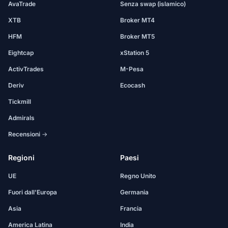
AvaTrade
Senza swap (islamico)
XTB
Broker MT4
HFM
Broker MT5
Eightcap
xStation 5
ActivTrades
M-Pesa
Deriv
Ecocash
Tickmill
Admirals
Recensioni →
Regioni
Paesi
UE
Regno Unito
Fuori dall'Europa
Germania
Asia
Francia
America Latina
India