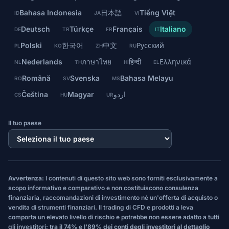
Bahasa Indonesia
日本語
Tiếng Việt
ID
JA
VI
Deutsch
Türkçe
Français
Italiano
DE
TR
FR
IT
Polski
한국어
中文
Русский
PL
KO
ZH
RU
Nederlands
ภาษาไทย
हिन्दी
Ελληνικά
NL
TH
HI
EL
Română
Svenska
Bahasa Melayu
RO
SV
MS
Čeština
Magyar
اردو
CS
HU
UR
Il tuo paese
Avvertenza:
I contenuti di questo sito web sono forniti esclusivamente a
scopo informativo e comparativo e non costituiscono consulenza
finanziaria, raccomandazioni di investimento né un'offerta di acquisto o
vendita di strumenti finanziari. Il trading di CFD e prodotti a leva
comporta un elevato livello di rischio e potrebbe non essere adatto a tutti
gli investitori;
tra il 74% e l'89% dei conti degli investitori al dettaglio