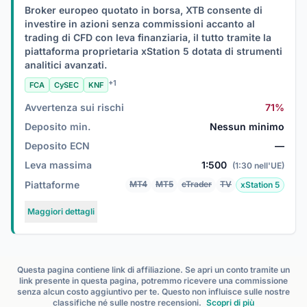
Broker europeo quotato in borsa, XTB consente di
investire in azioni senza commissioni accanto al
trading di CFD con leva finanziaria, il tutto tramite la
piattaforma proprietaria xStation 5 dotata di strumenti
analitici avanzati.
+1
FCA
CySEC
KNF
Avvertenza sui rischi
71%
Deposito min.
Nessun minimo
Deposito ECN
—
Leva massima
1:500
(1:30 nell'UE)
Piattaforme
MT4
MT5
cTrader
TV
xStation 5
Maggiori dettagli
Questa pagina contiene link di affiliazione. Se apri un conto tramite un
link presente in questa pagina, potremmo ricevere una commissione
senza alcun costo aggiuntivo per te. Questo non influisce sulle nostre
classifiche né sulle nostre recensioni.
Scopri di più