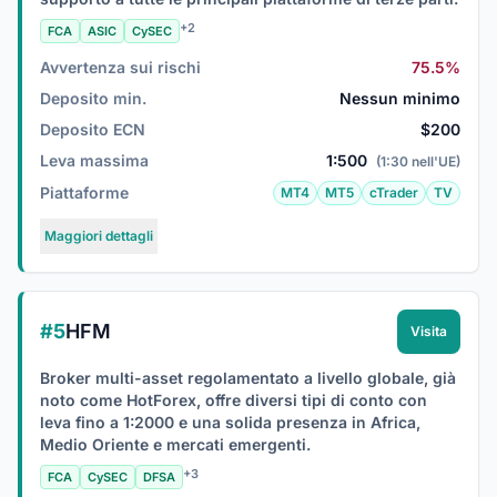
+2
FCA
ASIC
CySEC
Avvertenza sui rischi
75.5%
Deposito min.
Nessun minimo
Deposito ECN
$200
Leva massima
1:500
(1:30 nell'UE)
Piattaforme
MT4
MT5
cTrader
TV
Maggiori dettagli
#5
HFM
Visita
Broker multi-asset regolamentato a livello globale, già
noto come HotForex, offre diversi tipi di conto con
leva fino a 1:2000 e una solida presenza in Africa,
Medio Oriente e mercati emergenti.
+3
FCA
CySEC
DFSA