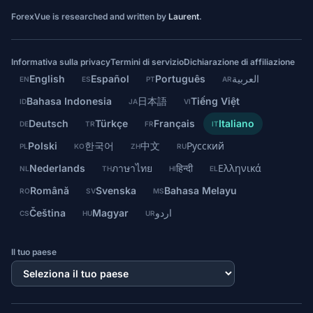
ForexVue is researched and written by
Laurent
.
Informativa sulla privacy
Termini di servizio
Dichiarazione di affiliazione
English
Español
Português
العربية
EN
ES
PT
AR
Bahasa Indonesia
日本語
Tiếng Việt
ID
JA
VI
Deutsch
Türkçe
Français
Italiano
DE
TR
FR
IT
Polski
한국어
中文
Русский
PL
KO
ZH
RU
Nederlands
ภาษาไทย
हिन्दी
Ελληνικά
NL
TH
HI
EL
Română
Svenska
Bahasa Melayu
RO
SV
MS
Čeština
Magyar
اردو
CS
HU
UR
Il tuo paese