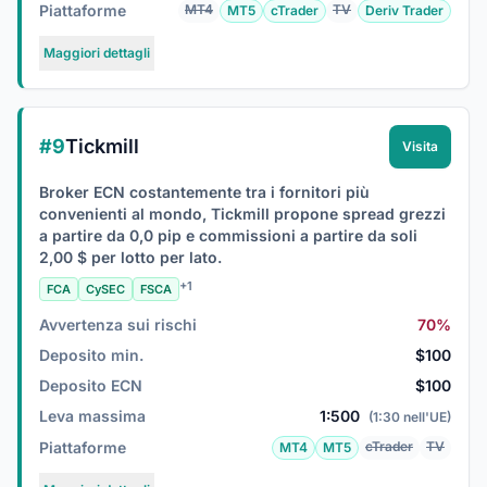
Piattaforme
MT4
TV
MT5
cTrader
Deriv Trader
Maggiori dettagli
#9
Tickmill
Visita
Broker ECN costantemente tra i fornitori più
convenienti al mondo, Tickmill propone spread grezzi
a partire da 0,0 pip e commissioni a partire da soli
2,00 $ per lotto per lato.
+1
FCA
CySEC
FSCA
Avvertenza sui rischi
70%
Deposito min.
$100
Deposito ECN
$100
Leva massima
1:500
(1:30 nell'UE)
Piattaforme
cTrader
TV
MT4
MT5