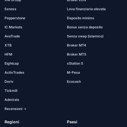
Exness
Leva finanziaria elevata
Pepperstone
Deposito minimo
IC Markets
Bonus senza deposito
AvaTrade
Senza swap (islamico)
XTB
Broker MT4
HFM
Broker MT5
Eightcap
xStation 5
ActivTrades
M-Pesa
Deriv
Ecocash
Tickmill
Admirals
Recensioni →
Regioni
Paesi