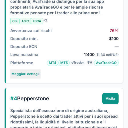
continenti, AvaTrade si distingue per la sua app
proprietaria AvaTradeGO e per le ampie risorse
formative pensate per i trader alle prime armi.
+2
CBI
ASIC
FSCA
Avvertenza sui rischi
76%
Deposito min.
$100
Deposito ECN
—
Leva massima
1:400
(1:30 nell'UE)
Piattaforme
cTrader
TV
MT4
MT5
AvaTradeGO
Maggiori dettagli
#4
Pepperstone
Visita
Specialista dell'esecuzione di origine australiana,
Pepperstone è scelto dai trader attivi per i suoi spread
ridottissimi, la liquidità di livello istituzionale e il
supporto a tutte le principali piattaforme di terze parti.