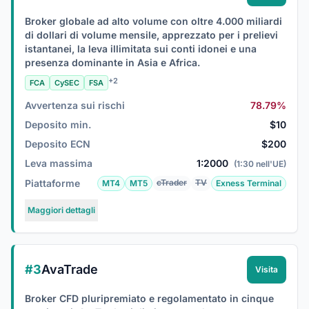
Broker globale ad alto volume con oltre 4.000 miliardi
di dollari di volume mensile, apprezzato per i prelievi
istantanei, la leva illimitata sui conti idonei e una
presenza dominante in Asia e Africa.
+2
FCA
CySEC
FSA
Avvertenza sui rischi
78.79%
Deposito min.
$10
Deposito ECN
$200
Leva massima
1:2000
(1:30 nell'UE)
Piattaforme
cTrader
TV
MT4
MT5
Exness Terminal
Maggiori dettagli
#3
AvaTrade
Visita
Broker CFD pluripremiato e regolamentato in cinque