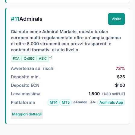
#11
Admirals
Visita
Già noto come Admiral Markets, questo broker
europeo multi-regolamentato offre un'ampia gamma
di oltre 8.000 strumenti con prezzi trasparenti e
contenuti formativi di alto livello.
+1
FCA
CySEC
ASIC
Avvertenza sui rischi
73%
Deposito min.
$25
Deposito ECN
$100
Leva massima
1:500
(1:30 nell'UE)
Piattaforme
cTrader
TV
MT4
MT5
Admirals App
Maggiori dettagli