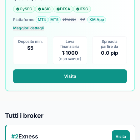
CySEC
ASIC
DFSA
IFSC
cTrader
TV
Piattaforme:
MT4
MT5
XM App
Maggiori dettagli
Deposito min.
Leva
Spread a
finanziaria
partire da
$5
1:1000
0,0 pip
(1:30 nell'UE)
Visita
Tutti i broker
#2
Exness
Visita