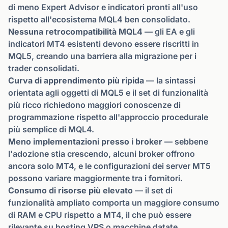
di meno Expert Advisor e indicatori pronti all'uso
rispetto all'ecosistema MQL4 ben consolidato.
Nessuna retrocompatibilità MQL4
— gli EA e gli
indicatori MT4 esistenti devono essere riscritti in
MQL5, creando una barriera alla migrazione per i
trader consolidati.
Curva di apprendimento più ripida
— la sintassi
orientata agli oggetti di MQL5 e il set di funzionalità
più ricco richiedono maggiori conoscenze di
programmazione rispetto all'approccio procedurale
più semplice di MQL4.
Meno implementazioni presso i broker
— sebbene
l'adozione stia crescendo, alcuni broker offrono
ancora solo MT4, e le configurazioni dei server MT5
possono variare maggiormente tra i fornitori.
Consumo di risorse più elevato
— il set di
funzionalità ampliato comporta un maggiore consumo
di RAM e CPU rispetto a MT4, il che può essere
rilevante su hosting VPS o macchine datate.