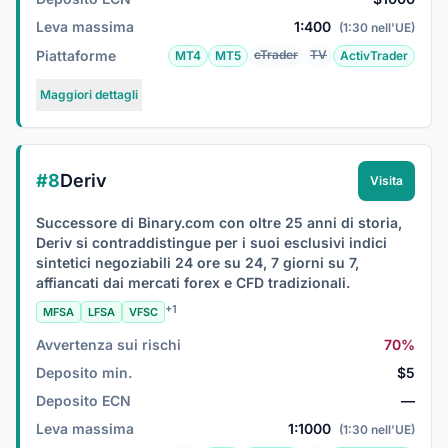
Leva massima
1:400
(1:30 nell'UE)
Piattaforme
cTrader
TV
MT4
MT5
ActivTrader
Maggiori dettagli
#8
Deriv
Visita
Successore di Binary.com con oltre 25 anni di storia,
Deriv si contraddistingue per i suoi esclusivi indici
sintetici negoziabili 24 ore su 24, 7 giorni su 7,
affiancati dai mercati forex e CFD tradizionali.
+1
MFSA
LFSA
VFSC
Avvertenza sui rischi
70%
Deposito min.
$5
Deposito ECN
—
Leva massima
1:1000
(1:30 nell'UE)