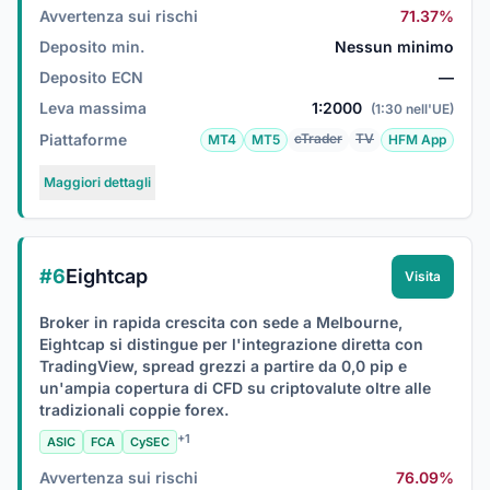
Avvertenza sui rischi
71.37%
Deposito min.
Nessun minimo
Deposito ECN
—
Leva massima
1:2000
(1:30 nell'UE)
Piattaforme
cTrader
TV
MT4
MT5
HFM App
Maggiori dettagli
#6
Eightcap
Visita
Broker in rapida crescita con sede a Melbourne,
Eightcap si distingue per l'integrazione diretta con
TradingView, spread grezzi a partire da 0,0 pip e
un'ampia copertura di CFD su criptovalute oltre alle
tradizionali coppie forex.
+1
ASIC
FCA
CySEC
Avvertenza sui rischi
76.09%