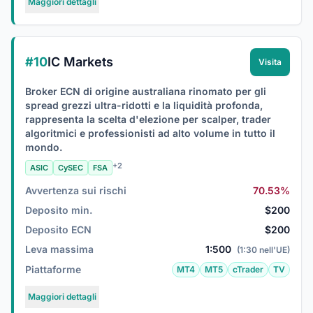
Maggiori dettagli
#10
IC Markets
Visita
Broker ECN di origine australiana rinomato per gli
spread grezzi ultra-ridotti e la liquidità profonda,
rappresenta la scelta d'elezione per scalper, trader
algoritmici e professionisti ad alto volume in tutto il
mondo.
+2
ASIC
CySEC
FSA
Avvertenza sui rischi
70.53%
Deposito min.
$200
Deposito ECN
$200
Leva massima
1:500
(1:30 nell'UE)
Piattaforme
MT4
MT5
cTrader
TV
Maggiori dettagli