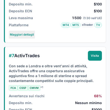
Deposito min.
$100
Deposito ECN
$100
Leva massima
1:500
(1:30 nell'UE)
Piattaforme
cTrader
MT4
MT5
TV
Maggiori dettagli
#7
ActivTrades
Visita
Con sede a Londra e oltre vent'anni di attività,
ActivTrades offre una copertura assicurativa
aggiuntiva fino a 1 milione di sterline e spread
costantemente competitivi sulle coppie principali.
+1
FCA
CSSF
CMVM
Avvertenza sui rischi
68%
Deposito min.
Nessun minimo
Deposito ECN
$1000