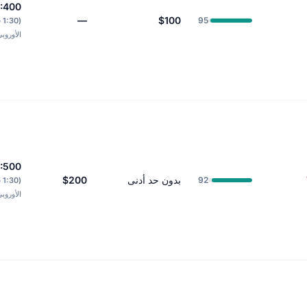
1:400
—
$100
95
(0
الأوروب
1:500
بدون حد أدنى
$200
92
(0
الأوروب