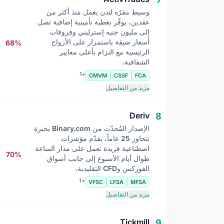
وسيط مقرّه لندن يعمل منذ أكثر من
عقدين، يوفّر تغطية تأمينية إضافية تصل
إلى مليون جنيه إسترليني وفروقات
أسعار ضيقة باستمرار على الأزواج
68%
الرئيسية مع التزام بأعلى معايير
الشفافية.
+1
CMVM
CSSF
FCA
مزيد من التفاصيل
Deriv
8
الإصدار المُحدّث من Binary.com بخبرة
تتجاوز 25 عاماً، يقدّم مؤشرات
اصطناعية فريدة تعمل على مدار الساعة
70%
طوال أيام الأسبوع إلى جانب أسواق
الفوركس وCFD التقليدية.
+1
VFSC
LFSA
MFSA
مزيد من التفاصيل
Tickmill
9