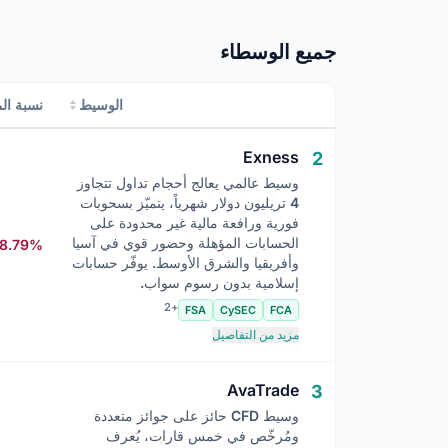
جميع الوسطاء
الوسيط
نسبة ال
Exness
2
وسيط عالمي يعالج أحجام تداول تتجاوز
4 تريليون دولار شهرياً، يتميّز بسحوبات
فورية ورافعة مالية غير محدودة على
الحسابات المؤهلة وحضور قوي في آسيا
8.79%
وأفريقيا والشرق الأوسط. يوفّر حسابات
إسلامية بدون رسوم سواب.
+2
FSA
CySEC
FCA
مزيد من التفاصيل
AvaTrade
3
وسيط CFD حائز على جوائز متعددة
ومُرخّص في خمس قارات، يُعرف