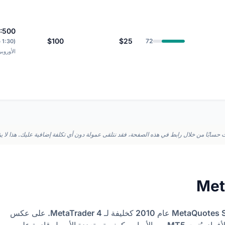
1:500
$100
$25
72
(0
الأوروب
حسابًا من خلال رابط في هذه الصفحة، فقد نتلقى عمولة دون أي تكلفة إضافية عليك. هذا لا يؤث
صدرت MetaTrader 5 (MT5) من شركة MetaQuotes Software عام 2010 كخليفة لـ MetaTrader 4. على عكس