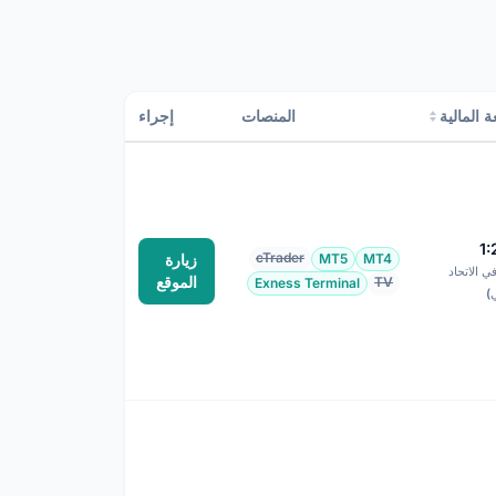
ة المالية
المنصات
إجراء
1
cTrader
MT4
MT5
زيارة
1:3 في الاتحاد
الموقع
TV
Exness Terminal
ي)