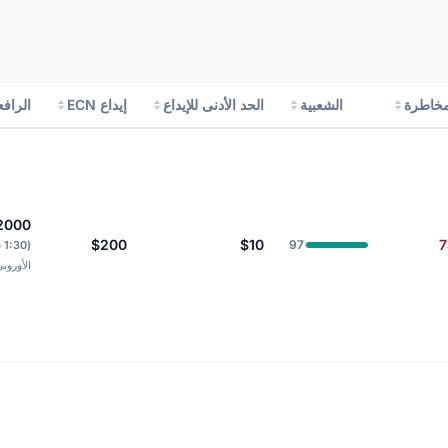
مخاطرة
الشعبية
الحد الأدنى للإيداع
إيداع ECN
الرافع
:2000
$200
$10
7
97
(0
الأوروب