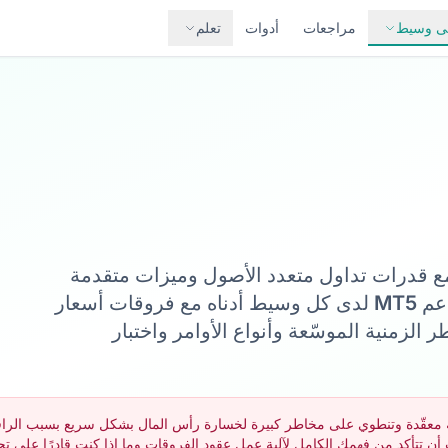
لى وسيط
مراجعات
أدوات
تعلم
ر على أفضل وسطاء MetaTrader 5 مع قدرات تداول متعدد الأصول وميزات متقدمة
مصمّمة للأسواق الحديثة. تم التحقق من دعم MT5 لدى كل وسيط أدناه مع فروقات أسعار
 الزمنية الموسّعة وأنواع الأوامر واختبار
C) هي أدوات مالية معقّدة وتنطوي على مخاطر كبيرة لخسارة رأس المال بشكل سريع بسبب