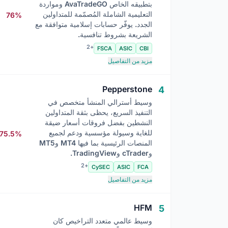
بتطبيقه الخاص AvaTradeGO ومواردة
التعليمية الشاملة المُصمّمة للمتداولين
76%
الجدد. يوفّر حسابات إسلامية متوافقة مع
الشريعة بشروط تنافسية.
+2
FSCA
ASIC
CBI
مزيد من التفاصيل
Pepperstone
4
وسيط أسترالي المنشأ متخصص في
التنفيذ السريع، يحظى بثقة المتداولين
النشطين بفضل فروقات أسعار ضيقة
للغاية وسيولة مؤسسية ودعم لجميع
75.5%
المنصات الرئيسية بما فيها MT4 وMT5
وcTrader وTradingView.
+2
CySEC
ASIC
FCA
مزيد من التفاصيل
HFM
5
وسيط عالمي متعدد التراخيص كان