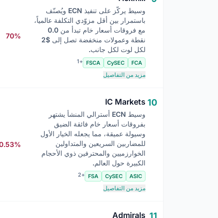
وسيط يركّز على تنفيذ ECN ويُصنّف
باستمرار بين أقل مزوّدي التكلفة عالمياً،
مع فروقات أسعار خام تبدأ من 0.0
70%
نقطة وعمولات منخفضة تصل إلى $2
لكل لوت لكل جانب.
+1
FSCA
CySEC
FCA
مزيد من التفاصيل
IC Markets
10
وسيط ECN أسترالي المنشأ يشتهر
بفروقات أسعار خام فائقة الضيق
وسيولة عميقة، مما يجعله الخيار الأول
للمضاربين السريعين والمتداولين
0.53%
الخوارزميين والمحترفين ذوي الأحجام
الكبيرة حول العالم.
+2
FSA
CySEC
ASIC
مزيد من التفاصيل
Admirals
11