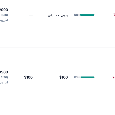
:2000
بدون حد أدنى
—
88
(0
الأوروب
1:500
$100
$100
7
85
(0
الأوروب