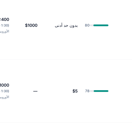
1:400
بدون حد أدنى
$1000
80
(0
الأوروب
:1000
—
$5
78
(0
الأوروب