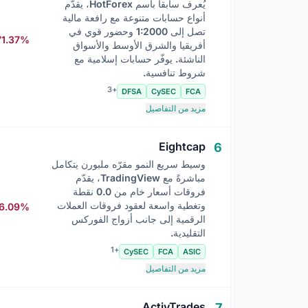
يُعرف سابقاً باسم HotForex، يقدّم
أنواع حسابات متنوعة مع رافعة مالية
تصل إلى 1:2000 وحضور قوي في
71.37%
أفريقيا والشرق الأوسط والأسواق
الناشئة. يوفّر حسابات إسلامية مع
شروط تنافسية.
+3
DFSA
CySEC
FCA
مزيد من التفاصيل
Eightcap
6
وسيط سريع النمو مقرّه ملبورن يتكامل
مباشرةً مع TradingView، يقدّم
فروقات أسعار خام من 0.0 نقطة
وتغطية واسعة لعقود فروقات العملات
6.09%
الرقمية إلى جانب أزواج الفوركس
التقليدية.
+1
CySEC
FCA
ASIC
مزيد من التفاصيل
ActivTrades
7