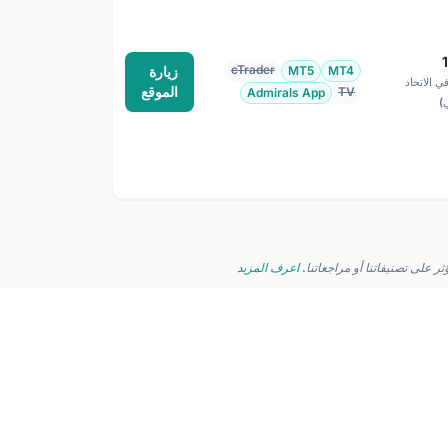
cTrader
MT4
MT5
زيارة
1:3 في الاتحاد
الموقع
TV
Admirals App
ي)
ر على تصنيفاتنا أو مراجعاتنا.
اعرف المزيد