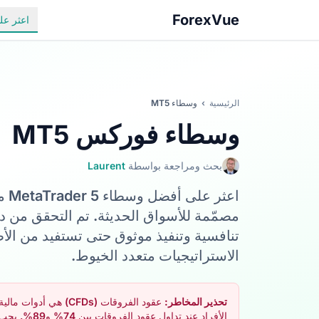
ForexVue
اعثر ع
الرئيسية
›
وسطاء MT5
وسطاء فوركس MT5
بحث ومراجعة بواسطة
Laurent
اعث
تنافسية وتنفيذ موثوق حتى تستفيد من الأطر
الاستراتيجيات متعدد الخيوط.
تحذير المخاطر:
عقود الفروقات (FDs
الأفراد عند تداول عقود الفروقات بين 74% و89%. يجب أن تتأكد من فهمك الكامل لآلية عمل عقود الفروقات وما إذا كنت قادرًا على تحمّل المخاطر العالية لخسارة أموالك.