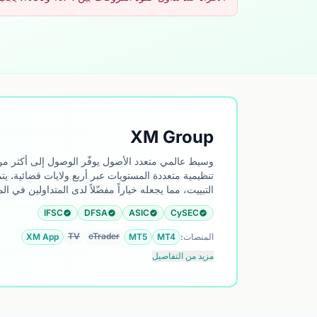
XM Group
تنظيمية متعددة المستويات عبر أربع ولايات قضائية. يتم
التبييت، مما يجعله خياراً مفضّلاً لدى المتداولين في ال
IFSC
DFSA
ASIC
CySEC
TV
cTrader
المنصات:
MT4
MT5
XM App
مزيد من التفاصيل