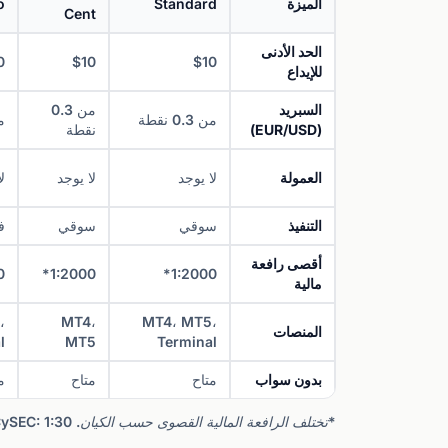
الميزة
Standard
o
Cent
الحد الأدنى
0
$10
$10
للإيداع
السبريد
من 0.3
من 0.3 نقطة
من 
(EUR/USD)
نقطة
العمولة
لا يوجد
لا يوجد
ل
التنفيذ
سوقي
سوقي
ف
أقصى رافعة
*
1:2000*
1:2000*
مالية
،
MT4،
MT4، MT5،
المنصات
l
MT5
Terminal
بدون سواب
متاح
متاح
م
*تختلف الرافعة المالية القصوى حسب الكيان. FCA/CySEC: 1:30 للتجزئة. سيشل: حتى 1:2000 (غير محدودة على الحسابات المؤهلة ذات حقوق ملكية أقل من $1,000).