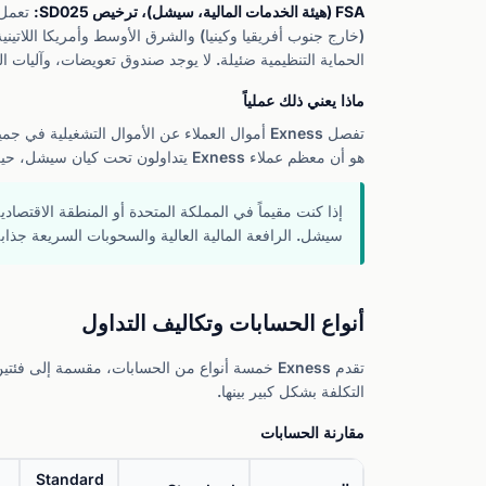
FSA (هيئة الخدمات المالية، سيشل)، ترخيص SD025:
الحماية التنظيمية ضئيلة. لا يوجد صندوق تعويضات، وآليات ال
ماذا يعني ذلك عملياً
تفصل Exness أموال العملاء عن الأموال التشغيل
هو أن معظم عملاء Exness يتداولون تحت كيان سيشل، حيث الحماية أضعف بكثير من FCA أو CySEC.
إذا كنت مقيماً في المملكة المتحدة أو المنطقة الاقتصاد
سيشل. الرافعة المالية العالية والسحوبات السريعة جذ
أنواع الحسابات وتكاليف التداول
تقدم Exness خمسة أنواع من الحسابات، مقسمة إل
التكلفة بشكل كبير بينها.
مقارنة الحسابات
Standard