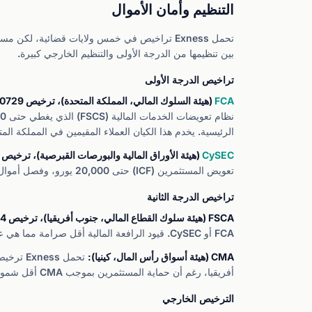
التنظيم وأمان الأموال
بين تنظيمها من الدرجة الأولى والتنظيم الخارجي كبيرة.
تراخيص الدرجة الأولى
FCA
(هيئة السلوك المالي، المملكة المتحدة)، ترخيص 730729:
الرئيسية. يخدم هذا الكيان العملاء المقيمين في المملكة المت
CySEC
(هيئة الأوراق المالية والبورصات القبرصية)، ترخيص 178/12:
تعويض المستثمرين (ICF) حتى 20,000 يورو، وفصل أموال العملاء، وحماية من الرصيد السلبي، ورافعة مالية محددة بـ 1:30 للحسابات التجزئة. هذا هو الكيان الذي يخدم معظم العملاء الأوروبيين.
تراخيص الدرجة الثانية
FSCA (هيئة سلوك القطاع المالي، جنوب أفريقيا)، ترخيص 51024:
FCA أو CySEC. قيود الرافعة المالية أقل صرامة مما هي عليه في أوروبا.
CMA (هيئة أسواق رأس المال، كينيا):
أفريقيا، رغم أن حماية المستثمرين بموجب CMA أقل شمولاً من الجهات التنظيمية الأوروبية أو البريطانية.
الترخيص الخارجي