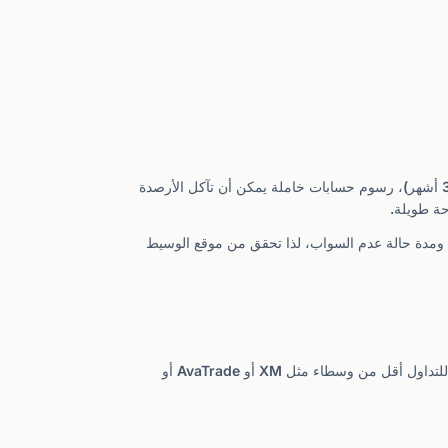
هو ميزة حقيقية. يفرض كثير من المنافسين، بما في ذلك XM ($15/شهر بعد 90 يوماً) وAvaTrade ($50/ربع بعد 3 أشهر)، رسوم حسابات خاملة يمكن أن تآكل الأرصدة
لمحددة ومدة حالة عدم السواب، لذا تحقق من موقع الوسيط
تقدم Exness مجموعة أدوات أكثر تركيزاً مقارنة ببعض المنافسين. بينما تغطي فئات الأصول الأساسية، فإن العدد الإجمالي للأدوات القابلة للتداول أقل من وسطاء مثل XM أو AvaTrade أو