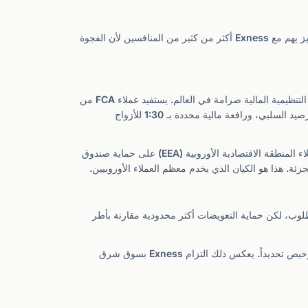
تحمل Exness تراخيص في خمس ولايات قضائية، لكن مستوى الحماية الذي تحصل عليه يعتمد كلياً على الكيان الذي يدير حسابك. هذا التمييز يهم مع Exness أكثر من كثير من المنافسين لأن الفجوة
شركة Exness (UK) Ltd مرخصة من FCA، وهي واحدة من أكثر الجهات التنظيمية المالية صرامة في العالم. يستفيد عملاء FCA من
نظام تعويضات الخدمات المالية (FSCS) الذي يغطي حتى 85,000 جنيه إسترليني لكل عميل، وفصل إلزامي لأموال العملاء، وحماية من الرصيد السلبي، ورافعة مالية محددة بـ 1:30 للأزواج
تعمل Exness (Cy) Ltd تحت إشراف CySEC وMiFID II. يحصل عملاء المنطقة الاقتصادية الأوروبية (EEA) على حماية صندوق
ال العملاء مطلوب، لكن حماية التعويضات أكثر محدودية مقارنة بأطر
تحمل Exness ترخيص CMA لعملياتها في كينيا، وهي من الوسطاء القلائل الذين حصلوا على هذا الترخيص تحديداً. يعكس ذلك التزام Exness بسوق شرق