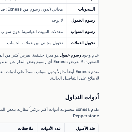
السحوبات
مجاني (بدون رسوم من Exness؛ قد تطبق رسوم مزود الدفع)
رسوم الخمول
لا يوجد
رسوم السواب
معدلات التبييت القياسية؛ بدون سواب
تحويل العملات
تحويل مجاني بين عملات الحساب
عدم وجود
رسوم خمول
الصغيرة. لا تفرض Exness أي رسوم بغض النظر عن مدة بقاء حسابك غير نشط، مما يجعلها مناسبة للمتداولين الذين قد يأخذون فترات راحة طويلة.
تقدم Exness أيضاً تداولاً بدون سواب ممتداً عل
للاطلاع على التفاصيل الحالية.
أدوات التداول
Pepperstone.
فئة الأصول
عدد الأدوات
ملاحظات