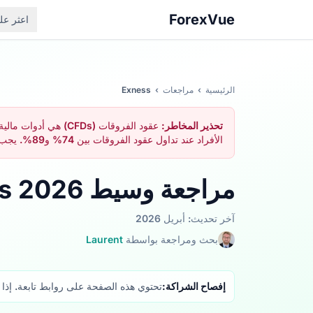
ForexVue
اعثر ع
الرئيسية
›
مراجعات
›
Exness
تحذير المخاطر:
عقود الفروقات (FDs
الأفراد عند تداول عقود الفروقات بين 74% و89%. يجب أن تتأكد من فهمك الكامل لآلية عمل عقود الفروقات وما إذا كنت قادرًا على تحمّل المخاطر العالية لخسارة أموالك.
مراجعة وسيط Exness 2026
آخر تحديث: أبريل 2026
بحث ومراجعة بواسطة
Laurent
إفصاح الشراكة:
تحتوي هذه الصفحة على روابط تابعة. إذا ف