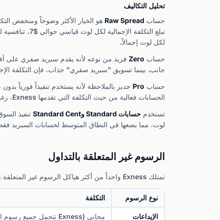
تحليل التكاليف
حساب
Raw Spread
لكل لوت إجمالاً.
حساب
Zero
جانب. بينما تسويق "سبريد صفري" جذاب، فإن التكلفة الإجمالية مماثلة لحساب  Spread
حساب
Pro
الحسابات فعالية من حيث التكلفة التي تقدمها Exness، رغم أن التنفيذ الفوري يعني إمكانية إعادة التسعير خلال الفترات المتقلبة.
تستخدم
حسابات Standard وStandard Cent
لوت، مما يضعها في النطاق المتوسط لحسابات السبريد فقط
الرسوم غير المتعلقة بالتداول
تمتلك Exness واحداً من أكثر هياكل الرسوم غير المتعلقة بالتداول تنافسية في الصناعة، حيث يُعد عدم وجود رسوم خمول ميزة بارزة.
نوع الرسوم
التكلفة
الإيداعات
مجاني (Exness تتحمل جميع رسوم الإيداع)