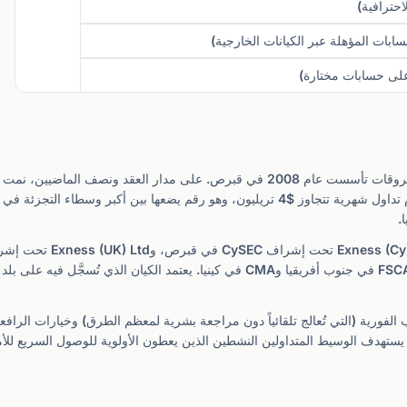
لى حسابات مختارة)
Exness هي شركة وساطة عالمية في الفوركس وعقود الفروقات تأسست عام 2008 في قبرص.
من حيث أحجام التداول عالمياً، حيث تسجل باستمرار أحجام تداول شهرية تتجاوز $4 تريليون، وه
.
إشراف FSA في سيشل، وكيانات إضافية منظمة من قبل FSCA في جنوب أفريقيا وCMA في كيني
السحب الفورية (التي تُعالج تلقائياً دون مراجعة بشرية لمعظم الطرق) وخيارات الراف
 يستهدف الوسيط المتداولين النشطين الذين يعطون الأولوية للوصول السريع للأ