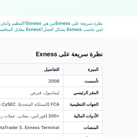
نظرة سريعة على Exness
من هي Exness؟
التنظيم وأمان 
لمن تناسب Exness بشكل أفضل؟
Exness مقابل المنافسين
نظرة سريعة على Exness
الميزة
التفاصيل
تأسست
2008
المقر الرئيسي
ليماسول، قبرص
الجهات التنظيمية
FCA (المملكة المتحدة)، CySEC (قبرص)، FSA (سيشل)، FSCA (جنوب أفريقيا)، CMA (كينيا)
الأدوات المالية
+200 (فوركس، معادن، عملات رقمية، طاقة، مؤشرات، أسهم)
المنصات
taTrader 5، Exness Terminal