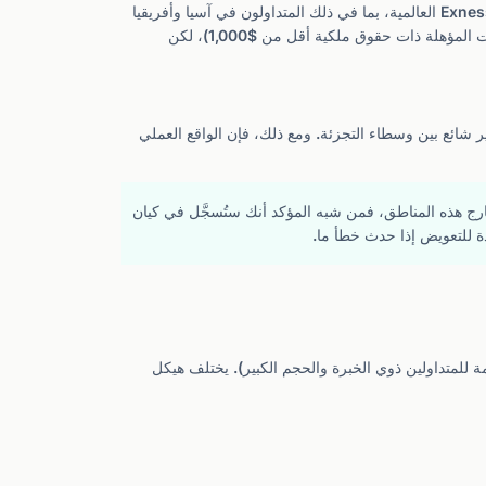
تعمل Exness (SC) Ltd بموجب هذا الترخيص الخارجي وتخدم غالبية قاعدة عملاء Exness العالمية، بما في ذلك المتداولون في آسيا وأفريقيا
(خارج جنوب أفريقيا وكينيا) والشرق الأوسط وأمريكا اللاتينية. يوفر هذا الكيان رافعة مالية تصل إلى 1:2000 (و"غير محدودة" على الحسابات المؤهلة ذات حقوق ملكية أقل من $1,000)، لكن
ة غير شائع بين وسطاء التجزئة. ومع ذلك، فإن الواقع العملي
خارج هذه المناطق، فمن شبه المؤكد أنك ستُسجَّل في كيان
ة للتعويض إذا حدث خطأ ما.
ممة للمتداولين ذوي الخبرة والحجم الكبير). يختلف هيكل