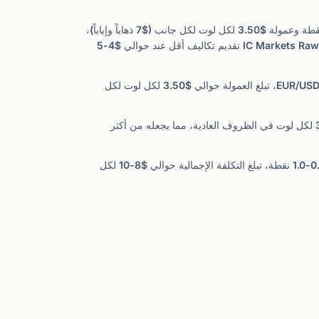
هو الخيار الأكثر وضوحاً ومنخفض التكلفة من Exness. مع سبريد EUR/USD الذي يكون عادةً عند أو قريب من 0.0 نقطة وعمولة $3.50 لكل لوت لكل جانب ($7 ذهاباً وإياباً)،
تبلغ التكلفة الإجمالية لكل لوت قياسي حوالي $7، تنافسية لكن ليست الأرخص في السوق. يمكن لحساب Tickmill Pro وحساب IC Markets Raw Spread تقديم تكاليف أقل عند حوالي $4-5
فريد من نوعه لأنه يقدم سبريد صفري على أفضل 30 أداة لمعظم يوم التداول، مع عمولات متغيرة تختلف حسب الأداة. على EUR/USD، تبلغ العمولة حوالي $3.50 لكل لوت لكل
جدير بالملاحظة لأنه يستخدم تنفيذاً فورياً بدون عمولة وسبريد من 0.1 نقطة. تبلغ التكلفة الإجمالية على EUR/USD حوالي $1-3 لكل لوت في الظروف العادية، مما يجعله من أكثر
تنفيذ السوق مع سبريد من 0.3 نقطة على EUR/USD وبدون عمولة. عند سبريد نموذجي 0.8-1.0 نقطة، تبلغ التكلفة الإجمالية حوالي $8-10 لكل