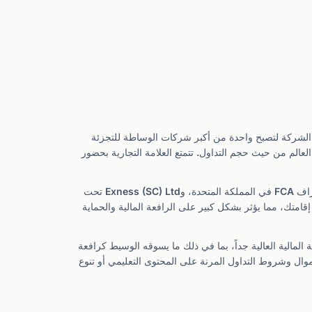
 على مدار العقد ونصف الماضيين، نمت الشركة لتصبح واحدة من أكبر شركات الوساطة للتجزئة
و رقم يضعها بين أكبر وسطاء التجزئة في العالم من حيث حجم التداول. تتمتع العلامة التجارية بحضور
تعمل مجموعة Exness من خلال عدة كيانات منظمة: Exness (Cy) Ltd تحت إشراف CySEC في قبرص، وExness (UK) Ltd تحت إشراف FCA في المملكة المتحدة، وExness (SC) Ltd تحت
ا. يعتمد الكيان الذي تُسجَّل فيه على بلد إقامتك، مما يؤثر بشكل كبير على الرافعة المالية والحماية
عة المالية العالية جداً، بما في ذلك ما يسوقه الوسيط كرافعة
موال وشروط التداول المرنة على المحتوى التعليمي أو تنوع