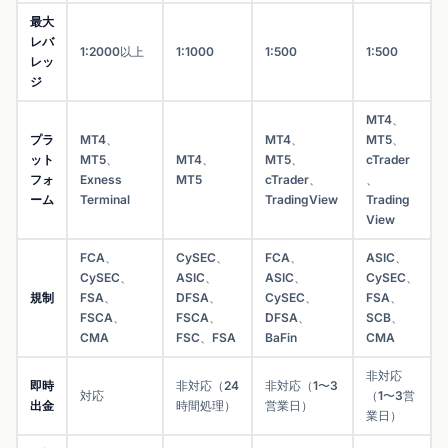
最大
レバ
1:2000以上
1:1000
1:500
1:500
レッ
ジ
MT4、
プラ
MT4、
MT4、
MT5、
ット
MT5、
MT4、
MT5、
cTrader
フォ
Exness
MT5
cTrader、
、
ーム
Terminal
TradingView
Trading
View
FCA、
CySEC、
FCA、
ASIC、
CySEC、
ASIC、
ASIC、
CySEC、
規制
FSA、
DFSA、
CySEC、
FSA、
FSCA、
FSCA、
DFSA、
SCB、
CMA
FSC、FSA
BaFin
CMA
非対応
即時
非対応（24
非対応（1〜3
対応
（1〜3営
出金
時間処理）
営業日）
業日）