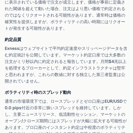
に表示されている価格で注文が成立します。価格が事前に定義さ
れた閾値を超えて動いた場合、注文はより悪い価格で約定される
のではなくリクオートされる可能性があります。通常時は価格の
確実性を提供しますが、ボラティリティの高い時期にはリクオー
トが発生する可能性があります。
約定品質
Exnessはウェブサイトで平均約定速度やスリッページデータを含
む約定統計を公開しています。マーケット約定口座では大多数の
注文がミリ秒以内に約定されると報告しています。月間$4兆以上
を処理するブローカーとして、約定インフラストラクチャは堅牢
と思われますが、これらの数値に対する独立した第三者監査は公
開されていません。
ボラティリティ時のスプレッド動向
通常の市場環境下では、ロースプレッドとゼロ口座はEUR/USDで
0.0 pips付近の非常に狭いスプレッドを維持しています。しか
し、主要ニュースリリース、低流動性セッション、マーケットの
オープン/クローズ期間にはスプレッドが大幅に拡大する可能性が
あります。プロ口座のインスタント約定は中程度のボラティリテ