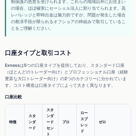
制保護の恩恵を受けられます。これらの地域以外にお住まい
の場合、ほぼ確実にセーシェル法人に割り当てられます。高
レバレッジと即時出金は魅力的ですが、問題が発生した場合
の救済手段が限られるオフショアの枠組みで取引しているこ
とをご理解ください。
口座タイプと取引コスト
Exnessは5つの口座タイプを提供しており、スタンダード口座
（ほとんどのトレーダー向け）とプロフェッショナル口座（経験
豊富な大口トレーダー向け）の2つのカテゴリーに分かれていま
す。コスト構造は口座タイプによって大きく異なります。
口座比較
スタ
ロー
スタ
ンダ
スプ
特徴
ンダ
ード
プロ
ゼロ
レッ
ード
セン
ド
ト