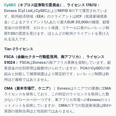
CySEC
（キプロス証券取引委員会）、ライセンス 178/12：
Exness (Cy) LtdはCySECおよびMiFID IIの下で運営されていま
す。欧州経済領域（EEA）のクライアントはICF（投資家補償基
金）によるクライアント1人あたり最大EUR 20,000の補償、顧客
資金の分別管理、ゼロカット保護、リテール口座のレバレッジ制
限1:30の恩恵を受けます。ほとんどの欧州クライアントを受け入
れる法人です。
Tier-2ライセンス
FSCA（金融セクター行動監視局、南アフリカ）、ライセンス
51024：
FSCAはExnessの南アフリカ業務を規制しています。顧
客資金の分別管理は義務付けられていますが、FCAやCySECの枠
組みと比較して補償保護はより限定的です。レバレッジ制限は欧
州ほど厳格ではありません。
CMA（資本市場庁、ケニア）：
Exnessはケニアでの業務にCMA
ライセンスを保有しており、この特定のライセンスを取得した数
少ないブローカーの一つです。東アフリカ市場へのExnessのコミ
ットメントを反映していますが、CMAの下での投資家保護はEUや
英国の規制当局ほど包括的ではありません。