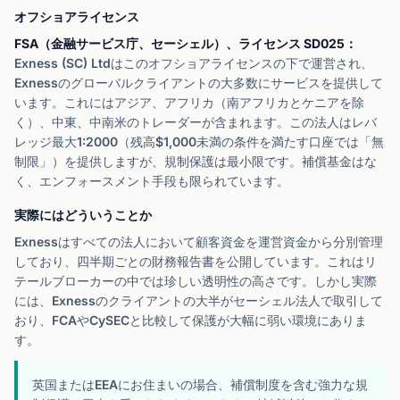
オフショアライセンス
FSA（金融サービス庁、セーシェル）、ライセンス SD025：
Exness (SC) Ltdはこのオフショアライセンスの下で運営され、
Exnessのグローバルクライアントの大多数にサービスを提供して
います。これにはアジア、アフリカ（南アフリカとケニアを除
く）、中東、中南米のトレーダーが含まれます。この法人はレバ
レッジ最大1:2000（残高$1,000未満の条件を満たす口座では「無
制限」）を提供しますが、規制保護は最小限です。補償基金はな
く、エンフォースメント手段も限られています。
実際にはどういうことか
Exnessはすべての法人において顧客資金を運営資金から分別管理
しており、四半期ごとの財務報告書を公開しています。これはリ
テールブローカーの中では珍しい透明性の高さです。しかし実際
には、Exnessのクライアントの大半がセーシェル法人で取引して
おり、FCAやCySECと比較して保護が大幅に弱い環境にありま
す。
英国またはEEAにお住まいの場合、補償制度を含む強力な規