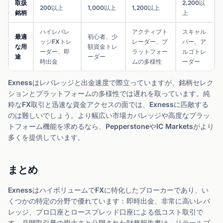
取扱
2,200以
200以上
1,000以上
1,200以上
銘柄
上
ハイレバレ
アクティブト
スキャル
最適
初心者、少
ッジFXトレ
レーダー、プ
パー、ア
な用
額資金トレ
ーダー、即
ラットフォー
ルゴトレ
途
ーダー
時出金
ムの多様性
ーダー
Exnessはレバレッジと出金速度で際立っていますが、銘柄セレク
ションとプラットフォームの多様性では遅れを取っています。純
粋なFX取引と迅速な資金アクセスの面では、Exnessに匹敵する
のは難しいでしょう。より幅広い市場カバレッジや高度なプラッ
トフォーム機能を求めるなら、PepperstoneやIC Marketsがより
多くを提供しています。
まとめ
ExnessはハイボリュームでFXに特化したブローカーであり、い
くつかの特定の分野で優れています：即時出金、非常に高いレバ
レッジ、プロ口座とロースプレッド口座による低コスト取引で
す。月間取引量の膨大さと公開された財務報告書は、リテールブ