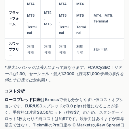
MT4
MT4
MT4
、
、
、
プラッ
MT4
MT5
MT5
MT5
MT4、MT5、
トフォ
、
、
、
、
Terminal
ーム
MT5
Termi
Termi
Termi
nal
nal
nal
スワッ
利用
利用
利用
利用
プフリ
利用可能
可能
可能
可能
可能
ー
*最大レバレッジは法人によって異なります。FCA/CySEC：リテ
ールは1:30。セーシェル：最大1:2000（残高$1,000未満の条件を
満たす口座では無制限）。
コスト分析
ロースプレッド口座
はExnessで最も分かりやすい低コストオプシ
ョンです。EUR/USDスプレッドが0.0 pips付近になることが多
く、手数料は片道$3.50/ロット（往復$7）のため、スタンダード
ロット1枚あたりの総コストは約$7です。競争力はありますが業界
最安ではなく、TickmillのPro口座やIC MarketsのRaw Spread口