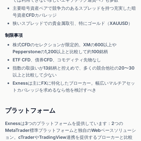
主要暗号資産ペアで競争力のあるスプレッドを持つ充実した暗
号資産CFDカバレッジ
狭いスプレッドでの貴金属取引、特にゴールド（XAUUSD）
制限事項
株式CFDのセレクションが限定的。XMの600以上や
Pepperstoneの1,200以上と比較して約100銘柄
ETF CFD、債券CFD、コモディティ先物なし
指数の取扱いが13銘柄と控えめで、多くの競合他社の20〜30
以上と比較して少ない
Exnessは主にFXに特化したブローカー。幅広いマルチアセッ
トカバレッジを求めるなら他を検討すべき
プラットフォーム
Exnessは3つのプラットフォームを提供しています：2つの
MetaTrader標準プラットフォームと独自のWebベースソリューシ
ョン。cTraderやTradingView連携を提供するブローカーと比較