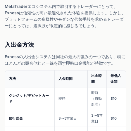
MetaTraderエコシステム内で取引するトレーダーにとって、
Exnessは信頼性の高い最適化された体験を提供します。しかし、
プラットフォームの多様性やモダンな代替手段を求めるトレーダ
ーにとっては、選択肢が限定的に感じるでしょう。
入出金方法
Exnessの入出金システムは同社の最大の強みの一つであり、特に
ほとんどの競合他社と一線を画す即時出金機能が特徴です。
出金時
最低入
方法
入金時間
間
金額
即時
クレジット/デビットカー
即時
（自動
$10
ド
処理）
3〜5営
銀行送金
3〜5営業日
$10
業日