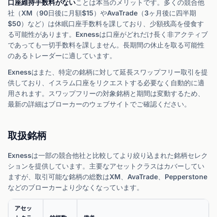
口座維持手数料がない
ことは本当のメリットです。多くの競合他
社（XM（90日後に月額$15）やAvaTrade（3ヶ月後に四半期
$50）など）は休眠口座手数料を課しており、少額残高を侵食す
る可能性があります。Exnessは口座がどれだけ長く非アクティブ
であっても一切手数料を課しません。長期間の休止を取る可能性
のあるトレーダーに適しています。
Exnessはまた、特定の銘柄に対して延長スワップフリー取引を提
供しており、イスラム口座をリクエストする必要なく自動的に適
用されます。スワップフリーの対象銘柄と期間は変動するため、
最新の詳細はブローカーのウェブサイトでご確認ください。
取扱銘柄
Exnessは一部の競合他社と比較してより絞り込まれた銘柄セレク
ションを提供しています。主要なアセットクラスはカバーしてい
ますが、取引可能な銘柄の総数はXM、AvaTrade、Pepperstone
などのブローカーより少なくなっています。
アセッ