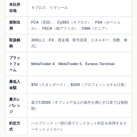
本社所
キプロス、リマソール
在地
規制当
FCA（英国）、CySEC（キプロス）、FSA（セーシェ
局
ル）、FSCA（南アフリカ）、CMA（ケニア）
取扱銘
200以上（FX、貴金属、暗号資産、エネルギー、指数、株
柄
式）
プラッ
トフォ
MetaTrader 4、MetaTrader 5、Exness Terminal
ーム
最低入
$10（スタンダード）；$200（プロフェッショナル口座）
金額
最大レ
最大1:2000（オフショア法人の条件を満たす口座では無制
バレッ
限）
ジ
約定方
ハイブリッド（一部口座でインスタント約定を採用するマ
式
ーケットメイカー）