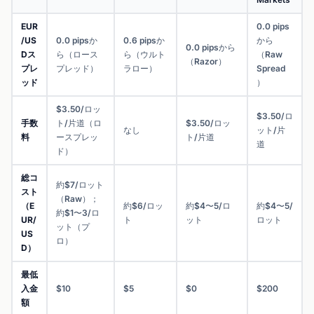
EUR
0.0 pips
/US
0.0 pipsか
0.6 pipsか
から
0.0 pipsから
Dス
ら（ロース
ら（ウルト
（Raw
（Razor）
プレ
プレッド）
ラロー）
Spread
ッド
）
$3.50/ロッ
$3.50/ロ
手数
ト/片道（ロ
$3.50/ロッ
なし
ット/片
料
ースプレッ
ト/片道
道
ド）
総コ
約$7/ロット
スト
（Raw）；
（E
約$6/ロッ
約$4〜5/ロ
約$4〜5/
約$1〜3/ロ
UR/
ト
ット
ロット
ット（プ
US
ロ）
D）
最低
入金
$10
$5
$0
$200
額