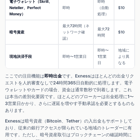
電子ウォレット（Skrill、
即時
Neteller、Perfect
即時
（自動
$10
Money）
処理）
最大72時間（ネ
最大72
暗号資産
ットワーク確
$10
時間
認）
即時〜
地域に
現地決済手段
即時〜1営業日
1営業
より異
日
なる
ここでの注目機能は
即時出金
です。Exnessはほとんどの出金リク
エストを人的審査なしで24時間365日自動的に処理します。電子
ウォレットやカードの場合、資金は通常数秒で到着します。これ
は本当の差別化要因です。ほとんどのブローカーは出金処理に1〜
3営業日かかり、さらに遅延を増やす手動承認を必要とするものも
あります。
Exnessは暗号資産（Bitcoin、Tether）の入出金もサポートして
おり、従来の銀行アクセスが限られている地域のトレーダーに有
用です。ただし、暗号資産取引はブロックチェーンの確認時間に