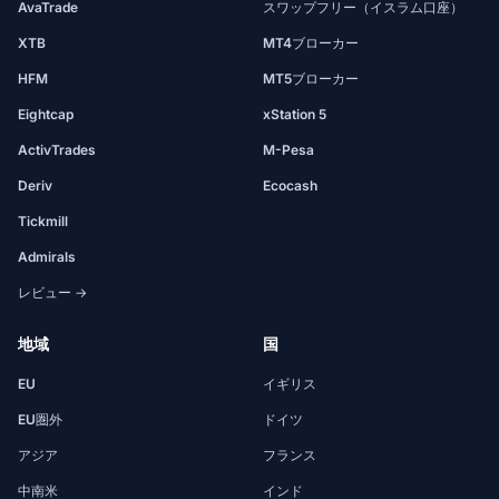
AvaTrade
スワップフリー（イスラム口座）
XTB
MT4ブローカー
HFM
MT5ブローカー
Eightcap
xStation 5
ActivTrades
M-Pesa
Deriv
Ecocash
Tickmill
Admirals
レビュー →
地域
国
EU
イギリス
EU圏外
ドイツ
アジア
フランス
中南米
インド