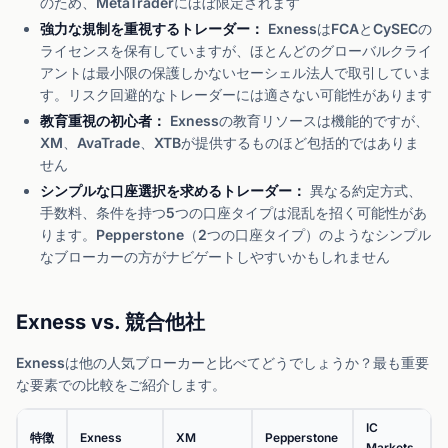
のため、MetaTraderにほぼ限定されます
強力な規制を重視するトレーダー：
ExnessはFCAとCySECの
ライセンスを保有していますが、ほとんどのグローバルクライ
アントは最小限の保護しかないセーシェル法人で取引していま
す。リスク回避的なトレーダーには適さない可能性があります
教育重視の初心者：
Exnessの教育リソースは機能的ですが、
XM、AvaTrade、XTBが提供するものほど包括的ではありま
せん
シンプルな口座選択を求めるトレーダー：
異なる約定方式、
手数料、条件を持つ5つの口座タイプは混乱を招く可能性があ
ります。Pepperstone（2つの口座タイプ）のようなシンプル
なブローカーの方がナビゲートしやすいかもしれません
Exness vs. 競合他社
Exnessは他の人気ブローカーと比べてどうでしょうか？最も重要
な要素での比較をご紹介します。
IC
特徴
Exness
XM
Pepperstone
Markets