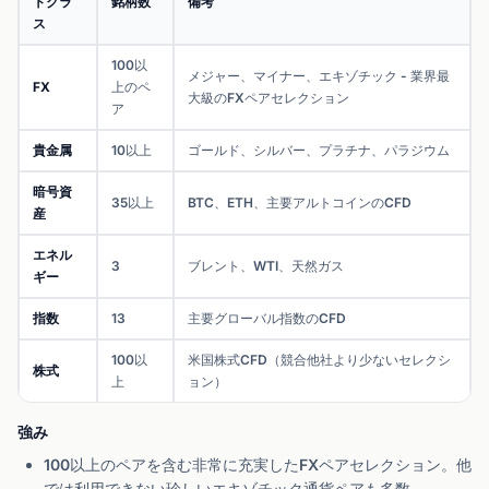
トクラ
銘柄数
備考
ス
100以
メジャー、マイナー、エキゾチック - 業界最
FX
上のペ
大級のFXペアセレクション
ア
貴金属
10以上
ゴールド、シルバー、プラチナ、パラジウム
暗号資
35以上
BTC、ETH、主要アルトコインのCFD
産
エネル
3
ブレント、WTI、天然ガス
ギー
指数
13
主要グローバル指数のCFD
100以
米国株式CFD（競合他社より少ないセレクシ
株式
上
ョン）
強み
100以上のペアを含む非常に充実したFXペアセレクション。他
では利用できない珍しいエキゾチック通貨ペアも多数