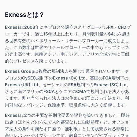
Exnessとは？
Exnessは2008年にキプロスで設立されたグローバルFX・CFDブ
ローカーです。過去15年以上にわたり、月間取引量が$4兆を超え
る世界有数のハイボリューム・リテールブローカーに成長しまし
た。この数字は世界のリテールブローカーの中でもトップクラス
の売上高です。東南アジア、南アジア、アフリカ全域で特に圧倒
的なプレゼンスを誇っています。
Exness Groupは複数の規制法人を通じて運営されています：キ
プロスのCySEC規制下のExness (Cy) Ltd、英国のFCA規制下の
Exness (UK) Ltd、セーシェルのFSA規制下のExness (SC) Ltd、
さらに南アフリカのFSCAとケニアのCMAで規制される法人があ
ります。割り当てられる法人はお住まいの国によって決まり、利
用可能なレバレッジ、保護水準、取引条件に大きく影響します。
Exnessは2つの主要な差別化要因で評判を築いてきました：即時
出金（ほとんどの方法で人的審査なしに自動処理）と、オフショ
ア法人の条件を満たす口座で「無制限」として販売される非常に
高いレバレッジオプションです。教育コンテンツやプラットフォ