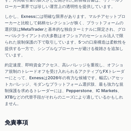
ローカー業界では珍しい運営上の透明性を提供しています。
しかし、Exnessには明確な限界があります。マルチアセットブロ
ーカーと比較して銘柄セレクションが狭く、プラットフォームの
選択肢はMetaTraderと基本的な独自ターミナルに限定され、グロ
ーバルクライアントの大多数はオフショアのセーシェル法人で限
られた規制保護の下で取引しています。5つの口座構造は柔軟性を
提供する一方で、シンプルなブローカーが避ける複雑さを追加し
ています。
約定速度、即時資金アクセス、高レバレッジを重視し、オフショ
ア規制のトレードオフを受け入れられるアクティブなFXトレーダ
ーにとって、Exnessは2026年の有力な候補です。幅広いアセッ
トカバレッジ、モダンなプラットフォーム選択肢、最も強力な規
制保護を求めるトレーダーには、Pepperstone、IC Markets、
XTBなどの代替手段がそれらのニーズにより適しているかもしれ
ません。
免責事項