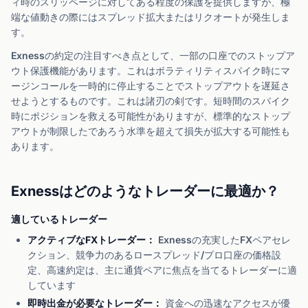
ィ時のスリッページに対してある程度の保護を提供しますが、極
端な値動きの際にはスプレッド拡大またはリクオートが発生しま
す。
Exnessの約定の注目すべき点として、一部の口座でのストップア
ウト保護機能があります。これはボラティリティスパイク時にマ
ージンコールを一時的に停止することでストップアウトを遅延さ
せようとするものです。これは諸刃の剣です。短時間のスパイク
時にポジションを救える可能性がありますが、標準的なストップ
アウトが制限したであろう水準を超えて損失が拡大する可能性も
あります。
Exnessはどのようなトレーダーに最適か？
適しているトレーダー
アクティブなFXトレーダー：
Exnessの充実したFXペアセレ
クション、競争力のあるロースプレッド/プロ口座の価格設
定、高速約定は、主に通貨ペアに焦点を当てるトレーダーに適
しています
即時出金が必要なトレーダー：
資金への迅速なアクセスが優