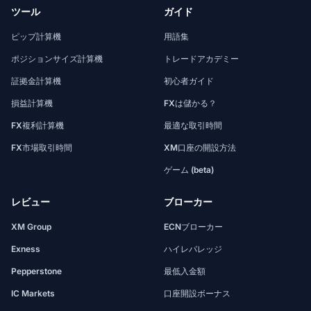
ツール
ガイド
ピップ計算機
用語集
ポジションサイズ計算機
トレードアカデミー
証拠金計算機
初心者ガイド
損益計算機
FXは儲かる？
FX複利計算機
最適な取引時間
FX市場取引時間
XM口座の開設方法
ゲーム (beta)
レビュー
ブローカー
XM Group
ECNブローカー
Exness
ハイレバレッジ
Pepperstone
最低入金額
IC Markets
口座開設ボーナス