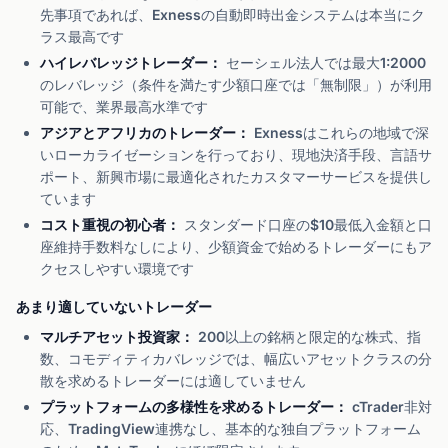
先事項であれば、Exnessの自動即時出金システムは本当にク
ラス最高です
ハイレバレッジトレーダー：
セーシェル法人では最大1:2000
のレバレッジ（条件を満たす少額口座では「無制限」）が利用
可能で、業界最高水準です
アジアとアフリカのトレーダー：
Exnessはこれらの地域で深
いローカライゼーションを行っており、現地決済手段、言語サ
ポート、新興市場に最適化されたカスタマーサービスを提供し
ています
コスト重視の初心者：
スタンダード口座の$10最低入金額と口
座維持手数料なしにより、少額資金で始めるトレーダーにもア
クセスしやすい環境です
あまり適していないトレーダー
マルチアセット投資家：
200以上の銘柄と限定的な株式、指
数、コモディティカバレッジでは、幅広いアセットクラスの分
散を求めるトレーダーには適していません
プラットフォームの多様性を求めるトレーダー：
cTrader非対
応、TradingView連携なし、基本的な独自プラットフォーム