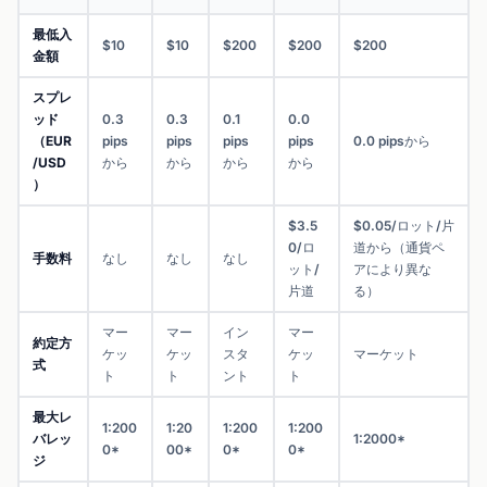
最低入
$10
$10
$200
$200
$200
金額
スプレ
ッド
0.3
0.3
0.1
0.0
（EUR
pips
pips
pips
pips
0.0 pipsから
/USD
から
から
から
から
）
$3.5
$0.05/ロット/片
0/ロ
道から（通貨ペ
手数料
なし
なし
なし
ット/
アにより異な
片道
る）
マー
マー
イン
マー
約定方
ケッ
ケッ
スタ
ケッ
マーケット
式
ト
ト
ント
ト
最大レ
1:200
1:20
1:200
1:200
バレッ
1:2000*
0*
00*
0*
0*
ジ