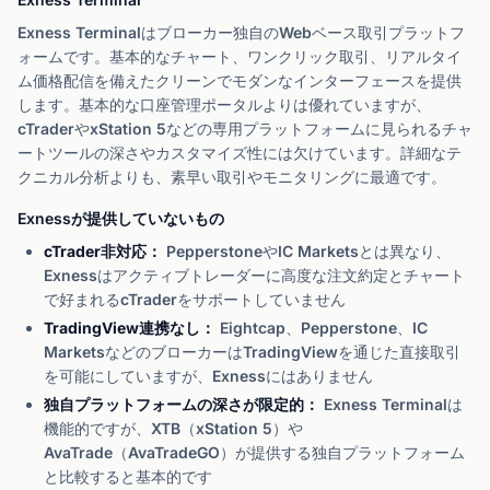
Exness Terminalはブローカー独自のWebベース取引プラットフ
ォームです。基本的なチャート、ワンクリック取引、リアルタイ
ム価格配信を備えたクリーンでモダンなインターフェースを提供
します。基本的な口座管理ポータルよりは優れていますが、
cTraderやxStation 5などの専用プラットフォームに見られるチャ
ートツールの深さやカスタマイズ性には欠けています。詳細なテ
クニカル分析よりも、素早い取引やモニタリングに最適です。
Exnessが提供していないもの
cTrader非対応：
PepperstoneやIC Marketsとは異なり、
Exnessはアクティブトレーダーに高度な注文約定とチャート
で好まれるcTraderをサポートしていません
TradingView連携なし：
Eightcap、Pepperstone、IC
MarketsなどのブローカーはTradingViewを通じた直接取引
を可能にしていますが、Exnessにはありません
独自プラットフォームの深さが限定的：
Exness Terminalは
機能的ですが、XTB（xStation 5）や
AvaTrade（AvaTradeGO）が提供する独自プラットフォーム
と比較すると基本的です