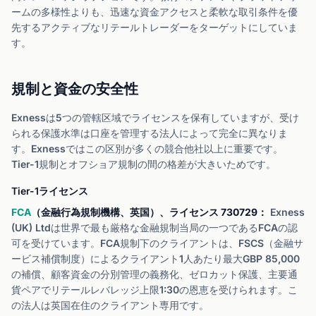
ームの多様性よりも、迅速な資金アクセスと柔軟な取引条件を優
先するアクティブなリテールトレーダーをターゲットにしていま
す。
規制と資金の安全性
Exnessは5つの管轄区域でライセンスを保有していますが、受け
られる保護水準は口座を管理する法人によって完全に異なりま
す。Exnessではこの区別が多くの競合他社以上に重要です。
Tier-1規制とオフショア規制の間の格差が大きいためです。
Tier-1ライセンス
FCA
（金融行為規制機構、英国）、ライセンス 730729：
Exness
(UK) Ltdは世界で最も厳格な金融規制当局の一つであるFCAの認
可を受けています。FCA規制下のクライアントは、FSCS（金融サ
ービス補償制度）によるクライアント1人あたり最大GBP 85,000
の補償、顧客資金の分別管理の義務化、ゼロカット保護、主要通
貨ペアでリテールレバレッジ上限1:30の恩恵を受けられます。こ
の法人は英国在住のクライアント専用です。