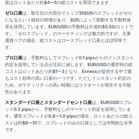
座はロットあたり約$4〜5の総コストを実現できます。
ゼロ口座
は、取引日の大部分でトップ30銘柄のスプレッドがゼロ
になるという独自の特徴があり、銘柄によって変動する手数料体
系を採用しています。EUR/USDの手数料は片道約$3.50/ロットで
す。「ゼロスプレッド」のマーケティングは魅力的ですが、主要
通貨ペアの場合、総コストはロースプレッド口座とほぼ同等で
す。
プロ口座
は、手数料なしでスプレッド0.1 pipsからのインスタント
約定を採用している点が注目に値します。EUR/USDの通常時の総
コストはロットあたり約$1〜3となり、Exnessが提供する中で最
もコスト効率の高い口座の一つです。ただしインスタント約定の
ため、ボラティリティの高い時期にはリクオートが発生する可能
性があります。
スタンダード口座とスタンダードセント口座
は、EUR/USDスプレ
ッド0.3 pipsから、手数料なしのマーケット約定を採用していま
す。通常スプレッドが0.8〜1.0 pipsの場合、ロットあたりの総コ
ストは約$8〜10で、スプレッドのみの口座としては中間的な水準
です。