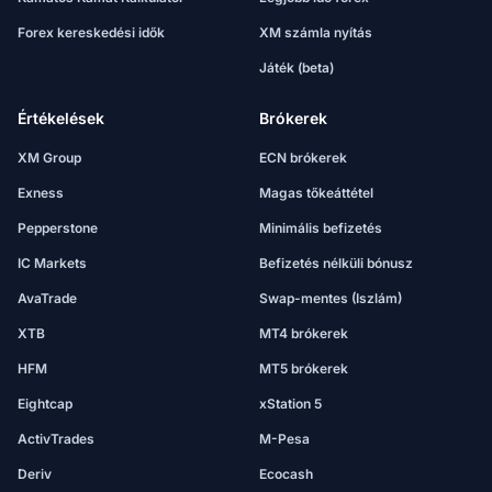
Forex kereskedési idők
XM számla nyítás
Játék (beta)
Értékelések
Brókerek
XM Group
ECN brókerek
Exness
Magas tőkeáttétel
Pepperstone
Minimális befizetés
IC Markets
Befizetés nélküli bónusz
AvaTrade
Swap-mentes (Iszlám)
XTB
MT4 brókerek
HFM
MT5 brókerek
Eightcap
xStation 5
ActivTrades
M-Pesa
Deriv
Ecocash