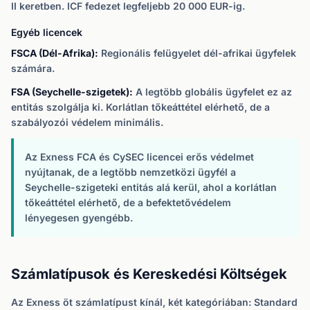
II keretben. ICF fedezet legfeljebb 20 000 EUR-ig.
Egyéb licencek
FSCA (Dél-Afrika):
Regionális felügyelet dél-afrikai ügyfelek
számára.
FSA (Seychelle-szigetek):
A legtöbb globális ügyfelet ez az
entitás szolgálja ki. Korlátlan tőkeáttétel elérhető, de a
szabályozói védelem minimális.
Az Exness FCA és CySEC licencei erős védelmet
nyújtanak, de a legtöbb nemzetközi ügyfél a
Seychelle-szigeteki entitás alá kerül, ahol a korlátlan
tőkeáttétel elérhető, de a befektetővédelem
lényegesen gyengébb.
Számlatípusok és Kereskedési Költségek
Az Exness öt számlatípust kínál, két kategóriában: Standard