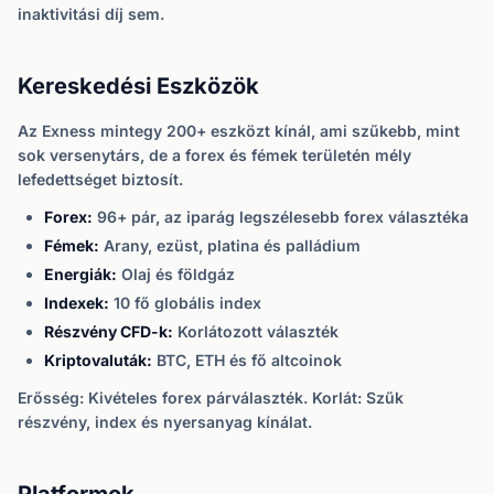
inaktivitási díj sem.
Kereskedési Eszközök
Az Exness mintegy 200+ eszközt kínál, ami szűkebb, mint
sok versenytárs, de a forex és fémek területén mély
lefedettséget biztosít.
Forex:
96+ pár, az iparág legszélesebb forex választéka
Fémek:
Arany, ezüst, platina és palládium
Energiák:
Olaj és földgáz
Indexek:
10 fő globális index
Részvény CFD-k:
Korlátozott választék
Kriptovaluták:
BTC, ETH és fő altcoinok
Erősség: Kivételes forex párválaszték. Korlát: Szűk
részvény, index és nyersanyag kínálat.