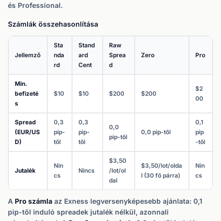
és Professional.
Számlák összehasonlítása
Sta
Stand
Raw
Jellemző
nda
ard
Sprea
Zero
Pro
rd
Cent
d
Min.
$2
befizeté
$10
$10
$200
$200
00
s
Spread
0,3
0,3
0,1
0,0
(EUR/US
pip-
pip-
0,0 pip-től
pip
pip-től
D)
től
től
-től
$3,50
Nin
$3,50/lot/olda
Nin
Jutalék
Nincs
/lot/ol
cs
l (30 fő párra)
cs
dal
A
Pro számla
az Exness legversenyképesebb ajánlata: 0,1
pip-től induló spreadek jutalék nélkül, azonnali