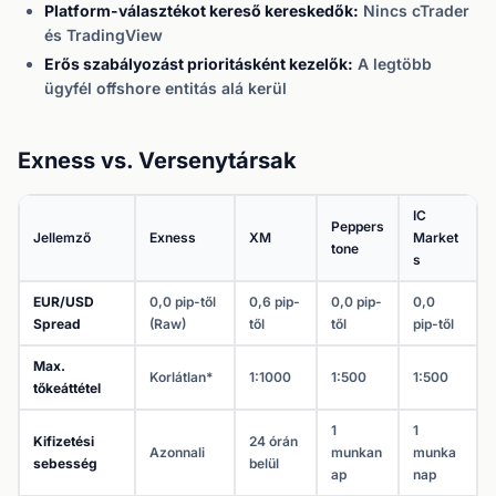
Platform-választékot kereső kereskedők:
Nincs cTrader
és TradingView
Erős szabályozást prioritásként kezelők:
A legtöbb
ügyfél offshore entitás alá kerül
Exness vs. Versenytársak
IC
Peppers
Jellemző
Exness
XM
Market
tone
s
EUR/USD
0,0 pip-től
0,6 pip-
0,0 pip-
0,0
Spread
(Raw)
től
től
pip-től
Max.
Korlátlan*
1:1000
1:500
1:500
tőkeáttétel
1
1
Kifizetési
24 órán
Azonnali
munkan
munka
sebesség
belül
ap
nap