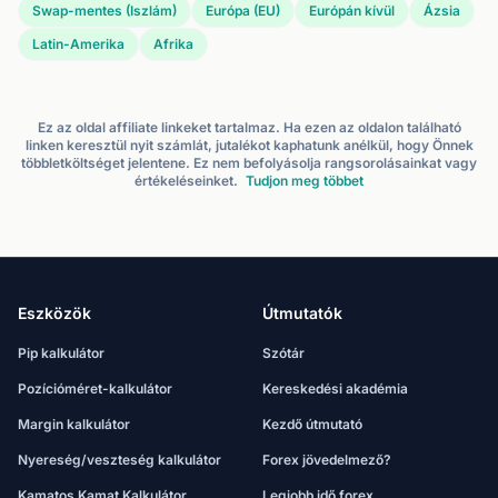
Swap-mentes (Iszlám)
Európa (EU)
Európán kívül
Ázsia
Latin-Amerika
Afrika
Ez az oldal affiliate linkeket tartalmaz. Ha ezen az oldalon található
linken keresztül nyit számlát, jutalékot kaphatunk anélkül, hogy Önnek
többletköltséget jelentene. Ez nem befolyásolja rangsorolásainkat vagy
értékeléseinket.
Tudjon meg többet
Eszközök
Útmutatók
Pip kalkulátor
Szótár
Pozícióméret-kalkulátor
Kereskedési akadémia
Margin kalkulátor
Kezdő útmutató
Nyereség/veszteség kalkulátor
Forex jövedelmező?
Kamatos Kamat Kalkulátor
Legjobb idő forex