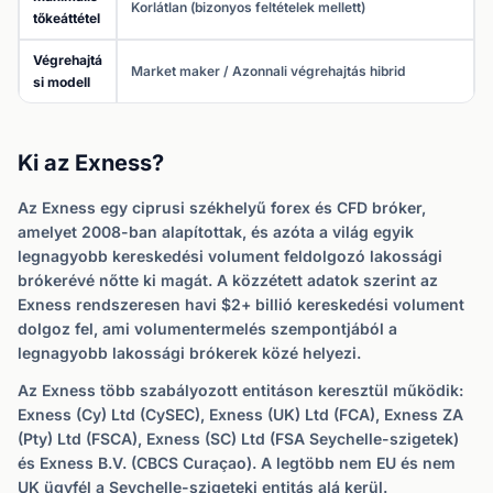
Korlátlan (bizonyos feltételek mellett)
tőkeáttétel
Végrehajtá
Market maker / Azonnali végrehajtás hibrid
si modell
Ki az Exness?
Az Exness egy ciprusi székhelyű forex és CFD bróker,
amelyet 2008-ban alapítottak, és azóta a világ egyik
legnagyobb kereskedési volument feldolgozó lakossági
brókerévé nőtte ki magát. A közzétett adatok szerint az
Exness rendszeresen havi $2+ billió kereskedési volument
dolgoz fel, ami volumentermelés szempontjából a
legnagyobb lakossági brókerek közé helyezi.
Az Exness több szabályozott entitáson keresztül működik:
Exness (Cy) Ltd (CySEC), Exness (UK) Ltd (FCA), Exness ZA
(Pty) Ltd (FSCA), Exness (SC) Ltd (FSA Seychelle-szigetek)
és Exness B.V. (CBCS Curaçao). A legtöbb nem EU és nem
UK ügyfél a Seychelle-szigeteki entitás alá kerül.