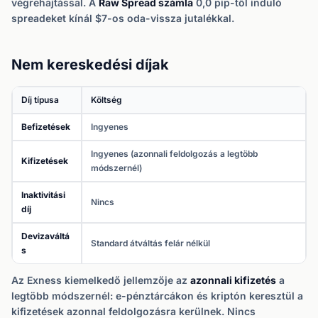
végrehajtással. A
Raw Spread számla
0,0 pip-től induló
spreadeket kínál $7-os oda-vissza jutalékkal.
Nem kereskedési díjak
Díj típusa
Költség
Befizetések
Ingyenes
Ingyenes (azonnali feldolgozás a legtöbb
Kifizetések
módszernél)
Inaktivitási
Nincs
díj
Devizaváltá
Standard átváltás felár nélkül
s
Az Exness kiemelkedő jellemzője az
azonnali kifizetés
a
legtöbb módszernél: e-pénztárcákon és kriptón keresztül a
kifizetések azonnal feldolgozásra kerülnek. Nincs