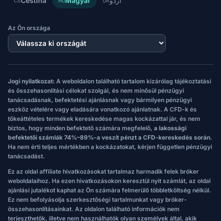
Čeština
Magyar
اردو
CS
HU
UR
Az Ön országa
Jogi nyilatkozat:
A weboldalon található tartalom kizárólag tájékoztatási
és összehasonlítási célokat szolgál, és nem minősül pénzügyi
tanácsadásnak, befektetési ajánlásnak vagy bármilyen pénzügyi
eszköz vételére vagy eladására vonatkozó ajánlatnak. A CFD-k és
tőkeáttételes termékek kereskedése magas kockázattal jár, és nem
biztos, hogy minden befektető számára megfelelő,
a lakossági
befektetői számlák 74%–89%-a veszít pénzt a CFD-kereskedés során.
Ha nem érti teljes mértékben a kockázatokat, kérjen független pénzügyi
tanácsadást.
Ez az oldal affiliate hivatkozásokat tartalmaz harmadik felek bróker
weboldalaihoz. Ha ezen hivatkozásokon keresztül nyit számlát, az oldal
ajánlási jutalékot kaphat az Ön számára felmerülő többletköltség nélkül.
Ez nem befolyásolja szerkesztőségi tartalmunkat vagy bróker-
összehasonlításainkat. Az oldalon található információk nem
terjeszthetők, illetve nem használhatók olyan személyek által, akik