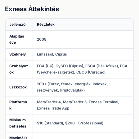
Exness Áttekintés
Jellemző
Részletek
Alapítás
2008
éve
Székhely
Limassol, Ciprus
Szabályoz
FCA (UK), CySEC (Ciprus), FSCA (Dél-Afrika), FSA
ók
(Seychelle-szigetek), CBCS (Curaçao)
200+ (Forex, fémek, energiák, indexek,
Eszközök
részvények, kriptovaluták)
Platformo
MetaTrader 4, MetaTrader 5, Exness Terminal,
k
Exness Trade App
Minimum
$10 (Standard), $200+ (Professional)
befizetés
Maximális