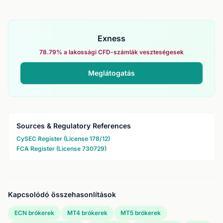
Exness
78.79% a lakossági CFD-számlák veszteségesek
Meglátogatás
Sources & Regulatory References
CySEC Register (License 178/12)
FCA Register (License 730729)
Kapcsolódó összehasonlítások
ECN brókerek
MT4 brókerek
MT5 brókerek