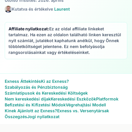
Utolsó frissítés: 2026. április
Kutatva és értékelve
Laurent
Affiliate nyilatkozat:
Ez az oldal affiliate linkeket
tartalmaz. Ha ezen az oldalon található linken keresztül
nyit számlát, jutalékot kaphatunk anélkül, hogy Önnek
többletköltséget jelentene. Ez nem befolyásolja
rangsorolásainkat vagy értékeléseinket.
Exness Áttekintés
Ki az Exness?
Szabályozás és Pénzbiztonság
Számlatípusok és Kereskedési Költségek
Nem kereskedési díjak
Kereskedési Eszközök
Platformok
Befizetési és Kifizetési Módok
Végrehajtási Modell
Kinek Ajánlott az Exness?
Exness vs. Versenytársak
Összegzés
Jogi nyilatkozat