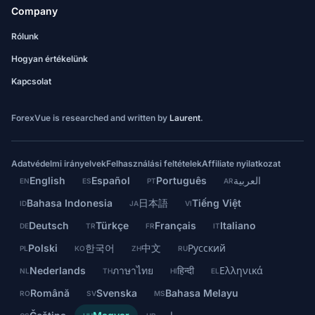
Company
Rólunk
Hogyan értékelünk
Kapcsolat
ForexVue is researched and written by
Laurent
.
Adatvédelmi irányelvek
Felhasználási feltételek
Affiliate nyilatkozat
English
Español
Português
العربية
EN
ES
PT
AR
Bahasa Indonesia
日本語
Tiếng Việt
ID
JA
VI
Deutsch
Türkçe
Français
Italiano
DE
TR
FR
IT
Polski
한국어
中文
Русский
PL
KO
ZH
RU
Nederlands
ภาษาไทย
हिन्दी
Ελληνικά
NL
TH
HI
EL
Română
Svenska
Bahasa Melayu
RO
SV
MS