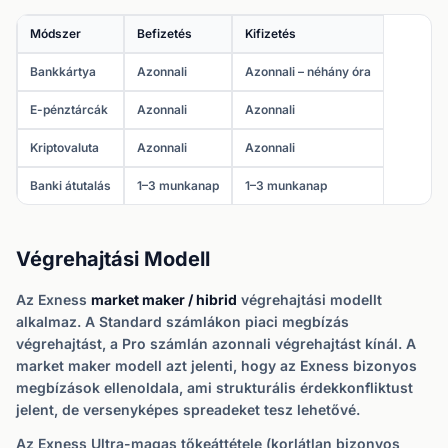
Módszer
Befizetés
Kifizetés
Bankkártya
Azonnali
Azonnali – néhány óra
E-pénztárcák
Azonnali
Azonnali
Kriptovaluta
Azonnali
Azonnali
Banki átutalás
1–3 munkanap
1–3 munkanap
Végrehajtási Modell
Az Exness
market maker / hibrid
végrehajtási modellt
alkalmaz. A Standard számlákon piaci megbízás
végrehajtást, a Pro számlán azonnali végrehajtást kínál. A
market maker modell azt jelenti, hogy az Exness bizonyos
megbízások ellenoldala, ami strukturális érdekkonfliktust
jelent, de versenyképes spreadeket tesz lehetővé.
Az Exness Ultra-magas tőkeáttétele (korlátlan bizonyos