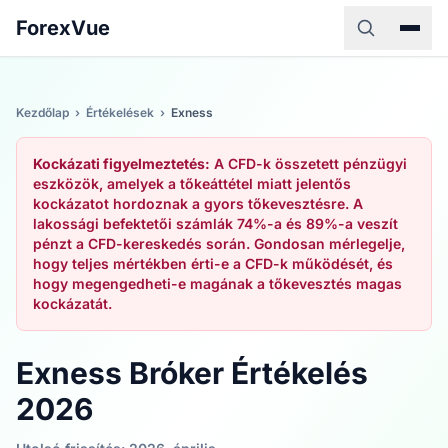
ForexVue
Kezdőlap
›
Értékelések
›
Exness
Kockázati figyelmeztetés:
A CFD-k összetett pénzügyi
eszközök, amelyek a tőkeáttétel miatt jelentős
kockázatot hordoznak a gyors tőkevesztésre. A
lakossági befektetői számlák 74%-a és 89%-a veszít
pénzt a CFD-kereskedés során. Gondosan mérlegelje,
hogy teljes mértékben érti-e a CFD-k működését, és
hogy megengedheti-e magának a tőkevesztés magas
kockázatát.
Exness Bróker Értékelés
2026