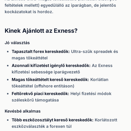
feltételek mellett) egyedülálló az iparágban, de jelentős
kockázatokat is hordoz.
Kinek Ajánlott az Exness?
Jó választás
Tapasztalt forex kereskedők:
Ultra-szűk spreadek és
magas tőkeáttétel
Azonnali kifizetést igénylő kereskedők:
Az Exness
kifizetési sebessége iparágvezető
Magas tőkeáttételt kereső kereskedők:
Korlátlan
tőkeáttétel (offshore entitáson)
Feltörekvő piaci kereskedők:
Helyi fizetési módok
széleskörű támogatása
Kevésbé alkalmas
Több eszközosztályt kereső kereskedők:
Korlátozott
eszközválaszték a forexen túl