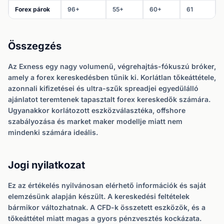
Forex párok
96+
55+
60+
61
Összegzés
Az Exness egy nagy volumenű, végrehajtás-fókuszú bróker,
amely a forex kereskedésben tűnik ki. Korlátlan tőkeáttétele,
azonnali kifizetései és ultra-szűk spreadjei egyedülálló
ajánlatot teremtenek tapasztalt forex kereskedők számára.
Ugyanakkor korlátozott eszközválasztéka, offshore
szabályozása és market maker modellje miatt nem
mindenki számára ideális.
Jogi nyilatkozat
Ez az értékelés nyilvánosan elérhető információk és saját
elemzésünk alapján készült. A kereskedési feltételek
bármikor változhatnak. A CFD-k összetett eszközök, és a
tőkeáttétel miatt magas a gyors pénzvesztés kockázata.