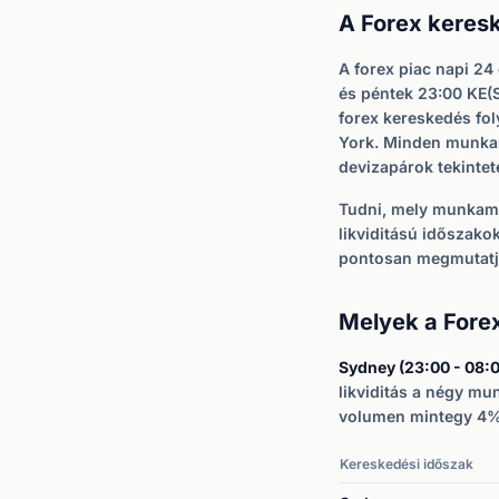
A Forex keres
A forex piac napi 24
és péntek 23:00 KE(S
forex kereskedés fo
York. Minden munkame
devizapárok tekintet
Tudni, mely munkame
likviditású időszako
pontosan megmutatja
Melyek a For
Sydney (23:00 - 08:0
likviditás a négy m
volumen mintegy 4%-
Kereskedési időszak