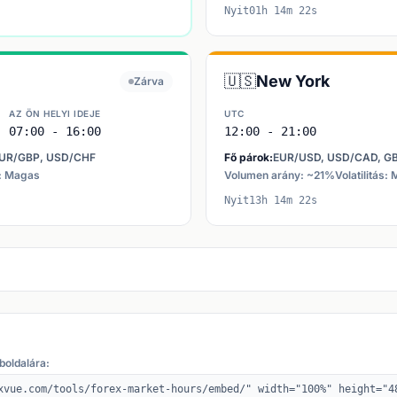
Nyit01h 14m 22s
🇺🇸
New York
Zárva
AZ ÖN HELYI IDEJE
UTC
07:00 - 16:00
12:00 - 21:00
EUR/GBP, USD/CHF
Fő párok:
EUR/USD, USD/CAD, G
s: Magas
Volumen arány: ~21%
Volatilitás:
Nyit13h 14m 22s
boldalára: