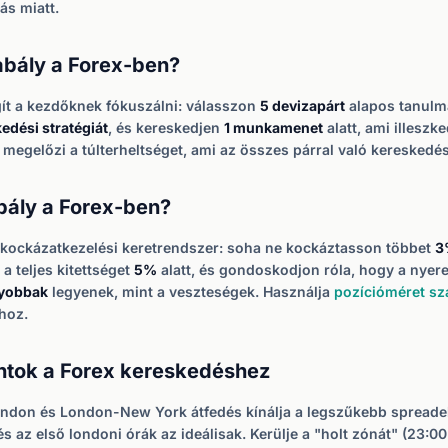
ás miatt.
abály a Forex-ben?
gít a kezdőknek fókuszálni: válasszon
5 devizapárt
alapos tanulm
edési stratégiát
, és kereskedjen
1 munkamenet
alatt, ami illeszk
megelőzi a túlterheltséget, ami az összes párral való kereskedés
bály a Forex-ben?
 kockázatkezelési keretrendszer: soha ne kockáztasson többet
3
a teljes kitettséget
5%
alatt, és gondoskodjon róla, hogy a nye
yobbak
legyenek, mint a veszteségek. Használja
pozícióméret s
hoz.
ntok a Forex kereskedéshez
ndon és London-New York átfedés kínálja a legszűkebb spreade
 az első londoni órák az ideálisak. Kerülje a "holt zónát" (23:00 