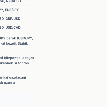
SD, NZD/USD
PY, EUR/JPY
SD, GBP/USD
SD, USD/CAD
JPY párok (USD/JPY,
t kezeli. Stabil,
i központja, a teljes
zűkebbek. A fontos
rikai gazdasági
ak ezen a