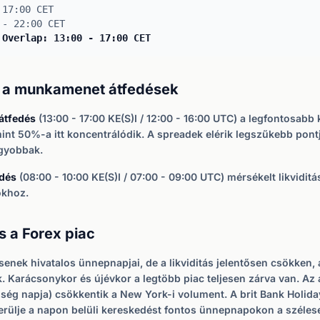
 17:00 CET
 - 22:00 CET
 Overlap: 13:00 - 17:00 CET
k a munkamenet átfedések
átfedés
(13:00 - 17:00 KE(S)I / 12:00 - 16:00 UTC) a legfontosabb
nt 50%-a itt koncentrálódik. A spreadek elérik legszűkebb pont
gyobbak.
edés
(08:00 - 10:00 KE(S)I / 07:00 - 09:00 UTC) mérsékelt likviditá
okhoz.
 a Forex piac
senek hivatalos ünnepnapjai, de a likviditás jelentősen csökken,
 Karácsonykor és újévkor a legtöbb piac teljesen zárva van. Az
ség napja) csökkentik a New York-i volument. A brit Bank Holida
 Kerülje a napon belüli kereskedést fontos ünnepnapokon a széle