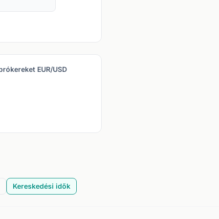
 brókereket EUR/USD
Kereskedési idők