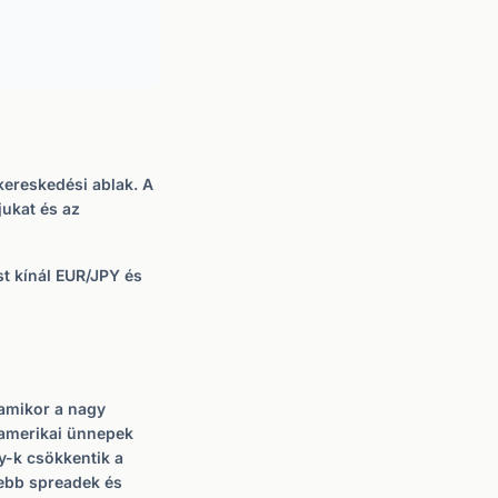
 kereskedési ablak. A
jukat és az
st kínál EUR/JPY és
 amikor a nagy
 amerikai ünnepek
y-k csökkentik a
sebb spreadek és