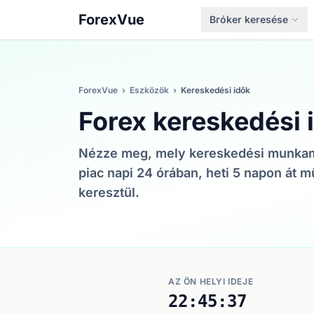
ForexVue
Bróker keresése
ForexVue
›
Eszközök
›
Kereskedési idők
Forex kereskedési 
Nézze meg, mely kereskedési munkam
piac napi 24 órában, heti 5 napon át
keresztül.
AZ ÖN HELYI IDEJE
22:45:37