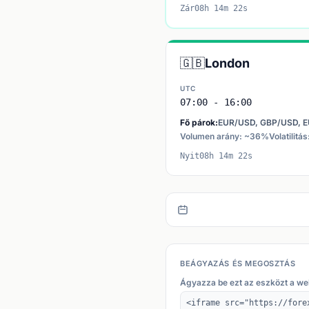
Zár08h 14m 22s
🇬🇧
London
UTC
07:00 - 16:00
Fő párok:
EUR/USD, GBP/USD, 
Volumen arány: ~36%
Volatilitá
Nyit08h 14m 22s
BEÁGYAZÁS ÉS MEGOSZTÁS
Ágyazza be ezt az eszközt a we