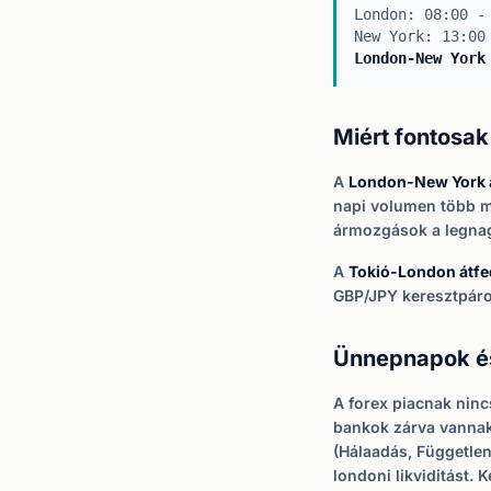
London: 08:00 -
New York: 13:00
London-New York
Miért fontosa
A
London-New York 
napi volumen több mi
ármozgások a legna
A
Tokió-London átf
GBP/JPY keresztpár
Ünnepnapok és
A forex piacnak ninc
bankok zárva vannak.
(Hálaadás, Független
londoni likviditást.