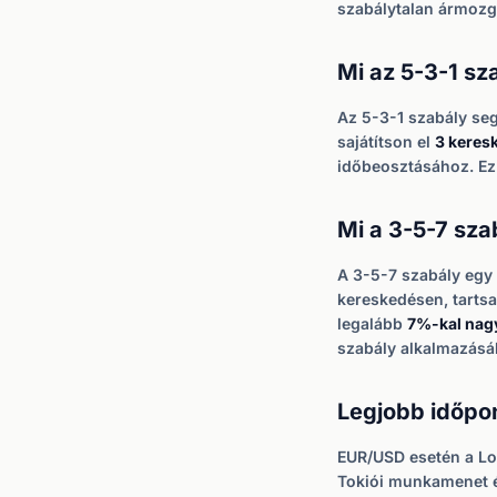
szabálytalan ármozg
Mi az 5-3-1 sz
Az 5-3-1 szabály se
sajátítson el
3 keresk
időbeosztásához. Ez 
Mi a 3-5-7 sza
A 3-5-7 szabály egy
kereskedésen, tartsa 
legalább
7%-kal nag
szabály alkalmazásá
Legjobb időpo
EUR/USD esetén a Lo
Tokiói munkamenet és