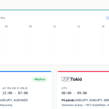
UTC)
🇯🇵
Tokió
Nyitva
AZ ÖN HELYI IDEJE
UTC
22:00 - 07:00
00:00 - 09:00
AUD/JPY, AUD/NZD
Fő párok:
USD/JPY, EUR/JPY, GB
: Alacsony
Volumen arány: ~16%
Volatilitás: