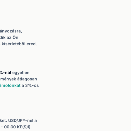
ányozásra,
edik az Ön
 kísérletéből ered.
%-nál
egyetlen
remények átlagosan
zámolónkat
a 3%-os
ket. USD/JPY-nél a
- 00:00 KE(S)I),