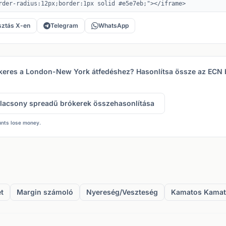
ztás X-en
Telegram
WhatsApp
 keres a London-New York átfedéshez? Hasonlítsa össze az ECN
lacsony spreadű brókerek összehasonlítása
unts lose money.
t
Margin számoló
Nyereség/Veszteség
Kamatos Kamat