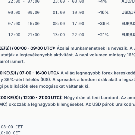
~4%
AUD/U
22:00 - 07:00
23:00 - 08:00
~16%
USD/J
00:00 - 09:00
01:00 - 10:00
~36%
EUR/U
07:00 - 16:00
08:00 - 17:00
~21%
EUR/U
12:00 - 21:00
13:00 - 22:00
KE(S)I / 00:00 - 09:00 UTC):
Ázsiai munkamenetnek is nevezik. A 
tatják a legtevékenyebb aktivitást. A napi volumen mintegy 16%-á
iról ismert.
 KE(S)I / 07:00 - 16:00 UTC):
A világ legnagyobb forex kereskedés
 36%-áért felelős (BIS). A spreadek a londoni órák alatt a legs
i publikációk éles mozgásokat váltanak ki.
00 KE(S)I / 12:00 - 21:00 UTC):
Négy órán át fedi Londont. Az ame
OMC) okozzák a legnagyobb kilengéseket. Az USD párok uralkodn
 08:00 CET
10:00 CET