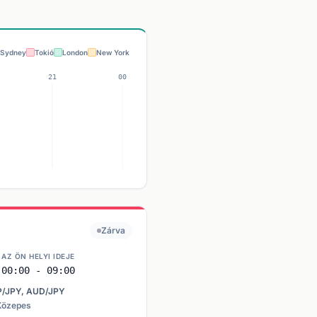
Sydney
Tokió
London
New York
Zárva
AZ ÖN HELYI IDEJE
00:00 - 09:00
P/JPY, AUD/JPY
 Közepes