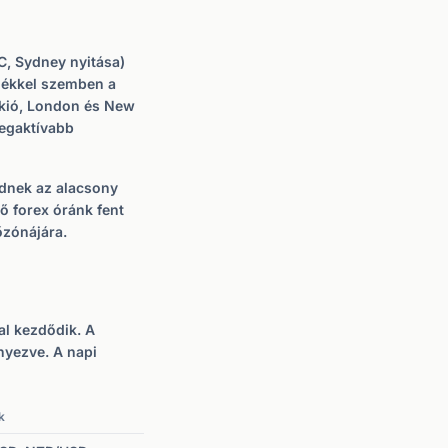
C, Sydney nyitása)
sdékkel szemben a
okió, London és New
legaktívabb
dnek az alacsony
ő forex óránk fent
őzónájára.
al kezdődik. A
nyezve. A napi
k