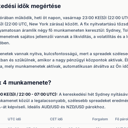
kedési idők megértése
 órában működik, heti öt napon, vasárnap 23:00 KE(S)I (22:00 UT
)I (22:00 UTC, New York zárása) között. A fix nyitvatartású tőz
lyamatosan áramlik négy fő munkameneten keresztül: Sydney, T
netnek sajátos jellemzői vannak a likviditás, a volatilitás és a 
ében.
netek vannak nyitva, kulcsfontosságú, mert a spreadek szélese
kban és szűkülnek, amikor a nagy pénzügyi központok aktívak. Él
, mely munkamenetek aktívak, automatikusan átváltva az Ön id
ex 4 munkamenete?
0 KE(S)I / 22:00 - 07:00 UTC):
A kereskedési hét Sydney nyitásáv
unkamenet közül a legalacsonyabb, szélesebb spreadeket eredmé
át képviseli. Ideális AUD/USD és NZD/USD párokhoz.
UTC idő
CET idő
Forgalom
Fő páro