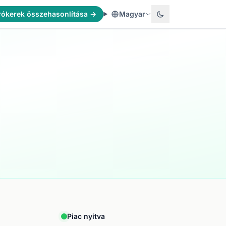
rókerek összehasonlítása →
Magyar
Piac nyitva