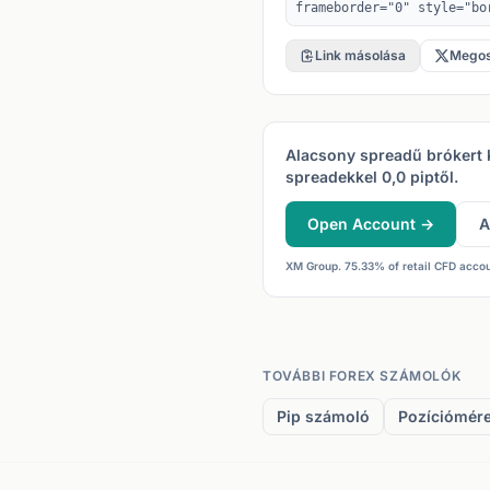
Link másolása
Megos
Alacsony spreadű brókert
spreadekkel 0,0 piptől.
Open Account →
A
XM Group. 75.33% of retail CFD acco
TOVÁBBI FOREX SZÁMOLÓK
Pip számoló
Pozíciómére