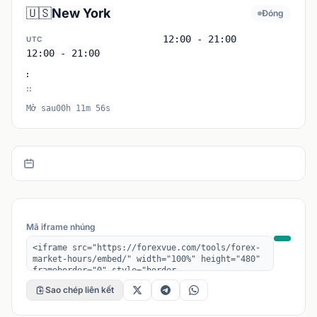
🇺🇸
New York
Đóng
12:00 - 21:00
UTC
12:00 - 21:00
:
:
:
Mở sau00h 11m 56s
Mã iframe nhúng
Sao chép liên kết