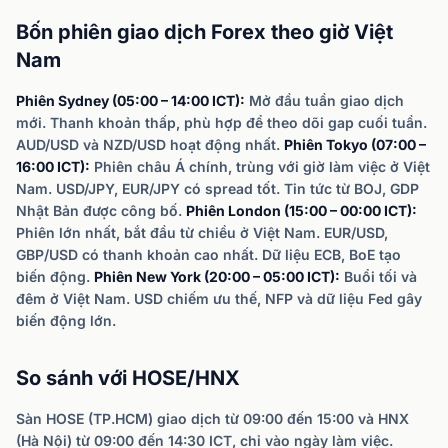
Bốn phiên giao dịch Forex theo giờ Việt
Nam
Phiên Sydney (05:00 – 14:00 ICT):
Mở đầu tuần giao dịch
mới. Thanh khoản thấp, phù hợp để theo dõi gap cuối tuần.
AUD/USD và NZD/USD hoạt động nhất.
Phiên Tokyo (07:00 –
16:00 ICT):
Phiên châu Á chính, trùng với giờ làm việc ở Việt
Nam. USD/JPY, EUR/JPY có spread tốt. Tin tức từ BOJ, GDP
Nhật Bản được công bố.
Phiên London (15:00 – 00:00 ICT):
Phiên lớn nhất, bắt đầu từ chiều ở Việt Nam. EUR/USD,
GBP/USD có thanh khoản cao nhất. Dữ liệu ECB, BoE tạo
biến động.
Phiên New York (20:00 – 05:00 ICT):
Buổi tối và
đêm ở Việt Nam. USD chiếm ưu thế, NFP và dữ liệu Fed gây
biến động lớn.
So sánh với HOSE/HNX
Sàn HOSE (TP.HCM) giao dịch từ 09:00 đến 15:00 và HNX
(Hà Nội) từ 09:00 đến 14:30 ICT, chỉ vào ngày làm việc.