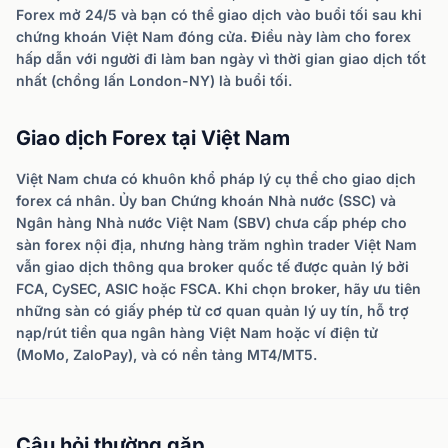
Forex mở 24/5 và bạn có thể giao dịch vào buổi tối sau khi
chứng khoán Việt Nam đóng cửa. Điều này làm cho forex
hấp dẫn với người đi làm ban ngày vì thời gian giao dịch tốt
nhất (chồng lấn London-NY) là buổi tối.
Giao dịch Forex tại Việt Nam
Việt Nam chưa có khuôn khổ pháp lý cụ thể cho giao dịch
forex cá nhân. Ủy ban Chứng khoán Nhà nước (SSC) và
Ngân hàng Nhà nước Việt Nam (SBV) chưa cấp phép cho
sàn forex nội địa, nhưng hàng trăm nghìn trader Việt Nam
vẫn giao dịch thông qua broker quốc tế được quản lý bởi
FCA, CySEC, ASIC hoặc FSCA. Khi chọn broker, hãy ưu tiên
những sàn có giấy phép từ cơ quan quản lý uy tín, hỗ trợ
nạp/rút tiền qua ngân hàng Việt Nam hoặc ví điện tử
(MoMo, ZaloPay), và có nền tảng MT4/MT5.
Câu hỏi thường gặp