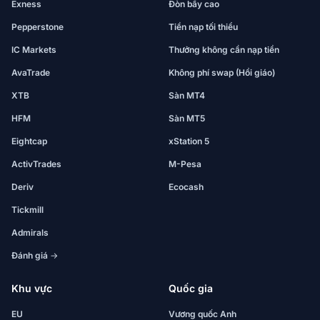
Exness
Đòn bẩy cao
Pepperstone
Tiền nạp tối thiểu
IC Markets
Thưởng không cần nạp tiền
AvaTrade
Không phí swap (Hồi giáo)
XTB
Sàn MT4
HFM
Sàn MT5
Eightcap
xStation 5
ActivTrades
M-Pesa
Deriv
Ecocash
Tickmill
Admirals
Đánh giá →
Khu vực
Quốc gia
EU
Vương quốc Anh