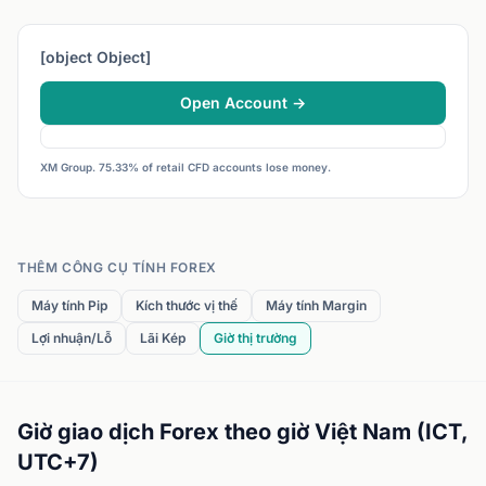
[object Object]
Open Account →
XM Group. 75.33% of retail CFD accounts lose money.
THÊM CÔNG CỤ TÍNH FOREX
Máy tính Pip
Kích thước vị thế
Máy tính Margin
Lợi nhuận/Lỗ
Lãi Kép
Giờ thị trường
Giờ giao dịch Forex theo giờ Việt Nam (ICT,
UTC+7)