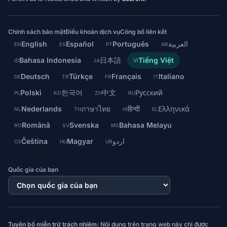
Chính sách bảo mật
Điều khoản dịch vụ
Công bố liên kết
English
Español
Português
العربية
EN
ES
PT
AR
Bahasa Indonesia
日本語
Tiếng Việt
ID
JA
VI
Deutsch
Türkçe
Français
Italiano
DE
TR
FR
IT
Polski
한국어
中文
Русский
PL
KO
ZH
RU
Nederlands
ภาษาไทย
हिन्दी
Ελληνικά
NL
TH
HI
EL
Română
Svenska
Bahasa Melayu
RO
SV
MS
Čeština
Magyar
اردو
CS
HU
UR
Quốc gia của bạn
Tuyên bố miễn trừ trách nhiệm:
Nội dung trên trang web này chỉ được