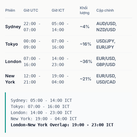
Khối
Phiên
Giờ UTC
Giờ ICT
Cặp chính
lượng
AUD/USD,
22:00 -
05:00 -
Sydney
~4%
NZD/USD
07:00
14:00
USD/JPY,
00:00 -
07:00 -
Tokyo
~16%
EUR/JPY
09:00
16:00
EUR/USD,
07:00 -
14:00 -
London
~36%
GBP/USD
16:00
23:00
New
EUR/USD,
12:00 -
19:00 -
~21%
York
USD/CAD
21:00
04:00
Sydney: 05:00 - 14:00 ICT
Tokyo: 07:00 - 16:00 ICT
London: 14:00 - 23:00 ICT
New York: 19:00 - 04:00 ICT
London-New York Overlap: 19:00 - 23:00 ICT