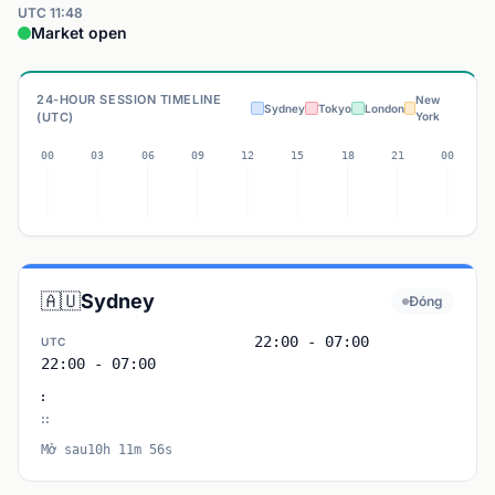
UTC 11:48
Market open
24-HOUR SESSION TIMELINE
New
Sydney
Tokyo
London
(UTC)
York
🇦🇺
Sydney
Đóng
22:00 - 07:00
UTC
22:00 - 07:00
:
:
:
Mở sau10h 11m 56s