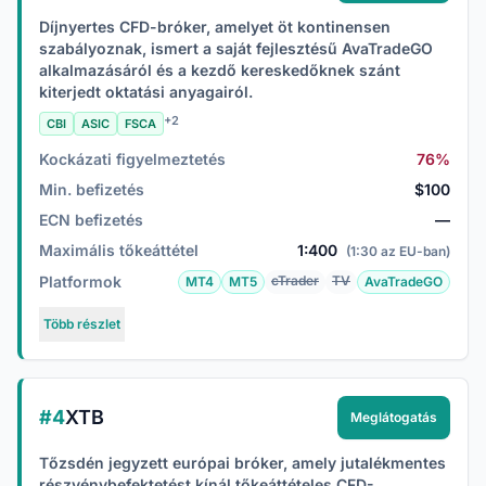
Díjnyertes CFD-bróker, amelyet öt kontinensen
szabályoznak, ismert a saját fejlesztésű AvaTradeGO
alkalmazásáról és a kezdő kereskedőknek szánt
kiterjedt oktatási anyagairól.
+2
CBI
ASIC
FSCA
Kockázati figyelmeztetés
76%
Min. befizetés
$100
ECN befizetés
—
Maximális tőkeáttétel
1:400
(1:30 az EU-ban)
Platformok
cTrader
TV
MT4
MT5
AvaTradeGO
Több részlet
#4
XTB
Meglátogatás
Tőzsdén jegyzett európai bróker, amely jutalékmentes
részvénybefektetést kínál tőkeáttételes CFD-