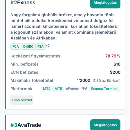
#2
Exness
Meglátogatás
Nagy forgalmú globális bróker, amely havonta több
mint 4 billió dollár kereskedési volument dolgoz fel,
ismert azonnali kifizetéseiről, korlátlan tőkeáttételéről
a jogosult számlákon, valamint domináns jelenlétéről
Ázsiában és Afrikában.
+2
FCA
CySEC
FSA
Kockázati figyelmeztetés
78.79%
Min. befizetés
$10
ECN befizetés
$200
Maximális tőkeáttétel
1:2000
(1:30 az EU-ban)
Platformok
cTrader
TV
MT4
MT5
Exness Terminal
Több részlet
#3
AvaTrade
Meglátogatás