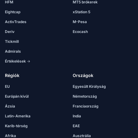
HFM
MT5 brókerek
Eightcap
xStation 5
ActivTrades
M-Pesa
Deriv
Ecocash
Tickmill
Admirals
Értékelések →
Régiók
Országok
EU
Egyesült Királyság
Európán kívül
Németország
Ázsia
Franciaország
Latin-Amerika
India
Karib-térség
EAE
Afrika
Ausztrália