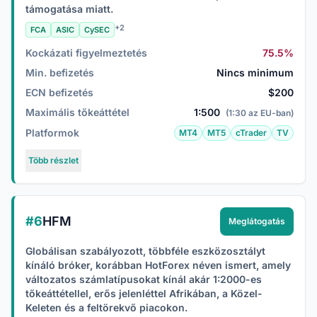
támogatása miatt.
+2
FCA
ASIC
CySEC
Kockázati figyelmeztetés
75.5%
Min. befizetés
Nincs minimum
ECN befizetés
$200
Maximális tőkeáttétel
1:500
(1:30 az EU-ban)
Platformok
MT4
MT5
cTrader
TV
Több részlet
#6
HFM
Meglátogatás
Globálisan szabályozott, többféle eszközosztályt
kínáló bróker, korábban HotForex néven ismert, amely
változatos számlatípusokat kínál akár 1:2000-es
tőkeáttétellel, erős jelenléttel Afrikában, a Közel-
Keleten és a feltörekvő piacokon.