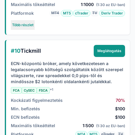
Maximális tőkeáttétel
1:1000
(1:30 az EU-ban)
Platformok
MT4
TV
MT5
cTrader
Deriv Trader
Több részlet
#10
Tickmill
Meglátogatás
ECN-központú bróker, amely következetesen a
legalacsonyabb költségű szolgáltatók között szerepel
világszerte, raw spreadekkel 0,0 pips-től és
mindössze $2 lotonkénti oldalankénti jutalékkal.
+1
FCA
CySEC
FSCA
Kockázati figyelmeztetés
70%
Min. befizetés
$100
ECN befizetés
$100
Maximális tőkeáttétel
1:500
(1:30 az EU-ban)
Platformok
cTrader
TV
MT4
MT5