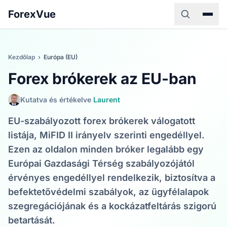
ForexVue
Kezdőlap
›
Európa (EU)
Forex brókerek az EU-ban
Kutatva és értékelve
Laurent
EU-szabályozott forex brókerek válogatott
listája, MiFID II irányelv szerinti engedéllyel.
Ezen az oldalon minden bróker legalább egy
Európai Gazdasági Térség szabályozójától
érvényes engedéllyel rendelkezik, biztosítva a
befektetővédelmi szabályok, az ügyfélalapok
szegregációjának és a kockázatfeltárás szigorú
betartását.