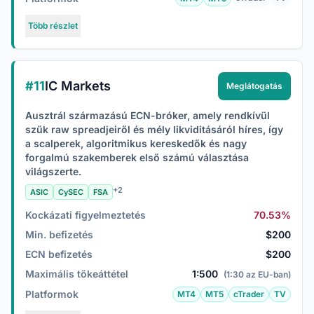
Több részlet
#11
IC Markets
Meglátogatás
Ausztrál származású ECN-bróker, amely rendkívül
szűk raw spreadjeiről és mély likviditásáról híres, így
a scalperek, algoritmikus kereskedők és nagy
forgalmú szakemberek első számú választása
világszerte.
+2
ASIC
CySEC
FSA
Kockázati figyelmeztetés
70.53%
Min. befizetés
$200
ECN befizetés
$200
Maximális tőkeáttétel
1:500
(1:30 az EU-ban)
Platformok
MT4
MT5
cTrader
TV