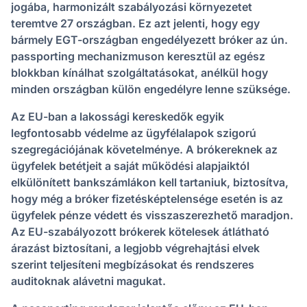
jogába, harmonizált szabályozási környezetet
teremtve 27 országban. Ez azt jelenti, hogy egy
bármely EGT-országban engedélyezett bróker az ún.
passporting mechanizmuson keresztül az egész
blokkban kínálhat szolgáltatásokat, anélkül hogy
minden országban külön engedélyre lenne szüksége.
Az EU-ban a lakossági kereskedők egyik
legfontosabb védelme az ügyfélalapok szigorú
szegregációjának követelménye. A brókereknek az
ügyfelek betétjeit a saját működési alapjaiktól
elkülönített bankszámlákon kell tartaniuk, biztosítva,
hogy még a bróker fizetésképtelensége esetén is az
ügyfelek pénze védett és visszaszerezhető maradjon.
Az EU-szabályozott brókerek kötelesek átlátható
árazást biztosítani, a legjobb végrehajtási elvek
szerint teljesíteni megbízásokat és rendszeres
auditoknak alávetni magukat.