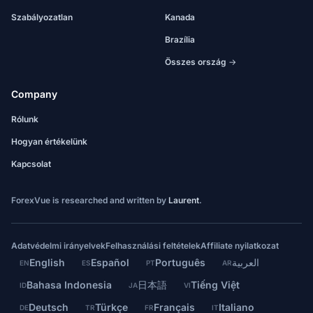
Szabályozatlan
Kanada
Brazília
Összes ország →
Company
Rólunk
Hogyan értékelünk
Kapcsolat
ForexVue is researched and written by
Laurent
.
Adatvédelmi irányelvek
Felhasználási feltételek
Affiliate nyilatkozat
English
Español
Português
العربية
EN
ES
PT
AR
Bahasa Indonesia
日本語
Tiếng Việt
ID
JA
VI
Deutsch
Türkçe
Français
Italiano
DE
TR
FR
IT