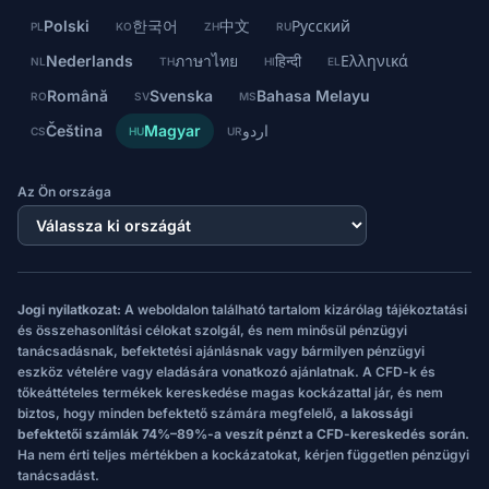
Polski
한국어
中文
Русский
PL
KO
ZH
RU
Nederlands
ภาษาไทย
हिन्दी
Ελληνικά
NL
TH
HI
EL
Română
Svenska
Bahasa Melayu
RO
SV
MS
Čeština
Magyar
اردو
CS
HU
UR
Az Ön országa
Jogi nyilatkozat:
A weboldalon található tartalom kizárólag tájékoztatási
és összehasonlítási célokat szolgál, és nem minősül pénzügyi
tanácsadásnak, befektetési ajánlásnak vagy bármilyen pénzügyi
eszköz vételére vagy eladására vonatkozó ajánlatnak. A CFD-k és
tőkeáttételes termékek kereskedése magas kockázattal jár, és nem
biztos, hogy minden befektető számára megfelelő,
a lakossági
befektetői számlák 74%–89%-a veszít pénzt a CFD-kereskedés során.
Ha nem érti teljes mértékben a kockázatokat, kérjen független pénzügyi
tanácsadást.