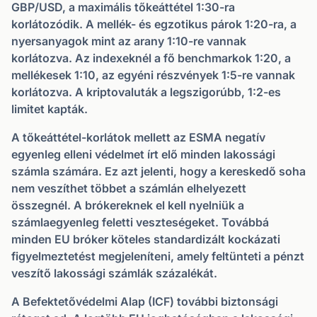
GBP/USD, a maximális tőkeáttétel 1:30-ra
korlátozódik. A mellék- és egzotikus párok 1:20-ra, a
nyersanyagok mint az arany 1:10-re vannak
korlátozva. Az indexeknél a fő benchmarkok 1:20, a
mellékesek 1:10, az egyéni részvények 1:5-re vannak
korlátozva. A kriptovaluták a legszigorúbb, 1:2-es
limitet kapták.
A tőkeáttétel-korlátok mellett az ESMA negatív
egyenleg elleni védelmet írt elő minden lakossági
számla számára. Ez azt jelenti, hogy a kereskedő soha
nem veszíthet többet a számlán elhelyezett
összegnél. A brókereknek el kell nyelniük a
számlaegyenleg feletti veszteségeket. Továbbá
minden EU bróker köteles standardizált kockázati
figyelmeztetést megjeleníteni, amely feltünteti a pénzt
veszítő lakossági számlák százalékát.
A Befektetővédelmi Alap (ICF) további biztonsági