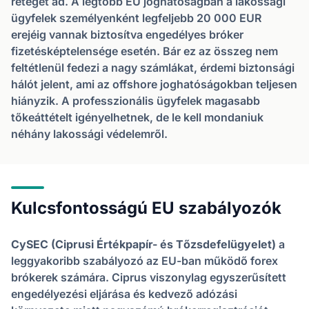
réteget ad. A legtöbb EU joghatóságban a lakossági
ügyfelek személyenként legfeljebb 20 000 EUR
erejéig vannak biztosítva engedélyes bróker
fizetésképtelensége esetén. Bár ez az összeg nem
feltétlenül fedezi a nagy számlákat, érdemi biztonsági
hálót jelent, ami az offshore joghatóságokban teljesen
hiányzik. A professzionális ügyfelek magasabb
tőkeáttételt igényelhetnek, de le kell mondaniuk
néhány lakossági védelemről.
Kulcsfontosságú EU szabályozók
CySEC (Ciprusi Értékpapír- és Tőzsdefelügyelet)
a
leggyakoribb szabályozó az EU-ban működő forex
brókerek számára. Ciprus viszonylag egyszerűsített
engedélyezési eljárása és kedvező adózási