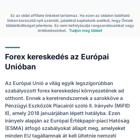
Ez az oldal affiliate linkeket tartalmaz. Ha ezen az oldalon található
linken keresztül nyit számlát, jutalékot kaphatunk anélkül, hogy Önnek
többletköltséget jelentene. Ez nem befolyásolja rangsorolásainkat vagy
értékeléseinket.
Tudjon meg többet
Forex kereskedés az Európai
Unióban
Az Európai Unió a világ egyik legszigorúbban
szabályozott forex kereskedési környezetének ad
otthont. Ennek a keretrendszernek a sarokköve a
Pénzügyi Eszközök Piacairól szóló II. Irányelv (MiFID
II), amely 2018 januárjában lépett hatályba. Ezen
irányelv alapján az Európai Értékpapír-piaci Hatóság
(ESMA) átfogó szabályokat állapít meg, amelyeket
minden EU tagállamnak át kell ültetnie nemzeti