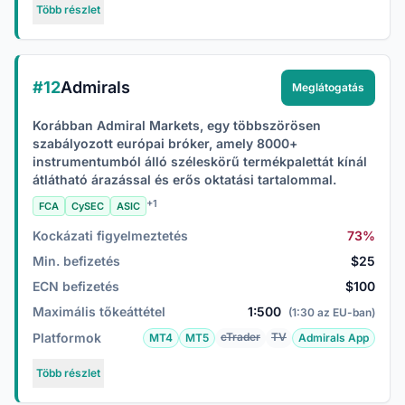
Több részlet
#12
Admirals
Meglátogatás
Korábban Admiral Markets, egy többszörösen
szabályozott európai bróker, amely 8000+
instrumentumból álló széleskörű termékpalettát kínál
átlátható árazással és erős oktatási tartalommal.
+1
FCA
CySEC
ASIC
Kockázati figyelmeztetés
73%
Min. befizetés
$25
ECN befizetés
$100
Maximális tőkeáttétel
1:500
(1:30 az EU-ban)
Platformok
cTrader
TV
MT4
MT5
Admirals App
Több részlet