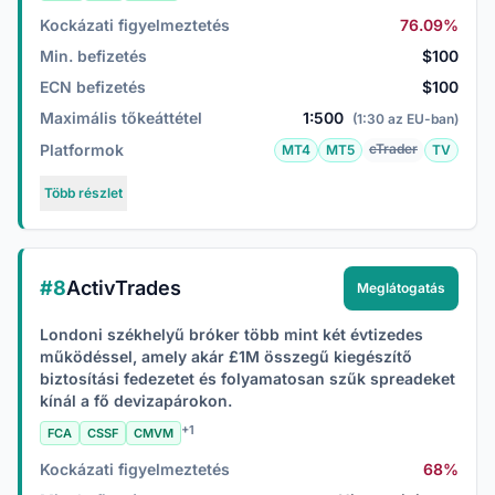
Kockázati figyelmeztetés
76.09%
Min. befizetés
$100
ECN befizetés
$100
Maximális tőkeáttétel
1:500
(1:30 az EU-ban)
Platformok
cTrader
MT4
MT5
TV
Több részlet
#8
ActivTrades
Meglátogatás
Londoni székhelyű bróker több mint két évtizedes
működéssel, amely akár £1M összegű kiegészítő
biztosítási fedezetet és folyamatosan szűk spreadeket
kínál a fő devizapárokon.
+1
FCA
CSSF
CMVM
Kockázati figyelmeztetés
68%