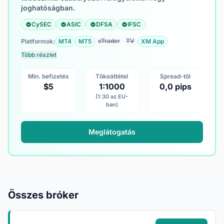
joghatóságban.
CySEC
ASIC
DFSA
IFSC
cTrader
TV
Platformok:
MT4
MT5
XM App
Több részlet
Min. befizetés
Tőkeáttétel
Spread-től
$5
1:1000
0,0 pips
(1:30 az EU-
ban)
Meglátogatás
Összes bróker