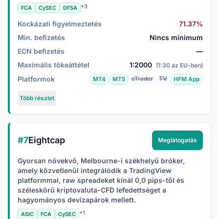
+3
FCA
CySEC
DFSA
Kockázati figyelmeztetés
71.37%
Min. befizetés
Nincs minimum
ECN befizetés
—
Maximális tőkeáttétel
1:2000
(1:30 az EU-ban)
Platformok
cTrader
TV
MT4
MT5
HFM App
Több részlet
#7
Eightcap
Meglátogatás
Gyorsan növekvő, Melbourne-i székhelyű bróker,
amely közvetlenül integrálódik a TradingView
platformmal, raw spreadeket kínál 0,0 pips-től és
széleskörű kriptovaluta-CFD lefedettséget a
hagyományos devizapárok mellett.
+1
ASIC
FCA
CySEC