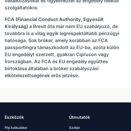
vállalkozásokat és figyelmeztet az engedély nélküli
szolgáltatókra.
FCA (Financial Conduct Authority, Egyesült
Királyság)
a Brexit óta már nem EU szabályozó, de
továbbra is a világ egyik legrespektáltabb pénzügyi
hatósága. Sok bróker, amely korábban az FCA
passportingra támaszkodott az EU-ba, azóta külön
EU engedélyt szerzett, gyakran Cipruson vagy
Írországban. Az FCA és EU engedély együttes
birtoklása általában a bróker szabályozási
elkötelezettségének erős jelzése.
Eszközök
Útmutatók
Pip kalkulátor
Szótár