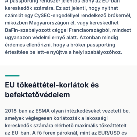
A passporting rendszer jelentős előny az EU-ban
kereskedők számára. Ez azt jelenti, hogy nyithat
számlát egy CySEC-engedéllyel rendelkező brókernél,
miközben Magyarországon él, vagy kereskedhet
BaFin-szabályozott céggel Franciaországból, mindezt
ugyanazon védelmi ernyő alatt. Azonban mindig
érdemes ellenőrizni, hogy a bróker passporting
értesítése be lett-e nyújtva a helyi szabályozóhoz.
EU tőkeáttétel-korlátok és
befektetővédelem
2018-ban az ESMA olyan intézkedéseket vezetett be,
amelyek véglegesen korlátozták a lakossági
kereskedők számára elérhető maximális tőkeáttételt
az EU-ban. A fő forex pároknál, mint az EUR/USD és