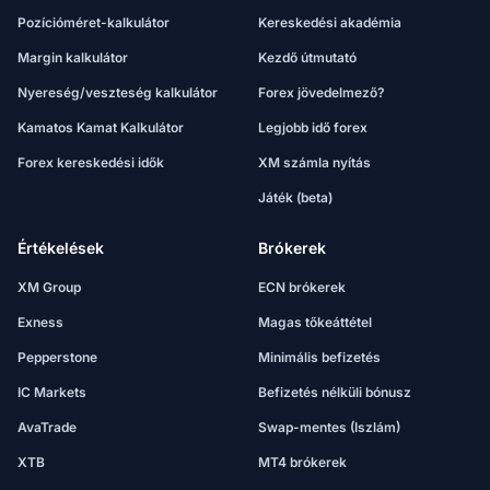
Pozícióméret-kalkulátor
Kereskedési akadémia
Margin kalkulátor
Kezdő útmutató
Nyereség/veszteség kalkulátor
Forex jövedelmező?
Kamatos Kamat Kalkulátor
Legjobb idő forex
Forex kereskedési idők
XM számla nyítás
Játék (beta)
Értékelések
Brókerek
XM Group
ECN brókerek
Exness
Magas tőkeáttétel
Pepperstone
Minimális befizetés
IC Markets
Befizetés nélküli bónusz
AvaTrade
Swap-mentes (Iszlám)
XTB
MT4 brókerek