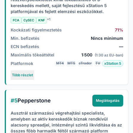
kereskedés mellett, saját fejlesztésű xStation 5
platformjával és fejlett elemzési eszközökkel.
+1
FCA
CySEC
KNF
Kockázati figyelmeztetés
71%
Min. befizetés
Nincs minimum
ECN befizetés
—
Maximális tőkeáttétel
1:500
(1:30 az EU-ban)
Platformok
MT4
MT5
cTrader
TV
xStation 5
Több részlet
#5
Pepperstone
Meglátogatás
Ausztrál származású végrehajtási specialista,
amelyben az aktív kereskedők bíznak rendkívül
alacsony spreadjei, intézményi szintű likviditása és az
összes főbb harmadik féltől származó platform