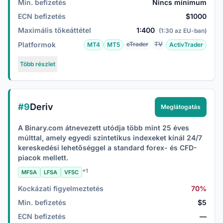
Min. befizetés
Nincs minimum
ECN befizetés
$1000
Maximális tőkeáttétel
1:400
(1:30 az EU-ban)
Platformok
cTrader
TV
MT4
MT5
ActivTrader
Több részlet
#9
Deriv
Meglátogatás
A Binary.com átnevezett utódja több mint 25 éves
múlttal, amely egyedi szintetikus indexeket kínál 24/7
kereskedési lehetőséggel a standard forex- és CFD-
piacok mellett.
+1
MFSA
LFSA
VFSC
Kockázati figyelmeztetés
70%
Min. befizetés
$5
ECN befizetés
—