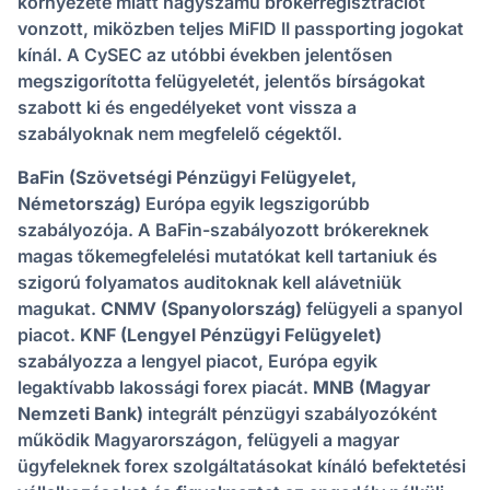
környezete miatt nagyszámú brókerregisztrációt
vonzott, miközben teljes MiFID II passporting jogokat
kínál. A CySEC az utóbbi években jelentősen
megszigorította felügyeletét, jelentős bírságokat
szabott ki és engedélyeket vont vissza a
szabályoknak nem megfelelő cégektől.
BaFin (Szövetségi Pénzügyi Felügyelet,
Németország)
Európa egyik legszigorúbb
szabályozója. A BaFin-szabályozott brókereknek
magas tőkemegfelelési mutatókat kell tartaniuk és
szigorú folyamatos auditoknak kell alávetniük
magukat.
CNMV (Spanyolország)
felügyeli a spanyol
piacot.
KNF (Lengyel Pénzügyi Felügyelet)
szabályozza a lengyel piacot, Európa egyik
legaktívabb lakossági forex piacát.
MNB (Magyar
Nemzeti Bank)
integrált pénzügyi szabályozóként
működik Magyarországon, felügyeli a magyar
ügyfeleknek forex szolgáltatásokat kínáló befektetési