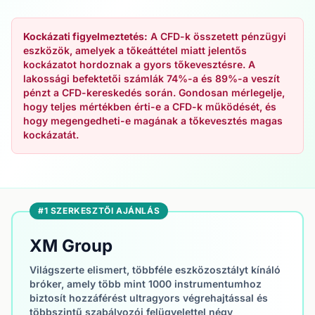
Kockázati figyelmeztetés:
A CFD-k összetett pénzügyi
eszközök, amelyek a tőkeáttétel miatt jelentős
kockázatot hordoznak a gyors tőkevesztésre. A
lakossági befektetői számlák 74%-a és 89%-a veszít
pénzt a CFD-kereskedés során. Gondosan mérlegelje,
hogy teljes mértékben érti-e a CFD-k működését, és
hogy megengedheti-e magának a tőkevesztés magas
kockázatát.
#1 SZERKESZTŐI AJÁNLÁS
XM Group
Világszerte elismert, többféle eszközosztályt kínáló
bróker, amely több mint 1000 instrumentumhoz
biztosít hozzáférést ultragyors végrehajtással és
többszintű szabályozói felügyelettel négy