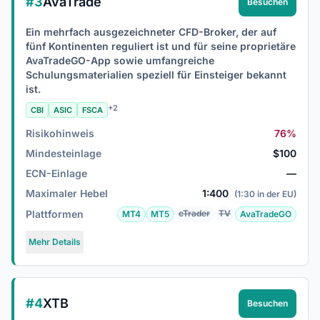
#3
AvaTrade
Besuchen
Ein mehrfach ausgezeichneter CFD-Broker, der auf
fünf Kontinenten reguliert ist und für seine proprietäre
AvaTradeGO-App sowie umfangreiche
Schulungsmaterialien speziell für Einsteiger bekannt
ist.
+2
CBI
ASIC
FSCA
Risikohinweis
76%
Mindesteinlage
$100
ECN-Einlage
—
Maximaler Hebel
1:400
(1:30 in der EU)
Plattformen
cTrader
TV
MT4
MT5
AvaTradeGO
Mehr Details
#4
XTB
Besuchen