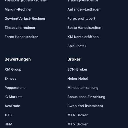
Positionsgrößen-Rechner
Trading-Akademie
Margin-Rechner
Anfänger-Leitfaden
Gewinn/Verlust-Rechner
Forex profitabel?
Zinseszinsrechner
Beste Handelszeiten
Forex Handelszeiten
XM Konto eröffnen
Spiel (beta)
Bewertungen
Broker
XM Group
ECN-Broker
Exness
Hoher Hebel
Pepperstone
Mindesteinzahlung
IC Markets
Bonus ohne Einzahlung
AvaTrade
Swap-frei (Islamisch)
XTB
MT4-Broker
HFM
MT5-Broker