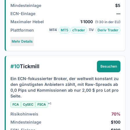
Mindesteinlage
$5
ECN-Einlage
—
Maximaler Hebel
1:1000
(1:30 in der EU)
Plattformen
MT4
TV
MT5
cTrader
Deriv Trader
Mehr Details
#10
Tickmill
Besuchen
Ein ECN-fokussierter Broker, der weltweit konstant zu
den günstigsten Anbietern zählt, mit Raw-Spreads ab
0,0 Pips und Kommissionen ab nur 2,00 $ pro Lot pro
Seite.
+1
FCA
CySEC
FSCA
Risikohinweis
70%
Mindesteinlage
$100