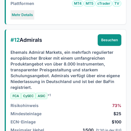
Plattformen
MT4
MT5
cTrader
TV
Mehr Details
#12
Admirals
Besuchen
Ehemals Admiral Markets, ein mehrfach regulierter
europäischer Broker mit einem umfangreichen
Produktangebot von über 8.000 Instrumenten,
transparenter Preisgestaltung und starkem
Schulungsangebot. Admirals verfügt über eine eigene
Niederlassung in Deutschland und ist bei der BaFin
registriert.
+1
FCA
CySEC
ASIC
Risikohinweis
73%
Mindesteinlage
$25
ECN-Einlage
$100
Maximaler Hebel
1:500
(1:30 in der EU)