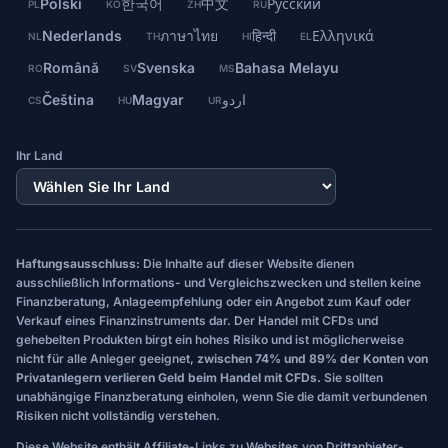
Polski
한국어
中文
Русский
PL
KO
ZH
RU
Nederlands
ภาษาไทย
हिन्दी
Ελληνικά
NL
TH
HI
EL
Română
Svenska
Bahasa Melayu
RO
SV
MS
Čeština
Magyar
اردو
CS
HU
UR
Ihr Land
Haftungsausschluss:
Die Inhalte auf dieser Website dienen
ausschließlich Informations- und Vergleichszwecken und stellen keine
Finanzberatung, Anlageempfehlung oder ein Angebot zum Kauf oder
Verkauf eines Finanzinstruments dar. Der Handel mit CFDs und
gehebelten Produkten birgt ein hohes Risiko und ist möglicherweise
nicht für alle Anleger geeignet,
zwischen 74% und 89% der Konten von
Privatanlegern verlieren Geld beim Handel mit CFDs.
Sie sollten
unabhängige Finanzberatung einholen, wenn Sie die damit verbundenen
Risiken nicht vollständig verstehen.
Diese Website enthält Affiliate-Links zu Websites von Drittanbieter-