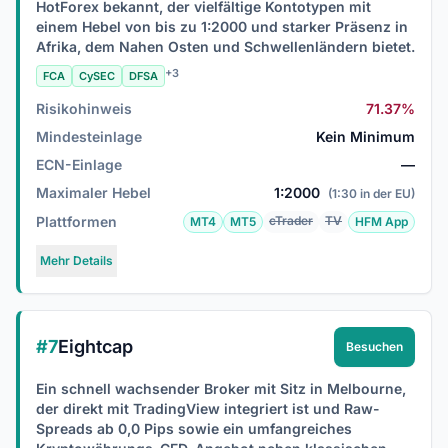
HotForex bekannt, der vielfältige Kontotypen mit
einem Hebel von bis zu 1:2000 und starker Präsenz in
Afrika, dem Nahen Osten und Schwellenländern bietet.
+3
FCA
CySEC
DFSA
Risikohinweis
71.37%
Mindesteinlage
Kein Minimum
ECN-Einlage
—
Maximaler Hebel
1:2000
(1:30 in der EU)
Plattformen
cTrader
TV
MT4
MT5
HFM App
Mehr Details
#7
Eightcap
Besuchen
Ein schnell wachsender Broker mit Sitz in Melbourne,
der direkt mit TradingView integriert ist und Raw-
Spreads ab 0,0 Pips sowie ein umfangreiches