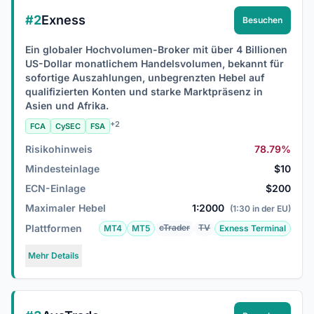
#2
Exness
Besuchen
Ein globaler Hochvolumen-Broker mit über 4 Billionen
US-Dollar monatlichem Handelsvolumen, bekannt für
sofortige Auszahlungen, unbegrenzten Hebel auf
qualifizierten Konten und starke Marktpräsenz in
Asien und Afrika.
+2
FCA
CySEC
FSA
Risikohinweis
78.79%
Mindesteinlage
$10
ECN-Einlage
$200
Maximaler Hebel
1:2000
(1:30 in der EU)
Plattformen
cTrader
TV
MT4
MT5
Exness Terminal
Mehr Details