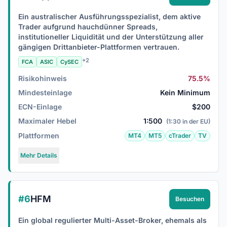
Ein australischer Ausführungsspezialist, dem aktive
Trader aufgrund hauchdünner Spreads,
institutioneller Liquidität und der Unterstützung aller
gängigen Drittanbieter-Plattformen vertrauen.
+2
FCA
ASIC
CySEC
Risikohinweis
75.5%
Mindesteinlage
Kein Minimum
ECN-Einlage
$200
Maximaler Hebel
1:500
(1:30 in der EU)
Plattformen
MT4
MT5
cTrader
TV
Mehr Details
#6
HFM
Besuchen
Ein global regulierter Multi-Asset-Broker, ehemals als