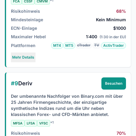
+1
FCA
CSSF
CMVM
Risikohinweis
68%
Mindesteinlage
Kein Minimum
ECN-Einlage
$1000
Maximaler Hebel
1:400
(1:30 in der EU)
Plattformen
cTrader
TV
MT4
MT5
ActivTrader
Mehr Details
#9
Deriv
Besuchen
Der umbenannte Nachfolger von Binary.com mit über
25 Jahren Firmengeschichte, der einzigartige
synthetische Indizes rund um die Uhr neben
klassischen Forex- und CFD-Märkten anbietet.
+1
MFSA
LFSA
VFSC
Risikohinweis
70%