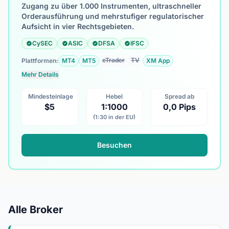
Zugang zu über 1.000 Instrumenten, ultraschneller
Orderausführung und mehrstufiger regulatorischer
Aufsicht in vier Rechtsgebieten.
CySEC
ASIC
DFSA
IFSC
cTrader
TV
Plattformen:
MT4
MT5
XM App
Mehr Details
Mindesteinlage
Hebel
Spread ab
$5
1:1000
0,0 Pips
(1:30 in der EU)
Besuchen
Alle Broker