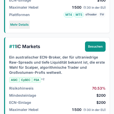
ECN-Einlage
$100
Maximaler Hebel
1:500
(1:30 in der EU)
Plattformen
cTrader
TV
MT4
MT5
Mehr Details
#11
IC Markets
Besuchen
Ein australischer ECN-Broker, der für ultraniedrige
Raw-Spreads und tiefe Liquidität bekannt ist, die erste
Wahl für Scalper, algorithmische Trader und
Großvolumen-Profis weltweit.
+2
ASIC
CySEC
FSA
Risikohinweis
70.53%
Mindesteinlage
$200
ECN-Einlage
$200
Maximaler Hebel
1:500
(1:30 in der EU)