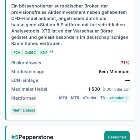
Ein börsennotierter europäischer Broker, der
provisionsfreies Aktieninvestment neben gehebeltem
CFD-Handel anbietet, angetrieben durch die
hauseigene xStation 5 Plattform mit fortschrittlichen
Analysetools. XTB ist an der Warschauer Börse
gelistet und genießt besonders im deutschsprachigen
Raum hohes Vertrauen.
+1
FCA
CySEC
KNF
Risikohinweis
71%
Mindesteinlage
Kein Minimum
ECN-Einlage
—
Maximaler Hebel
1:500
(1:30 in der EU)
Plattformen
MT4
MT5
cTrader
TV
xStation 5
Mehr Details
#5
Pepperstone
Besuchen