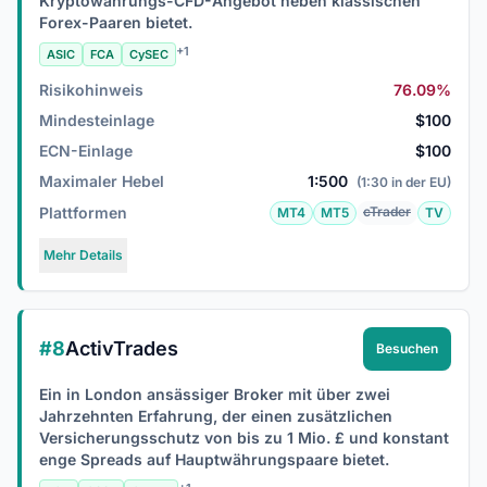
Kryptowährungs-CFD-Angebot neben klassischen
Forex-Paaren bietet.
+1
ASIC
FCA
CySEC
Risikohinweis
76.09%
Mindesteinlage
$100
ECN-Einlage
$100
Maximaler Hebel
1:500
(1:30 in der EU)
Plattformen
cTrader
MT4
MT5
TV
Mehr Details
#8
ActivTrades
Besuchen
Ein in London ansässiger Broker mit über zwei
Jahrzehnten Erfahrung, der einen zusätzlichen
Versicherungsschutz von bis zu 1 Mio. £ und konstant
enge Spreads auf Hauptwährungspaare bietet.