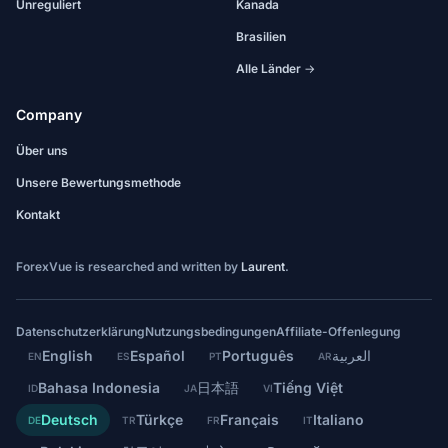
Unreguliert
Kanada
Brasilien
Alle Länder →
Company
Über uns
Unsere Bewertungsmethode
Kontakt
ForexVue is researched and written by
Laurent
.
Datenschutzerklärung
Nutzungsbedingungen
Affiliate-Offenlegung
English
Español
Português
العربية
EN
ES
PT
AR
Bahasa Indonesia
日本語
Tiếng Việt
ID
JA
VI
Deutsch
Türkçe
Français
Italiano
DE
TR
FR
IT