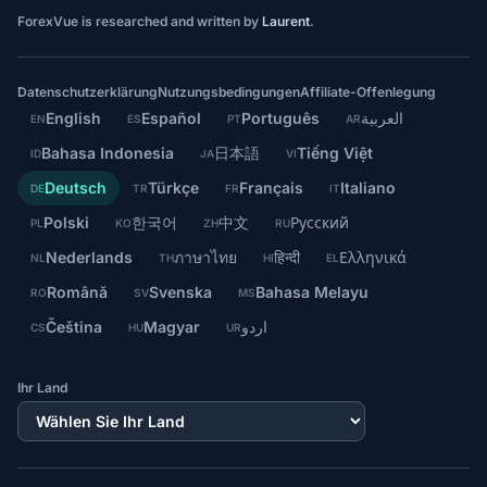
ForexVue is researched and written by
Laurent
.
Datenschutzerklärung
Nutzungsbedingungen
Affiliate-Offenlegung
English
Español
Português
العربية
EN
ES
PT
AR
Bahasa Indonesia
日本語
Tiếng Việt
ID
JA
VI
Deutsch
Türkçe
Français
Italiano
DE
TR
FR
IT
Polski
한국어
中文
Русский
PL
KO
ZH
RU
Nederlands
ภาษาไทย
हिन्दी
Ελληνικά
NL
TH
HI
EL
Română
Svenska
Bahasa Melayu
RO
SV
MS
Čeština
Magyar
اردو
CS
HU
UR
Ihr Land