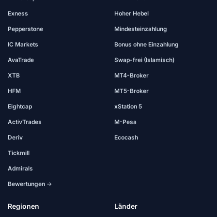
Exness
Hoher Hebel
Pepperstone
Mindesteinzahlung
IC Markets
Bonus ohne Einzahlung
AvaTrade
Swap-frei (Islamisch)
XTB
MT4-Broker
HFM
MT5-Broker
Eightcap
xStation 5
ActivTrades
M-Pesa
Deriv
Ecocash
Tickmill
Admirals
Bewertungen →
Regionen
Länder