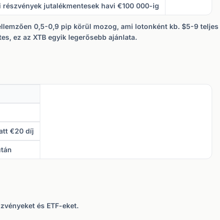
di részvények jutalékmentesek havi €100 000-ig
lemzően 0,5-0,9 pip körül mozog, ami lotonként kb. $5-9 teljes k
es, ez az XTB egyik legerősebb ajánlata.
att €20 díj
után
szvényeket és ETF-eket.