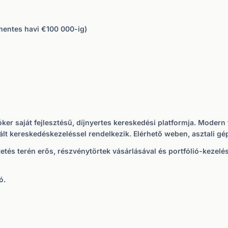
mentes havi €100 000-ig)
óker saját fejlesztésű, díjnyertes kereskedési platformja. Modern f
lt kereskedéskezeléssel rendelkezik. Elérhető weben, asztali gé
tés terén erős, részvénytörtek vásárlásával és portfólió-kezelés
ó.