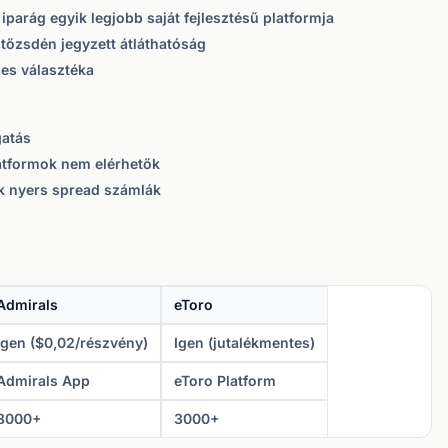
iparág egyik legjobb saját fejlesztésű platformja
tőzsdén jegyzett átláthatóság
es választéka
atás
atformok nem elérhetők
 nyers spread számlák
Admirals
eToro
Igen ($0,02/részvény)
Igen (jutalékmentes)
Admirals App
eToro Platform
8000+
3000+