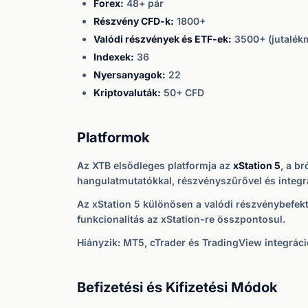
Forex:
48+ pár
Részvény CFD-k:
1800+
Valódi részvények és ETF-ek:
3500+ (jutalék
Indexek:
36
Nyersanyagok:
22
Kriptovaluták:
50+ CFD
Platformok
Az XTB elsődleges platformja az
xStation 5
, a br
hangulatmutatókkal, részvényszűrővel és integrá
Az xStation 5 különösen a valódi részvénybefekte
funkcionalitás az xStation-re összpontosul.
Hiányzik: MT5, cTrader és TradingView integráci
Befizetési és Kifizetési Módok