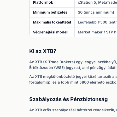
Platformok
xStation 5, MetaTrade
Minimum befizetés
$0 (nincs minimum)
Maximális tőkeáttétel
Legfeljebb 1:500 (ent
Végrehajtási modell
Market maker / STP h
Ki az XTB?
Az XTB (X-Trade Brokers) egy lengyel székhelyű,
Értéktőzsdén (WSE) jegyzett, ami pénzügyi átláth
Az XTB megkülönböztető jegyei közé tartozik a sa
forgalomig), és a több mint 5800 elérhető eszköz.
Szabályozás és Pénzbiztonság
Az XTB erős szabályozási háttérrel rendelkezik, n