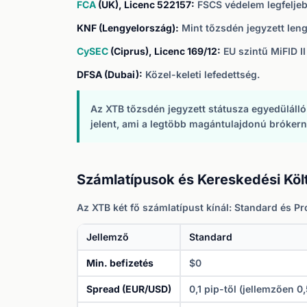
FCA
(UK), Licenc 522157:
FSCS védelem legfeljeb
KNF (Lengyelország):
Mint tőzsdén jegyzett lengy
CySEC
(Ciprus), Licenc 169/12:
EU szintű MiFID I
DFSA (Dubai):
Közel-keleti lefedettség.
Az XTB tőzsdén jegyzett státusza egyedülálló
jelent, ami a legtöbb magántulajdonú brókerné
Számlatípusok és Kereskedési Köl
Az XTB két fő számlatípust kínál: Standard és Pro
Jellemző
Standard
Min. befizetés
$0
Spread (EUR/USD)
0,1 pip-től (jellemzően 0