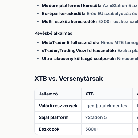
Modern platformot keresők:
Az xStation 5 az 
Európai kereskedők:
Erős EU szabályozás és 
Multi-eszköz kereskedők:
5800+ eszköz szél
Kevésbé alkalmas
MetaTrader 5 felhasználók:
Nincs MT5 támog
cTrader/TradingView felhasználók:
Ezek a pl
Ultra-alacsony költségű scalperek:
Nincsenek
XTB vs. Versenytársak
Jellemző
XTB
Valódi részvények
Igen (jutalékmentes)
Saját platform
xStation 5
Eszközök
5800+