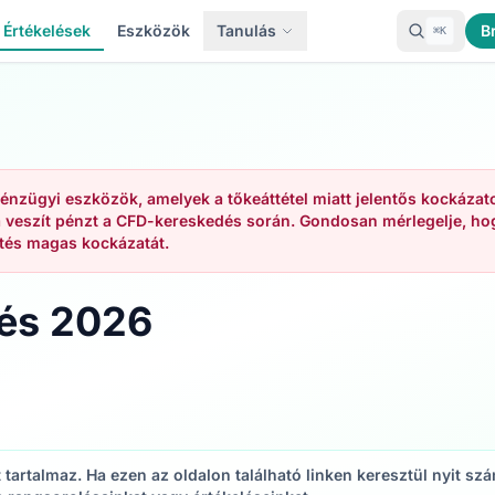
Értékelések
Eszközök
Tanulás
B
⌘K
énzügyi eszközök, amelyek a tőkeáttétel miatt jelentős kockázat
 veszít pénzt a CFD-kereskedés során. Gondosan mérlegelje, hog
tés magas kockázatát.
lés 2026
ket tartalmaz. Ha ezen az oldalon található linken keresztül nyit 