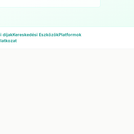
 díjak
Kereskedési Eszközök
Platformok
ilatkozat