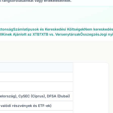
a rangsorolásainkat vagy értékeléseinket.
ztonság
Számlatípusok és Kereskedési Költségek
Nem kereskedési
ll
Kinek Ajánlott az XTB?
XTB vs. Versenytársak
Összegzés
Jogi ny
elország), CySEC (Ciprus), DFSA (Dubai)
 valódi részvények és ETF-ek)