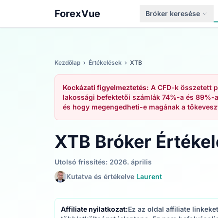
ForexVue
Bróker keresése
Kezdőlap
›
Értékelések
›
XTB
Kockázati figyelmeztetés:
A CFD-k összetett p
lakossági befektetői számlák 74%-a és 89%-a
és hogy megengedheti-e magának a tőkevesz
XTB Bróker Értéke
Utolsó frissítés: 2026. április
Kutatva és értékelve
Laurent
Affiliate nyilatkozat:
Ez az oldal affiliate linke