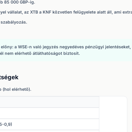
b 85 000 GBP-ig.
el vállalat, az XTB a KNF közvetlen felügyelete alatt áll, ami extra
I szabályozás.
 előny: a WSE-n való jegyzés negyedéves pénzügyi jelentéseket, 
l nem elérhető átláthatóságot biztosít.
tségek
 (hol elérhető).
,5-0,9)