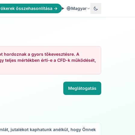
rókerek összehasonlítása →
Magyar
ot hordoznak a gyors tőkevesztésre. A
y teljes mértékben érti-e a CFD-k működését,
Meglátogatás
számlát, jutalékot kaphatunk anélkül, hogy Önnek