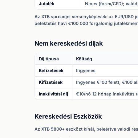
Jutalék
Nincs (forex/CFD); való
Az XTB spreadjei versenyképesek: az EUR/USD jel
befektetés havi €100 000 forgalomig jutalékment
Nem kereskedési díjak
Díj típusa
Költség
Befizetések
Ingyenes
Kifizetések
Ingyenes €100 felett; €100 al
Inaktivitási díj
€10/hó 12 hónap inaktivitás 
Kereskedési Eszközök
Az XTB 5800+ eszközt kínál, beleértve valódi ré