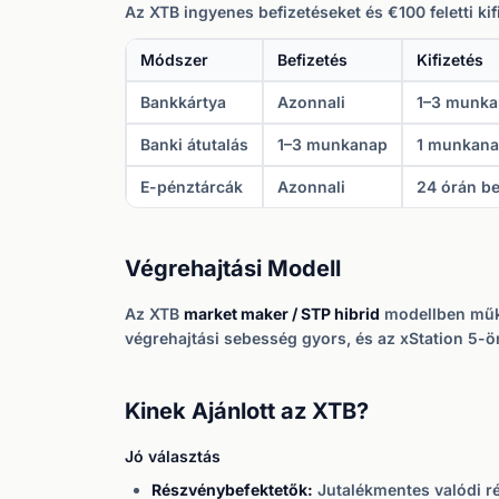
Az XTB ingyenes befizetéseket és €100 feletti kif
Módszer
Befizetés
Kifizetés
Bankkártya
Azonnali
1–3 munk
Banki átutalás
1–3 munkanap
1 munkan
E-pénztárcák
Azonnali
24 órán be
Végrehajtási Modell
Az XTB
market maker / STP hibrid
modellben működ
végrehajtási sebesség gyors, és az xStation 5-ön
Kinek Ajánlott az XTB?
Jó választás
Részvénybefektetők:
Jutalékmentes valódi r