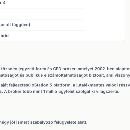
r 4
itástól függően)
ibrid
 tőzsdén jegyzett forex és CFD bróker, amelyet 2002-ben alapítot
atóságot és publikus elszámoltathatóságot biztosít, ami viszonyl
ját fejlesztésű xStation 5 platform, a jutalékmentes valódi rész
 A bróker több mint 1 millió ügyfelet szolgál ki világszerte.
égy jól ismert szabályozó felügyelete alatt.