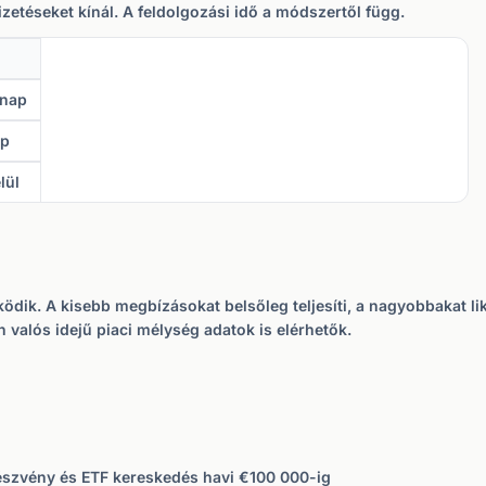
izetéseket kínál. A feldolgozási idő a módszertől függ.
anap
ap
lül
ik. A kisebb megbízásokat belsőleg teljesíti, a nagyobbakat lik
 valós idejű piaci mélység adatok is elérhetők.
észvény és ETF kereskedés havi €100 000-ig