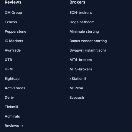
Reviews
Brokers
XM Group
ECN-brokers
Exness
Hoge hefboom
Pepperstone
Minimale storting
IC Markets
Bonus zonder storting
AvaTrade
Swapvrij (islamitisch)
XTB
MT4-brokers
HFM
MT5-brokers
Eightcap
xStation 5
ActivTrades
M-Pesa
Deriv
Ecocash
Tickmill
Admirals
Reviews →