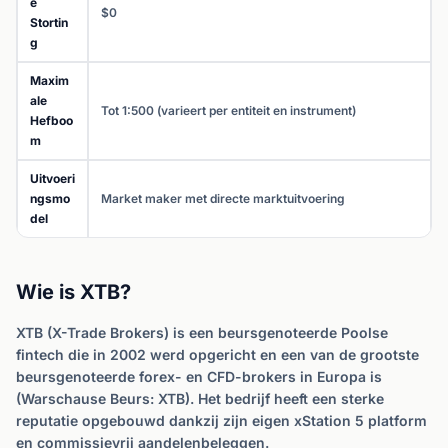
e
$0
Stortin
g
Maxim
ale
Tot 1:500 (varieert per entiteit en instrument)
Hefboo
m
Uitvoeri
ngsmo
Market maker met directe marktuitvoering
del
Wie is XTB?
XTB (X-Trade Brokers) is een beursgenoteerde Poolse
fintech die in 2002 werd opgericht en een van de grootste
beursgenoteerde forex- en CFD-brokers in Europa is
(Warschause Beurs: XTB). Het bedrijf heeft een sterke
reputatie opgebouwd dankzij zijn eigen xStation 5 platform
en commissievrij aandelenbeleggen.