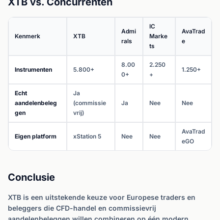
XTB vs. Concurrenten
IC
Admi
AvaTrad
Kenmerk
XTB
Marke
rals
e
ts
8.00
2.250
Instrumenten
5.800+
1.250+
0+
+
Echt
Ja
aandelenbeleg
(commissie
Ja
Nee
Nee
gen
vrij)
AvaTrad
Eigen platform
xStation 5
Nee
Nee
eGO
Conclusie
XTB is een uitstekende keuze voor Europese traders en
beleggers die CFD-handel en commissievrij
aandelenbeleggen willen combineren op één modern