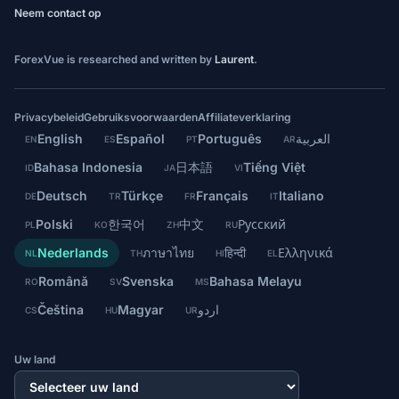
Neem contact op
ForexVue is researched and written by
Laurent
.
Privacybeleid
Gebruiksvoorwaarden
Affiliateverklaring
English
Español
Português
العربية
EN
ES
PT
AR
Bahasa Indonesia
日本語
Tiếng Việt
ID
JA
VI
Deutsch
Türkçe
Français
Italiano
DE
TR
FR
IT
Polski
한국어
中文
Русский
PL
KO
ZH
RU
Nederlands
ภาษาไทย
हिन्दी
Ελληνικά
NL
TH
HI
EL
Română
Svenska
Bahasa Melayu
RO
SV
MS
Čeština
Magyar
اردو
CS
HU
UR
Uw land