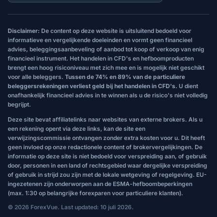
Disclaimer:
De content op deze website is uitsluitend bedoeld voor
informatieve en vergelijkende doeleinden en vormt geen financieel
advies, beleggingsaanbeveling of aanbod tot koop of verkoop van enig
financieel instrument. Het handelen in CFD's en hefboomproducten
brengt een hoog risiconiveau met zich mee en is mogelijk niet geschikt
voor alle beleggers.
Tussen de 74% en 89% van de particuliere
beleggersrekeningen verliest geld bij het handelen in CFD's.
U dient
onafhankelijk financieel advies in te winnen als u de risico's niet volledig
begrijpt.
Deze site bevat affiliatelinks naar websites van externe brokers. Als u
een rekening opent via deze links, kan de site een
verwijzingscommissie ontvangen zonder extra kosten voor u. Dit heeft
geen invloed op onze redactionele content of brokervergelijkingen. De
informatie op deze site is niet bedoeld voor verspreiding aan, of gebruik
door, personen in een land of rechtsgebied waar dergelijke verspreiding
of gebruik in strijd zou zijn met de lokale wetgeving of regelgeving. EU-
ingezetenen zijn onderworpen aan de ESMA-hefboombeperkingen
(max. 1:30 op belangrijke forexparen voor particuliere klanten).
© 2026 ForexVue. Last updated: 10 juli 2026.