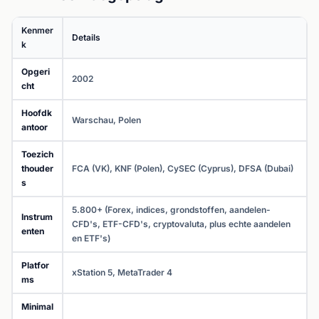
Kenmer
Details
k
Opgeri
2002
cht
Hoofdk
Warschau, Polen
antoor
Toezich
thouder
FCA (VK), KNF (Polen), CySEC (Cyprus), DFSA (Dubai)
s
5.800+ (Forex, indices, grondstoffen, aandelen-
Instrum
CFD's, ETF-CFD's, cryptovaluta, plus echte aandelen
enten
en ETF's)
Platfor
xStation 5, MetaTrader 4
ms
Minimal