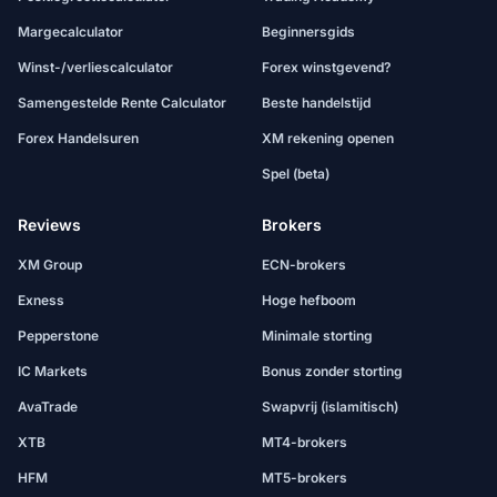
Margecalculator
Beginnersgids
Winst-/verliescalculator
Forex winstgevend?
Samengestelde Rente Calculator
Beste handelstijd
Forex Handelsuren
XM rekening openen
Spel (beta)
Reviews
Brokers
XM Group
ECN-brokers
Exness
Hoge hefboom
Pepperstone
Minimale storting
IC Markets
Bonus zonder storting
AvaTrade
Swapvrij (islamitisch)
XTB
MT4-brokers
HFM
MT5-brokers