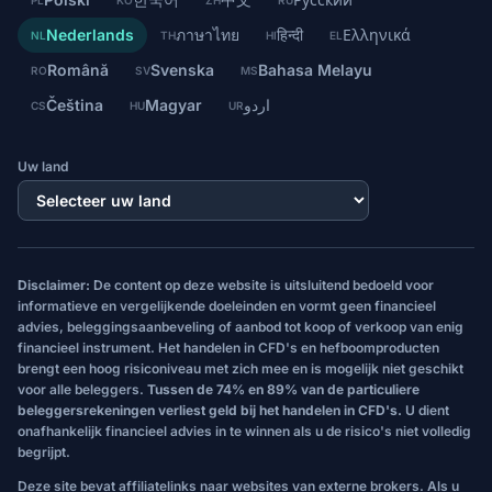
PL
KO
ZH
RU
Nederlands
ภาษาไทย
हिन्दी
Ελληνικά
NL
TH
HI
EL
Română
Svenska
Bahasa Melayu
RO
SV
MS
Čeština
Magyar
اردو
CS
HU
UR
Uw land
Disclaimer:
De content op deze website is uitsluitend bedoeld voor
informatieve en vergelijkende doeleinden en vormt geen financieel
advies, beleggingsaanbeveling of aanbod tot koop of verkoop van enig
financieel instrument. Het handelen in CFD's en hefboomproducten
brengt een hoog risiconiveau met zich mee en is mogelijk niet geschikt
voor alle beleggers.
Tussen de 74% en 89% van de particuliere
beleggersrekeningen verliest geld bij het handelen in CFD's.
U dient
onafhankelijk financieel advies in te winnen als u de risico's niet volledig
begrijpt.
Deze site bevat affiliatelinks naar websites van externe brokers. Als u