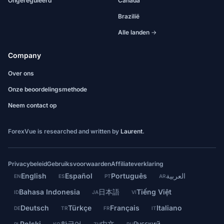
Ongereguleerd
Canada
Brazilië
Alle landen →
Company
Over ons
Onze beoordelingsmethode
Neem contact op
ForexVue is researched and written by
Laurent
.
Privacybeleid
Gebruiksvoorwaarden
Affiliateverklaring
English
Español
Português
العربية
EN
ES
PT
AR
Bahasa Indonesia
日本語
Tiếng Việt
ID
JA
VI
Deutsch
Türkçe
Français
Italiano
DE
TR
FR
IT
Polski
한국어
中文
Русский