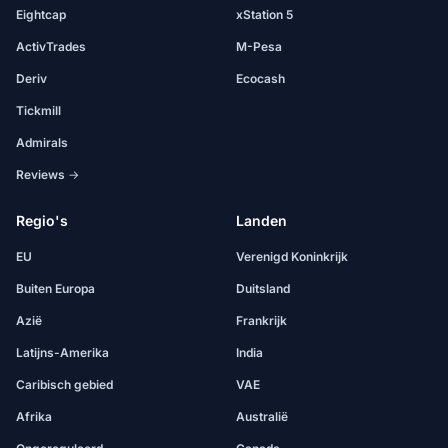
Eightcap
xStation 5
ActivTrades
M-Pesa
Deriv
Ecocash
Tickmill
Admirals
Reviews →
Regio's
Landen
EU
Verenigd Koninkrijk
Buiten Europa
Duitsland
Azië
Frankrijk
Latijns-Amerika
India
Caribisch gebied
VAE
Afrika
Australië