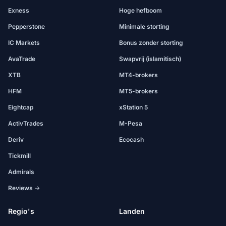
Exness
Hoge hefboom
Pepperstone
Minimale storting
IC Markets
Bonus zonder storting
AvaTrade
Swapvrij (islamitisch)
XTB
MT4-brokers
HFM
MT5-brokers
Eightcap
xStation 5
ActivTrades
M-Pesa
Deriv
Ecocash
Tickmill
Admirals
Reviews →
Regio's
Landen