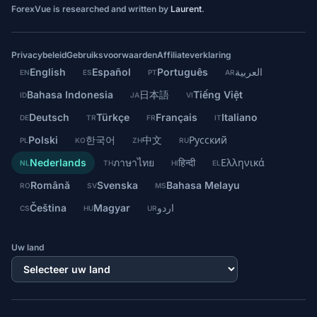
ForexVue is researched and written by
Laurent
.
Privacybeleid
Gebruiksvoorwaarden
Affiliateverklaring
English
Español
Português
العربية
EN
ES
PT
AR
Bahasa Indonesia
日本語
Tiếng Việt
ID
JA
VI
Deutsch
Türkçe
Français
Italiano
DE
TR
FR
IT
Polski
한국어
中文
Русский
PL
KO
ZH
RU
Nederlands
ภาษาไทย
हिन्दी
Ελληνικά
NL
TH
HI
EL
Română
Svenska
Bahasa Melayu
RO
SV
MS
Čeština
Magyar
اردو
CS
HU
UR
Uw land