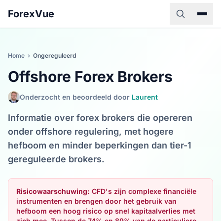
ForexVue
Home
›
Ongereguleerd
Offshore Forex Brokers
Onderzocht en beoordeeld door
Laurent
Informatie over forex brokers die opereren
onder offshore regulering, met hogere
hefboom en minder beperkingen dan tier-1
gereguleerde brokers.
Risicowaarschuwing:
CFD's zijn complexe financiële
instrumenten en brengen door het gebruik van
hefboom een hoog risico op snel kapitaalverlies met
zich mee. Tussen de 74% en 89% van de particuliere