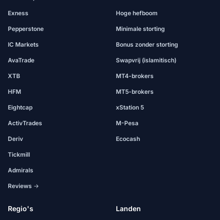
Exness
Hoge hefboom
Pepperstone
Minimale storting
IC Markets
Bonus zonder storting
AvaTrade
Swapvrij (islamitisch)
XTB
MT4-brokers
HFM
MT5-brokers
Eightcap
xStation 5
ActivTrades
M-Pesa
Deriv
Ecocash
Tickmill
Admirals
Reviews →
Regio's
Landen