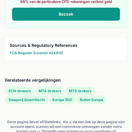
68% van de particuliere CFD-rekeningen verliest geld
Bezoek
Sources & Regulatory References
FCA Register (License 434413)
Gerelateerde vergelijkingen
ECN-brokers
MT4-brokers
MT5-brokers
Swapvrij (islamitisch)
Europa (EU)
Buiten Europa
Deze pagina bevat affiliatelinks. Als u via een link op deze pagina een
account opent, kunnen wij een commissie ontvangen zonder extra
kosten voor u. Dit heeft geen invloed op onze ranglijsten of