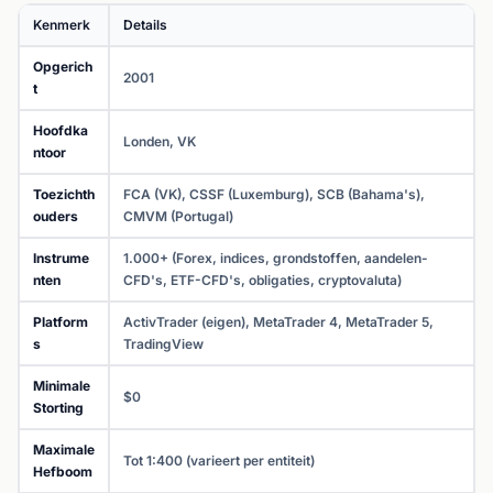
Kenmerk
Details
Opgerich
2001
t
Hoofdka
Londen, VK
ntoor
Toezichth
FCA (VK), CSSF (Luxemburg), SCB (Bahama's),
ouders
CMVM (Portugal)
Instrume
1.000+ (Forex, indices, grondstoffen, aandelen-
nten
CFD's, ETF-CFD's, obligaties, cryptovaluta)
Platform
ActivTrader (eigen), MetaTrader 4, MetaTrader 5,
s
TradingView
Minimale
$0
Storting
Maximale
Tot 1:400 (varieert per entiteit)
Hefboom