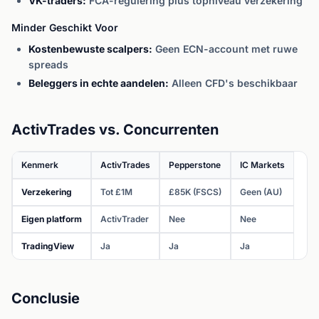
VK-traders:
FCA-regulering plus topniveau verzekering
Minder Geschikt Voor
Kostenbewuste scalpers:
Geen ECN-account met ruwe
spreads
Beleggers in echte aandelen:
Alleen CFD's beschikbaar
ActivTrades vs. Concurrenten
Kenmerk
ActivTrades
Pepperstone
IC Markets
Verzekering
Tot £1M
£85K (FSCS)
Geen (AU)
Eigen platform
ActivTrader
Nee
Nee
TradingView
Ja
Ja
Ja
Conclusie