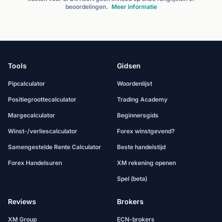
beoordelingen.
Meer informatie
Tools
Gidsen
Pipcalculator
Woordenlijst
Positiegroottecalculator
Trading Academy
Margecalculator
Beginnersgids
Winst-/verliescalculator
Forex winstgevend?
Samengestelde Rente Calculator
Beste handelstijd
Forex Handelsuren
XM rekening openen
Spel (beta)
Reviews
Brokers
XM Group
ECN-brokers