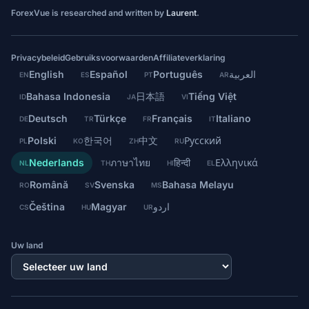
ForexVue is researched and written by
Laurent
.
Privacybeleid
Gebruiksvoorwaarden
Affiliateverklaring
English
Español
Português
العربية
EN
ES
PT
AR
Bahasa Indonesia
日本語
Tiếng Việt
ID
JA
VI
Deutsch
Türkçe
Français
Italiano
DE
TR
FR
IT
Polski
한국어
中文
Русский
PL
KO
ZH
RU
Nederlands
ภาษาไทย
हिन्दी
Ελληνικά
NL
TH
HI
EL
Română
Svenska
Bahasa Melayu
RO
SV
MS
Čeština
Magyar
اردو
CS
HU
UR
Uw land