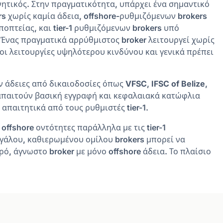
νητικός. Στην πραγματικότητα, υπάρχει ένα σημαντικό
 χωρίς καμία άδεια, offshore-ρυθμιζόμενων brokers
οπτείας, και tier-1 ρυθμιζόμενων brokers υπό
Ένας πραγματικά αρρύθμιστος broker λειτουργεί χωρίς
 οι λειτουργίες υψηλότερου κινδύνου και γενικά πρέπει
ν άδειες από δικαιοδοσίες όπως
VFSC
,
IFSC of Belize
,
ς απαιτούν βασική εγγραφή και κεφαλαιακά κατώφλια
απαιτητικά από τους ρυθμιστές tier-1.
ffshore οντότητες παράλληλα με τις tier-1
εγάλου, καθιερωμένου ομίλου brokers μπορεί να
ό, άγνωστο broker με μόνο offshore άδεια. Το πλαίσιο