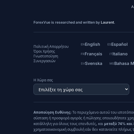
Α
ForexVue is researched and written by
Laurent
.
English
Español
EN
ES
Πολιτική Απορρήτου
Όροι Χρήσης
Français
Italiano
FR
IT
Γνωστοποίηση
Συνεργασιών
Svenska
Bahasa M
SV
MS
Η Χώρα σας
Αποποίηση Ευθύνης:
Το περιεχόμενο αυτού του ιστοτόπου
σύσταση ή προσφορά αγοράς ή πώλησης οποιουδήποτε χρημα
κατάλληλη για όλους τους επενδυτές, και
μεταξύ 74% και
χρηματοοικονομική συμβουλή εάν δεν κατανοείτε πλήρως τ