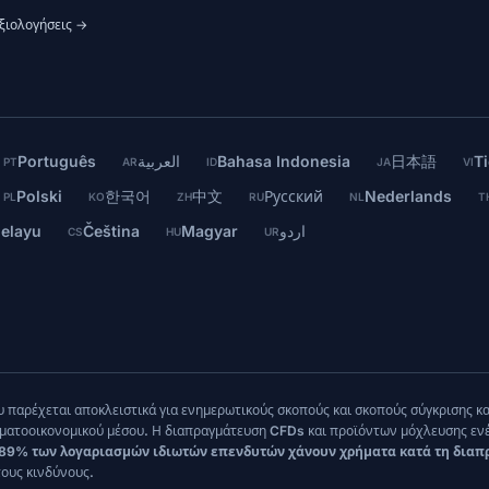
ξιολογήσεις →
Português
العربية
Bahasa Indonesia
日本語
Ti
PT
AR
ID
JA
VI
Polski
한국어
中文
Русский
Nederlands
PL
KO
ZH
RU
NL
T
elayu
Čeština
Magyar
اردو
CS
HU
UR
 παρέχεται αποκλειστικά για ενημερωτικούς σκοπούς και σκοπούς σύγκρισης κ
τοοικονομικού μέσου. Η διαπραγμάτευση CFDs και προϊόντων μόχλευσης ενέχε
 89% των λογαριασμών ιδιωτών επενδυτών χάνουν χρήματα κατά τη δια
ους κινδύνους.