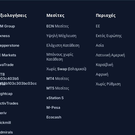
ξιολογήσεις
Μεσίτες
Περιοχές
M Group
ECN Μεσίτες
ΕΕ
xness
Υψηλή Μόχλευση
Εκτός Ευρώπης
epperstone
Ελάχιστη Κατάθεση
Ασία
Μπόνους χωρίς
C Markets
Λατινική Αμερική
Κατάθεση
vaTrade
Καραϊβική
Χωρίς Swap (Ισλαμικοί)
TB
Αφρική
503c403b5
MT4 Μεσίτες
903b103c303bc03cc
FM
Χωρίς Ρύθμιση
MT5 Μεσίτες
ightcap
xStation 5
ctivTrades
M-Pesa
eriv
Ecocash
ickmill
dmirals