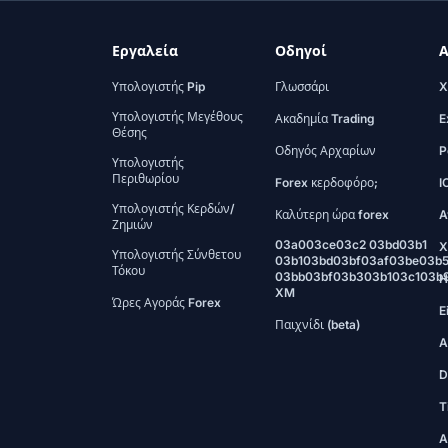
Εργαλεία
Οδηγοί
Α
Υπολογιστής Pip
Γλωσσάρι
X
Υπολογιστής Μεγέθους
Ακαδημία Trading
E
Θέσης
Οδηγός Αρχαρίων
P
Υπολογιστής
Περιθωρίου
Forex κερδοφόρο;
I
Υπολογιστής Κερδών/
Καλύτερη ώρα forex
A
Ζημιών
03a003ce03c2 03bd03b1
X
Υπολογιστής Σύνθετου
03b103bd03bf03af03be03b
Τόκου
03bb03bf03b303b103c103b
H
XM
Ώρες Αγοράς Forex
E
Παιχνίδι (beta)
A
D
T
A