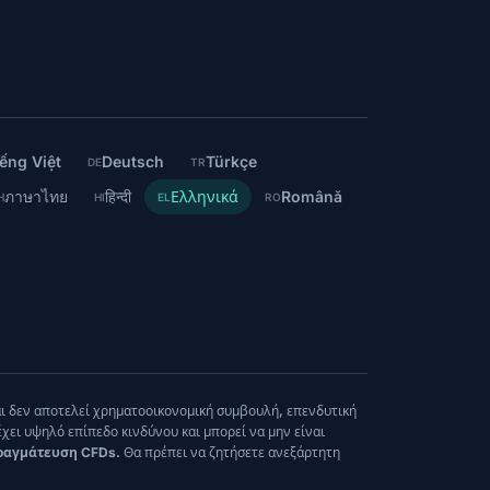
ếng Việt
Deutsch
Türkçe
DE
TR
ภาษาไทย
हिन्दी
Ελληνικά
Română
H
HI
EL
RO
αι δεν αποτελεί χρηματοοικονομική συμβουλή, επενδυτική
ι υψηλό επίπεδο κινδύνου και μπορεί να μην είναι
πραγμάτευση CFDs.
Θα πρέπει να ζητήσετε ανεξάρτητη