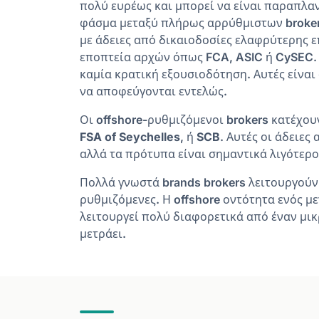
πολύ ευρέως και μπορεί να είναι παραπλα
φάσμα μεταξύ πλήρως αρρύθμιστων brokers
με άδειες από δικαιοδοσίες ελαφρύτερης επ
εποπτεία αρχών όπως FCA, ASIC ή CySEC. 
καμία κρατική εξουσιοδότηση. Αυτές είναι
να αποφεύγονται εντελώς.
Οι offshore-ρυθμιζόμενοι brokers κατέχου
FSA of Seychelles
, ή
SCB
. Αυτές οι άδειε
αλλά τα πρότυπα είναι σημαντικά λιγότερο 
Πολλά γνωστά brands brokers λειτουργούν o
ρυθμιζόμενες. Η offshore οντότητα ενός μ
λειτουργεί πολύ διαφορετικά από έναν μικρ
μετράει.