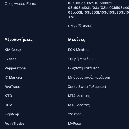
03a003ce03c2 03bd03b1
Ώρες Αγοράς Forex
03b103bd03bf03af03be03b503c4
03bb03bf03b303b103c103b903b1
XM
Παιχνίδι (beta)
Αξιολογήσεις
Μεσίτες
XM Group
ECN Μεσίτες
Exness
Υψηλή Μόχλευση
Pepperstone
Ελάχιστη Κατάθεση
IC Markets
Μπόνους χωρίς Κατάθεση
AvaTrade
Χωρίς Swap (Ισλαμικοί)
XTB
MT4 Μεσίτες
HFM
MT5 Μεσίτες
Eightcap
xStation 5
ActivTrades
M-Pesa