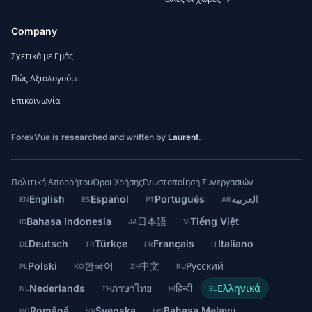
Company
Σχετικά με Εμάς
Πώς Αξιολογούμε
Επικοινωνία
ForexVue is researched and written by
Laurent
.
Πολιτική Απορρήτου
Όροι Χρήσης
Γνωστοποίηση Συνεργασιών
English
Español
Português
العربية
EN
ES
PT
AR
Bahasa Indonesia
日本語
Tiếng Việt
ID
JA
VI
Deutsch
Türkçe
Français
Italiano
DE
TR
FR
IT
Polski
한국어
中文
Русский
PL
KO
ZH
RU
Nederlands
ภาษาไทย
हिन्दी
Ελληνικά
NL
TH
HI
EL
Română
Svenska
Bahasa Melayu
RO
SV
MS