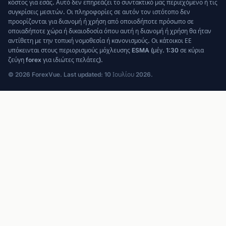
κόστος για εσάς. Αυτό δεν επηρεάζει το συντακτικό μας περιεχόμενο ή τις
συγκρίσεις μεσιτών. Οι πληροφορίες σε αυτόν τον ιστότοπο δεν
προορίζονται για διανομή ή χρήση από οποιοδήποτε πρόσωπο σε
οποιαδήποτε χώρα ή δικαιοδοσία όπου αυτή η διανομή ή χρήση θα ήταν
αντίθετη με την τοπική νομοθεσία ή κανονισμούς. Οι κάτοικοι ΕΕ
υπόκεινται στους περιορισμούς μόχλευσης ESMA (μέγ. 1:30 σε κύρια
ζεύγη forex για ιδιώτες πελάτες).
© 2026 ForexVue. Last updated: 10 Ιουλίου 2026.