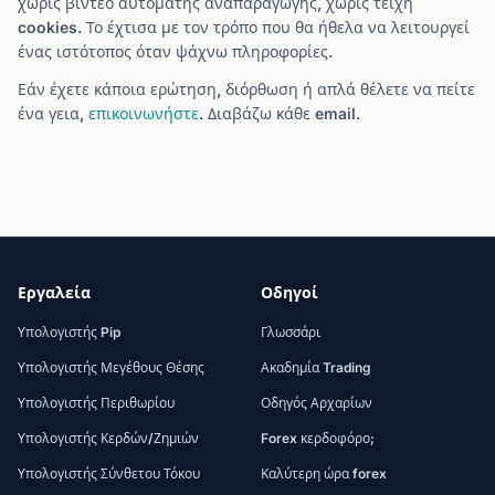
χωρίς βίντεο αυτόματης αναπαραγωγής, χωρίς τείχη
cookies. Το έχτισα με τον τρόπο που θα ήθελα να λειτουργεί
ένας ιστότοπος όταν ψάχνω πληροφορίες.
Εάν έχετε κάποια ερώτηση, διόρθωση ή απλά θέλετε να πείτε
ένα γεια,
επικοινωνήστε
. Διαβάζω κάθε email.
Εργαλεία
Οδηγοί
Υπολογιστής Pip
Γλωσσάρι
Υπολογιστής Μεγέθους Θέσης
Ακαδημία Trading
Υπολογιστής Περιθωρίου
Οδηγός Αρχαρίων
Υπολογιστής Κερδών/Ζημιών
Forex κερδοφόρο;
Υπολογιστής Σύνθετου Τόκου
Καλύτερη ώρα forex