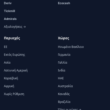
Deriv
Ecocash
Tickmill
Admirals
Αξιολογήσεις →
Περιοχές
Χώρες
ΕΕ
Ηνωμένο Βασίλειο
Εκτός Ευρώπης
Γερμανία
Ασία
Γαλλία
Λατινική Αμερική
Ινδία
Καραϊβική
ΗΑΕ
Αφρική
Αυστραλία
Χωρίς Ρύθμιση
Καναδάς
Βραζιλία
Όλες οι χώρες →