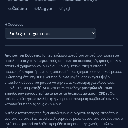
Čeština
Magyar
اردو
CS
HU
UR
Η Χώρα σας
Αποποίηση Ευθύνης:
Το περιεχόμενο αυτού του ιστοτόπου παρέχεται
αποκλειστικά για ενημερωτικούς σκοπούς και σκοπούς σύγκρισης και δεν
αποτελεί χρηματοοικονομική συμβουλή, επενδυτική σύσταση ή
προσφορά αγοράς ή πώλησης οποιουδήποτε χρηματοοικονομικού μέσου.
Η διαπραγμάτευση CFDs και προϊόντων μόχλευσης ενέχει υψηλό
επίπεδο κινδύνου και μπορεί να μην είναι κατάλληλη για όλους τους
επενδυτές, και
μεταξύ 74% και 89% των λογαριασμών ιδιωτών
επενδυτών χάνουν χρήματα κατά τη διαπραγμάτευση CFDs.
Θα
πρέπει να ζητήσετε ανεξάρτητη χρηματοοικονομική συμβουλή εάν δεν
κατανοείτε πλήρως τους κινδύνους.
Αυτός ο ιστότοπος περιέχει συνδέσμους συνεργατών προς ιστοτόπους
μεσιτών τρίτων. Εάν ανοίξετε λογαριασμό μέσω αυτών των συνδέσμων, ο
ιστότοπος μπορεί να λάβει προμήθεια παραπομπής χωρίς επιπλέον