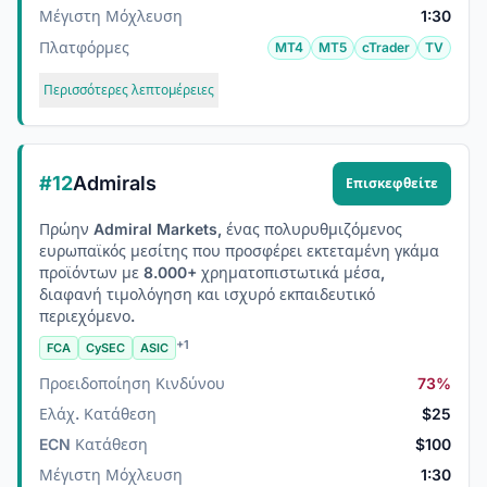
Μέγιστη Μόχλευση
1:30
Πλατφόρμες
MT4
MT5
cTrader
TV
Περισσότερες λεπτομέρειες
#12
Admirals
Επισκεφθείτε
Πρώην Admiral Markets, ένας πολυρυθμιζόμενος
ευρωπαϊκός μεσίτης που προσφέρει εκτεταμένη γκάμα
προϊόντων με 8.000+ χρηματοπιστωτικά μέσα,
διαφανή τιμολόγηση και ισχυρό εκπαιδευτικό
περιεχόμενο.
+1
FCA
CySEC
ASIC
Προειδοποίηση Κινδύνου
73%
Ελάχ. Κατάθεση
$25
ECN Κατάθεση
$100
Μέγιστη Μόχλευση
1:30