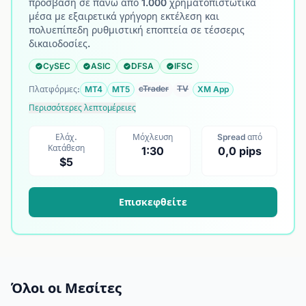
πρόσβαση σε πάνω από 1.000 χρηματοπιστωτικά
μέσα με εξαιρετικά γρήγορη εκτέλεση και
πολυεπίπεδη ρυθμιστική εποπτεία σε τέσσερις
δικαιοδοσίες.
CySEC
ASIC
DFSA
IFSC
cTrader
TV
Πλατφόρμες:
MT4
MT5
XM App
Περισσότερες λεπτομέρειες
Ελάχ.
Μόχλευση
Spread από
Κατάθεση
1:30
0,0 pips
$5
Επισκεφθείτε
Όλοι οι Μεσίτες