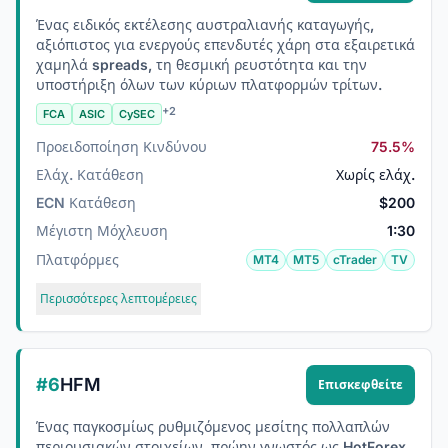
Ένας ειδικός εκτέλεσης αυστραλιανής καταγωγής,
αξιόπιστος για ενεργούς επενδυτές χάρη στα εξαιρετικά
χαμηλά spreads, τη θεσμική ρευστότητα και την
υποστήριξη όλων των κύριων πλατφορμών τρίτων.
+2
FCA
ASIC
CySEC
Προειδοποίηση Κινδύνου
75.5%
Ελάχ. Κατάθεση
Χωρίς ελάχ.
ECN Κατάθεση
$200
Μέγιστη Μόχλευση
1:30
Πλατφόρμες
MT4
MT5
cTrader
TV
Περισσότερες λεπτομέρειες
#6
HFM
Επισκεφθείτε
Ένας παγκοσμίως ρυθμιζόμενος μεσίτης πολλαπλών
περιουσιακών στοιχείων, πρώην γνωστός ως HotForex,