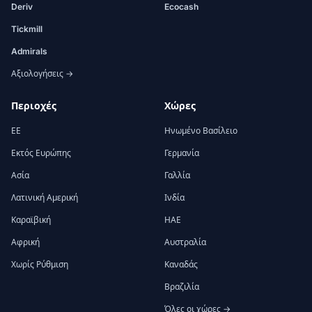
Deriv
Ecocash
Tickmill
Admirals
Αξιολογήσεις →
Περιοχές
Χώρες
ΕΕ
Ηνωμένο Βασίλειο
Εκτός Ευρώπης
Γερμανία
Ασία
Γαλλία
Λατινική Αμερική
Ινδία
Καραϊβική
ΗΑΕ
Αφρική
Αυστραλία
Χωρίς Ρύθμιση
Καναδάς
Βραζιλία
Όλες οι χώρες →