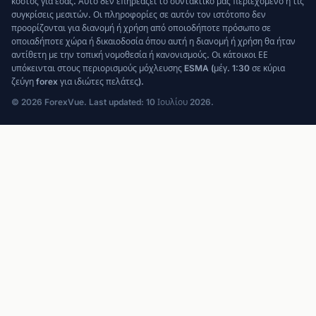
κόστος για εσάς. Αυτό δεν επηρεάζει το συντακτικό μας περιεχόμενο ή τις
συγκρίσεις μεσιτών. Οι πληροφορίες σε αυτόν τον ιστότοπο δεν
προορίζονται για διανομή ή χρήση από οποιοδήποτε πρόσωπο σε
οποιαδήποτε χώρα ή δικαιοδοσία όπου αυτή η διανομή ή χρήση θα ήταν
αντίθετη με την τοπική νομοθεσία ή κανονισμούς. Οι κάτοικοι ΕΕ
υπόκεινται στους περιορισμούς μόχλευσης ESMA (μέγ. 1:30 σε κύρια
ζεύγη forex για ιδιώτες πελάτες).
© 2026 ForexVue. Last updated: 10 Ιουλίου 2026.