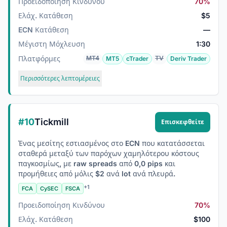
Προειδοποίηση Κινδύνου
70%
Ελάχ. Κατάθεση
$5
ECN Κατάθεση
—
Μέγιστη Μόχλευση
1:30
Πλατφόρμες
MT4
TV
MT5
cTrader
Deriv Trader
Περισσότερες λεπτομέρειες
#10
Tickmill
Επισκεφθείτε
Ένας μεσίτης εστιασμένος στο ECN που κατατάσσεται
σταθερά μεταξύ των παρόχων χαμηλότερου κόστους
παγκοσμίως, με raw spreads από 0,0 pips και
προμήθειες από μόλις $2 ανά lot ανά πλευρά.
+1
FCA
CySEC
FSCA
Προειδοποίηση Κινδύνου
70%
Ελάχ. Κατάθεση
$100