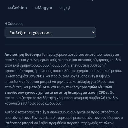
Čeština
Magyar
اردو
CS
HU
UR
Η Χώρα σας
Αποποίηση Ευθύνης:
Το περιεχόμενο αυτού του ιστοτόπου παρέχεται
αποκλειστικά για ενημερωτικούς σκοπούς και σκοπούς σύγκρισης και δεν
αποτελεί χρηματοοικονομική συμβουλή, επενδυτική σύσταση ή
προσφορά αγοράς ή πώλησης οποιουδήποτε χρηματοοικονομικού μέσου.
Η διαπραγμάτευση CFDs και προϊόντων μόχλευσης ενέχει υψηλό
επίπεδο κινδύνου και μπορεί να μην είναι κατάλληλη για όλους τους
επενδυτές, και
μεταξύ 74% και 89% των λογαριασμών ιδιωτών
επενδυτών χάνουν χρήματα κατά τη διαπραγμάτευση CFDs.
Θα
πρέπει να ζητήσετε ανεξάρτητη χρηματοοικονομική συμβουλή εάν δεν
κατανοείτε πλήρως τους κινδύνους.
Αυτός ο ιστότοπος περιέχει συνδέσμους συνεργατών προς ιστοτόπους
μεσιτών τρίτων. Εάν ανοίξετε λογαριασμό μέσω αυτών των συνδέσμων, ο
ιστότοπος μπορεί να λάβει προμήθεια παραπομπής χωρίς επιπλέον