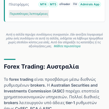
Πλατφόρμες
cTrader
TV
MT4
MT5
Admirals App
Περισσότερες λεπτομέρειες
Αυτή η σελίδα περιέχει συνδέσμους συνεργατών. Εάν ανοίξετε λογαριασμό
μέσω ενός συνδέσμου σε αυτή τη σελίδα, ενδέχεται να λάβουμε προμήθεια
χωρίς επιπλέον κόστος για εσάς. Αυτό δεν επηρεάζει τις κατατάξεις ή τις
αξιολογήσεις μας.
Μάθετε περισσότερα
Forex Trading: Αυστραλία
Το forex trading είναι προσβάσιμο μέσω διεθνώς
ρυθμισμένων brokers. Η Australian Securities and
Investments Commission (ASIC) παρέχει εποπτεία
χρηματοοικονομικών υπηρεσιών. Πολλοί διεθνείς
brokers λειτουργούν υπό άδειες tier-1 ρυθμιστών
όπως CySEC, FCA ή ASIC.