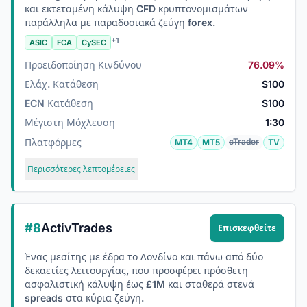
και εκτεταμένη κάλυψη CFD κρυπτονομισμάτων
παράλληλα με παραδοσιακά ζεύγη forex.
+1
ASIC
FCA
CySEC
Προειδοποίηση Κινδύνου
76.09%
Ελάχ. Κατάθεση
$100
ECN Κατάθεση
$100
Μέγιστη Μόχλευση
1:30
Πλατφόρμες
cTrader
MT4
MT5
TV
Περισσότερες λεπτομέρειες
#8
ActivTrades
Επισκεφθείτε
Ένας μεσίτης με έδρα το Λονδίνο και πάνω από δύο
δεκαετίες λειτουργίας, που προσφέρει πρόσθετη
ασφαλιστική κάλυψη έως £1M και σταθερά στενά
spreads στα κύρια ζεύγη.