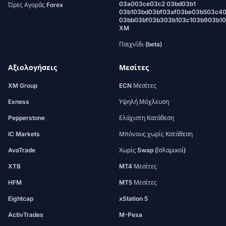
03a003ce03c2 03bd03b1
Ώρες Αγοράς Forex
03b103bd03bf03af03be03b503c4
03bb03bf03b303b103c103b903b1
XM
Παιχνίδι (beta)
Αξιολογήσεις
Μεσίτες
XM Group
ECN Μεσίτες
Exness
Υψηλή Μόχλευση
Pepperstone
Ελάχιστη Κατάθεση
IC Markets
Μπόνους χωρίς Κατάθεση
AvaTrade
Χωρίς Swap (Ισλαμικοί)
XTB
MT4 Μεσίτες
HFM
MT5 Μεσίτες
Eightcap
xStation 5
ActivTrades
M-Pesa