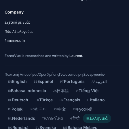
Company
Σχετικά με Εμάς
Πώς Αξιολογούμε
Επικοινωνία
ForexVue is researched and written by
Laurent
.
Πολιτική Απορρήτου
Όροι Χρήσης
Γνωστοποίηση Συνεργασιών
English
Español
Português
العربية
EN
ES
PT
AR
Bahasa Indonesia
日本語
Tiếng Việt
ID
JA
VI
Deutsch
Türkçe
Français
Italiano
DE
TR
FR
IT
Polski
한국어
中文
Русский
PL
KO
ZH
RU
Nederlands
ภาษาไทย
हिन्दी
Ελληνικά
NL
TH
HI
EL
Română
Svenska
Bahasa Melayu
RO
SV
MS