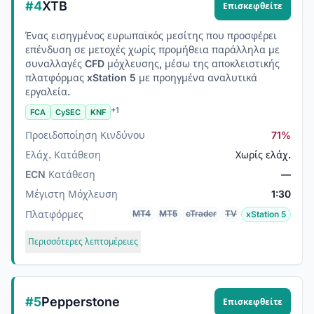
#4
XTB
Επισκεφθείτε
Ένας εισηγμένος ευρωπαϊκός μεσίτης που προσφέρει
επένδυση σε μετοχές χωρίς προμήθεια παράλληλα με
συναλλαγές CFD μόχλευσης, μέσω της αποκλειστικής
πλατφόρμας xStation 5 με προηγμένα αναλυτικά
εργαλεία.
+1
FCA
CySEC
KNF
Προειδοποίηση Κινδύνου
71%
Ελάχ. Κατάθεση
Χωρίς ελάχ.
ECN Κατάθεση
—
Μέγιστη Μόχλευση
1:30
Πλατφόρμες
MT4
MT5
cTrader
TV
xStation 5
Περισσότερες λεπτομέρειες
#5
Pepperstone
Επισκεφθείτε