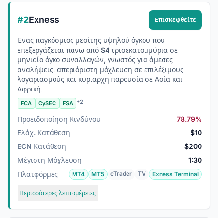
#2
Exness
Επισκεφθείτε
Ένας παγκόσμιος μεσίτης υψηλού όγκου που
επεξεργάζεται πάνω από $4 τρισεκατομμύρια σε
μηνιαίο όγκο συναλλαγών, γνωστός για άμεσες
αναλήψεις, απεριόριστη μόχλευση σε επιλέξιμους
λογαριασμούς και κυρίαρχη παρουσία σε Ασία και
Αφρική.
+2
FCA
CySEC
FSA
Προειδοποίηση Κινδύνου
78.79%
Ελάχ. Κατάθεση
$10
ECN Κατάθεση
$200
Μέγιστη Μόχλευση
1:30
Πλατφόρμες
cTrader
TV
MT4
MT5
Exness Terminal
Περισσότερες λεπτομέρειες