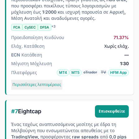
που προσφέρει ποικίλους τύπους λογαριασμών με
μόχλευση έως 1:2000 και ισχυρή παρουσία σε Αφρική,
Μέση Ανατολή και αναδυόμενες αγορές.
+3
FCA
CySEC
DFSA
Προειδοποίηση Κινδύνου
71.37%
Ελάχ. Κατάθεση
Χωρίς ελάχ.
ECN Κατάθεση
—
Μέγιστη Μόχλευση
1:30
Πλατφόρμες
cTrader
TV
MT4
MT5
HFM App
Περισσότερες λεπτομέρειες
#7
Eightcap
Επισκεφθείτε
Ένας ταχέως αναπτυσσόμενος μεσίτης με έδρα τη
Μελβούρνη που ενσωματώνεται απευθείας με το
TradingView, προσφέροντας raw spreads από 0,0 pips