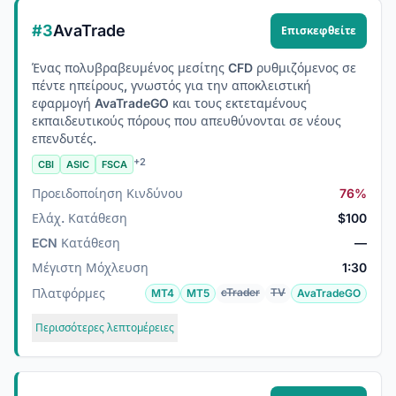
#3
AvaTrade
Επισκεφθείτε
Ένας πολυβραβευμένος μεσίτης CFD ρυθμιζόμενος σε
πέντε ηπείρους, γνωστός για την αποκλειστική
εφαρμογή AvaTradeGO και τους εκτεταμένους
εκπαιδευτικούς πόρους που απευθύνονται σε νέους
επενδυτές.
+2
CBI
ASIC
FSCA
Προειδοποίηση Κινδύνου
76%
Ελάχ. Κατάθεση
$100
ECN Κατάθεση
—
Μέγιστη Μόχλευση
1:30
Πλατφόρμες
cTrader
TV
MT4
MT5
AvaTradeGO
Περισσότερες λεπτομέρειες