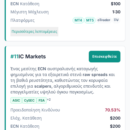
ECN Κατάθεση
$100
Μέγιστη Μόχλευση
1:30
Πλατφόρμες
cTrader
TV
MT4
MT5
Περισσότερες λεπτομέρειες
#11
IC Markets
Επισκεφθείτε
Ένας μεσίτης ECN αυστραλιανής καταγωγής
φημισμένος για τα εξαιρετικά στενά raw spreads και
τη βαθιά ρευστότητα, καθιστώντας τον κορυφαία
επιλογή για scalpers, αλγοριθμικούς επενδυτές και
επαγγελματίες υψηλού όγκου παγκοσμίως.
+2
ASIC
CySEC
FSA
Προειδοποίηση Κινδύνου
70.53%
Ελάχ. Κατάθεση
$200
ECN Κατάθεση
$200