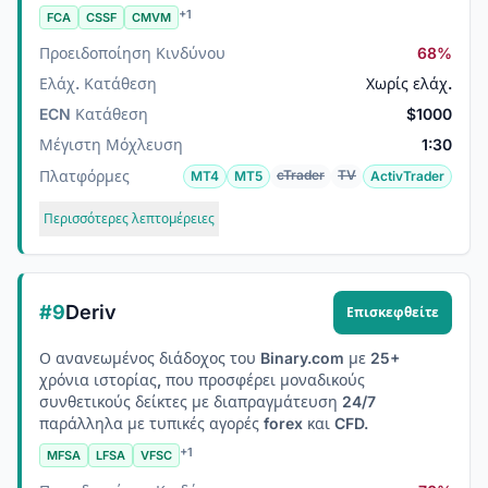
+1
FCA
CSSF
CMVM
Προειδοποίηση Κινδύνου
68%
Ελάχ. Κατάθεση
Χωρίς ελάχ.
ECN Κατάθεση
$1000
Μέγιστη Μόχλευση
1:30
Πλατφόρμες
cTrader
TV
MT4
MT5
ActivTrader
Περισσότερες λεπτομέρειες
#9
Deriv
Επισκεφθείτε
Ο ανανεωμένος διάδοχος του Binary.com με 25+
χρόνια ιστορίας, που προσφέρει μοναδικούς
συνθετικούς δείκτες με διαπραγμάτευση 24/7
παράλληλα με τυπικές αγορές forex και CFD.
+1
MFSA
LFSA
VFSC