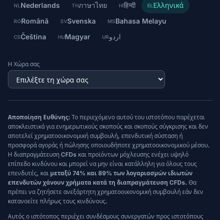
Nederlands
ภาษาไทย
हिन्दी
Ελληνικά
NL
TH
HI
EL
Română
Svenska
Bahasa Melayu
RO
SV
MS
Čeština
Magyar
اردو
CS
HU
UR
Η Χώρα σας
Αποποίηση Ευθύνης:
Το περιεχόμενο αυτού του ιστοτόπου παρέχεται
αποκλειστικά για ενημερωτικούς σκοπούς και σκοπούς σύγκρισης και δεν
αποτελεί χρηματοοικονομική συμβουλή, επενδυτική σύσταση ή
προσφορά αγοράς ή πώλησης οποιουδήποτε χρηματοοικονομικού μέσου.
Η διαπραγμάτευση CFDs και προϊόντων μόχλευσης ενέχει υψηλό
επίπεδο κινδύνου και μπορεί να μην είναι κατάλληλη για όλους τους
επενδυτές, και
μεταξύ 74% και 89% των λογαριασμών ιδιωτών
επενδυτών χάνουν χρήματα κατά τη διαπραγμάτευση CFDs.
Θα
πρέπει να ζητήσετε ανεξάρτητη χρηματοοικονομική συμβουλή εάν δεν
κατανοείτε πλήρως τους κινδύνους.
Αυτός ο ιστότοπος περιέχει συνδέσμους συνεργατών προς ιστοτόπους