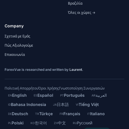
Βραζιλία
Όλες οι χώρες →
Company
Σχετικά με Εμάς
Πώς Αξιολογούμε
Επικοινωνία
ForexVue is researched and written by
Laurent
.
Πολιτική Απορρήτου
Όροι Χρήσης
Γνωστοποίηση Συνεργασιών
English
Español
Português
العربية
EN
ES
PT
AR
Bahasa Indonesia
日本語
Tiếng Việt
ID
JA
VI
Deutsch
Türkçe
Français
Italiano
DE
TR
FR
IT
Polski
한국어
中文
Русский
PL
KO
ZH
RU