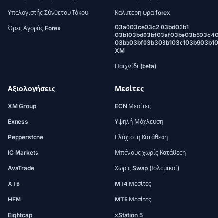
Υπολογιστής Σύνθετου Τόκου
Καλύτερη ώρα forex
03a003ce03c2 03bd03b1
Ώρες Αγοράς Forex
03b103bd03bf03af03be03b503c4
03bb03bf03b303b103c103b903b1
XM
Παιχνίδι (beta)
Αξιολογήσεις
Μεσίτες
XM Group
ECN Μεσίτες
Exness
Υψηλή Μόχλευση
Pepperstone
Ελάχιστη Κατάθεση
IC Markets
Μπόνους χωρίς Κατάθεση
AvaTrade
Χωρίς Swap (Ισλαμικοί)
XTB
MT4 Μεσίτες
HFM
MT5 Μεσίτες
Eightcap
xStation 5