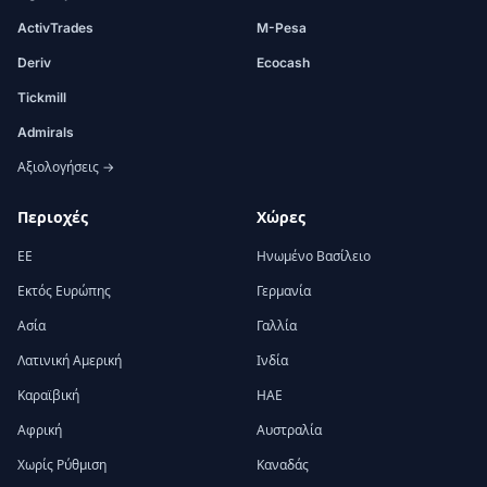
ActivTrades
M-Pesa
Deriv
Ecocash
Tickmill
Admirals
Αξιολογήσεις →
Περιοχές
Χώρες
ΕΕ
Ηνωμένο Βασίλειο
Εκτός Ευρώπης
Γερμανία
Ασία
Γαλλία
Λατινική Αμερική
Ινδία
Καραϊβική
ΗΑΕ
Αφρική
Αυστραλία
Χωρίς Ρύθμιση
Καναδάς