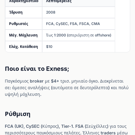
Χαρακτηριστικό
Λεπτομέρειες
Ίδρυση
2008
Ρυθμιστές
FCA, CySEC, FSA, FSCA, CMA
Μέγ. Μόχλευση
Έως 1:2000 (απεριόριστη σε offshore)
Ελάχ. Κατάθεση
$10
Ποιο είναι το Exness;
Παγκόσμιος broker με $4+ τρισ. μηνιαίο όγκο. Διακρίνεται
σε: άμεσες αναλήψεις (αυτόματα σε δευτερόλεπτα) και πολύ
υψηλή μόχλευση.
Ρύθμιση
FCA (UK), CySEC (Κύπρος), Tier-1. FSA (Σεϋχέλλες) για τους
περισσότερους παγκόσμιους πελάτες. Έλληνες traders μέσω