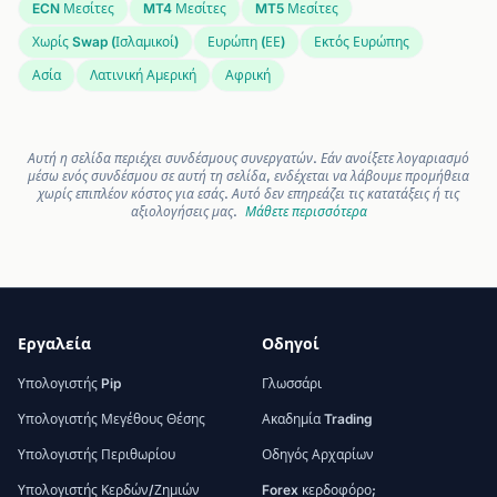
ECN Μεσίτες
MT4 Μεσίτες
MT5 Μεσίτες
Χωρίς Swap (Ισλαμικοί)
Ευρώπη (ΕΕ)
Εκτός Ευρώπης
Ασία
Λατινική Αμερική
Αφρική
Αυτή η σελίδα περιέχει συνδέσμους συνεργατών. Εάν ανοίξετε λογαριασμό
μέσω ενός συνδέσμου σε αυτή τη σελίδα, ενδέχεται να λάβουμε προμήθεια
χωρίς επιπλέον κόστος για εσάς. Αυτό δεν επηρεάζει τις κατατάξεις ή τις
αξιολογήσεις μας.
Μάθετε περισσότερα
Εργαλεία
Οδηγοί
Υπολογιστής Pip
Γλωσσάρι
Υπολογιστής Μεγέθους Θέσης
Ακαδημία Trading
Υπολογιστής Περιθωρίου
Οδηγός Αρχαρίων
Υπολογιστής Κερδών/Ζημιών
Forex κερδοφόρο;