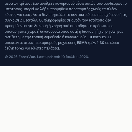
μεσιτών τρίτων. Εάν ανοίξετε λογαριασμό μέσω αυτών των συνδέσμων, ο
ιστότοπος μπορεί να λάβει προμήθεια παραπομπής χωρίς επιπλέον
κόστος για εσάς. Αυτό δεν επηρεάζει το συντακτικό μας περιεχόμενο ή τις
συγκρίσεις μεσιτών. Οι πληροφορίες σε αυτόν τον ιστότοπο δεν
προορίζονται για διανομή ή χρήση από οποιοδήποτε πρόσωπο σε
οποιαδήποτε χώρα ή δικαιοδοσία όπου αυτή η διανομή ή χρήση θα ήταν
αντίθετη με την τοπική νομοθεσία ή κανονισμούς. Οι κάτοικοι ΕΕ
υπόκεινται στους περιορισμούς μόχλευσης ESMA (μέγ. 1:30 σε κύρια
ζεύγη forex για ιδιώτες πελάτες).
© 2026 ForexVue. Last updated: 10 Ιουλίου 2026.