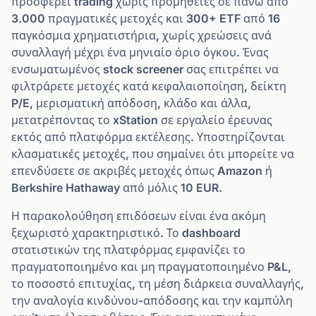
προσφέρει trading χωρίς προμήθειες σε πάνω από
3.000 πραγματικές μετοχές και 300+ ETF από 16
παγκόσμια χρηματιστήρια, χωρίς χρεώσεις ανά
συναλλαγή μέχρι ένα μηνιαίο όριο όγκου. Ένας
ενσωματωμένος stock screener σας επιτρέπει να
φιλτράρετε μετοχές κατά κεφαλαιοποίηση, δείκτη
P/E, μερισματική απόδοση, κλάδο και άλλα,
μετατρέποντας το xStation σε εργαλείο έρευνας
εκτός από πλατφόρμα εκτέλεσης. Υποστηρίζονται
κλασματικές μετοχές, που σημαίνει ότι μπορείτε να
επενδύσετε σε ακριβές μετοχές όπως Amazon ή
Berkshire Hathaway από μόλις 10 EUR.
Η παρακολούθηση επιδόσεων είναι ένα ακόμη
ξεχωριστό χαρακτηριστικό. Το dashboard
στατιστικών της πλατφόρμας εμφανίζει το
πραγματοποιημένο και μη πραγματοποιημένο P&L,
το ποσοστό επιτυχίας, τη μέση διάρκεια συναλλαγής,
την αναλογία κινδύνου-απόδοσης και την καμπύλη