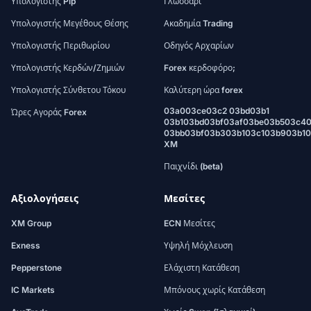
Υπολογιστής Pip
Γλωσσάρι
Υπολογιστής Μεγέθους Θέσης
Ακαδημία Trading
Υπολογιστής Περιθωρίου
Οδηγός Αρχαρίων
Υπολογιστής Κερδών/Ζημιών
Forex κερδοφόρο;
Υπολογιστής Σύνθετου Τόκου
Καλύτερη ώρα forex
03a003ce03c2 03bd03b1
Ώρες Αγοράς Forex
03b103bd03bf03af03be03b503c4
03bb03bf03b303b103c103b903b1
XM
Παιχνίδι (beta)
Αξιολογήσεις
Μεσίτες
XM Group
ECN Μεσίτες
Exness
Υψηλή Μόχλευση
Pepperstone
Ελάχιστη Κατάθεση
IC Markets
Μπόνους χωρίς Κατάθεση