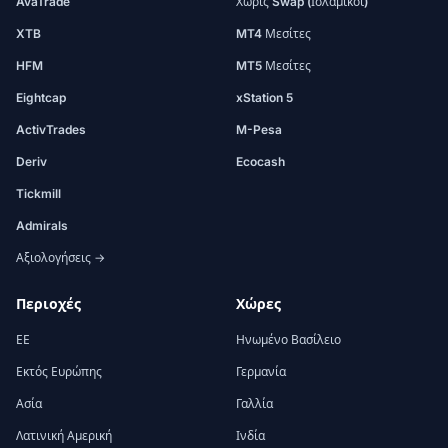
AvaTrade
Χωρίς Swap (Ισλαμικοί)
XTB
MT4 Μεσίτες
HFM
MT5 Μεσίτες
Eightcap
xStation 5
ActivTrades
M-Pesa
Deriv
Ecocash
Tickmill
Admirals
Αξιολογήσεις →
Περιοχές
Χώρες
ΕΕ
Ηνωμένο Βασίλειο
Εκτός Ευρώπης
Γερμανία
Ασία
Γαλλία
Λατινική Αμερική
Ινδία