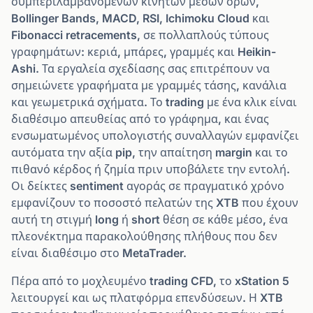
συμπεριλαμβανομένων κινητών μέσων όρων,
Bollinger Bands, MACD, RSI, Ichimoku Cloud και
Fibonacci retracements, σε πολλαπλούς τύπους
γραφημάτων: κεριά, μπάρες, γραμμές και Heikin-
Ashi. Τα εργαλεία σχεδίασης σας επιτρέπουν να
σημειώνετε γραφήματα με γραμμές τάσης, κανάλια
και γεωμετρικά σχήματα. Το trading με ένα κλικ είναι
διαθέσιμο απευθείας από το γράφημα, και ένας
ενσωματωμένος υπολογιστής συναλλαγών εμφανίζει
αυτόματα την αξία pip, την απαίτηση margin και το
πιθανό κέρδος ή ζημία πριν υποβάλετε την εντολή.
Οι δείκτες sentiment αγοράς σε πραγματικό χρόνο
εμφανίζουν το ποσοστό πελατών της XTB που έχουν
αυτή τη στιγμή long ή short θέση σε κάθε μέσο, ένα
πλεονέκτημα παρακολούθησης πλήθους που δεν
είναι διαθέσιμο στο MetaTrader.
Πέρα από το μοχλευμένο trading CFD, το xStation 5
λειτουργεί και ως πλατφόρμα επενδύσεων. Η XTB