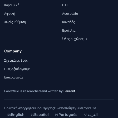
Καραϊβική
ΗΑΕ
Αφρική
Αυστραλία
Χωρίς Ρύθμιση
Καναδάς
Βραζιλία
Όλες οι χώρες →
Company
Σχετικά με Εμάς
Πώς Αξιολογούμε
Επικοινωνία
ForexVue is researched and written by
Laurent
.
Πολιτική Απορρήτου
Όροι Χρήσης
Γνωστοποίηση Συνεργασιών
English
Español
Português
العربية
EN
ES
PT
AR