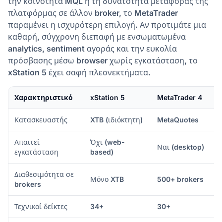
την κοινότητα MQL ή τη δυνατότητα μεταφοράς της
πλατφόρμας σε άλλον broker, το MetaTrader
παραμένει η ισχυρότερη επιλογή. Αν προτιμάτε μια
καθαρή, σύγχρονη διεπαφή με ενσωματωμένα
analytics, sentiment αγοράς και την ευκολία
πρόσβασης μέσω browser χωρίς εγκατάσταση, το
xStation 5 έχει σαφή πλεονεκτήματα.
Χαρακτηριστικό
xStation 5
MetaTrader 4
Κατασκευαστής
XTB (ιδιόκτητη)
MetaQuotes
Απαιτεί
Όχι (web-
Ναι (desktop)
εγκατάσταση
based)
Διαθεσιμότητα σε
Μόνο XTB
500+ brokers
brokers
Τεχνικοί δείκτες
34+
30+