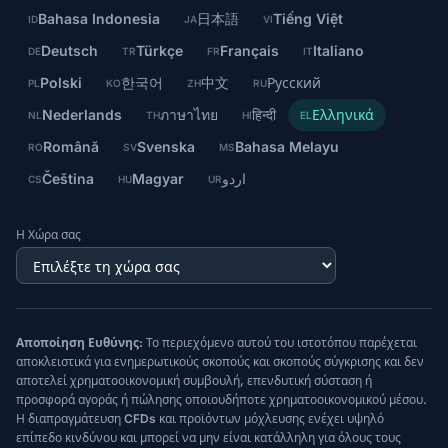
Bahasa Indonesia
日本語
Tiếng Việt
ID
JA
VI
Deutsch
Türkçe
Français
Italiano
DE
TR
FR
IT
Polski
한국어
中文
Русский
PL
KO
ZH
RU
Nederlands
ภาษาไทย
हिन्दी
Ελληνικά
NL
TH
HI
EL
Română
Svenska
Bahasa Melayu
RO
SV
MS
Čeština
Magyar
اردو
CS
HU
UR
Η Χώρα σας
Αποποίηση Ευθύνης:
Το περιεχόμενο αυτού του ιστοτόπου παρέχεται
αποκλειστικά για ενημερωτικούς σκοπούς και σκοπούς σύγκρισης και δεν
αποτελεί χρηματοοικονομική συμβουλή, επενδυτική σύσταση ή
προσφορά αγοράς ή πώλησης οποιουδήποτε χρηματοοικονομικού μέσου.
Η διαπραγμάτευση CFDs και προϊόντων μόχλευσης ενέχει υψηλό
επίπεδο κινδύνου και μπορεί να μην είναι κατάλληλη για όλους τους