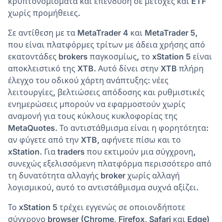
κρυπτονομίσματα και επένδυση σε μετοχές και ETF
χωρίς προμήθειες.
Σε αντίθεση με τα MetaTrader 4 και MetaTrader 5,
που είναι πλατφόρμες τρίτων με άδεια χρήσης από
εκατοντάδες brokers παγκοσμίως, το xStation 5 είναι
αποκλειστικό της XTB. Αυτό δίνει στην XTB πλήρη
έλεγχο του οδικού χάρτη ανάπτυξης: νέες
λειτουργίες, βελτιώσεις απόδοσης και ρυθμιστικές
ενημερώσεις μπορούν να εφαρμοστούν χωρίς
αναμονή για τους κύκλους κυκλοφορίας της
MetaQuotes. Το αντιστάθμισμα είναι η φορητότητα:
αν φύγετε από την XTB, αφήνετε πίσω και το
xStation. Για traders που εκτιμούν μια σύγχρονη,
συνεχώς εξελισσόμενη πλατφόρμα περισσότερο από
τη δυνατότητα αλλαγής broker χωρίς αλλαγή
λογισμικού, αυτό το αντιστάθμισμα συχνά αξίζει.
Το xStation 5 τρέχει εγγενώς σε οποιονδήποτε
σύγχρονο browser (Chrome, Firefox, Safari και Edge)