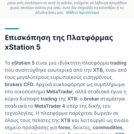
μέσω ενός συνδέσμου σε αυτή τη σελίδα, ενδέχεται να λάβουμε προμήθεια
χωρίς επιπλέον κόστος για εσάς. Αυτό δεν επηρεάζει τις κατατάξεις ή τις
αξιολογήσεις μας.
Μάθετε περισσότερα
Επισκόπηση της Πλατφόρμας
xStation 5
Το xStation 5 είναι μια ιδιόκτητη πλατφόρμα trading
που αναπτύχθηκε εσωτερικά από την XTB, έναν από
τους μεγαλύτερους ευρωπαϊκούς εισηγμένους
brokers CFD. Αρχικά κυκλοφόρησε ως συμπλήρωμα
στο οικοσύστημα MetaTrader, αλλά σταδιακά έγινε η
κύρια διεπαφή trading της XTB: ο broker σταμάτησε
σταδιακά το MetaTrader 4 υπέρ της δικής του
τεχνολογίας. Η πλατφόρμα παρέχεται δωρεάν σε
όλους τους πελάτες της XTB και λειτουργεί ως ενιαίο
σημείο πρόσβασης για forex, δείκτες, commodities,