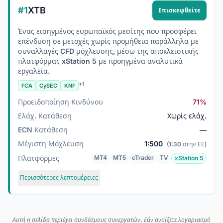
#1
XTB
Επισκεφθείτε
Ένας εισηγμένος ευρωπαϊκός μεσίτης που προσφέρει
επένδυση σε μετοχές χωρίς προμήθεια παράλληλα με
συναλλαγές CFD μόχλευσης, μέσω της αποκλειστικής
πλατφόρμας xStation 5 με προηγμένα αναλυτικά
εργαλεία.
+1
FCA
CySEC
KNF
Προειδοποίηση Κινδύνου
71%
Ελάχ. Κατάθεση
Χωρίς ελάχ.
ECN Κατάθεση
—
Μέγιστη Μόχλευση
1:500
(1:30 στην ΕΕ)
Πλατφόρμες
MT4
MT5
cTrader
TV
xStation 5
Περισσότερες λεπτομέρειες
Αυτή η σελίδα περιέχει συνδέσμους συνεργατών. Εάν ανοίξετε λογαριασμό