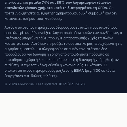
επενδυτές, και
μεταξύ 74% και 89% των λογαριασμών ιδιωτών
επενδυτών χάνουν χρήματα κατά τη διαπραγμάτευση CFDs.
Θα
πρέπει να ζητήσετε ανεξάρτητη χρηματοοικονομική συμβουλή εάν δεν
κατανοείτε πλήρως τους κινδύνους.
Αυτός ο ιστότοπος περιέχει συνδέσμους συνεργατών προς ιστοτόπους
μεσιτών τρίτων. Εάν ανοίξετε λογαριασμό μέσω αυτών των συνδέσμων, ο
ιστότοπος μπορεί να λάβει προμήθεια παραπομπής χωρίς επιπλέον
κόστος για εσάς. Αυτό δεν επηρεάζει το συντακτικό μας περιεχόμενο ή τις
συγκρίσεις μεσιτών. Οι πληροφορίες σε αυτόν τον ιστότοπο δεν
προορίζονται για διανομή ή χρήση από οποιοδήποτε πρόσωπο σε
οποιαδήποτε χώρα ή δικαιοδοσία όπου αυτή η διανομή ή χρήση θα ήταν
αντίθετη με την τοπική νομοθεσία ή κανονισμούς. Οι κάτοικοι ΕΕ
υπόκεινται στους περιορισμούς μόχλευσης ESMA (μέγ. 1:30 σε κύρια
ζεύγη forex για ιδιώτες πελάτες).
© 2026 ForexVue. Last updated: 10 Ιουλίου 2026.