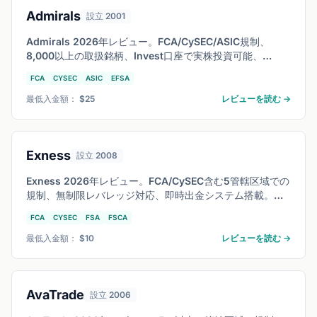
Admirals
設立 2001
Admirals 2026年レビュー。FCA/CySEC/ASIC規制、
8,000以上の取扱銘柄、Invest口座で実株投資可能、
MetaTrader Supreme Edition搭載。FXと株式を一つの口
FCA
CYSEC
ASIC
EFSA
座で取引したいトレーダー向けにコストと機能を徹底解
説。
最低入金額： $25
レビューを読む →
Exness
設立 2008
Exness 2026年レビュー。FCA/CySEC含む5管轄区域での
規制、無制限レバレッジ対応、即時出金システム搭載。
Standard、Pro、Raw Spread口座の取引コストを比較
FCA
CYSEC
FSA
FSCA
し、Exnessが最適なトレーダー像を詳しく解説します。
最低入金額： $10
レビューを読む →
AvaTrade
設立 2006