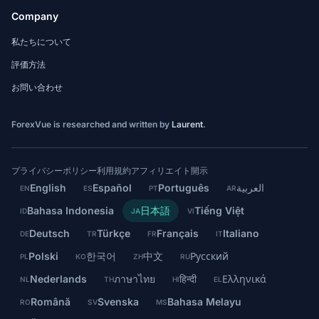
Company
私たちについて
評価方法
お問い合わせ
ForexVue is researched and written by
Laurent
.
プライバシーポリシー
利用規約
アフィリエイト開示
English
Español
Português
العربية
EN
ES
PT
AR
Bahasa Indonesia
日本語
Tiếng Việt
ID
JA
VI
Deutsch
Türkçe
Français
Italiano
DE
TR
FR
IT
Polski
한국어
中文
Русский
PL
KO
ZH
RU
Nederlands
ภาษาไทย
हिन्दी
Ελληνικά
NL
TH
HI
EL
Română
Svenska
Bahasa Melayu
RO
SV
MS