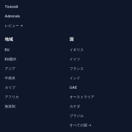
Tickmill
Admirals
レビュー →
地域
国
EU
イギリス
EU圏外
ドイツ
アジア
フランス
中南米
インド
カリブ
UAE
アフリカ
オーストラリア
無規制
カナダ
ブラジル
すべての国 →