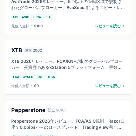
AvaTrade 2026年レビュー。5つ以上の管轄区域で規制さ
れたグローバルブローカー。AvaSocialによるコピートレ
ード機能、1,250以上の取扱銘柄に対応。AvaTradeGOアプ
CBI
ASIC
FSCA
FSA
リやMT4/MT5の使い勝手と取引コストを徹底検証。
最低入金額： $100
レビューを読む →
XTB
設立 2002
XTB 2026年レビュー。FCA/KNF規制のグローバルブロー
カー、受賞歴のあるxStation 5プラットフォーム、手数料
無料の実株投資に対応、最低入金額の制限なし。FXと株式
FCA
CYSEC
KNF
DFSA
投資を両立させたいトレーダー向けにコストと機能を検証
します。
最低入金額： $0
レビューを読む →
Pepperstone
設立 2010
Pepperstone 2026年レビュー。FCA/ASIC規制、Razor口
座で0.0pipsからのロースプレッド、TradingView完全連
携。MT4/MT5/cTrader対応で上級者にも対応。約定速度