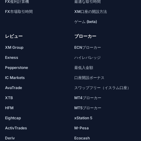
FX複利計算機
最適な取引時間
FX市場取引時間
XM口座の開設方法
ゲーム (beta)
レビュー
ブローカー
XM Group
ECNブローカー
Exness
ハイレバレッジ
Pepperstone
最低入金額
IC Markets
口座開設ボーナス
AvaTrade
スワップフリー（イスラム口座）
XTB
MT4ブローカー
HFM
MT5ブローカー
Eightcap
xStation 5
ActivTrades
M-Pesa
Deriv
Ecocash