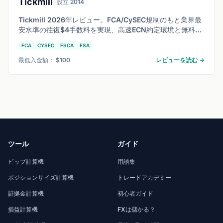
Tickmill
設立 2014
Tickmill 2026年レビュー。FCA/CySEC規制のもと業界最
安水準の往復$4手数料を実現、高速ECN約定環境と無料
VPSホスティングを提供。Pro口座とVIP口座のコスト比
FCA
CYSEC
FSCA
FSA
較、低コストを重視するアクティブトレーダー向けに徹底
検証。
最低入金額： $100
レビューを読む →
ツール
ガイド
ピップ計算機
用語集
ポジションサイズ計算機
トレードアカデミー
証拠金計算機
初心者ガイド
損益計算機
FXは儲かる？