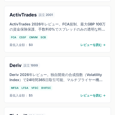
ActivTrades
設立 2001
ActivTrades 2026年レビュー。FCA規制、最大GBP 100万
の資金保険保護、手数料0%でスプレッドのみの透明な料金
体系。独自開発のActivTraderプラットフォームと
FCA
CSSF
CMVM
SCB
MT4/MT5対応。負残高保護も標準装備で安全性を検証。
最低入金額： $0
レビューを読む →
Deriv
設立 1999
Deriv 2026年レビュー。独自開発の合成指数（Volatility
Index）で24時間365日取引可能、マルチプライヤー機能
搭載のDTraderプラットフォーム。MFSA/VFSC規制のも
MFSA
LFSA
VFSC
BVIFSC
と、従来のFXとは異なる取引体験を徹底検証。
最低入金額： $5
レビューを読む →