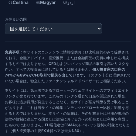
Čeština
Magyar
اردو
CS
HU
UR
お住まいの国
免責事項：
本サイトのコンテンツは情報提供および比較目的のみで提供され
ており、金融アドバイス、投資推奨、または金融商品の売買の申し出を構成
するものではありません。CFDおよびレバレッジ商品の取引は高いリスクを
伴い、すべての投資家に適しているとは限りません。
個人投資家の口座の
74%から89%がCFD取引で損失を出しています。
リスクを十分に理解されて
いない場合は、独立したファイナンシャルアドバイザーにご相談ください。
本サイトには、第三者であるブローカーのウェブサイトへのアフィリエイト
リンクが含まれています。これらのリンクを通じて口座を開設された場合、
お客様に追加費用が発生することなく、当サイトが紹介報酬を受け取ること
があります。これは当サイトの編集コンテンツやブローカー比較に影響を与
えるものではありません。本サイトの情報は、その配布または利用が現地の
法律や規制に違反する国または法域における方への配布または利用を意図し
たものではありません。EU居住者はESMAのレバレッジ規制の対象となりま
す（個人投資家の主要FX通貨ペアは最大1:30）。