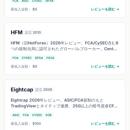
FCA
ASIC
CYSEC
DFSA
とコストを他社と徹底比較します。
最低入金額： $0
レビューを読む →
HFM
設立 2010
HFM（旧HotForex）2026年レビュー。FCA/CySEC含む6
つの規制当局に認可されたグローバルブローカー。Cent口
座で少額から開始可能、コピートレード機能搭載。Zero口
FCA
CYSEC
DFSA
FSCA
座含む全口座タイプ、スプレッド、出入金方法を徹底解説
します。
最低入金額： $0
レビューを読む →
Eightcap
設立 2009
Eightcap 2026年レビュー。ASIC/FCA規制のもと
TradingViewとネイティブ連携、250以上の暗号資産CFD
に対応、Raw口座は0.0pipsから。FXと仮想通貨を一つの
ASIC
FCA
CYSEC
SCB
ブローカーで取引したいトレーダーに最適か検証します。
最低入金額： $100
レビューを読む →