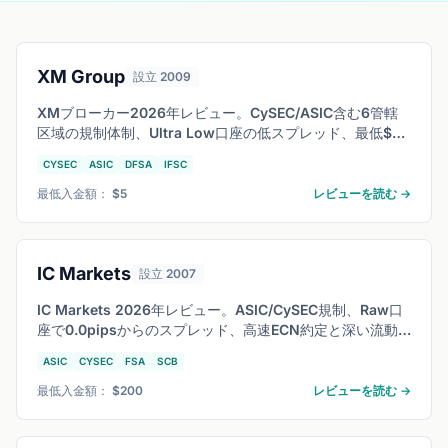
XM Group
設立 2009
XMブローカー2026年レビュー。CySEC/ASIC含む6管轄
区域の規制体制、Ultra Low口座の低スプレッド、最低$5
入金、MT4/MT5対応、1,000以上の取扱銘柄を徹底検証。
CYSEC
ASIC
DFSA
IFSC
初心者から中級者まで最適な口座タイプとコストを比較解
説します。
最低入金額： $5
レビューを読む →
IC Markets
設立 2007
IC Markets 2026年レビュー。ASIC/CySEC規制、Raw口
座で0.0pipsからのスプレッド、高速ECN約定と深い流動
性、cTrader・TradingView対応。低レイテンシー環境を
ASIC
CYSEC
FSA
SCB
求めるスキャルパーやアルゴトレーダーに最適か検証しま
す。
最低入金額： $200
レビューを読む →