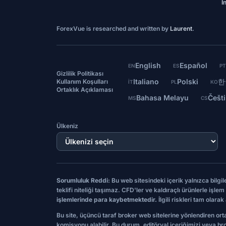
İ
ForexVue is researched and written by
Laurent
.
English
Español
EN
ES
P
Gizlilik Politikası
Italiano
Polski
한
Kullanım Koşulları
IT
PL
KO
Ortaklık Açıklaması
Bahasa Melayu
Češt
MS
CS
Ülkeniz
Sorumluluk Reddi:
Bu web sitesindeki içerik yalnızca bilgi
teklifi niteliği taşımaz. CFD'ler ve kaldıraçlı ürünlerle iş
işlemlerinde para kaybetmektedir.
İlgili riskleri tam olar
Bu site, üçüncü taraf broker web sitelerine yönlendiren ort
komisyonu alabilir. Bu durum, editöryal içeriğimizi veya br