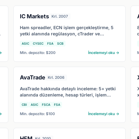
IC Markets
Krl. 2007
Ham spreadler, ECN işlem gerçekleştirme, 5
yetki alanında regülasyon, cTrader ve
TradingView dahil platform seçenekleri ile IC
ASIC
CYSEC
FSA
SCB
Markets'ın 2026'da en çok kime uygun
olduğunu kapsayan detaylı IC Markets
→
Min. depozito: $200
İncelemeyi oku →
incelemesi.
AvaTrade
Krl. 2006
AvaTrade hakkında detaylı inceleme: 5+ yetki
e
alanında düzenleme, hesap türleri, işlem
maliyetleri, AvaTradeGO dahil platformlar ve
CBI
ASIC
FSCA
FSA
2026'da AvaTrade'in en uygun olduğu
yatırımcı profili.
→
Min. depozito: $100
İncelemeyi oku →
HFM
Krl. 2010