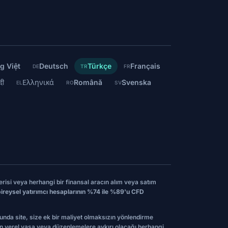
g Việt
Deutsch
Türkçe
Français
DE
TR
FR
्दी
Ελληνικά
Română
Svenska
EL
RO
SV
erisi veya herhangi bir finansal aracın alım veya satım
ireysel yatırımcı hesaplarının %74 ile %89'u CFD
munda site, size ek bir maliyet olmaksızın yönlendirme
ımın yerel yasa veya düzenlemelere aykırı olacağı herhangi