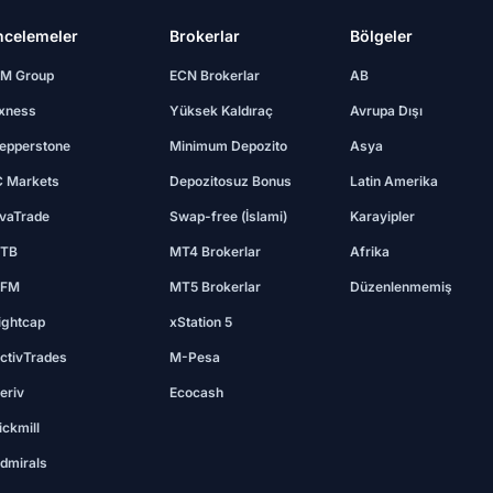
ncelemeler
Brokerlar
Bölgeler
M Group
ECN Brokerlar
AB
xness
Yüksek Kaldıraç
Avrupa Dışı
epperstone
Minimum Depozito
Asya
C Markets
Depozitosuz Bonus
Latin Amerika
vaTrade
Swap-free (İslami)
Karayipler
TB
MT4 Brokerlar
Afrika
FM
MT5 Brokerlar
Düzenlenmemiş
ightcap
xStation 5
ctivTrades
M-Pesa
eriv
Ecocash
ickmill
dmirals