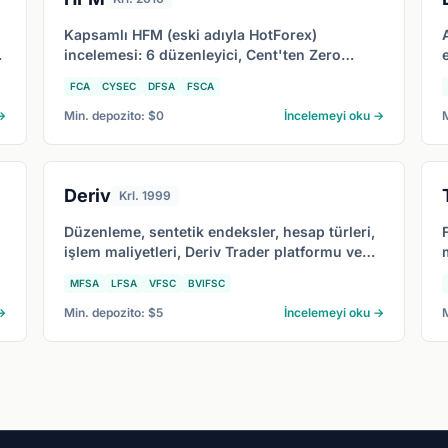
Kapsamlı HFM (eski adıyla HotForex)
,
incelemesi: 6 düzenleyici, Cent'ten Zero
hesaba, kopya ticareti ve 2026'da HFM'nin en
FCA
CYSEC
DFSA
FSCA
uygun olduğu profil.
→
Min. depozito: $0
İncelemeyi oku →
Deriv
Krl. 1999
Düzenleme, sentetik endeksler, hesap türleri,
işlem maliyetleri, Deriv Trader platformu ve
Deriv'in 2026'da en çok kime uygun
MFSA
LFSA
VFSC
BVIFSC
olduğunu kapsayan kapsamlı Deriv
incelemesi.
→
Min. depozito: $5
İncelemeyi oku →