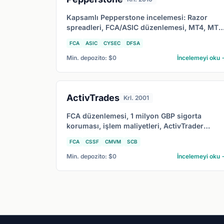
Kapsamlı Pepperstone incelemesi: Razor
spreadleri, FCA/ASIC düzenlemesi, MT4, MT5
cTrader, TradingView entegrasyonu ve
FCA
ASIC
CYSEC
DFSA
2026'da Pepperstone'un en uygun olduğu
profil.
Min. depozito: $0
İncelemeyi oku 
ActivTrades
Krl. 2001
FCA düzenlemesi, 1 milyon GBP sigorta
koruması, işlem maliyetleri, ActivTrader
platformu ve ActivTrades'in 2026'da en çok
FCA
CSSF
CMVM
SCB
kime uygun olduğunu kapsayan kapsamlı
ActivTrades incelemesi.
Min. depozito: $0
İncelemeyi oku 