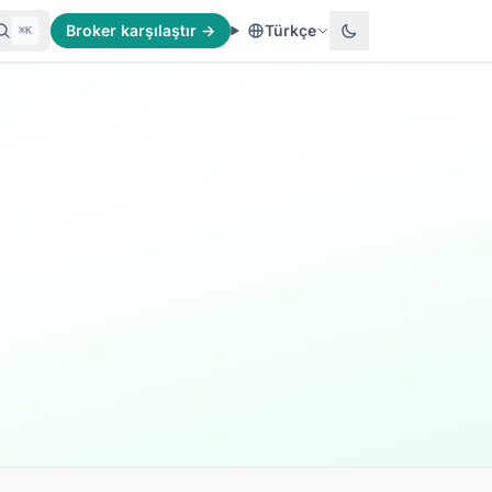
Broker karşılaştır →
Türkçe
⌘K