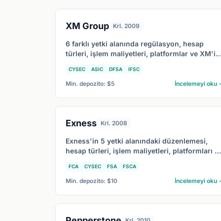
XM Group
Krl. 2009
6 farklı yetki alanında regülasyon, hesap
türleri, işlem maliyetleri, platformlar ve XM'in
2026'da en çok kime uygun olduğunu
CYSEC
ASIC
DFSA
IFSC
kapsayan detaylı XM incelemesi.
Min. depozito: $5
İncelemeyi oku 
Exness
Krl. 2008
Exness'in 5 yetki alanındaki düzenlemesi,
hesap türleri, işlem maliyetleri, platformları v
2026'da Exness'in kime en uygun olduğunu
FCA
CYSEC
FSA
FSCA
kapsayan detaylı inceleme.
Min. depozito: $10
İncelemeyi oku 
Pepperstone
Krl. 2010