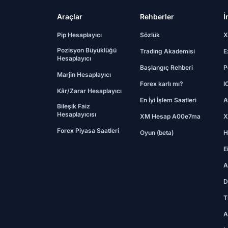
Araçlar
Rehberler
İ
Pip Hesaplayıcı
Sözlük
X
Pozisyon Büyüklüğü
Trading Akademisi
E
Hesaplayıcı
Başlangıç Rehberi
P
Marjin Hesaplayıcı
Forex karlı mı?
I
Kâr/Zarar Hesaplayıcı
En İyi İşlem Saatleri
A
Bileşik Faiz
Hesaplayıcısı
XM Hesap A00e7ma
X
Forex Piyasa Saatleri
Oyun (beta)
H
E
A
D
T
A