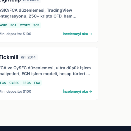
ASIC/FCA düzenlemesi, TradingView
entegrasyonu, 250+ kripto CFD, ham
spreadler ve Eightcap'in 2026'da en çok kime
ASIC
FCA
CYSEC
SCB
uygun olduğunu kapsayan detaylı Eightcap
incelemesi.
Min. depozito: $100
İncelemeyi oku →
Tickmill
Krl. 2014
FCA ve CySEC düzenlemesi, ultra düşük işlem
maliyetleri, ECN işlem modeli, hesap türleri ve
Tickmill'in 2026'da en çok kime uygun
FCA
CYSEC
FSCA
FSA
olduğunu kapsayan detaylı Tickmill
incelemesi.
Min. depozito: $100
İncelemeyi oku →