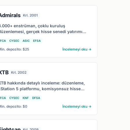
Admirals
Krl. 2001
8.000+ enstrüman, çoklu kuruluş
düzenlemesi, gerçek hisse senedi yatırımı
dahil hesap türleri, işlem maliyetleri ve
FCA
CYSEC
ASIC
EFSA
Admirals'ın 2026'da en çok kime uygun
olduğunu kapsayan kapsamlı Admirals
Min. depozito: $25
İncelemeyi oku →
incelemesi.
XTB
Krl. 2002
XTB hakkında detaylı inceleme: düzenleme,
xStation 5 platformu, komisyonsuz hisse
yatırımı, işlem maliyetleri ve 2026'da XTB'nin
FCA
CYSEC
KNF
DFSA
en uygun olduğu yatırımcı profili.
Min. depozito: $0
İncelemeyi oku →
Eightcap
Krl. 2009