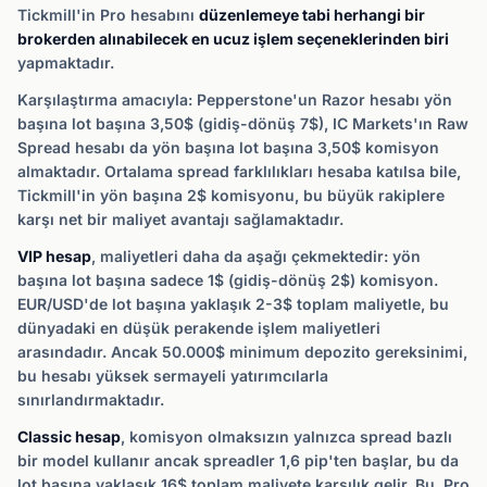
Tickmill'in Pro hesabını
düzenlemeye tabi herhangi bir
brokerden alınabilecek en ucuz işlem seçeneklerinden biri
yapmaktadır.
Karşılaştırma amacıyla: Pepperstone'un Razor hesabı yön
başına lot başına 3,50$ (gidiş-dönüş 7$), IC Markets'ın Raw
Spread hesabı da yön başına lot başına 3,50$ komisyon
almaktadır. Ortalama spread farklılıkları hesaba katılsa bile,
Tickmill'in yön başına 2$ komisyonu, bu büyük rakiplere
karşı net bir maliyet avantajı sağlamaktadır.
VIP hesap
, maliyetleri daha da aşağı çekmektedir: yön
başına lot başına sadece 1$ (gidiş-dönüş 2$) komisyon.
EUR/USD'de lot başına yaklaşık 2-3$ toplam maliyetle, bu
dünyadaki en düşük perakende işlem maliyetleri
arasındadır. Ancak 50.000$ minimum depozito gereksinimi,
bu hesabı yüksek sermayeli yatırımcılarla
sınırlandırmaktadır.
Classic hesap
, komisyon olmaksızın yalnızca spread bazlı
bir model kullanır ancak spreadler 1,6 pip'ten başlar, bu da
lot başına yaklaşık 16$ toplam maliyete karşılık gelir. Bu, Pro