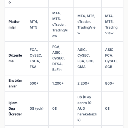
o
MT4,
MT4, MT5,
MT4,
MT5,
Platfor
MT4,
cTrader,
MT5,
cTrader,
mlar
MT5
TradingVie
Trading
TradingVi
w
View
ew
FCA,
FCA,
ASIC,
ASIC,
ASIC,
Düzenle
CySEC,
CySEC,
FCA,
CySEC,
me
FSCA,
FSA, SCB,
CySEC,
DFSA,
FSA
CMA
SCB
BaFin
Enstrüm
500+
1.200+
2.200+
800+
anlar
0$ (6 ay
İşlem
sonra 10
Dışı
0$ (yok)
0$
AUD
0$
Ücretler
hareketsizli
k)