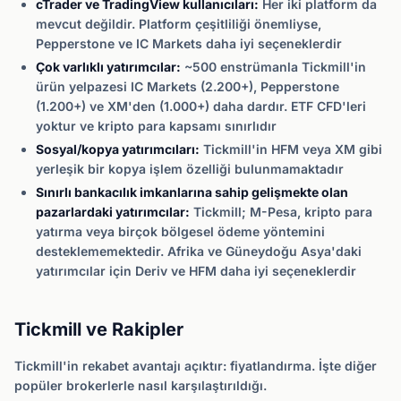
cTrader ve TradingView kullanıcıları:
Her iki platform da
mevcut değildir. Platform çeşitliliği önemliyse,
Pepperstone ve IC Markets daha iyi seçeneklerdir
Çok varlıklı yatırımcılar:
~500 enstrümanla Tickmill'in
ürün yelpazesi IC Markets (2.200+), Pepperstone
(1.200+) ve XM'den (1.000+) daha dardır. ETF CFD'leri
yoktur ve kripto para kapsamı sınırlıdır
Sosyal/kopya yatırımcıları:
Tickmill'in HFM veya XM gibi
yerleşik bir kopya işlem özelliği bulunmamaktadır
Sınırlı bankacılık imkanlarına sahip gelişmekte olan
pazarlardaki yatırımcılar:
Tickmill; M-Pesa, kripto para
yatırma veya birçok bölgesel ödeme yöntemini
desteklememektedir. Afrika ve Güneydoğu Asya'daki
yatırımcılar için Deriv ve HFM daha iyi seçeneklerdir
Tickmill ve Rakipler
Tickmill'in rekabet avantajı açıktır: fiyatlandırma. İşte diğer
popüler brokerlerle nasıl karşılaştırıldığı.