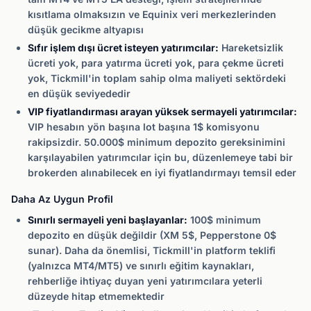
kısıtlama olmaksızın ve Equinix veri merkezlerinden
düşük gecikme altyapısı
Sıfır işlem dışı ücret isteyen yatırımcılar:
Hareketsizlik
ücreti yok, para yatırma ücreti yok, para çekme ücreti
yok, Tickmill'in toplam sahip olma maliyeti sektördeki
en düşük seviyededir
VIP fiyatlandırması arayan yüksek sermayeli yatırımcılar:
VIP hesabın yön başına lot başına 1$ komisyonu
rakipsizdir. 50.000$ minimum depozito gereksinimini
karşılayabilen yatırımcılar için bu, düzenlemeye tabi bir
brokerden alınabilecek en iyi fiyatlandırmayı temsil eder
Daha Az Uygun Profil
Sınırlı sermayeli yeni başlayanlar:
100$ minimum
depozito en düşük değildir (XM 5$, Pepperstone 0$
sunar). Daha da önemlisi, Tickmill'in platform teklifi
(yalnızca MT4/MT5) ve sınırlı eğitim kaynakları,
rehberliğe ihtiyaç duyan yeni yatırımcılara yeterli
düzeyde hitap etmemektedir