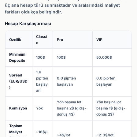
üç ana hesap türü sunmaktadır ve aralarındaki maliyet
farkları oldukça belirgindir.
Hesap Karşılaştırması
Classi
Özellik
Pro
VIP
c
Minimum
100$
100$
50.000$
Depozito
1,6
Spread
pip'ten
0,0 pip'ten
0,0 pip'ten
(EUR/USD
başlay
başlayan
başlayan
)
an
Yön başına lot
Yön başına lot
Komisyon
Yok
başına 2$ (gidiş-
başına 1$ (gidiş-
dönüş 4$)
dönüş 2$)
Toplam
Maliyet
~16$/l
~4$/lot
~2-3$/lot