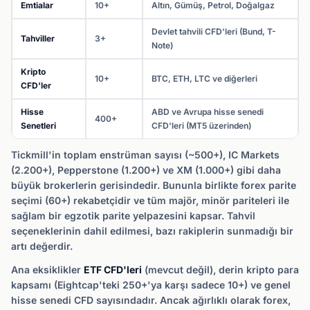
Emtialar
10+
Altın, Gümüş, Petrol, Doğalgaz
Devlet tahvili CFD'leri (Bund, T-
Tahviller
3+
Note)
Kripto
10+
BTC, ETH, LTC ve diğerleri
CFD'ler
Hisse
ABD ve Avrupa hisse senedi
400+
Senetleri
CFD'leri (MT5 üzerinden)
Tickmill'in toplam enstrüman sayısı (~500+), IC Markets
(2.200+), Pepperstone (1.200+) ve XM (1.000+) gibi daha
büyük brokerlerin gerisindedir. Bununla birlikte forex parite
seçimi (60+) rekabetçidir ve tüm majör, minör pariteleri ile
sağlam bir egzotik parite yelpazesini kapsar. Tahvil
seçeneklerinin dahil edilmesi, bazı rakiplerin sunmadığı bir
artı değerdir.
Ana eksiklikler
ETF CFD'leri
(mevcut değil), derin kripto para
kapsamı (Eightcap'teki 250+'ya karşı sadece 10+) ve genel
hisse senedi CFD sayısındadır. Ancak ağırlıklı olarak forex,