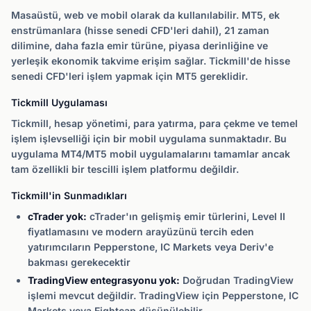
Masaüstü, web ve mobil olarak da kullanılabilir. MT5, ek
enstrümanlara (hisse senedi CFD'leri dahil), 21 zaman
dilimine, daha fazla emir türüne, piyasa derinliğine ve
yerleşik ekonomik takvime erişim sağlar. Tickmill'de hisse
senedi CFD'leri işlem yapmak için MT5 gereklidir.
Tickmill Uygulaması
Tickmill, hesap yönetimi, para yatırma, para çekme ve temel
işlem işlevselliği için bir mobil uygulama sunmaktadır. Bu
uygulama MT4/MT5 mobil uygulamalarını tamamlar ancak
tam özellikli bir tescilli işlem platformu değildir.
Tickmill'in Sunmadıkları
cTrader yok:
cTrader'ın gelişmiş emir türlerini, Level II
fiyatlamasını ve modern arayüzünü tercih eden
yatırımcıların Pepperstone, IC Markets veya Deriv'e
bakması gerekecektir
TradingView entegrasyonu yok:
Doğrudan TradingView
işlemi mevcut değildir. TradingView için Pepperstone, IC
Markets veya Eightcap düşünülebilir