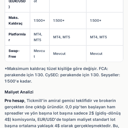
(EUR/USD
ot
)
Maks.
1:500*
1:500*
1:500*
Kaldıraç
Platformla
MT4,
MT4, MT5
MT4, MT5
r
MT5
Swap-
Mevcu
Mevcut
Mevcut
Free
t
*Maksimum kaldıraç tüzel kişiliğe göre değişir. FCA:
perakende için 1:30. CySEC: perakende için 1:30. Seyşeller:
1:500'e kadar.
Maliyet Analizi
Pro hesap
, Tickmill'in amiral gemisi teklifidir ve brokerin
gerçekten öne çıktığı üründür. 0,0 pip'ten başlayan ham
spreadler ve yön başına lot başına sadece 2$ (gidiş-dönüş
4$) komisyonla, EUR/USD'de toplam maliyet standart lot
başına ortalama yaklaşık 4$ olarak gerçekleşmektedir. Bu,