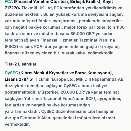
FCA
(Finansal Yönetim Otoritesi, Birleşik Krallık), Kayıt
717270:
Tickmill UK Ltd, FCA tarafından yetkilendirilmiş ve
düzenlenmektedir. Bu en yüksek koruma seviyesini sağlar:
zorunlu müşteri fonları ayrıştırması, perakende müşteriler
için negatif bakiye koruması, majör forex pariteleri için 1:30
kaldıraç sınırı ve müşteri başına 85.000 GBP'ye kadar
teminat sağlayan Finansal Hizmetler Tazminat Planı'na
(FSCS) erişim. FCA, dünya genelinde en güçlü iki veya üç
finansal düzenleyiciden biri olarak kabul edilmektedir.
Tier-2 Lisanslar
CySEC
(Kıbrıs Menkul Kıymetler ve Borsa Komisyonu),
Lisans 278/15:
Tickmill Europe Ltd, MiFID II kapsamında AB
düzeyinde denetim sağlayan CySEC altında faaliyet
göstermektedir. Müşteriler, 20.000 EUR'ya kadar teminat
sağlayan Yatırımcı Tazminat Fonu'ndan (ICF), ayrıştırılmış
fonlardan ve negatif bakiye korumasından
yararlanmaktadır. CySEC düzenlemesine tabi hesaplar,
Avrupa Ekonomik Alanı genelindeki müşterilere hizmet
vermektedir.