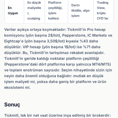
En düşük
Platform
Trading
Derin
En
maliyetle
çeşitliliği,
View,
likidite, algo
Uygun
r,
işlem
kripto
işlem
scalping
kalitesi
CFD'ler
Veriler açıkça ortaya koymaktadır: Tickmill'in Pro hesap
komisyonu (yön başına 2$/lot), Pepperstone, IC Markets ve
Eightcap'e (yön başına 3,50$/lot) kıyasla %43 daha
düşüktür. VIP hesap (yön başına 1$/lot) ise %71 daha
düşüktür. Bu, Tickmill'in tartışılmaz rekabet avantajıdır.
Tickmill'in geride kaldığı noktalar platform çeşitliliği
(Pepperstone'daki dört platforma karşı yalnızca MT4/MT5)
ve toplam enstrüman sayısıdır. Seçim nihayetinde sizin için
neyin daha önemli olduğuna bağlıdır: mutlak en düşük
işlem maliyeti mi, yoksa daha geniş bir platform ve ürün
ekosistemi mi.
Sonuç
Tickmill, tek bir net vaat üzerine inşa edilmiş bir brokerdir: