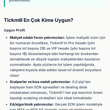
yönetmelidir.
Tickmill En Çok Kime Uygun?
Uygun Profil
Maliyet odaklı forex yatırımcıları:
İşlem maliyeti sizin için
bir numaralı öncelikse, Tickmill'in Pro hesabı (yön
başına lot başına 2$) ve VIP hesabı (yön başına lot
başına 1$) düzenlemeye tabi herhangi bir brokerden
alınabilecek en düşük toplam maliyetlerden bazılarını
sunmaktadır. Ayda yüzlerce lot işlem yapıldığında,
rakiplere kıyasla elde edilen tasarruf önemli boyutlara
ulaşır
Scalperler ve kısa vadeli yatırımcılar:
0,0 pip'ten
başlayan ham ECN spreadleri ve dealing desk
müdahalesi olmaması, Tickmill'i her pip kesrinin önem
taşıdığı scalping stratejileri için ideal kılmaktadır
EA/algoritmik yatırımcılar:
Gerçek ECN işlem modeliyle
tam MT4 ve MT5 EA desteği, işlem stratejilerinde