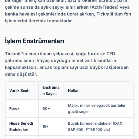
bir diğer öne çıkan özelliktir. Bazı brokerler ücretsiz para
çekme sunsa da aylık sayıyı sınırlarken (ActivTrades) veya
banka havalesi çekimlerinde ücret alırken, Tickmill tüm fon
işlemlerini ücretsiz tutmaktadır.
İşlem Enstrümanları
Tickmill'in enstrüman yelpazesi, çoğu forex ve CFD
yatırımcısının ihtiyaç duyduğu temel varlık sınıflarını
kapsamaktadır; ancak toplam sayı bazı büyük rakiplerden
daha düşüktür.
Enstrüma
Varlık Sınıfı
Notlar
n Sayısı
Majör, minör ve egzotik pariteler,
Forex
60+
güçlü seçim
Hisse Senedi
Büyük küresel endeksler (DAX,
15+
Endeksleri
S&P 500, FTSE 100 vb.)