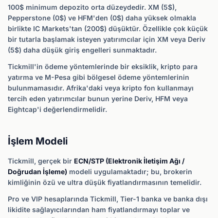
100$ minimum depozito orta düzeydedir. XM (5$),
Pepperstone (0$) ve HFM'den (0$) daha yüksek olmakla
birlikte IC Markets'tan (200$) düşüktür. Özellikle çok küçük
bir tutarla başlamak isteyen yatırımcılar için XM veya Deriv
(5$) daha düşük giriş engelleri sunmaktadır.
Tickmill'in ödeme yöntemlerinde bir eksiklik, kripto para
yatırma ve M-Pesa gibi bölgesel ödeme yöntemlerinin
bulunmamasıdır. Afrika'daki veya kripto fon kullanmayı
tercih eden yatırımcılar bunun yerine Deriv, HFM veya
Eightcap'i değerlendirmelidir.
İşlem Modeli
Tickmill, gerçek bir
ECN/STP (Elektronik İletişim Ağı /
Doğrudan İşleme)
modeli uygulamaktadır; bu, brokerin
kimliğinin özü ve ultra düşük fiyatlandırmasının temelidir.
Pro ve VIP hesaplarında Tickmill, Tier-1 banka ve banka dışı
likidite sağlayıcılarından ham fiyatlandırmayı toplar ve