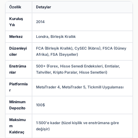
Özellik
Detaylar
Kuruluş
2014
Yılı
Merkez
Londra, Birleşik Krallık
Düzenleyi
FCA (Birleşik Krallık), CySEC (Kıbrıs), FSCA (Güney
ciler
Afrika), FSA (Seyşeller)
Enstrüma
500+ (Forex, Hisse Senedi Endeksleri, Emtialar,
nlar
Tahviller, Kripto Paralar, Hisse Senetleri)
Platformla
MetaTrader 4, MetaTrader 5, Tickmill Uygulaması
r
Minimum
100$
Depozito
Maksimu
1:500'e kadar (tüzel kişilik ve enstrümana göre
m
değişir)
Kaldıraç