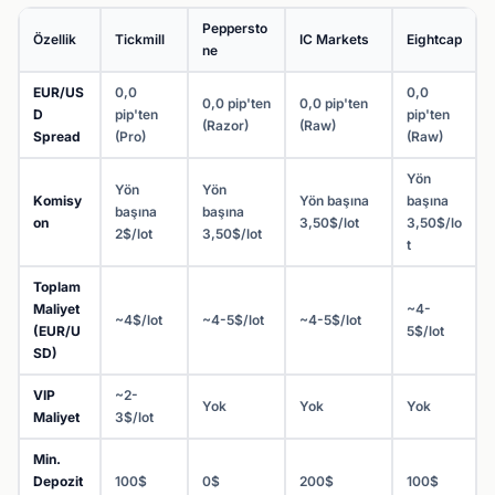
Peppersto
Özellik
Tickmill
IC Markets
Eightcap
ne
EUR/US
0,0
0,0
0,0 pip'ten
0,0 pip'ten
D
pip'ten
pip'ten
(Razor)
(Raw)
Spread
(Pro)
(Raw)
Yön
Yön
Yön
Komisy
Yön başına
başına
başına
başına
on
3,50$/lot
3,50$/lo
2$/lot
3,50$/lot
t
Toplam
Maliyet
~4-
~4$/lot
~4-5$/lot
~4-5$/lot
(EUR/U
5$/lot
SD)
VIP
~2-
Yok
Yok
Yok
Maliyet
3$/lot
Min.
Depozit
100$
0$
200$
100$