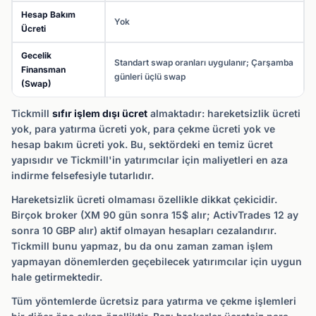
Hesap Bakım
Yok
Ücreti
Gecelik
Standart swap oranları uygulanır; Çarşamba
Finansman
günleri üçlü swap
(Swap)
Tickmill
sıfır işlem dışı ücret
almaktadır: hareketsizlik ücreti
yok, para yatırma ücreti yok, para çekme ücreti yok ve
hesap bakım ücreti yok. Bu, sektördeki en temiz ücret
yapısıdır ve Tickmill'in yatırımcılar için maliyetleri en aza
indirme felsefesiyle tutarlıdır.
Hareketsizlik ücreti olmaması özellikle dikkat çekicidir.
Birçok broker (XM 90 gün sonra 15$ alır; ActivTrades 12 ay
sonra 10 GBP alır) aktif olmayan hesapları cezalandırır.
Tickmill bunu yapmaz, bu da onu zaman zaman işlem
yapmayan dönemlerden geçebilecek yatırımcılar için uygun
hale getirmektedir.
Tüm yöntemlerde ücretsiz para yatırma ve çekme işlemleri