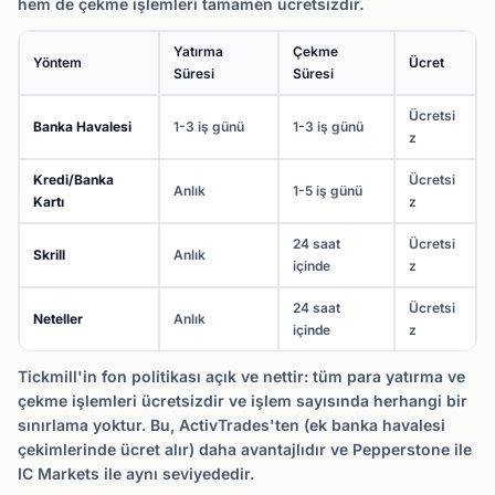
hem de çekme işlemleri tamamen ücretsizdir.
Yatırma
Çekme
Yöntem
Ücret
Süresi
Süresi
Ücretsi
Banka Havalesi
1-3 iş günü
1-3 iş günü
z
Kredi/Banka
Ücretsi
Anlık
1-5 iş günü
Kartı
z
24 saat
Ücretsi
Skrill
Anlık
içinde
z
24 saat
Ücretsi
Neteller
Anlık
içinde
z
Tickmill'in fon politikası açık ve nettir: tüm para yatırma ve
çekme işlemleri ücretsizdir ve işlem sayısında herhangi bir
sınırlama yoktur. Bu, ActivTrades'ten (ek banka havalesi
çekimlerinde ücret alır) daha avantajlıdır ve Pepperstone ile
IC Markets ile aynı seviyededir.