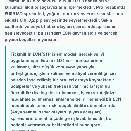
Tickmill'in likidite havuzu, büyük Tier-1 bankaları ve
kurumsal likidite sağlayıcılarını içermektedir. Pro hesabında
EUR/USD spreadleri, yoğun Londra/New York seanslarında
sıklıkla 0,0-0,2 pip seviyesinde seyretmektedir. Sakin
saatlerde ve büyük haber olayları çevresinde spreadler
genişleyecektir; bu standart ECN davranışıdır ve gerçek
piyasa koşullarını yansıtır.
Tickmill'in ECN/STP işlem modeli gerçek ve iyi
uygulanmıştır. Equinix LD4 veri merkezlerinin
kullanımı, ultra düşük komisyon yapısıyla
birleştiğinde, işlem kalitesi ve maliyet verimliliği için
sıfırdan inşa edilmiş bir brokeri ortaya koymaktadır.
Scalperler ve yüksek frekanslı yatırımcılar için bu
önemlidir: dealing desk olmaması, işlem stratejinize
müdahale edilmemesi anlamına gelir. Herhangi bir ECN
modelindeki temel risk, düşük likidite dönemlerinde
(Asya seansı, haber olayları, piyasa açılışları)
spreadlerin önemli ölçüde genişleyebilmesidir, bu
nedenle yatırımcılar beklentilerini buna göre