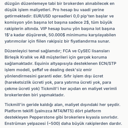
düzgün düzenlemeye tabi bir brokerden alınabilecek en
düşük işlem maliyetleri. Pro hesap bu vaadi yerine
getirmektedir: EUR/USD spreadleri 0,0 pip'ten başlar ve
komisyon yön başına lot başına sadece 2$, tüm büyük
rakiplerin altında. VIP hesap bunu yön başına lot başına
1$'a kadar düşürerek, 50.000$ minimumu karşılayabilen
yatırımcılar için fiilen rakipsiz bir fiyatlandırma sunar.
Düzenleyici temel sağlamdır; FCA ve CySEC lisansları
Birleşik Krallık ve AB müşterileri için gerçek koruma
sağlamaktadır. Equinix altyapısıyla desteklenen ECN/STP
işlem modeli, şeffaf ve dealing desk'siz emir
yönlendirmesini garanti eder. Sıfır işlem dışı ücret
(hareketsizlik ücreti yok, para yatırma ücreti yok, para
çekme ücreti yok) Tickmill'i her açıdan en maliyet verimli
brokerlerden biri yapmaktadır.
Tickmill'in geride kaldığı alan, maliyet dışındaki her şeydir.
Platform teklifi (yalnızca MT4/MT5) dört platform
destekleyen Pepperstone gibi brokerlere kıyasla sınırlıdır.
Enstrüman yelpazesi (~500) daha büyük rakiplerden dardır.