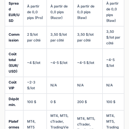
Sprea
À partir
À partir
À partir de
À partir de
d
de 0,0
de 0,0
0,0 pips
0,0 pips
EUR/U
pips
pips (Pro)
(Razor)
(Raw)
SD
(Raw)
3,50
Comm
2 $/lot
3,50 $/lot
3,50 $/lot
$/lot par
ission
par côté
par côté
par côté
côté
Coût
total
~4-5
~4 $/lot
~4-5 $/lot
~4-5 $/lot
(EUR/
$/lot
USD)
Coût
~2-3
N/A
N/A
N/A
VIP
$/lot
Dépôt
100 $
0 $
200 $
100 $
min.
MT4, MT5,
MT4,
MT4, MT5,
Platef
MT4,
cTrader,
MT5,
cTrader,
ormes
MT5
TradingVie
Trading