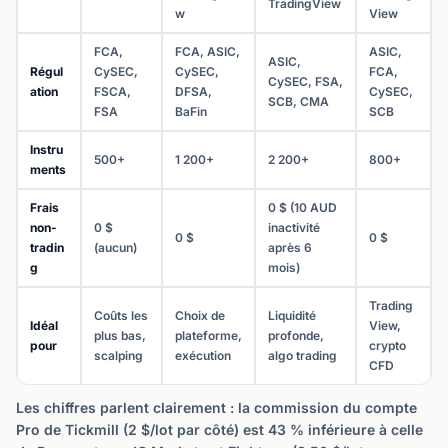
TradingView
w
View
FCA,
FCA, ASIC,
ASIC,
ASIC,
Régul
CySEC,
CySEC,
FCA,
CySEC, FSA,
ation
FSCA,
DFSA,
CySEC,
SCB, CMA
FSA
BaFin
SCB
Instru
500+
1 200+
2 200+
800+
ments
Frais
0 $ (10 AUD
non-
0 $
inactivité
0 $
0 $
tradin
(aucun)
après 6
g
mois)
Trading
Coûts les
Choix de
Liquidité
Idéal
View,
plus bas,
plateforme,
profonde,
pour
crypto
scalping
exécution
algo trading
CFD
Les chiffres parlent clairement : la commission du compte
Pro de Tickmill (2 $/lot par côté) est 43 % inférieure à celle