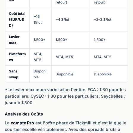
retour)
retour)
Coût total
~16
(EUR/US
~4 $/lot
~2-3 $/lot
$/lot
D)
Levier
1:500*
1:500*
1:500*
max.
Plateform
MT4,
MT4, MT5
MT4, MT5
es
MT5
Sans
Disponi
Disponible
Disponible
swap
ble
*Le levier maximum varie selon l'entité. FCA : 1:30 pour les
particuliers. CySEC : 1:30 pour les particuliers. Seychelles :
jusqu'à 1:500.
Analyse des Coûts
Le
compte Pro
est l'offre phare de Tickmill et c'est là que le
courtier excelle véritablement. Avec des spreads bruts à