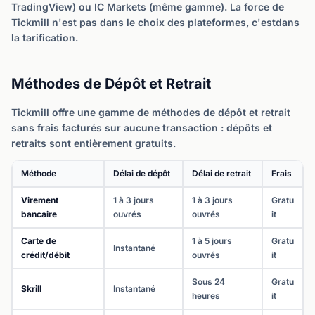
TradingView) ou IC Markets (même gamme). La force de
Tickmill n'est pas dans le choix des plateformes, c'estdans
la tarification.
Méthodes de Dépôt et Retrait
Tickmill offre une gamme de méthodes de dépôt et retrait
sans frais facturés sur aucune transaction : dépôts et
retraits sont entièrement gratuits.
Méthode
Délai de dépôt
Délai de retrait
Frais
Virement
1 à 3 jours
1 à 3 jours
Gratu
bancaire
ouvrés
ouvrés
it
Carte de
1 à 5 jours
Gratu
Instantané
crédit/débit
ouvrés
it
Sous 24
Gratu
Skrill
Instantané
heures
it