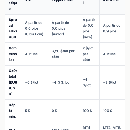
stiqu
l
e
Spre
À partir
À partir de
À partir de
ad
de 0,0
À partir de
0,6 pips
0,0 pips
EUR/
pips
0,9 pips
(Ultra Low)
(Razor)
USD
(Raw)
Com
2 $/lot
3,50 $/lot par
miss
Aucune
par
Aucune
côté
ion
côté
Coût
total
~4
(EUR
~6 $/lot
~4–5 $/lot
~9 $/lot
$/lot
/US
D)
Dép
ôt
5 $
0 $
100 $
100 $
min.
MT4,
MT4, MT5,