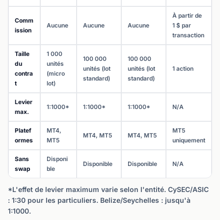
À partir de
Comm
Aucune
Aucune
Aucune
1 $ par
ission
transaction
Taille
1 000
100 000
100 000
du
unités
unités (lot
unités (lot
1 action
contra
(micro
standard)
standard)
t
lot)
Levier
1:1000*
1:1000*
1:1000*
N/A
max.
Platef
MT4,
MT5
MT4, MT5
MT4, MT5
ormes
MT5
uniquement
Sans
Disponi
Disponible
Disponible
N/A
swap
ble
*L'effet de levier maximum varie selon l'entité. CySEC/ASIC
: 1:30 pour les particuliers. Belize/Seychelles : jusqu'à
1:1000.