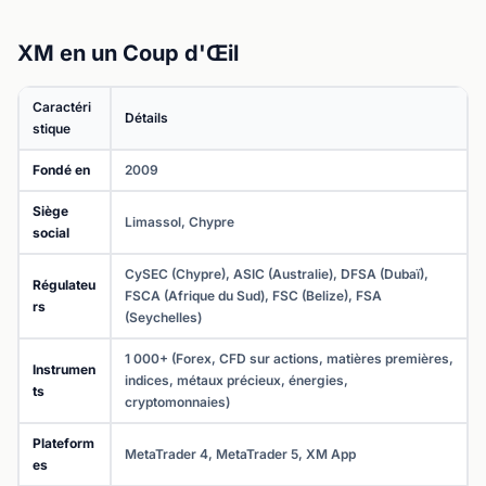
XM en un Coup d'Œil
Caractéri
Détails
stique
Fondé en
2009
Siège
Limassol, Chypre
social
CySEC (Chypre), ASIC (Australie), DFSA (Dubaï),
Régulateu
FSCA (Afrique du Sud), FSC (Belize), FSA
rs
(Seychelles)
1 000+ (Forex, CFD sur actions, matières premières,
Instrumen
indices, métaux précieux, énergies,
ts
cryptomonnaies)
Plateform
MetaTrader 4, MetaTrader 5, XM App
es