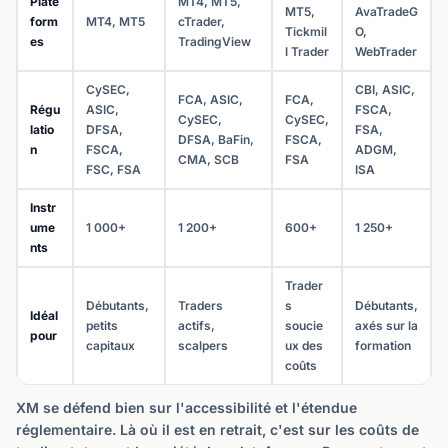
Plate
MT4, MT5,
MT5,
AvaTradeG
form
MT4, MT5
cTrader,
Tickmil
O,
es
TradingView
l Trader
WebTrader
CySEC,
CBI, ASIC,
FCA, ASIC,
FCA,
Régu
ASIC,
FSCA,
CySEC,
CySEC,
latio
DFSA,
FSA,
DFSA, BaFin,
FSCA,
n
FSCA,
ADGM,
CMA, SCB
FSA
FSC, FSA
ISA
Instr
ume
1 000+
1 200+
600+
1 250+
nts
Trader
Débutants,
Traders
s
Débutants,
Idéal
petits
actifs,
soucie
axés sur la
pour
capitaux
scalpers
ux des
formation
coûts
XM se défend bien sur l'accessibilité et l'étendue
réglementaire. Là où il est en retrait, c'est sur les coûts de