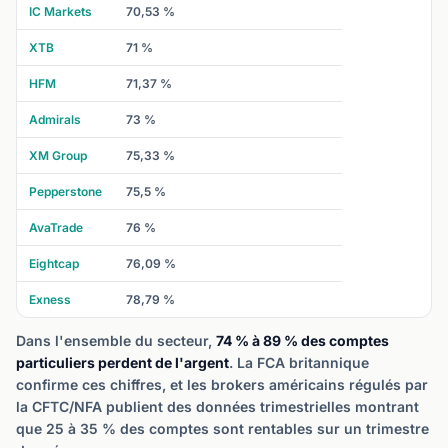
IC Markets
70,53 %
XTB
71 %
HFM
71,37 %
Admirals
73 %
XM Group
75,33 %
Pepperstone
75,5 %
AvaTrade
76 %
Eightcap
76,09 %
Exness
78,79 %
Dans l'ensemble du secteur,
74 % à 89 % des comptes
particuliers perdent de l'argent
. La FCA britannique
confirme ces chiffres, et les brokers américains régulés par
la CFTC/NFA publient des données trimestrielles montrant
que 25 à 35 % des comptes sont rentables sur un trimestre