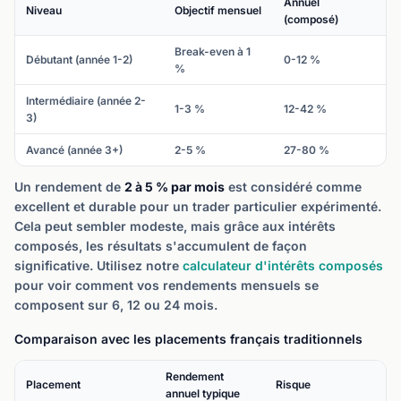
Annuel
Niveau
Objectif mensuel
(composé)
Break-even à 1
Débutant (année 1-2)
0-12 %
%
Intermédiaire (année 2-
1-3 %
12-42 %
3)
Avancé (année 3+)
2-5 %
27-80 %
Un rendement de
2 à 5 % par mois
est considéré comme
excellent et durable pour un trader particulier expérimenté.
Cela peut sembler modeste, mais grâce aux intérêts
composés, les résultats s'accumulent de façon
significative. Utilisez notre
calculateur d'intérêts composés
pour voir comment vos rendements mensuels se
composent sur 6, 12 ou 24 mois.
Comparaison avec les placements français traditionnels
Rendement
Placement
Risque
annuel typique