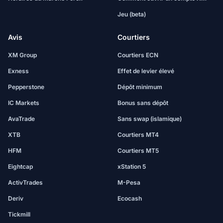
Jeu (beta)
Avis
Courtiers
XM Group
Courtiers ECN
Exness
Effet de levier élevé
Pepperstone
Dépôt minimum
IC Markets
Bonus sans dépôt
AvaTrade
Sans swap (islamique)
XTB
Courtiers MT4
HFM
Courtiers MT5
Eightcap
xStation 5
ActivTrades
M-Pesa
Deriv
Ecocash
Tickmill