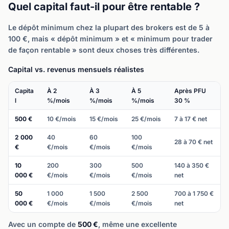
Quel capital faut-il pour être rentable ?
Le dépôt minimum chez la plupart des brokers est de 5 à
100 €, mais « dépôt minimum » et « minimum pour trader
de façon rentable » sont deux choses très différentes.
Capital vs. revenus mensuels réalistes
Capita
À 2
À 3
À 5
Après PFU
l
%/mois
%/mois
%/mois
30 %
500 €
10 €/mois
15 €/mois
25 €/mois
7 à 17 € net
2 000
40
60
100
28 à 70 € net
€
€/mois
€/mois
€/mois
10
200
300
500
140 à 350 €
000 €
€/mois
€/mois
€/mois
net
50
1 000
1 500
2 500
700 à 1 750 €
000 €
€/mois
€/mois
€/mois
net
Avec un compte de
500 €
, même une excellente