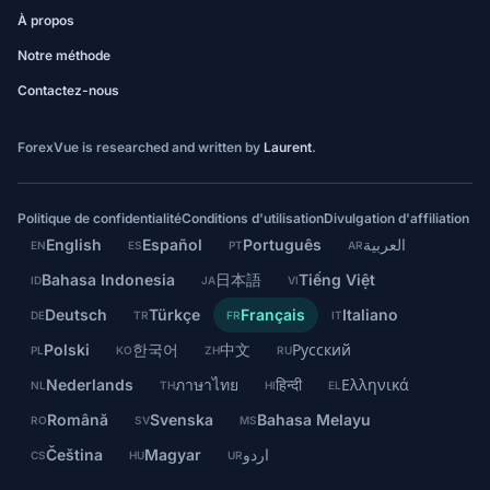
À propos
Notre méthode
Contactez-nous
ForexVue is researched and written by
Laurent
.
Politique de confidentialité
Conditions d'utilisation
Divulgation d'affiliation
English
Español
Português
العربية
EN
ES
PT
AR
Bahasa Indonesia
日本語
Tiếng Việt
ID
JA
VI
Deutsch
Türkçe
Français
Italiano
DE
TR
FR
IT
Polski
한국어
中文
Русский
PL
KO
ZH
RU
Nederlands
ภาษาไทย
हिन्दी
Ελληνικά
NL
TH
HI
EL
Română
Svenska
Bahasa Melayu
RO
SV
MS
Čeština
Magyar
اردو
CS
HU
UR