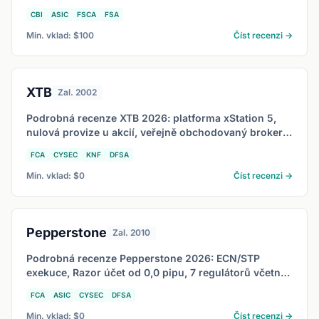
rozsáhlé vzdělávání a pro koho je vhodné.
CBI
ASIC
FSCA
FSA
Min. vklad: $100
Číst recenzi →
XTB
Zal. 2002
Podrobná recenze XTB 2026: platforma xStation 5,
nulová provize u akcií, veřejně obchodovaný broker s
regulací KNF, FCA a CySEC.
FCA
CYSEC
KNF
DFSA
Min. vklad: $0
Číst recenzi →
Pepperstone
Zal. 2010
Podrobná recenze Pepperstone 2026: ECN/STP
exekuce, Razor účet od 0,0 pipu, 7 regulátorů včetně
FCA, ASIC a CySEC, 4 platformy.
FCA
ASIC
CYSEC
DFSA
Min. vklad: $0
Číst recenzi →