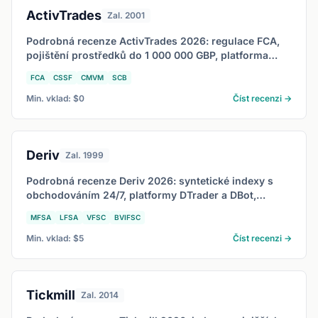
ActivTrades
Zal. 2001
Podrobná recenze ActivTrades 2026: regulace FCA,
pojištění prostředků do 1 000 000 GBP, platforma
ActivTrader, nízké spready a pro koho je vhodné.
FCA
CSSF
CMVM
SCB
Min. vklad: $0
Číst recenzi →
Deriv
Zal. 1999
Podrobná recenze Deriv 2026: syntetické indexy s
obchodováním 24/7, platformy DTrader a DBot,
regulace MFSA a VFSC a pro koho je Deriv vhodné.
MFSA
LFSA
VFSC
BVIFSC
Min. vklad: $5
Číst recenzi →
Tickmill
Zal. 2014