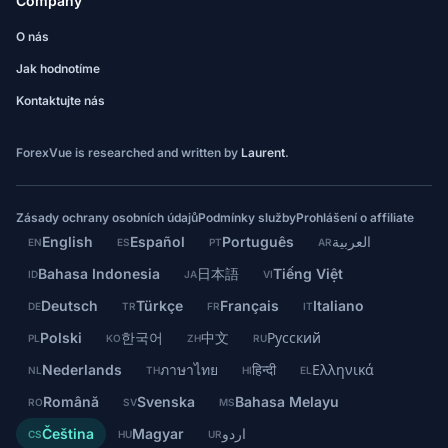
Company
O nás
Jak hodnotíme
Kontaktujte nás
ForexVue is researched and written by
Laurent
.
Zásady ochrany osobních údajů
Podmínky služby
Prohlášení o affiliate
English
Español
Português
العربية
EN
ES
PT
AR
Bahasa Indonesia
日本語
Tiếng Việt
ID
JA
VI
Deutsch
Türkçe
Français
Italiano
DE
TR
FR
IT
Polski
한국어
中文
Русский
PL
KO
ZH
RU
Nederlands
ภาษาไทย
हिन्दी
Ελληνικά
NL
TH
HI
EL
Română
Svenska
Bahasa Melayu
RO
SV
MS
Čeština
Magyar
اردو
CS
HU
UR