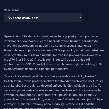
Vaše země
Upozornění:
Obsah na této webové stránce je poskytován pouze pro
informační a srovnávací účely a nepředstavuje finanční poradenství,
investiční doporučení ani nabídku ke koupi či prodeji jakéhokoli
finančního nástroje. Obchodování s CFD a produkty s pákovým efektem
nese vysokou míru rizika a nemusí být vhodné pro všechny investory,
mezi 74 % a 89 % účtů retailových investorů ztrácí peníze při
obchodování s CFD.
Pokud plně nerozumíte souvisejícím rizikům, měli
byste vyhledat nezávislé finanční poradenství.
Tato stránka obsahuje affiliate odkazy na webové stránky brokerů
třetích stran. Pokud prostřednictvím těchto odkazů otevřete účet, může
stránka obdržet provizi za doporučení bez dalších nákladů pro vás. To
neovlivňuje náš redakční obsah ani srovnání brokerů. Informace na této
stránce nejsou určeny k distribuci ani k použití jakoukoliv osobou v
jakékoli zemi nebo jurisdikci, kde by taková distribuce nebo použití bylo
v rozporu s místními zákony nebo předpisy. Rezidenti EU podléhají
omezením pákového efektu ESMA (max. 1:30 na hlavní forexové páry