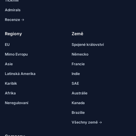
Tickmill
Admirals
Recenze →
Regiony
Země
EU
Spojené království
Mimo Evropu
Německo
Asie
Francie
Latinská Amerika
Indie
Karibik
SAE
Afrika
Austrálie
Neregulovaní
Kanada
Brazílie
Všechny země →