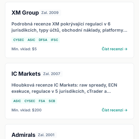
XM Group
Zal. 2009
Podrobná recenze XM pokrývající regulaci v 6
jurisdikcích, typy účtů, obchodní náklady, platformy a
pro koho je XM vhodné v roce 2026.
CYSEC
ASIC
DFSA
IFSC
Min. vklad: $5
Číst recenzi →
IC Markets
Zal. 2007
Hloubková recenze IC Markets: raw spready, ECN
exekuce, regulace v 5 jurisdikcích, cTrader a
TradingView, a pro koho je vhodné v roce 2026.
ASIC
CYSEC
FSA
SCB
Min. vklad: $200
Číst recenzi →
Admirals
Zal. 2001