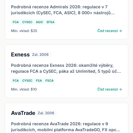
Podrobná recenze Admirals 2026: regulace v 7
jurisdikcích (CySEC, FCA, ASIC), 8 000+ nástrojů
včetně reálných akcií a ETF přes Invest.MT5.
FCA
CYSEC
ASIC
EFSA
Min. vklad: $25
Číst recenzi →
Exness
Zal. 2008
Podrobná recenze Exness 2026: okamžité výběry,
regulace FCA a CySEC, páka až Unlimited, 5 typů účtů
od Standard po Zero a spready od 0,0 pipu.
FCA
CYSEC
FSA
FSCA
Min. vklad: $10
Číst recenzi →
AvaTrade
Zal. 2006
Podrobná recenze AvaTrade 2026: regulace v 9
jurisdikcích, mobilní platforma AvaTradeGO, FX opce,