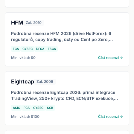
HFM
Zal. 2010
Podrobná recenze HFM 2026 (dříve HotForex): 6
regulátorů, copy trading, účty od Cent po Zero,
spready od 0,0 pipu a pro koho je vhodné.
FCA
CYSEC
DFSA
FSCA
Min. vklad: $0
Číst recenzi →
Eightcap
Zal. 2009
Podrobná recenze Eightcap 2026: přímá integrace
TradingView, 250+ krypto CFD, ECN/STP exekuce,
regulace ASIC a FCA, raw spready od 0,0 pipu.
ASIC
FCA
CYSEC
SCB
Min. vklad: $100
Číst recenzi →