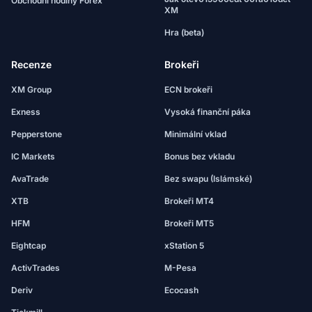
Obchodní hodiny Forex
XM
Hra (beta)
Recenze
Brokeři
XM Group
ECN brokeři
Exness
Vysoká finanční páka
Pepperstone
Minimální vklad
IC Markets
Bonus bez vkladu
AvaTrade
Bez swapu (Islámské)
XTB
Brokeři MT4
HFM
Brokeři MT5
Eightcap
xStation 5
ActivTrades
M-Pesa
Deriv
Ecocash