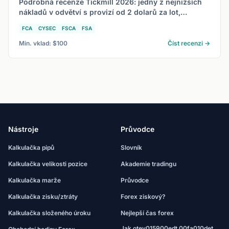
Podrobná recenze Tickmill 2026: jedny z nejnižších
nákladů v odvětví s provizí od 2 dolarů za lot,
ECN/STP exekuce, regulace FCA a CySEC.
FCA
CYSEC
FSCA
FSA
Min. vklad: $100
Číst recenzi →
Nástroje
Průvodce
Kalkulačka pipů
Slovník
Kalkulačka velikosti pozice
Akademie tradingu
Kalkulačka marže
Průvodce
Kalkulačka zisku/ztráty
Forex ziskový?
Kalkulačka složeného úroku
Nejlepší čas forex
Jak otev015900edt 00fa010det