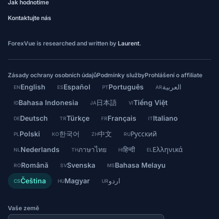
Jak hodnotíme
Kontaktujte nás
ForexVue is researched and written by
Laurent
.
Zásady ochrany osobních údajů
Podmínky služby
Prohlášení o affiliate
English
Español
Português
العربية
EN
ES
PT
AR
Bahasa Indonesia
日本語
Tiếng Việt
ID
JA
VI
Deutsch
Türkçe
Français
Italiano
DE
TR
FR
IT
Polski
한국어
中文
Русский
PL
KO
ZH
RU
Nederlands
ภาษาไทย
हिन्दी
Ελληνικά
NL
TH
HI
EL
Română
Svenska
Bahasa Melayu
RO
SV
MS
Čeština
Magyar
اردو
CS
HU
UR
Vaše země