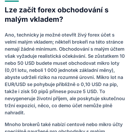
Lze začít forex obchodování s
malým vkladem?
Ano, technicky je možné otevřít živý forex účet s
velmi malým vkladem; někteří brokeři na této stránce
nemají žádné minimum. Obchodování s malým účtem
však vyžaduje realistická očekávání. Se zůstatkem 10
nebo 50 USD budete muset obchodovat mikro loty
(0,01 lotu, neboli 1 000 jednotek základní měny),
abyste udrželi riziko na rozumné úrovni. Mikro lot na
EUR/USD se pohybuje přibližně o 0,10 USD na pip,
takže i zisk 50 pipů přinese pouze 5 USD. To
nevygeneruje životní příjem, ale poskytuje skutečnou
tržní expozici, něco, co demo účet nemůže plně
nahradit.
Mnoho brokerů také nabízí centové nebo mikro účty
speciálně navržené pro obchodníky s malým