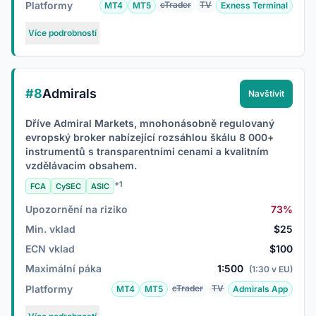
Platformy
cTrader
TV
MT4
MT5
Exness Terminal
Více podrobností
#8
Admirals
Navštívit
Dříve Admiral Markets, mnohonásobně regulovaný
evropský broker nabízející rozsáhlou škálu 8 000+
instrumentů s transparentními cenami a kvalitním
vzdělávacím obsahem.
+1
FCA
CySEC
ASIC
Upozornění na riziko
73%
Min. vklad
$25
ECN vklad
$100
Maximální páka
1:500
(1:30 v EU)
Platformy
cTrader
TV
MT4
MT5
Admirals App