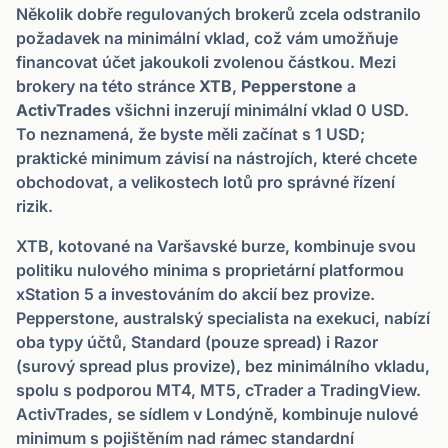
Několik dobře regulovaných brokerů zcela odstranilo
požadavek na minimální vklad, což vám umožňuje
financovat účet jakoukoli zvolenou částkou. Mezi
brokery na této stránce
XTB
,
Pepperstone
a
ActivTrades
všichni inzerují minimální vklad 0 USD.
To neznamená, že byste měli začínat s 1 USD;
praktické minimum závisí na nástrojích, které chcete
obchodovat, a velikostech lotů pro správné řízení
rizik.
XTB, kotované na Varšavské burze, kombinuje svou
politiku nulového minima s proprietární platformou
xStation 5 a investováním do akcií bez provize.
Pepperstone, australský specialista na exekuci, nabízí
oba typy účtů, Standard (pouze spread) i Razor
(surový spread plus provize), bez minimálního vkladu,
spolu s podporou MT4, MT5, cTrader a TradingView.
ActivTrades, se sídlem v Londýně, kombinuje nulové
minimum s pojištěním nad rámec standardní