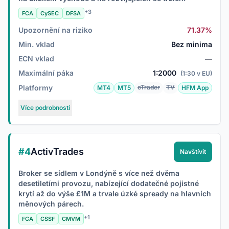
+3
FCA
CySEC
DFSA
Upozornění na riziko
71.37%
Min. vklad
Bez minima
ECN vklad
—
Maximální páka
1:2000
(1:30 v EU)
Platformy
cTrader
TV
MT4
MT5
HFM App
Více podrobností
#4
ActivTrades
Navštívit
Broker se sídlem v Londýně s více než dvěma
desetiletími provozu, nabízející dodatečné pojistné
krytí až do výše £1M a trvale úzké spready na hlavních
měnových párech.
+1
FCA
CSSF
CMVM