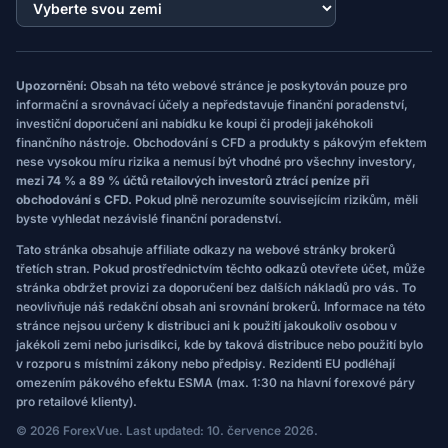
Upozornění:
Obsah na této webové stránce je poskytován pouze pro
informační a srovnávací účely a nepředstavuje finanční poradenství,
investiční doporučení ani nabídku ke koupi či prodeji jakéhokoli
finančního nástroje. Obchodování s CFD a produkty s pákovým efektem
nese vysokou míru rizika a nemusí být vhodné pro všechny investory,
mezi 74 % a 89 % účtů retailových investorů ztrácí peníze při
obchodování s CFD.
Pokud plně nerozumíte souvisejícím rizikům, měli
byste vyhledat nezávislé finanční poradenství.
Tato stránka obsahuje affiliate odkazy na webové stránky brokerů
třetích stran. Pokud prostřednictvím těchto odkazů otevřete účet, může
stránka obdržet provizi za doporučení bez dalších nákladů pro vás. To
neovlivňuje náš redakční obsah ani srovnání brokerů. Informace na této
stránce nejsou určeny k distribuci ani k použití jakoukoliv osobou v
jakékoli zemi nebo jurisdikci, kde by taková distribuce nebo použití bylo
v rozporu s místními zákony nebo předpisy. Rezidenti EU podléhají
omezením pákového efektu ESMA (max. 1:30 na hlavní forexové páry
pro retailové klienty).
© 2026 ForexVue. Last updated: 10. července 2026.