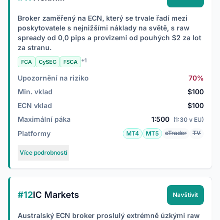
Broker zaměřený na ECN, který se trvale řadí mezi
poskytovatele s nejnižšími náklady na světě, s raw
spready od 0,0 pips a provizemi od pouhých $2 za lot
za stranu.
+1
FCA
CySEC
FSCA
Upozornění na riziko
70%
Min. vklad
$100
ECN vklad
$100
Maximální páka
1:500
(1:30 v EU)
Platformy
cTrader
TV
MT4
MT5
Více podrobností
#12
IC Markets
Navštívit
Australský ECN broker proslulý extrémně úzkými raw