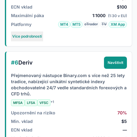
ECN vklad
$100
Maximální páka
1:1000
(1:30 v EU)
Platformy
cTrader
TV
MT4
MT5
XM App
Více podrobností
#6
Deriv
Navštívit
Přejmenovaný nástupce Binary.com s více než 25 lety
tradice, nabízející unikátní syntetické indexy
obchodovatelné 24/7 vedle standardních forexových a
CFD trhů.
+1
MFSA
LFSA
VFSC
Upozornění na riziko
70%
Min. vklad
$5
ECN vklad
—