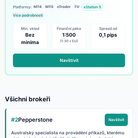
MT4
MT5
cTrader
TV
Platformy:
xStation 5
Více podrobností
Min. vklad
Finanční páka
Spread od
Bez
1:500
0,1 pips
(1:30 v EU)
minima
Navštívit
Všichni brokeři
#2
Pepperstone
Navštívit
Australský specialista na provádění příkazů, kterému