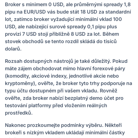
Broker s minimem 0 USD, ale průměrnými spready 1,8
pipu na EUR/USD vás bude stát 18 USD za standardní
lot, zatímco broker vyžadující minimální vklad 100
USD, ale nabízející surové spready 0,1 pipu plus
provizi 7 USD stojí přibližně 8 USD za lot. Během
stovek obchodů se tento rozdíl skládá do tisíců
dolarů.
Rozsah dostupných nástrojů je také důležitý. Pokud
máte zájem obchodovat mimo hlavní forexové páry
(komodity, akciové indexy, jednotlivé akcie nebo
kryptoměny), ověřte, že broker tyto trhy podporuje na
typu účtu dostupném při vašem vkladu. Rovněž
ověřte, zda broker nabízí bezplatný demo účet pro
testování platformy před vložením reálných
prostředků.
Nakonec prozkoumejte podmínky výběru. Někteří
brokeři s nízkým vkladem ukládají minimální částky