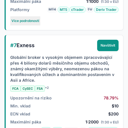
Maximální páka
1:1000
(1:30 v EU)
Platformy
MT4
TV
MT5
cTrader
Deriv Trader
Více podrobností
#7
Exness
Navštívit
Globální broker s vysokým objemem zpracovávající
přes 4 biliony dolarů měsíčního objemu obchodů,
známý okamžitými výběry, neomezenou pákou na
kvalifikovaných účtech a dominantním postavením v
Asii a Africe.
+2
FCA
CySEC
FSA
Upozornění na riziko
78.79%
Min. vklad
$10
ECN vklad
$200
Maximální páka
1:2000
(1:30 v EU)