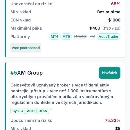
Upozornění na riziko
68%
Min. vklad
Bez minima
ECN vklad
$1000
Maximální páka
1:400
(1:30 v EU)
Platformy
cTrader
TV
MT4
MT5
ActivTrader
Více podrobností
#5
XM Group
Navštívit
Celosvětově uznávaný broker s více třídami aktiv
nabízející přístup k více než 1 000 instrumentům s
ultrarychlým prováděním příkazů a víceúrovňovým
regulačním dohledem ve čtyřech jurisdikcích.
+1
CySEC
ASIC
DFSA
Upozornění na riziko
75.33%
Min. vklad
$5