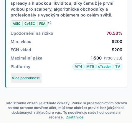
spready a hlubokou likviditou, díky čemuž je první
volbou pro scalpery, algoritmické obchodníky a
profesionály s vysokým objemem po celém světě.
+2
ASIC
CySEC
FSA
Upozornění na riziko
70.53%
Min. vklad
$200
ECN vklad
$200
Maximální páka
1:500
(1:30 v EU)
Platformy
MT4
MT5
cTrader
TV
Více podrobností
Tato stránka obsahuje affiliate odkazy. Pokud si prostřednictvím odkazu
na této stránce otevřete účet, můžeme obdržet provizi bez jakýchkoli
dodatečných nákladů pro vás. To neovlivňuje naše hodnocení ani
recenze.
Zjistit více