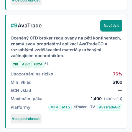
Více podrobností
#9
AvaTrade
Navštívit
Oceněný CFD broker regulovaný na pěti kontinentech,
známý svou proprietární aplikací AvaTradeGO a
rozsáhlými vzdělávacími materiály určenými
začínajícím obchodníkům.
+2
CBI
ASIC
FSCA
Upozornění na riziko
76%
Min. vklad
$100
ECN vklad
—
Maximální páka
1:400
(1:30 v EU)
Platformy
cTrader
TV
MT4
MT5
AvaTradeGO
Více podrobností