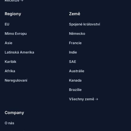
Recenze →
Regiony
Země
EU
Spojené království
Mimo Evropu
Německo
Asie
Francie
Latinská Amerika
Indie
Karibik
SAE
Afrika
Austrálie
Neregulovaní
Kanada
Brazílie
Všechny země →
Company
O nás