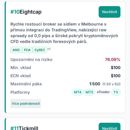
#10
Eightcap
Navštívit
Rychle rostoucí broker se sídlem v Melbourne s
přímou integrací do TradingView, nabízející raw
spready od 0,0 pips a široké pokrytí kryptoměnových
CFD vedle tradičních forexových párů.
+1
ASIC
FCA
CySEC
Upozornění na riziko
76.09%
Min. vklad
$100
ECN vklad
$100
Maximální páka
1:500
(1:30 v EU)
Platformy
cTrader
MT4
MT5
TV
Více podrobností
#11
Tickmill
Navštívit