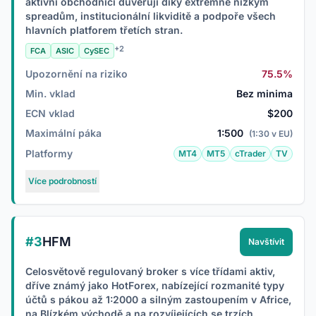
aktivní obchodníci důvěřují díky extrémně nízkým
spreadům, institucionální likviditě a podpoře všech
hlavních platforem třetích stran.
+2
FCA
ASIC
CySEC
Upozornění na riziko
75.5%
Min. vklad
Bez minima
ECN vklad
$200
Maximální páka
1:500
(1:30 v EU)
Platformy
MT4
MT5
cTrader
TV
Více podrobností
#3
HFM
Navštívit
Celosvětově regulovaný broker s více třídami aktiv,
dříve známý jako HotForex, nabízející rozmanité typy
účtů s pákou až 1:2000 a silným zastoupením v Africe,
na Blízkém východě a na rozvíjejících se trzích.