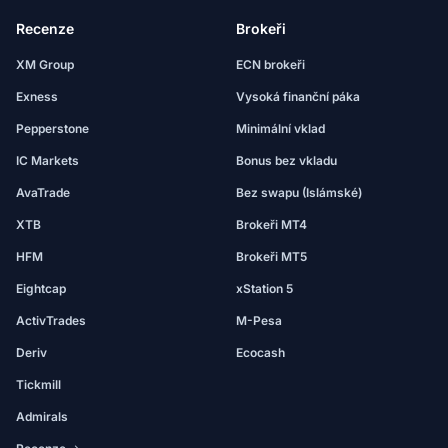
Recenze
Brokeři
XM Group
ECN brokeři
Exness
Vysoká finanční páka
Pepperstone
Minimální vklad
IC Markets
Bonus bez vkladu
AvaTrade
Bez swapu (Islámské)
XTB
Brokeři MT4
HFM
Brokeři MT5
Eightcap
xStation 5
ActivTrades
M-Pesa
Deriv
Ecocash
Tickmill
Admirals