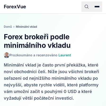
ForexVue
Domů
›
Minimální vklad
Forex brokeři podle
minimálního vkladu
Prozkoumáno a recenzováno
Laurent
Minimální vklad je často první překážka, které
noví obchodníci čelí. Níže jsou všichni brokeři
seřazeni od nejnižšího minimálního vkladu po
nejvyšší, abyste rychle viděli, které platformy
vám umožní začít s pouhými 0 USD a které
vyžadují větší počáteční investici.