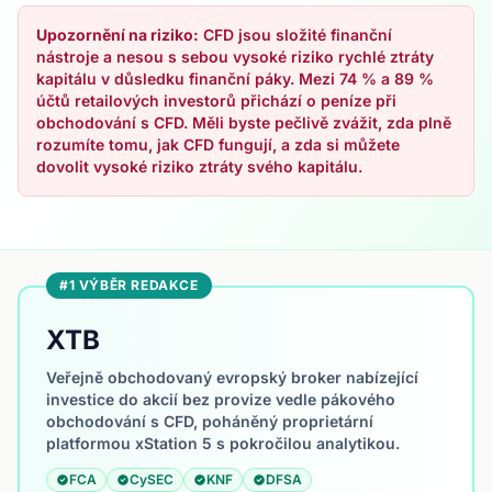
Upozornění na riziko:
CFD jsou složité finanční
nástroje a nesou s sebou vysoké riziko rychlé ztráty
kapitálu v důsledku finanční páky. Mezi 74 % a 89 %
účtů retailových investorů přichází o peníze při
obchodování s CFD. Měli byste pečlivě zvážit, zda plně
rozumíte tomu, jak CFD fungují, a zda si můžete
dovolit vysoké riziko ztráty svého kapitálu.
#1 VÝBĚR REDAKCE
XTB
Veřejně obchodovaný evropský broker nabízející
investice do akcií bez provize vedle pákového
obchodování s CFD, poháněný proprietární
platformou xStation 5 s pokročilou analytikou.
FCA
CySEC
KNF
DFSA