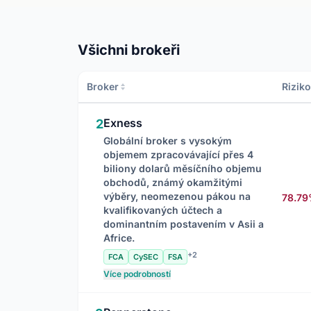
Všichni brokeři
Broker
Rizik
Exness
2
Globální broker s vysokým
objemem zpracovávající přes 4
biliony dolarů měsíčního objemu
obchodů, známý okamžitými
výběry, neomezenou pákou na
78.7
kvalifikovaných účtech a
dominantním postavením v Asii a
Africe.
+2
FCA
CySEC
FSA
Více podrobností