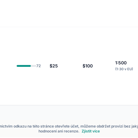
1:500
$25
$100
72
(1:30 v EU)
dnictvím odkazu na této stránce otevřete účet, můžeme obdržet provizi bez ja
hodnocení ani recenze.
Zjistit více