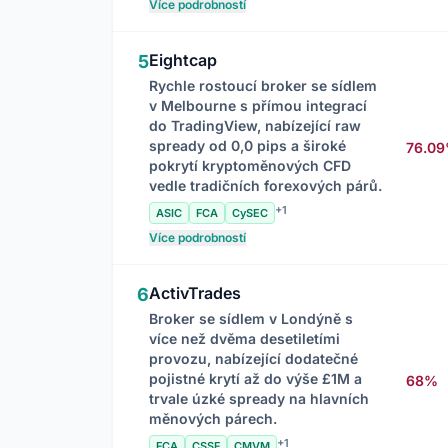
Více podrobností
Eightcap
5
Rychle rostoucí broker se sídlem
v Melbourne s přímou integrací
do TradingView, nabízející raw
spready od 0,0 pips a široké
76.0
pokrytí kryptoměnových CFD
vedle tradičních forexových párů.
+1
ASIC
FCA
CySEC
Více podrobností
ActivTrades
6
Broker se sídlem v Londýně s
více než dvěma desetiletími
provozu, nabízející dodatečné
pojistné krytí až do výše £1M a
68%
trvale úzké spready na hlavních
měnových párech.
+1
FCA
CSSF
CMVM