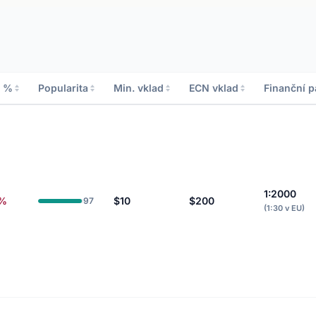
o %
Popularita
Min. vklad
ECN vklad
Finanční p
1:2000
9%
$10
$200
97
(1:30 v EU)