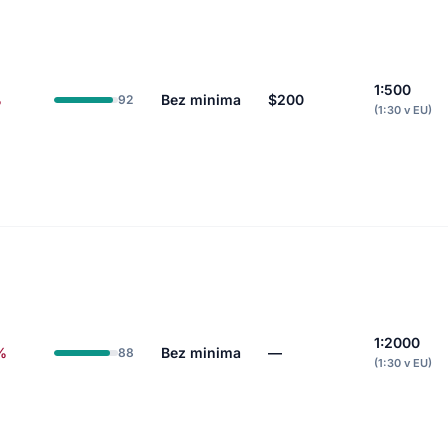
1:500
%
Bez minima
$200
92
(1:30 v EU)
1:2000
%
Bez minima
—
88
(1:30 v EU)