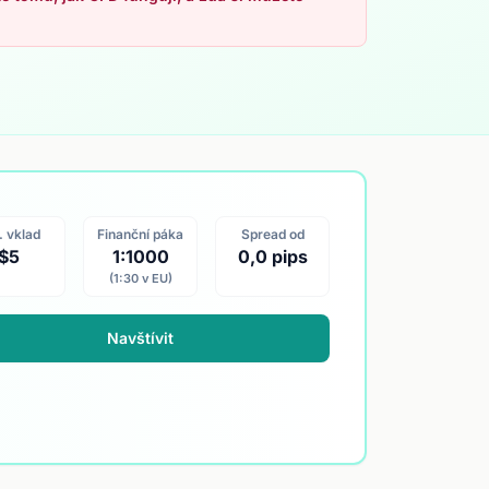
. vklad
Finanční páka
Spread od
$5
1:1000
0,0 pips
(1:30 v EU)
Navštívit