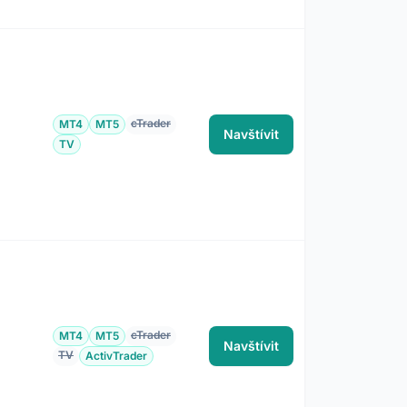
cTrader
MT4
MT5
Navštívit
TV
cTrader
MT4
MT5
Navštívit
TV
ActivTrader