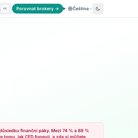
Porovnat brokery →
Čeština
⌘K
v důsledku finanční páky. Mezi 74 % a 89 %
te tomu, jak CFD fungují, a zda si můžete