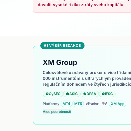
dovolit vysoké riziko ztráty svého kapitálu.
#1 VÝBĚR REDAKCE
XM Group
Celosvětově uznávaný broker s více třídami a
000 instrumentům s ultrarychlým provádě
regulačním dohledem ve čtyřech jurisdikcíc
CySEC
ASIC
DFSA
IFSC
cTrader
TV
Platformy:
MT4
MT5
XM App
Více podrobností