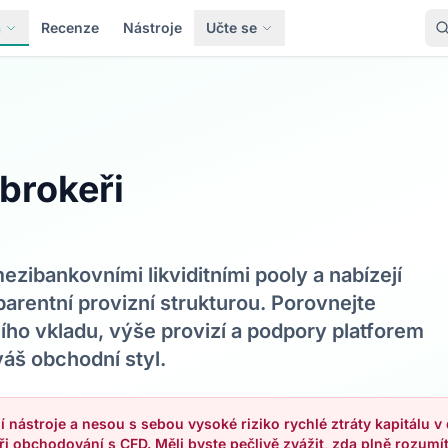
a
Recenze
Nástroje
Učte se
 brokeři
ezibankovními likviditními pooly a nabízejí
parentní provizní strukturou. Porovnejte
ho vkladu, výše provizí a podpory platforem
váš obchodní styl.
í nástroje a nesou s sebou vysoké riziko rychlé ztráty kapitálu 
ři obchodování s CFD. Měli byste pečlivě zvážit, zda plně rozumí