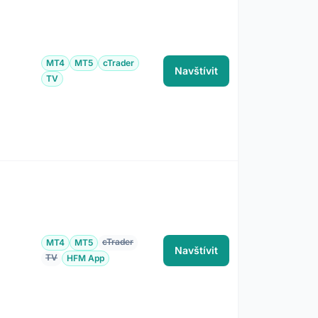
MT4
MT5
cTrader
Navštívit
TV
cTrader
MT4
MT5
Navštívit
TV
HFM App