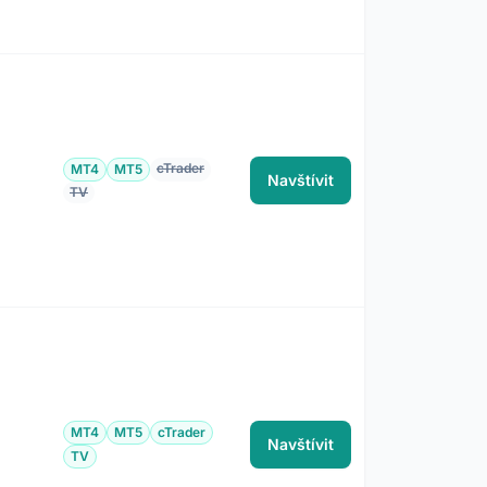
cTrader
MT4
MT5
Navštívit
TV
MT4
MT5
cTrader
Navštívit
TV