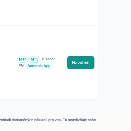
cTrader
MT4
MT5
Navštívit
TV
Admirals App
kýchkoli dodatečných nákladů pro vás. To neovlivňuje naše