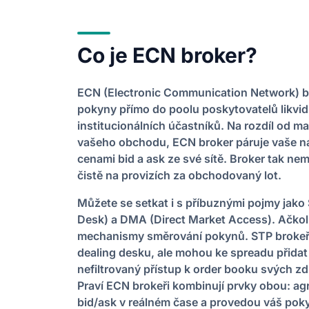
Co je ECN broker?
ECN (Electronic Communication Network) br
pokyny přímo do poolu poskytovatelů likvid
institucionálních účastníků. Na rozdíl od m
vašeho obchodu, ECN broker páruje vaše ná
cenami bid a ask ze své sítě. Broker tak ne
čistě na provizích za obchodovaný lot.
Můžete se setkat i s příbuznými pojmy jako
Desk) a DMA (Direct Market Access). Ačkoli 
mechanismy směrování pokynů. STP brokeři 
dealing desku, ale mohou ke spreadu přidat
nefiltrovaný přístup k order booku svých zd
Praví ECN brokeři kombinují prvky obou: agr
bid/ask v reálném čase a provedou váš pokyn