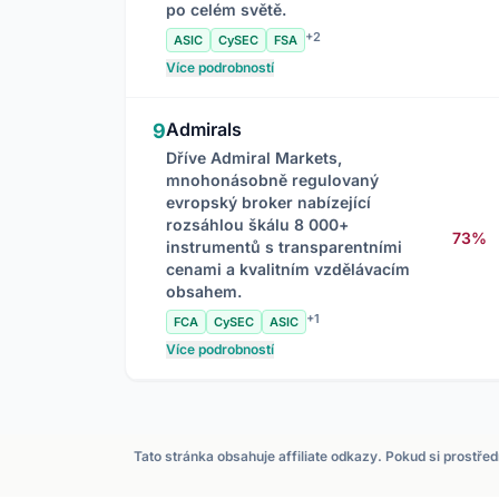
po celém světě.
+2
ASIC
CySEC
FSA
Více podrobností
Admirals
9
Dříve Admiral Markets,
mnohonásobně regulovaný
evropský broker nabízející
rozsáhlou škálu 8 000+
73%
instrumentů s transparentními
cenami a kvalitním vzdělávacím
obsahem.
+1
FCA
CySEC
ASIC
Více podrobností
Tato stránka obsahuje affiliate odkazy. Pokud si prostře