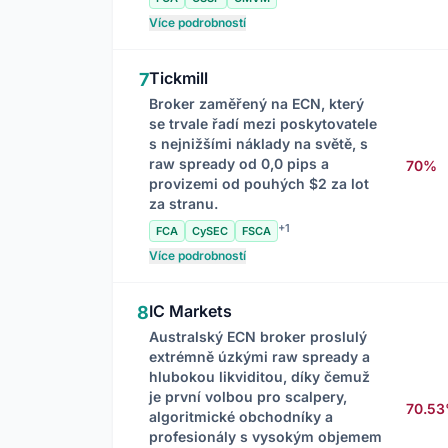
Více podrobností
Tickmill
7
Broker zaměřený na ECN, který
se trvale řadí mezi poskytovatele
s nejnižšími náklady na světě, s
raw spready od 0,0 pips a
70%
provizemi od pouhých $2 za lot
za stranu.
+1
FCA
CySEC
FSCA
Více podrobností
IC Markets
8
Australský ECN broker proslulý
extrémně úzkými raw spready a
hlubokou likviditou, díky čemuž
je první volbou pro scalpery,
70.5
algoritmické obchodníky a
profesionály s vysokým objemem