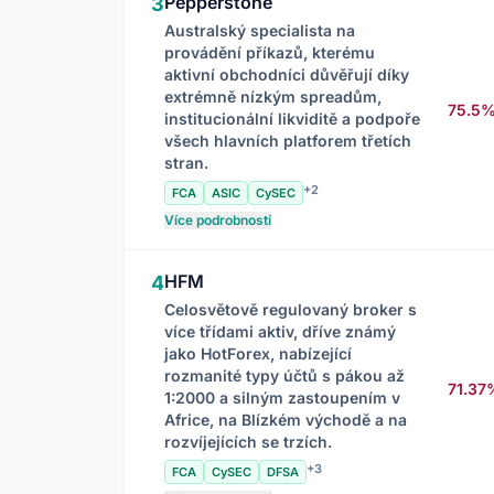
Pepperstone
3
Australský specialista na
provádění příkazů, kterému
aktivní obchodníci důvěřují díky
extrémně nízkým spreadům,
75.5
institucionální likviditě a podpoře
všech hlavních platforem třetích
stran.
+2
FCA
ASIC
CySEC
Více podrobností
HFM
4
Celosvětově regulovaný broker s
více třídami aktiv, dříve známý
jako HotForex, nabízející
rozmanité typy účtů s pákou až
71.37
1:2000 a silným zastoupením v
Africe, na Blízkém východě a na
rozvíjejících se trzích.
+3
FCA
CySEC
DFSA