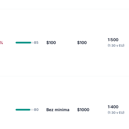
1:500
9%
$100
$100
85
(1:30 v EU)
1:400
Bez minima
$1000
80
(1:30 v EU)