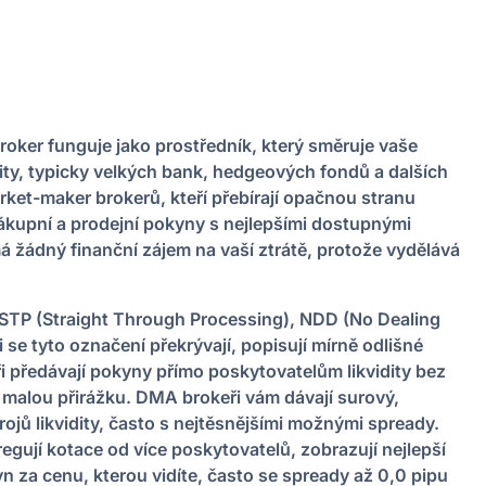
oker funguje jako prostředník, který směruje vaše
ity, typicky velkých bank, hedgeových fondů a dalších
arket-maker brokerů, kteří přebírají opačnou stranu
kupní a prodejní pokyny s nejlepšími dostupnými
má žádný finanční zájem na vaší ztrátě, protože vydělává
 STP (Straight Through Processing), NDD (No Dealing
se tyto označení překrývají, popisují mírně odlišné
předávají pokyny přímo poskytovatelům likvidity bez
 malou přirážku. DMA brokeři vám dávají surový,
rojů likvidity, často s nejtěsnějšími možnými spready.
egují kotace od více poskytovatelů, zobrazují nejlepší
 za cenu, kterou vidíte, často se spready až 0,0 pipu