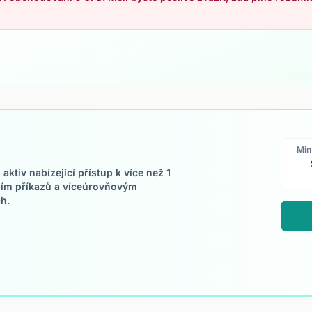
Min
ktiv nabízející přístup k více než 1
ním příkazů a víceúrovňovým
h.