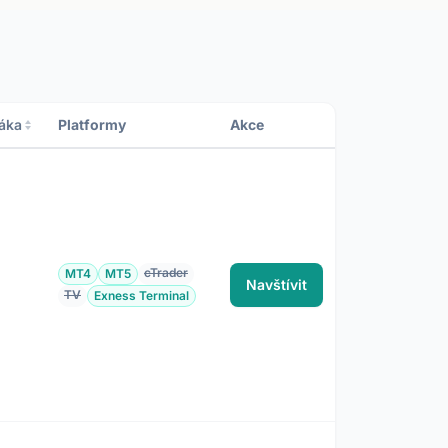
áka
Platformy
Akce
cTrader
MT4
MT5
Navštívit
TV
Exness Terminal