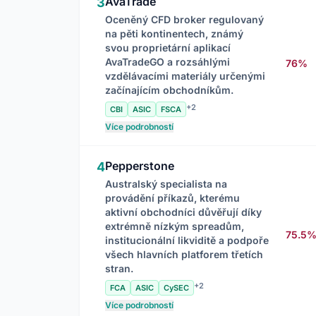
AvaTrade
3
Oceněný CFD broker regulovaný
na pěti kontinentech, známý
svou proprietární aplikací
AvaTradeGO a rozsáhlými
76%
vzdělávacími materiály určenými
začínajícím obchodníkům.
+2
CBI
ASIC
FSCA
Více podrobností
Pepperstone
4
Australský specialista na
provádění příkazů, kterému
aktivní obchodníci důvěřují díky
extrémně nízkým spreadům,
75.5
institucionální likviditě a podpoře
všech hlavních platforem třetích
stran.
+2
FCA
ASIC
CySEC
Více podrobností