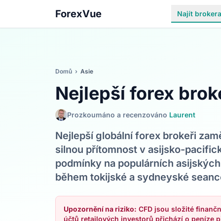
ForexVue
Najít broker
Domů
›
Asie
Nejlepší forex broke
Prozkoumáno a recenzováno
Laurent
Nejlepší globální forex brokeři zam
silnou přítomnost v asijsko-pacifi
podmínky na populárních asijskýc
během tokijské a sydneyské seance
Upozornění na riziko:
CFD jsou složité finančn
účtů retailových investorů přichází o peníze p