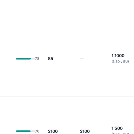
1:1000
$5
—
78
(1:30 v EU)
1:500
$100
$100
76