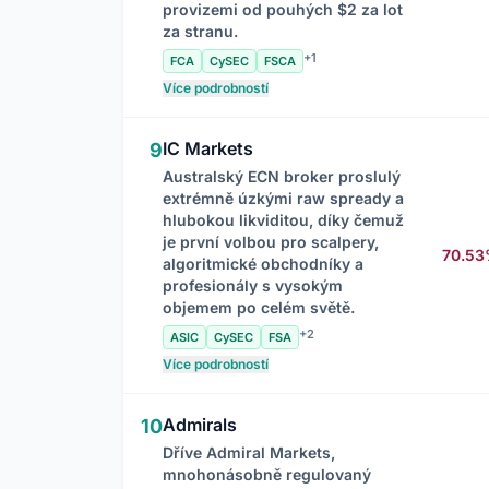
provizemi od pouhých $2 za lot
za stranu.
+1
FCA
CySEC
FSCA
Více podrobností
IC Markets
9
Australský ECN broker proslulý
extrémně úzkými raw spready a
hlubokou likviditou, díky čemuž
je první volbou pro scalpery,
70.5
algoritmické obchodníky a
profesionály s vysokým
objemem po celém světě.
+2
ASIC
CySEC
FSA
Více podrobností
Admirals
10
Dříve Admiral Markets,
mnohonásobně regulovaný