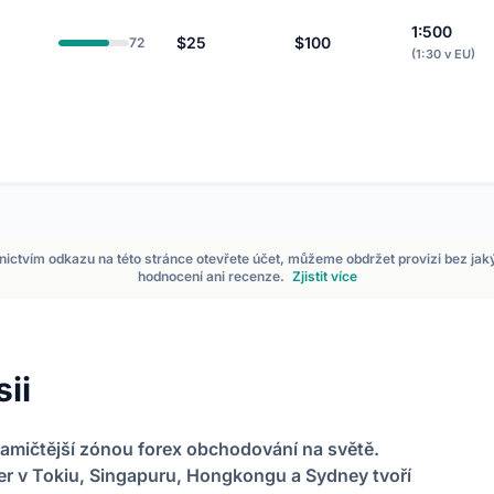
1:500
$25
$100
72
(1:30 v EU)
dnictvím odkazu na této stránce otevřete účet, můžeme obdržet provizi bez ja
hodnocení ani recenze.
Zjistit více
ii
ynamičtější zónou forex obchodování na světě.
er v Tokiu, Singapuru, Hongkongu a Sydney tvoří