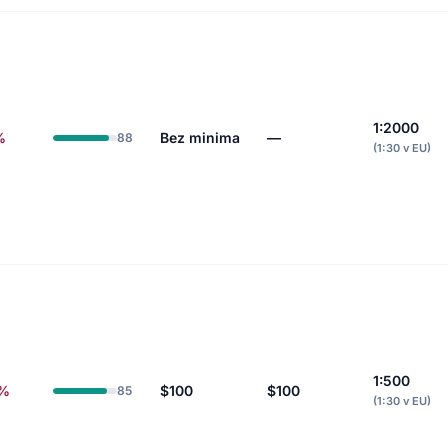
1:2000
%
Bez minima
—
88
(1:30 v EU)
1:500
9%
$100
$100
85
(1:30 v EU)