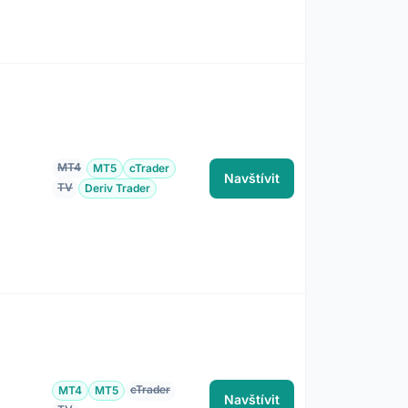
MT4
MT5
cTrader
Navštívit
TV
Deriv Trader
cTrader
MT4
MT5
Navštívit