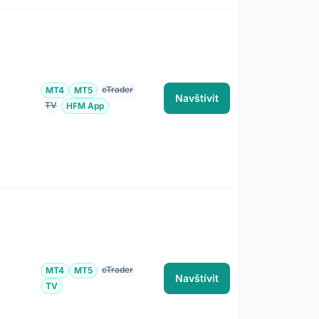
cTrader
MT4
MT5
Navštívit
TV
HFM App
cTrader
MT4
MT5
Navštívit
TV