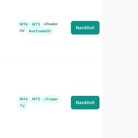
cTrader
MT4
MT5
Navštívit
TV
AvaTradeGO
MT4
MT5
cTrader
Navštívit
TV