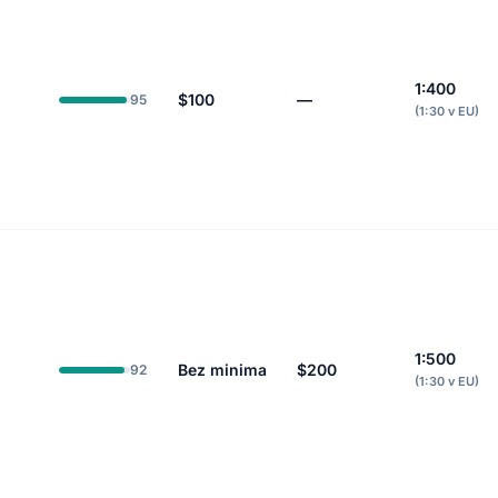
1:400
$100
—
95
(1:30 v EU)
1:500
%
Bez minima
$200
92
(1:30 v EU)