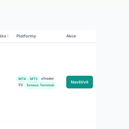
áka
Platformy
Akce
cTrader
MT4
MT5
Navštívit
TV
Exness Terminal