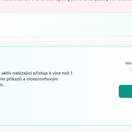
Min
ktiv nabízející přístup k více než 1
ním příkazů a víceúrovňovým
h.