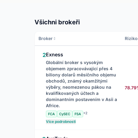
Všichni brokeři
Broker
Rizik
Exness
2
Globální broker s vysokým
objemem zpracovávající přes 4
biliony dolarů měsíčního objemu
obchodů, známý okamžitými
výběry, neomezenou pákou na
78.7
kvalifikovaných účtech a
dominantním postavením v Asii a
Africe.
+2
FCA
CySEC
FSA
Více podrobností