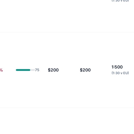
(1:30 v EU)
1:500
3%
$200
$200
75
(1:30 v EU)