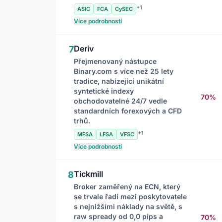
+1
ASIC
FCA
CySEC
Více podrobností
Deriv
7
Přejmenovaný nástupce
Binary.com s více než 25 lety
tradice, nabízející unikátní
syntetické indexy
70%
obchodovatelné 24/7 vedle
standardních forexových a CFD
trhů.
+1
MFSA
LFSA
VFSC
Více podrobností
Tickmill
8
Broker zaměřený na ECN, který
se trvale řadí mezi poskytovatele
s nejnižšími náklady na světě, s
raw spready od 0,0 pips a
70%