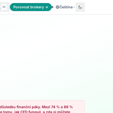
Porovnat brokery →
Čeština
⌘K
v důsledku finanční páky. Mezi 74 % a 89 %
te tomu, jak CFD fungují, a zda si můžete