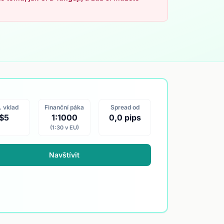
. vklad
Finanční páka
Spread od
$5
1:1000
0,0 pips
(1:30 v EU)
Navštívit