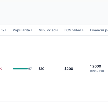
o %
Popularita
Min. vklad
ECN vklad
Finanční p
1:2000
9%
$10
$200
97
(1:30 v EU)