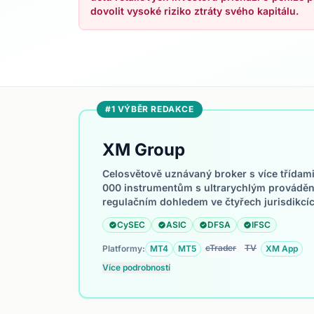
dovolit vysoké riziko ztráty svého kapitálu.
#1 VÝBĚR REDAKCE
XM Group
Celosvětově uznávaný broker s více třídami a
000 instrumentům s ultrarychlým provádě
regulačním dohledem ve čtyřech jurisdikcíc
CySEC
ASIC
DFSA
IFSC
cTrader
TV
Platformy:
MT4
MT5
XM App
Více podrobností