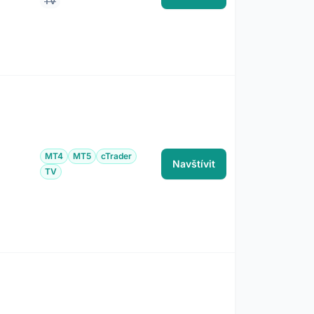
TV
MT4
MT5
cTrader
Navštívit
TV