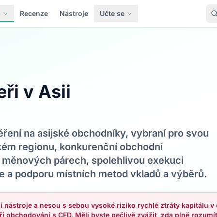
a
Recenze
Nástroje
Učte se
ři v Asii
ěření na asijské obchodníky, vybraní pro svou
ckém regionu, konkurenční obchodní
h měnových párech, spolehlivou exekuci
 a podporu místních metod vkladů a výběrů.
í nástroje a nesou s sebou vysoké riziko rychlé ztráty kapitálu 
ři obchodování s CFD. Měli byste pečlivě zvážit, zda plně rozumí