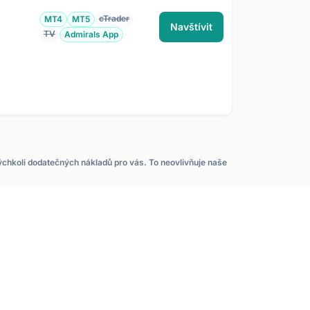
cTrader
MT4
MT5
Navštívit
TV
Admirals App
kýchkoli dodatečných nákladů pro vás. To neovlivňuje naše