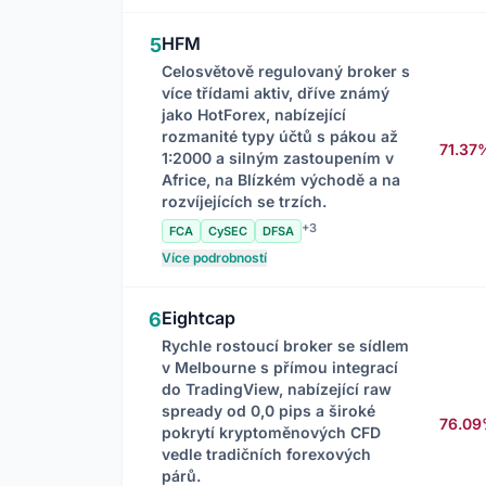
HFM
5
Celosvětově regulovaný broker s
více třídami aktiv, dříve známý
jako HotForex, nabízející
rozmanité typy účtů s pákou až
71.37
1:2000 a silným zastoupením v
Africe, na Blízkém východě a na
rozvíjejících se trzích.
+3
FCA
CySEC
DFSA
Více podrobností
Eightcap
6
Rychle rostoucí broker se sídlem
v Melbourne s přímou integrací
do TradingView, nabízející raw
spready od 0,0 pips a široké
76.0
pokrytí kryptoměnových CFD
vedle tradičních forexových
párů.