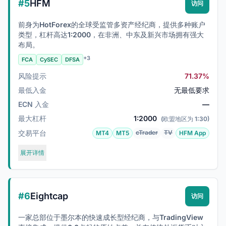
#5
HFM
访问
前身为HotForex的全球受监管多资产经纪商，提供多种账户
类型，杠杆高达1:2000，在非洲、中东及新兴市场拥有强大
布局。
+3
FCA
CySEC
DFSA
风险提示
71.37%
最低入金
无最低要求
ECN 入金
—
最大杠杆
1:2000
(欧盟地区为 1:30)
交易平台
cTrader
TV
MT4
MT5
HFM App
展开详情
#6
Eightcap
访问
一家总部位于墨尔本的快速成长型经纪商，与TradingView