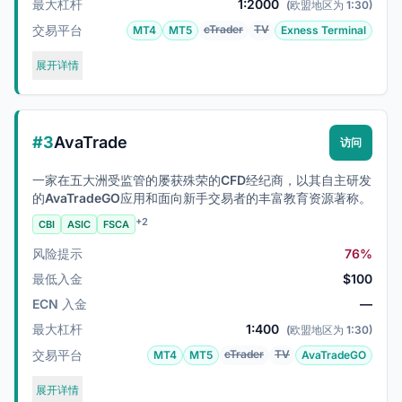
最大杠杆
1:2000
(欧盟地区为 1:30)
交易平台
cTrader
TV
MT4
MT5
Exness Terminal
展开详情
#3
AvaTrade
访问
一家在五大洲受监管的屡获殊荣的CFD经纪商，以其自主研发
的AvaTradeGO应用和面向新手交易者的丰富教育资源著称。
+2
CBI
ASIC
FSCA
风险提示
76%
最低入金
$100
ECN 入金
—
最大杠杆
1:400
(欧盟地区为 1:30)
交易平台
cTrader
TV
MT4
MT5
AvaTradeGO
展开详情