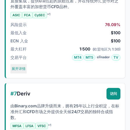
直接集成，提供0.0点起的原始点差，并在传统外汇货币对之
外覆盖丰富的加密货币CFD品种。
+1
ASIC
FCA
CySEC
风险提示
76.09%
最低入金
$100
ECN 入金
$100
最大杠杆
1:500
(欧盟地区为 1:30)
交易平台
cTrader
MT4
MT5
TV
展开详情
#7
Deriv
访问
由Binary.com品牌升级而来，拥有25年以上行业积淀，在标
准外汇和CFD市场之外提供全天候24/7交易的独特合成指
数。
+1
MFSA
LFSA
VFSC