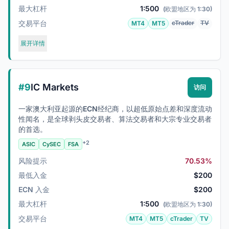
最大杠杆
1:500
(欧盟地区为 1:30)
交易平台
cTrader
TV
MT4
MT5
展开详情
#9
IC Markets
访问
一家澳大利亚起源的ECN经纪商，以超低原始点差和深度流动
性闻名，是全球剥头皮交易者、算法交易者和大宗专业交易者
的首选。
+2
ASIC
CySEC
FSA
风险提示
70.53%
最低入金
$200
ECN 入金
$200
最大杠杆
1:500
(欧盟地区为 1:30)
交易平台
MT4
MT5
cTrader
TV