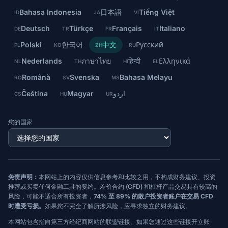
Bahasa Indonesia
日本語
Tiếng Việt
ID
JA
VI
Deutsch
Türkçe
Français
Italiano
DE
TR
FR
IT
Polski
한국어
中文
Русский
PL
KO
ZH
RU
Nederlands
ภาษาไทย
हिन्दी
Ελληνικά
NL
TH
HI
EL
Română
Svenska
Bahasa Melayu
RO
SV
MS
Čeština
Magyar
اردو
CS
HU
UR
您的国家
免责声明：
本网站上的内容仅供信息参考和比较之用，不构成财务建议、投资
推荐或买卖任何金融工具的要约。差价合约 (CFD) 和杠杆产品交易具有较高的
风险，可能不适合所有投资者，
74% 至 89% 的散户投资者账户在交易 CFD
时遭受亏损。
如果您不完全了解所涉风险，应寻求独立的财务建议。
本网站包含指向第三方经纪商网站的联盟链接。如果您通过这些链接开立账