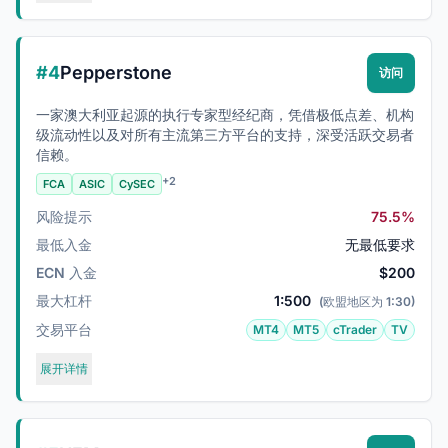
#4
Pepperstone
访问
一家澳大利亚起源的执行专家型经纪商，凭借极低点差、机构
级流动性以及对所有主流第三方平台的支持，深受活跃交易者
信赖。
+2
FCA
ASIC
CySEC
风险提示
75.5%
最低入金
无最低要求
ECN 入金
$200
最大杠杆
1:500
(欧盟地区为 1:30)
交易平台
MT4
MT5
cTrader
TV
展开详情