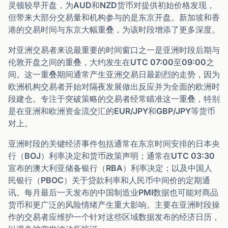
灵顿较早开盘，为AUD和NZD货币对提供初始价格发现，
但带来大部分交易量和机构参与的是东京开盘。新加坡和香
港的交易时间与东京大幅重叠，为该时段增添了更多深度。
对亚洲交易者来说最重要的时间窗口之一是亚洲时段后期与
伦敦开盘之间的重叠，大约发生在UTC 07:00至09:00之
间。这一重叠期间通常产生亚洲交易日最剧烈的走势，因为
欧洲机构交易者开始对隔夜发展做出反应并为全面的欧洲时
段建仓。专注于突破策略的交易者经常瞄准这一重叠，特别
是在亚洲和欧洲资金流交汇的EUR/JPY和GBP/JPY等货币
对上。
亚洲时段的关键经济事件包括通常在东京时间安排的日本央
行（BOJ）利率决定和货币政策声明；通常在UTC 03:30
宣布的澳大利亚储备银行（RBA）利率决定；以及中国人
民银行（PBOC）关于贷款利率和人民币中间价的定期通
讯。每月最后一天发布的中国制造业PMI数据也可能对商品
货币和更广泛的风险情绪产生重大影响。主要在亚洲时段操
作的交易者应维护一个针对这些区域数据发布的经济日历，