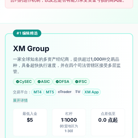
#1 编辑精选
XM Group
一家全球知名的多资产经纪商，提供超过1,000种交易品
种，具备超快执行速度，并在四个司法管辖区接受多层监
管。
CySEC
ASIC
DFSA
IFSC
cTrader
TV
交易平台：
MT4
MT5
XM App
展开详情
最低入金
杠杆
点差低至
$5
1:1000
0.0 点起
(欧盟地区为
1:30)