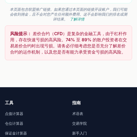
本页面包含联盟推广链接。如果您通过本页面的链接开设账户，我们可能
会收到佣金，且不会对您产生任何额外费用。这不会影响我们的排名或测
评结果。
了解详情
风险提示：
差价合约（CFD）是复杂的金融工具，由于杠杆作
用，存在快速亏损的高风险。74% 至 89% 的散户投资者在交
易差价合约时出现亏损。请务必仔细考虑您是否充分了解差价
合约的运作机制，以及您是否有能力承受资金亏损的高风险。
工具
指南
点值计算器
术语表
仓位计算器
交易学院
保证金计算器
新手入门