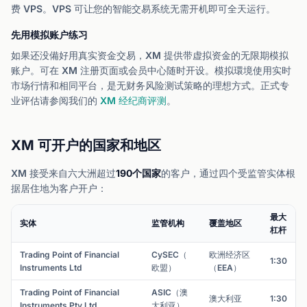
费 VPS。VPS 可让您的智能交易系统无需开机即可全天运行。
先用模拟账户练习
如果还没備好用真实资金交易，XM 提供带虚拟资金的无限期模拟
账户。可在 XM 注册页面或会员中心随时开设。模拟環境使用实时
市场行情和相同平台，是无财务风险测试策略的理想方式。正式专
业评估请参阅我们的
XM 经纪商评测
。
XM 可开户的国家和地区
XM 接受来自六大洲超过
190个国家
的客户，通过四个受监管实体根
据居住地为客户开户：
最大
实体
监管机构
覆盖地区
杠杆
Trading Point of Financial
CySEC（
欧洲经济区
1:30
Instruments Ltd
欧盟）
（EEA）
Trading Point of Financial
ASIC（澳
澳大利亚
1:30
Instruments Pty Ltd
大利亚）