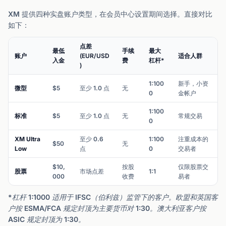
XM 提供四种实盘账户类型，在会员中心设置期间选择。直接对比
如下：
点差
最低
手续
最大
账户
(EUR/USD
适合人群
入金
费
杠杆*
)
1:100
新手，小资
微型
$5
至少 1.0 点
无
0
金帐户
1:100
标准
$5
至少 1.0 点
无
常规交易
0
XM Ultra
至少 0.6
1:100
注重成本的
$50
无
Low
点
0
交易者
$10,
按股
仅限股票交
股票
市场点差
1:1
000
收费
易者
*杠杆 1:1000 适用于 IFSC（伯利兹）监管下的客户。欧盟和英国客
户按 ESMA/FCA 规定封顶为主要货币对 1:30。澳大利亚客户按
ASIC 规定封顶为 1:30。