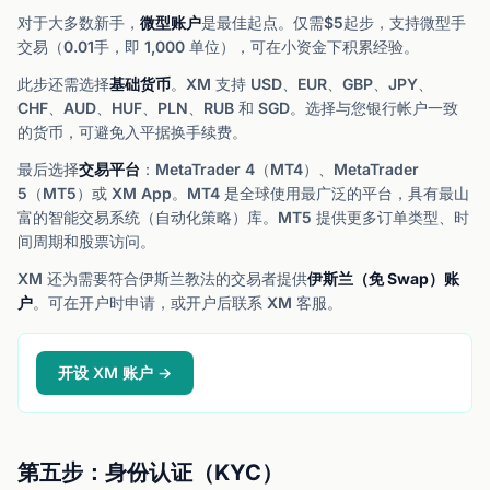
对于大多数新手，
微型账户
是最佳起点。仅需$5起步，支持微型手
交易（0.01手，即 1,000 单位），可在小资金下积累经验。
此步还需选择
基础货币
。XM 支持 USD、EUR、GBP、JPY、
CHF、AUD、HUF、PLN、RUB 和 SGD。选择与您银行帐户一致
的货币，可避免入平据换手续费。
最后选择
交易平台
：MetaTrader 4（MT4）、MetaTrader
5（MT5）或 XM App。MT4 是全球使用最广泛的平台，具有最山
富的智能交易系统（自动化策略）库。MT5 提供更多订单类型、时
间周期和股票访问。
XM 还为需要符合伊斯兰教法的交易者提供
伊斯兰（免 Swap）账
户
。可在开户时申请，或开户后联系 XM 客服。
开设 XM 账户 →
第五步：身份认证（KYC）