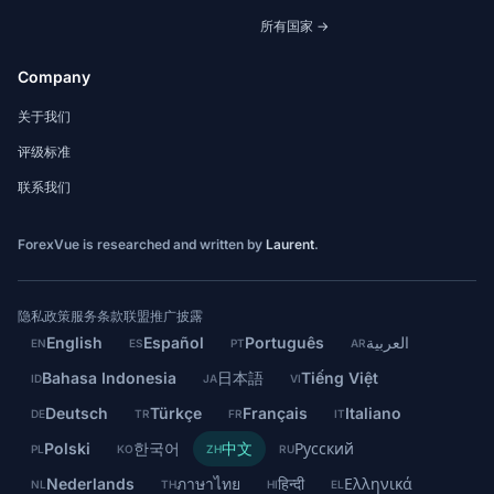
所有国家 →
Company
关于我们
评级标准
联系我们
ForexVue is researched and written by
Laurent
.
隐私政策
服务条款
联盟推广披露
English
Español
Português
العربية
EN
ES
PT
AR
Bahasa Indonesia
日本語
Tiếng Việt
ID
JA
VI
Deutsch
Türkçe
Français
Italiano
DE
TR
FR
IT
Polski
한국어
中文
Русский
PL
KO
ZH
RU
Nederlands
ภาษาไทย
हिन्दी
Ελληνικά
NL
TH
HI
EL