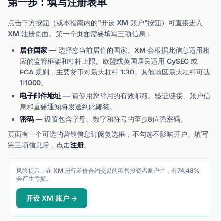
第一步：填写注册表单
点击下方按鈕（或本指南内的"开设 XM 账户"按鈕）可直接进入
XM 注册页面。第一个页面需要填写三项信息：
居住国家
— 选择您当前居住的国家。XM 会根据此信息适用相
应的监管框架和杠杆上限。欧盟或英国居民适用 CySEC 或
FCA 规则，主要货币对最大杠杆 1:30。其他地区最大杠杆可达
1:1000。
电子邮件地址
— 请使用您常用的有效邮筱。验证链接、账户信
息和重要通知将发送到此郮筱。
密码
— 设置包含字母、数字和符号的至少8位强密码。
页面有一个可选的营销信息订阅复选框，不勾选不影响开户。填写
完三项信息后，点击
注册
。
风险提示：在 XM 进行差价合约交易的零售投资者账户中，有74.48%
会产生亏损。
开设 XM 账户 →