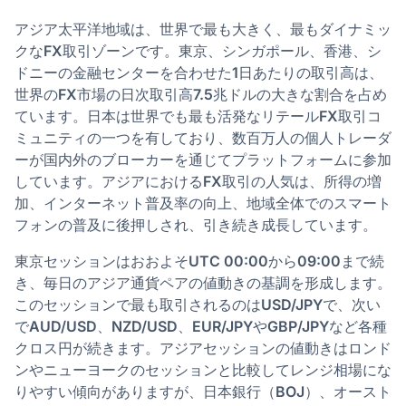
アジア太平洋地域は、世界で最も大きく、最もダイナミッ
クなFX取引ゾーンです。東京、シンガポール、香港、シ
ドニーの金融センターを合わせた1日あたりの取引高は、
世界のFX市場の日次取引高7.5兆ドルの大きな割合を占め
ています。日本は世界でも最も活発なリテールFX取引コ
ミュニティの一つを有しており、数百万人の個人トレーダ
ーが国内外のブローカーを通じてプラットフォームに参加
しています。アジアにおけるFX取引の人気は、所得の増
加、インターネット普及率の向上、地域全体でのスマート
フォンの普及に後押しされ、引き続き成長しています。
東京セッションはおおよそUTC 00:00から09:00まで続
き、毎日のアジア通貨ペアの値動きの基調を形成します。
このセッションで最も取引されるのはUSD/JPYで、次い
でAUD/USD、NZD/USD、EUR/JPYやGBP/JPYなど各種
クロス円が続きます。アジアセッションの値動きはロンド
ンやニューヨークのセッションと比較してレンジ相場にな
りやすい傾向がありますが、日本銀行（BOJ）、オースト