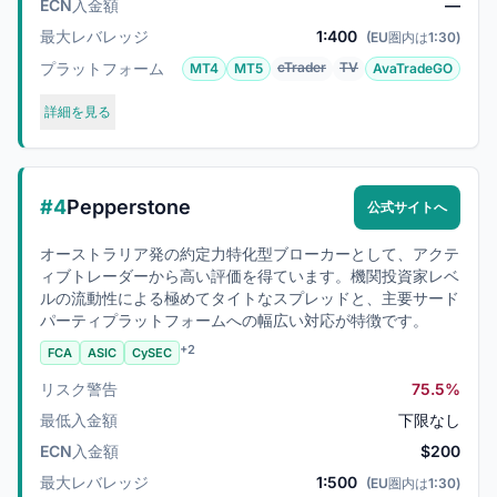
ECN入金額
—
最大レバレッジ
1:400
(EU圏内は1:30)
プラットフォーム
cTrader
TV
MT4
MT5
AvaTradeGO
詳細を見る
#4
Pepperstone
公式サイトへ
オーストラリア発の約定力特化型ブローカーとして、アクテ
ィブトレーダーから高い評価を得ています。機関投資家レベ
ルの流動性による極めてタイトなスプレッドと、主要サード
パーティプラットフォームへの幅広い対応が特徴です。
+2
FCA
ASIC
CySEC
リスク警告
75.5%
最低入金額
下限なし
ECN入金額
$200
最大レバレッジ
1:500
(EU圏内は1:30)