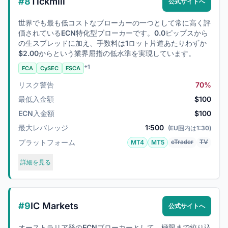
#8
Tickmill
公式サイトへ
世界でも最も低コストなブローカーの一つとして常に高く評
価されているECN特化型ブローカーです。0.0ピップスから
の生スプレッドに加え、手数料は1ロット片道あたりわずか
$2.00からという業界屈指の低水準を実現しています。
+1
FCA
CySEC
FSCA
リスク警告
70%
最低入金額
$100
ECN入金額
$100
最大レバレッジ
1:500
(EU圏内は1:30)
プラットフォーム
cTrader
TV
MT4
MT5
詳細を見る
#9
IC Markets
公式サイトへ
オーストラリア発のECNブローカーとして、極限まで絞り込