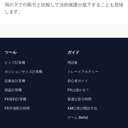
局の下での取引と比較して法的保護が低下することも意味
します。
ツール
ガイド
ピップ計算機
用語集
ポジションサイズ計算機
トレードアカデミー
証拠金計算機
初心者ガイド
損益計算機
FXは儲かる？
FX複利計算機
最適な取引時間
FX市場取引時間
XM口座の開設方法
ゲーム (beta)