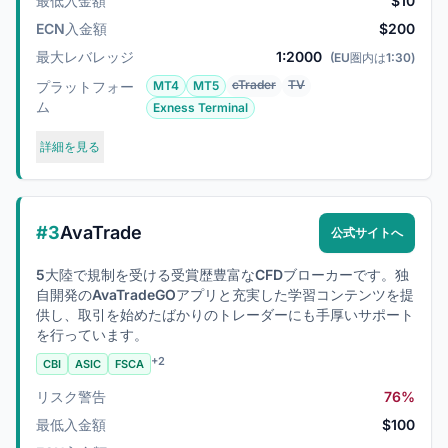
最低入金額
$10
ECN入金額
$200
最大レバレッジ
1:2000
(EU圏内は1:30)
cTrader
TV
プラットフォー
MT4
MT5
ム
Exness Terminal
詳細を見る
#3
AvaTrade
公式サイトへ
5大陸で規制を受ける受賞歴豊富なCFDブローカーです。独
自開発のAvaTradeGOアプリと充実した学習コンテンツを提
供し、取引を始めたばかりのトレーダーにも手厚いサポート
を行っています。
+2
CBI
ASIC
FSCA
リスク警告
76%
最低入金額
$100