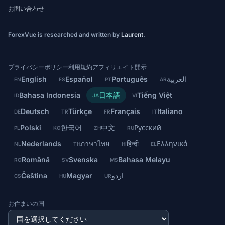
お問い合わせ
ForexVue is researched and written by
Laurent
.
プライバシーポリシー
利用規約
アフィリエイト開示
English
Español
Português
العربية
EN
ES
PT
AR
Bahasa Indonesia
日本語
Tiếng Việt
ID
JA
VI
Deutsch
Türkçe
Français
Italiano
DE
TR
FR
IT
Polski
한국어
中文
Русский
PL
KO
ZH
RU
Nederlands
ภาษาไทย
हिन्दी
Ελληνικά
NL
TH
HI
EL
Română
Svenska
Bahasa Melayu
RO
SV
MS
Čeština
Magyar
اردو
CS
HU
UR
お住まいの国