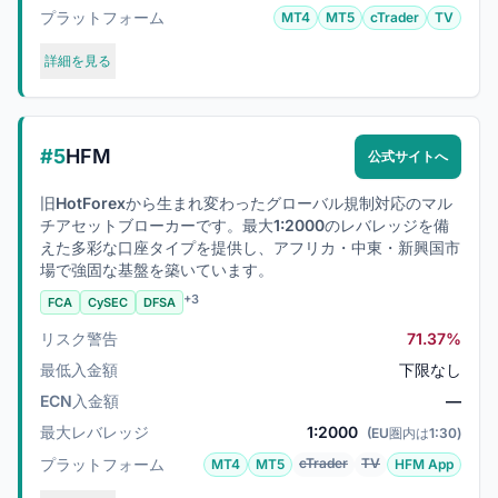
プラットフォーム
MT4
MT5
cTrader
TV
詳細を見る
#5
HFM
公式サイトへ
旧HotForexから生まれ変わったグローバル規制対応のマル
チアセットブローカーです。最大1:2000のレバレッジを備
えた多彩な口座タイプを提供し、アフリカ・中東・新興国市
場で強固な基盤を築いています。
+3
FCA
CySEC
DFSA
リスク警告
71.37%
最低入金額
下限なし
ECN入金額
—
最大レバレッジ
1:2000
(EU圏内は1:30)
プラットフォーム
cTrader
TV
MT4
MT5
HFM App