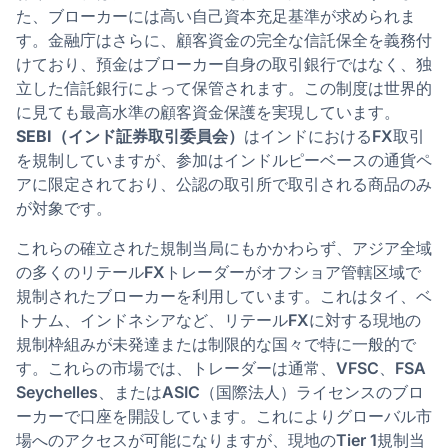
た、ブローカーには高い自己資本充足基準が求められま
す。金融庁はさらに、顧客資金の完全な信託保全を義務付
けており、預金はブローカー自身の取引銀行ではなく、独
立した信託銀行によって保管されます。この制度は世界的
に見ても最高水準の顧客資金保護を実現しています。
SEBI（インド証券取引委員会）
はインドにおけるFX取引
を規制していますが、参加はインドルピーベースの通貨ペ
アに限定されており、公認の取引所で取引される商品のみ
が対象です。
これらの確立された規制当局にもかかわらず、アジア全域
の多くのリテールFXトレーダーがオフショア管轄区域で
規制されたブローカーを利用しています。これはタイ、ベ
トナム、インドネシアなど、リテールFXに対する現地の
規制枠組みが未発達または制限的な国々で特に一般的で
す。これらの市場では、トレーダーは通常、VFSC、FSA
Seychelles、またはASIC（国際法人）ライセンスのブロ
ーカーで口座を開設しています。これによりグローバル市
場へのアクセスが可能になりますが、現地のTier 1規制当