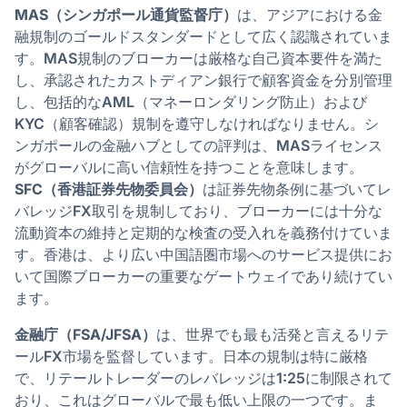
MAS（シンガポール通貨監督庁）
は、アジアにおける金
融規制のゴールドスタンダードとして広く認識されていま
す。MAS規制のブローカーは厳格な自己資本要件を満た
し、承認されたカストディアン銀行で顧客資金を分別管理
し、包括的なAML（マネーロンダリング防止）および
KYC（顧客確認）規制を遵守しなければなりません。シ
ンガポールの金融ハブとしての評判は、MASライセンス
がグローバルに高い信頼性を持つことを意味します。
SFC（香港証券先物委員会）
は証券先物条例に基づいてレ
バレッジFX取引を規制しており、ブローカーには十分な
流動資本の維持と定期的な検査の受入れを義務付けていま
す。香港は、より広い中国語圏市場へのサービス提供にお
いて国際ブローカーの重要なゲートウェイであり続けてい
ます。
金融庁（FSA/JFSA）
は、世界でも最も活発と言えるリテ
ールFX市場を監督しています。日本の規制は特に厳格
で、リテールトレーダーのレバレッジは1:25に制限されて
おり、これはグローバルで最も低い上限の一つです。ま