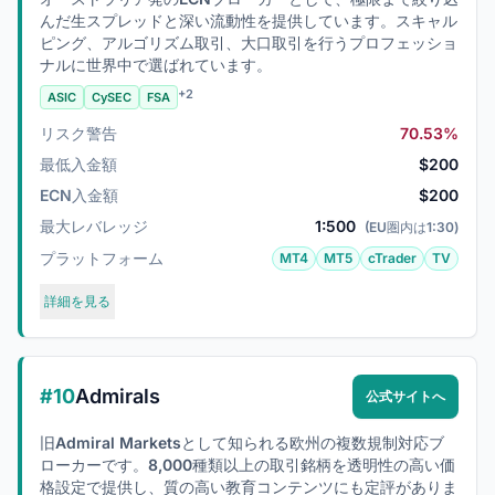
んだ生スプレッドと深い流動性を提供しています。スキャル
ピング、アルゴリズム取引、大口取引を行うプロフェッショ
ナルに世界中で選ばれています。
+2
ASIC
CySEC
FSA
リスク警告
70.53%
最低入金額
$200
ECN入金額
$200
最大レバレッジ
1:500
(EU圏内は1:30)
プラットフォーム
MT4
MT5
cTrader
TV
詳細を見る
#10
Admirals
公式サイトへ
旧Admiral Marketsとして知られる欧州の複数規制対応ブ
ローカーです。8,000種類以上の取引銘柄を透明性の高い価
格設定で提供し、質の高い教育コンテンツにも定評がありま