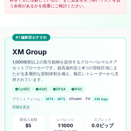
う余裕があるかを慎重にご検討ください。
#1 編集部おすすめ
XM Group
1,000種類以上の取引銘柄を提供するグローバルマルチア
セットブローカーです。超高速約定と4つの管轄区域にま
たがる多層的な規制体制を備え、幅広いトレーダーから支
持されています。
CySEC
ASIC
DFSA
IFSC
cTrader
TV
プラットフォーム：
MT4
MT5
XM App
詳細を見る
最低入金額
レバレッジ
スプレッド
$5
1:1000
0.0ピップ