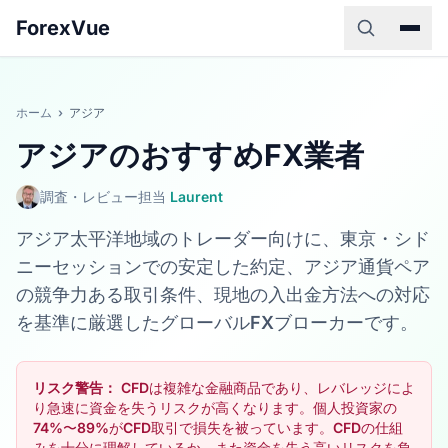
ForexVue
ホーム
›
アジア
アジアのおすすめFX業者
調査・レビュー担当
Laurent
アジア太平洋地域のトレーダー向けに、東京・シド
ニーセッションでの安定した約定、アジア通貨ペア
の競争力ある取引条件、現地の入出金方法への対応
を基準に厳選したグローバルFXブローカーです。
リスク警告：
CFDは複雑な金融商品であり、レバレッジによ
り急速に資金を失うリスクが高くなります。個人投資家の
74%〜89%がCFD取引で損失を被っています。CFDの仕組
みを十分に理解しているか、また資金を失う高いリスクを負