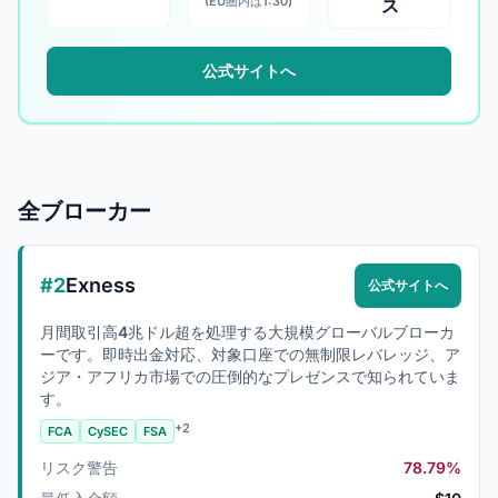
(EU圏内は1:30)
ス
公式サイトへ
全ブローカー
#2
Exness
公式サイトへ
月間取引高4兆ドル超を処理する大規模グローバルブローカ
ーです。即時出金対応、対象口座での無制限レバレッジ、ア
ジア・アフリカ市場での圧倒的なプレゼンスで知られていま
す。
+2
FCA
CySEC
FSA
リスク警告
78.79%