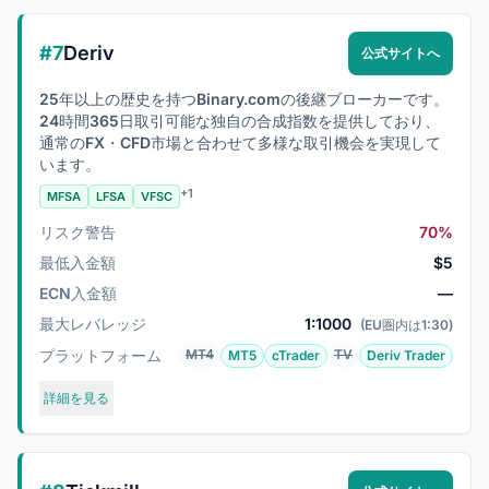
#7
Deriv
公式サイトへ
25年以上の歴史を持つBinary.comの後継ブローカーです。
24時間365日取引可能な独自の合成指数を提供しており、
通常のFX・CFD市場と合わせて多様な取引機会を実現して
います。
+1
MFSA
LFSA
VFSC
リスク警告
70%
最低入金額
$5
ECN入金額
—
最大レバレッジ
1:1000
(EU圏内は1:30)
プラットフォーム
MT4
TV
MT5
cTrader
Deriv Trader
詳細を見る