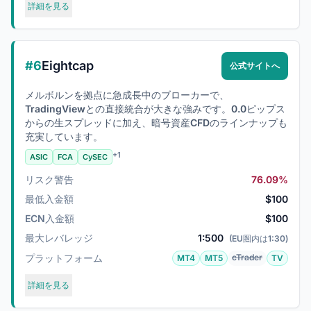
詳細を見る
#6
Eightcap
公式サイトへ
メルボルンを拠点に急成長中のブローカーで、
TradingViewとの直接統合が大きな強みです。0.0ピップス
からの生スプレッドに加え、暗号資産CFDのラインナップも
充実しています。
+1
ASIC
FCA
CySEC
リスク警告
76.09%
最低入金額
$100
ECN入金額
$100
最大レバレッジ
1:500
(EU圏内は1:30)
プラットフォーム
cTrader
MT4
MT5
TV
詳細を見る