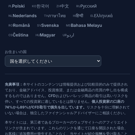
Polski
한국어
中文
Русский
PL
KO
ZH
RU
Nederlands
ภาษาไทย
हिन्दी
Ελληνικά
NL
TH
HI
EL
Română
Svenska
Bahasa Melayu
RO
SV
MS
Čeština
Magyar
اردو
CS
HU
UR
お住まいの国
免責事項：
本サイトのコンテンツは情報提供および比較目的のみで提供され
ており、金融アドバイス、投資推奨、または金融商品の売買の申し出を構成
するものではありません。CFDおよびレバレッジ商品の取引は高いリスクを
伴い、すべての投資家に適しているとは限りません。
個人投資家の口座の
74%から89%がCFD取引で損失を出しています。
リスクを十分に理解されて
いない場合は、独立したファイナンシャルアドバイザーにご相談ください。
本サイトには、第三者であるブローカーのウェブサイトへのアフィリエイト
リンクが含まれています。これらのリンクを通じて口座を開設された場合、
お客様に追加費用が発生することなく、当サイトが紹介報酬を受け取ること