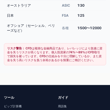
オーストラリア
ASIC
1:30
日本
FSA
1:25
オフショア（セーシェル、ベリ
各種
1:500〜1:2000
ーズなど）
リスク警告：
CFDは複雑な金融商品であり、レバレッジにより急速に資
金を失うリスクが高くなります。個人投資家の74%〜89%がCFD取引
で損失を被っています。CFDの仕組みを十分に理解しているか、また資
金を失う高いリスクを負う余裕があるかを慎重にご検討ください。
ツール
ガイド
ピップ計算機
用語集