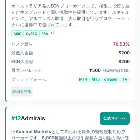
オーストラリア発のECNブローカーとして、極限まで絞り込
んだ生スプレッドと深い流動性を提供しています。スキャル
ピング、アルゴリズム取引、大口取引を行うプロフェッショ
ナルに世界中で選ばれています。
+2
ASIC
CySEC
FSA
リスク警告
70.53%
最低入金額
$200
ECN入金額
$200
最大レバレッジ
1:500
(EU圏内は1:30)
プラットフォーム
MT4
MT5
cTrader
TV
詳細を見る
#12
Admirals
公式サイトへ
旧Admiral Marketsとして知られる欧州の複数規制対応ブ
ローカーです。8,000種類以上の取引銘柄を透明性の高い価