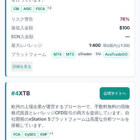
+2
CBI
ASIC
FSCA
リスク警告
76%
最低入金額
$100
ECN入金額
—
最大レバレッジ
1:400
(EU圏内は1:30)
プラットフォーム
cTrader
TV
MT4
MT5
AvaTradeGO
詳細を見る
#4
XTB
公式サイトへ
欧州の上場企業が運営するブローカーで、手数料無料の現物
株式投資とレバレッジCFD取引の両方を提供しています。自
社開発のxStation 5プラットフォームは高度な分析ツールを
搭載しています。
+1
FCA
CySEC
KNF