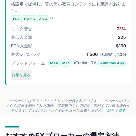
格設定で提供し、質の高い教育コンテンツにも定評がありま
す。
+1
FCA
CySEC
ASIC
リスク警告
73%
最低入金額
$25
ECN入金額
$100
最大レバレッジ
1:500
(EU圏内は1:30)
プラットフォーム
cTrader
TV
MT4
MT5
Admirals App
詳細を見る
このページにはアフィリエイトリンクが含まれています。このページのリン
クから口座を開設された場合、追加費用なしで紹介手数料を受け取る場合が
あります。これはランキングやレビューに影響しません。
詳しく見る
おすすめFXブローカーの選定方法