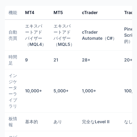
機能
MT4
MT5
cTrader
Tradi
エキスパ
エキスパ
Pine
自動
ートアド
ートアド
cTrader
Scri
売買
バイザー
バイザー
Automate（C#）
的）
（MQL4）
（MQL5）
時間
9
21
28+
20+
足
イン
ジケ
ータ
10,000+
5,000+
1,000+
100,0
ーラ
イブ
ラリ
板情
基本的
あり
完全なLevel II
なし
報