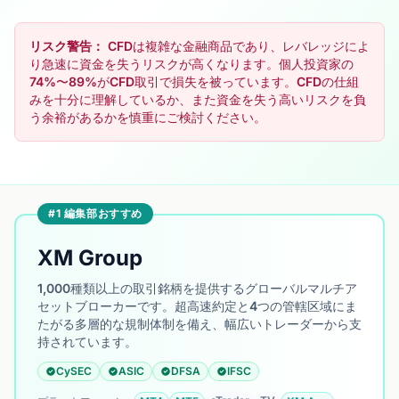
リスク警告：
CFDは複雑な金融商品であり、レバレッジによ
り急速に資金を失うリスクが高くなります。個人投資家の
74%〜89%がCFD取引で損失を被っています。CFDの仕組
みを十分に理解しているか、また資金を失う高いリスクを負
う余裕があるかを慎重にご検討ください。
#1 編集部おすすめ
XM Group
1,000種類以上の取引銘柄を提供するグローバルマルチア
セットブローカーです。超高速約定と4つの管轄区域にま
たがる多層的な規制体制を備え、幅広いトレーダーから支
持されています。
CySEC
ASIC
DFSA
IFSC