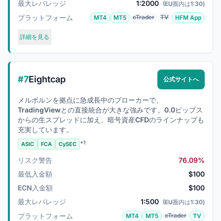
最大レバレッジ
1:2000
(EU圏内は1:30)
プラットフォーム
cTrader
TV
MT4
MT5
HFM App
詳細を見る
#7
Eightcap
公式サイトへ
メルボルンを拠点に急成長中のブローカーで、
TradingViewとの直接統合が大きな強みです。0.0ピップス
からの生スプレッドに加え、暗号資産CFDのラインナップも
充実しています。
+1
ASIC
FCA
CySEC
リスク警告
76.09%
最低入金額
$100
ECN入金額
$100
最大レバレッジ
1:500
(EU圏内は1:30)
プラットフォーム
cTrader
MT4
MT5
TV