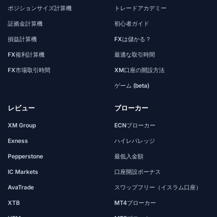
ポジションサイズ計算機
トレードアカデミー
証拠金計算機
初心者ガイド
損益計算機
FXは儲かる？
FX複利計算機
最適な取引時間
FX市場取引時間
XM口座の開設方法
ゲーム (beta)
レビュー
ブローカー
XM Group
ECNブローカー
Exness
ハイレバレッジ
Pepperstone
最低入金額
IC Markets
口座開設ボーナス
AvaTrade
スワップフリー（イスラム口座）
XTB
MT4ブローカー