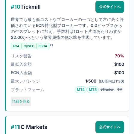
#10
Tickmill
公式サイトへ
世界でも最も低コストなブローカーの一つとして常に高く評
価されているECN特化型ブローカーです。0.0ピップスから
の生スプレッドに加え、手数料は1ロット片道あたりわずか
$2.00からという業界屈指の低水準を実現しています。
+1
FCA
CySEC
FSCA
リスク警告
70%
最低入金額
$100
ECN入金額
$100
最大レバレッジ
1:500
(EU圏内は1:30)
プラットフォーム
cTrader
TV
MT4
MT5
詳細を見る
#11
IC Markets
公式サイトへ