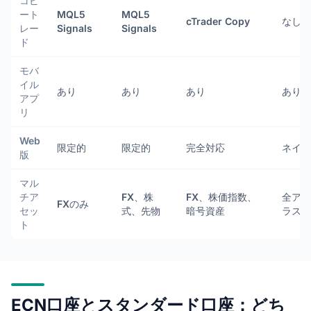
コピ
ート
MQL5
MQL5
cTrader Copy
なし
レー
Signals
Signals
ド
モバ
イル
あり
あり
あり
あり
アプ
リ
Web
限定的
限定的
完全対応
ネイテ
版
マル
チア
FX、株
FX、株価指数、
全アセ
FXのみ
セッ
式、先物
暗号資産
ラス
ト
ECN口座とスタンダード口座：どち