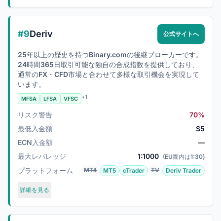
#9
Deriv
公式サイトへ
25年以上の歴史を持つBinary.comの後継ブローカーです。
24時間365日取引可能な独自の合成指数を提供しており、
通常のFX・CFD市場と合わせて多様な取引機会を実現して
います。
+1
MFSA
LFSA
VFSC
リスク警告
70%
最低入金額
$5
ECN入金額
—
最大レバレッジ
1:1000
(EU圏内は1:30)
プラットフォーム
MT4
TV
MT5
cTrader
Deriv Trader
詳細を見る