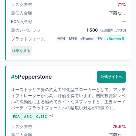
リスク警告
71%
最低入金額
下限なし
ECN入金額
—
最大レバレッジ
1:500
(EU圏内は1:30)
プラットフォーム
MT4
MT5
cTrader
TV
xStation 5
詳細を見る
#5
Pepperstone
公式サイトへ
オーストラリア発の約定力特化型ブローカーとして、アクテ
ィブトレーダーから高い評価を得ています。機関投資家レベ
ルの流動性による極めてタイトなスプレッドと、主要サード
パーティプラットフォームへの幅広い対応が特徴です。
+2
FCA
ASIC
CySEC
リスク警告
75.5%
最低入金額
下限なし