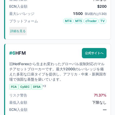
ECN入金額
$200
最大レバレッジ
1:500
(EU圏内は1:30)
プラットフォーム
MT4
MT5
cTrader
TV
詳細を見る
#6
HFM
公式サイトへ
旧HotForexから生まれ変わったグローバル規制対応のマル
チアセットブローカーです。最大1:2000のレバレッジを備
えた多彩な口座タイプを提供し、アフリカ・中東・新興国市
場で強固な基盤を築いています。
+3
FCA
CySEC
DFSA
リスク警告
71.37%
最低入金額
下限なし
ECN入金額
—