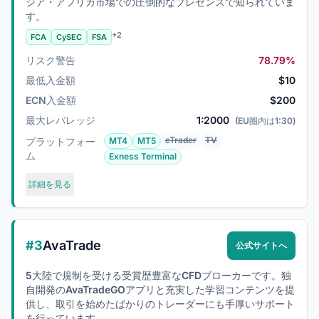
ジア・アフリカ市場での圧倒的なプレゼンスで知られていま
す。
+2
FCA
CySEC
FSA
リスク警告
78.79%
最低入金額
$10
ECN入金額
$200
最大レバレッジ
1:2000
(EU圏内は1:30)
cTrader
TV
プラットフォー
MT4
MT5
ム
Exness Terminal
詳細を見る
#3
AvaTrade
公式サイトへ
5大陸で規制を受ける受賞歴豊富なCFDブローカーです。独
自開発のAvaTradeGOアプリと充実した学習コンテンツを提
供し、取引を始めたばかりのトレーダーにも手厚いサポート
を行っています。