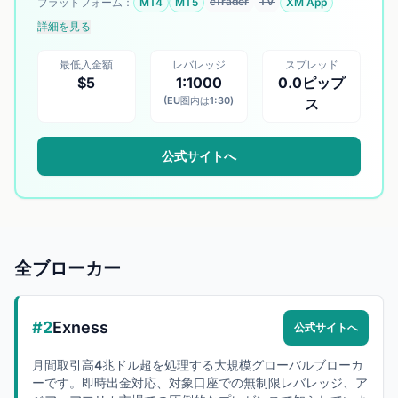
cTrader
TV
プラットフォーム：
MT4
MT5
XM App
詳細を見る
最低入金額
レバレッジ
スプレッド
$5
1:1000
0.0ピップ
(EU圏内は1:30)
ス
公式サイトへ
全ブローカー
#2
Exness
公式サイトへ
月間取引高4兆ドル超を処理する大規模グローバルブローカ
ーです。即時出金対応、対象口座での無制限レバレッジ、ア