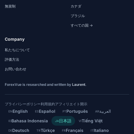
無規制
カナダ
ブラジル
すべての国 →
Company
私たちについて
評価方法
お問い合わせ
ForexVue is researched and written by
Laurent
.
プライバシーポリシー
利用規約
アフィリエイト開示
English
Español
Português
العربية
EN
ES
PT
AR
Bahasa Indonesia
日本語
Tiếng Việt
ID
JA
VI
Deutsch
Türkçe
Français
Italiano
DE
TR
FR
IT