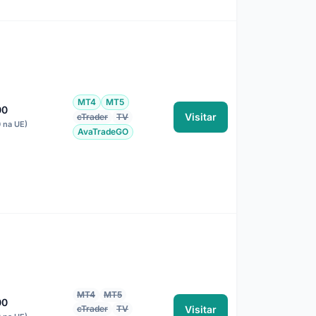
MT4
MT5
00
Visitar
cTrader
TV
0 na UE)
AvaTradeGO
MT4
MT5
00
cTrader
TV
Visitar