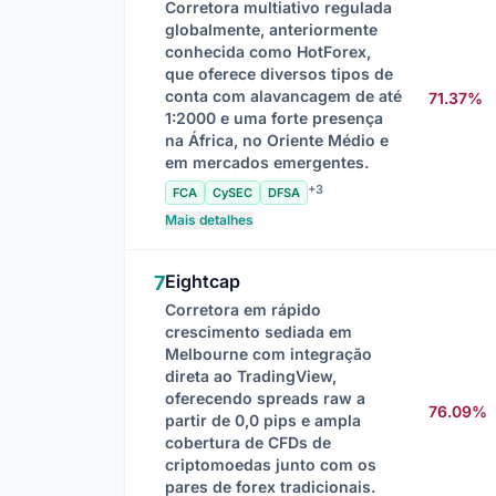
Corretora multiativo regulada
globalmente, anteriormente
conhecida como HotForex,
que oferece diversos tipos de
conta com alavancagem de até
71.37%
1:2000 e uma forte presença
na África, no Oriente Médio e
em mercados emergentes.
+3
FCA
CySEC
DFSA
Mais detalhes
Eightcap
7
Corretora em rápido
crescimento sediada em
Melbourne com integração
direta ao TradingView,
oferecendo spreads raw a
76.09%
partir de 0,0 pips e ampla
cobertura de CFDs de
criptomoedas junto com os
pares de forex tradicionais.