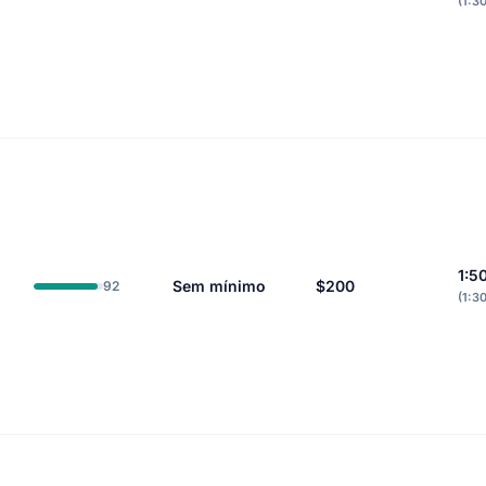
(1:3
1:5
Sem mínimo
$200
92
(1:3