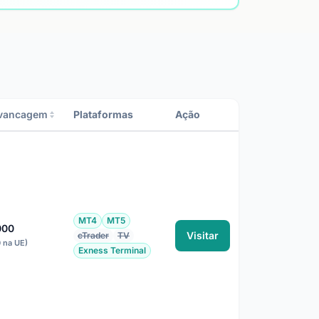
vancagem
Plataformas
Ação
MT4
MT5
000
Visitar
cTrader
TV
0 na UE)
Exness Terminal