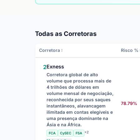
Todas as Corretoras
Corretora
Risco %
Exness
2
Corretora global de alto
volume que processa mais de
4 trilhões de dólares em
volume mensal de negociação,
reconhecida por seus saques
78.79%
instantâneos, alavancagem
ilimitada em contas elegíveis e
uma presença dominante na
Ásia e na África.
+2
FCA
CySEC
FSA