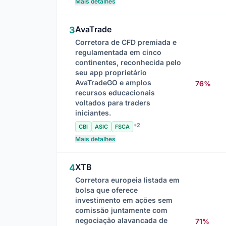
Mais detalhes
AvaTrade
3
Corretora de CFD premiada e
regulamentada em cinco
continentes, reconhecida pelo
seu app proprietário
AvaTradeGO e amplos
76%
recursos educacionais
voltados para traders
iniciantes.
+2
CBI
ASIC
FSCA
Mais detalhes
XTB
4
Corretora europeia listada em
bolsa que oferece
investimento em ações sem
comissão juntamente com
negociação alavancada de
71%