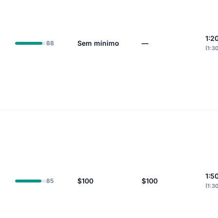
1:2
Sem mínimo
—
88
(1:3
1:5
$100
$100
85
(1:3