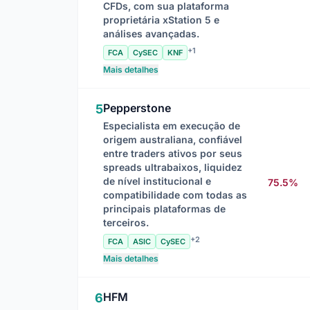
CFDs, com sua plataforma
proprietária xStation 5 e
análises avançadas.
+1
FCA
CySEC
KNF
Mais detalhes
Pepperstone
5
Especialista em execução de
origem australiana, confiável
entre traders ativos por seus
spreads ultrabaixos, liquidez
de nível institucional e
75.5%
compatibilidade com todas as
principais plataformas de
terceiros.
+2
FCA
ASIC
CySEC
Mais detalhes
HFM
6