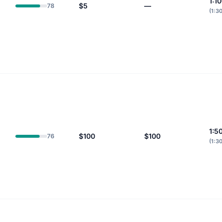
1:1
$5
—
78
(1:3
1:5
$100
$100
76
(1:3