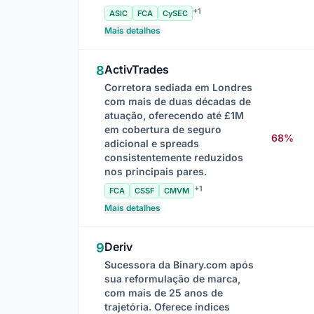
+1
ASIC
FCA
CySEC
Mais detalhes
ActivTrades
8
Corretora sediada em Londres
com mais de duas décadas de
atuação, oferecendo até £1M
em cobertura de seguro
68%
adicional e spreads
consistentemente reduzidos
nos principais pares.
+1
FCA
CSSF
CMVM
Mais detalhes
Deriv
9
Sucessora da Binary.com após
sua reformulação de marca,
com mais de 25 anos de
trajetória. Oferece índices