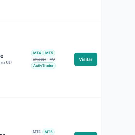
MT4
MT5
00
Visitar
cTrader
TV
0 na UE)
ActivTrader
MT4
MT5