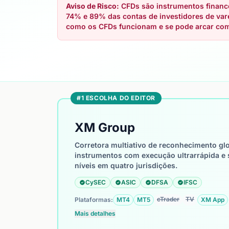
Aviso de Risco:
CFDs são instrumentos finance
74% e 89% das contas de investidores de va
como os CFDs funcionam e se pode arcar com o
#1 ESCOLHA DO EDITOR
XM Group
Corretora multiativo de reconhecimento glo
instrumentos com execução ultrarrápida e 
níveis em quatro jurisdições.
CySEC
ASIC
DFSA
IFSC
cTrader
TV
Plataformas:
MT4
MT5
XM App
Mais detalhes