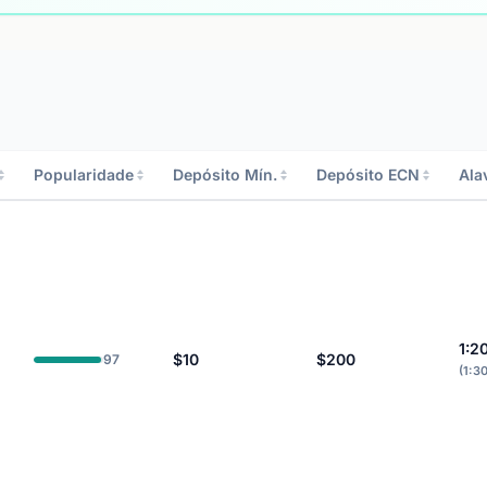
Popularidade
Depósito Mín.
Depósito ECN
Ala
1:2
$10
$200
97
(1:3