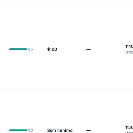
1:4
$100
—
95
(1:3
1:5
Sem mínimo
—
93