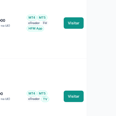
MT4
MT5
000
Visitar
cTrader
TV
0 na UE)
HFM App
00
MT4
MT5
Visitar
cTrader
0 na UE)
TV