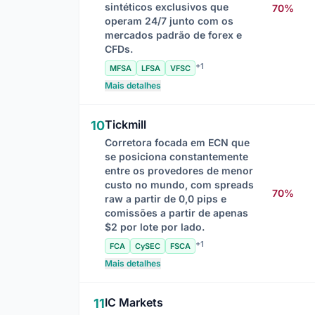
sintéticos exclusivos que
70%
operam 24/7 junto com os
mercados padrão de forex e
CFDs.
+1
MFSA
LFSA
VFSC
Mais detalhes
Tickmill
10
Corretora focada em ECN que
se posiciona constantemente
entre os provedores de menor
custo no mundo, com spreads
70%
raw a partir de 0,0 pips e
comissões a partir de apenas
$2 por lote por lado.
+1
FCA
CySEC
FSCA
Mais detalhes
IC Markets
11