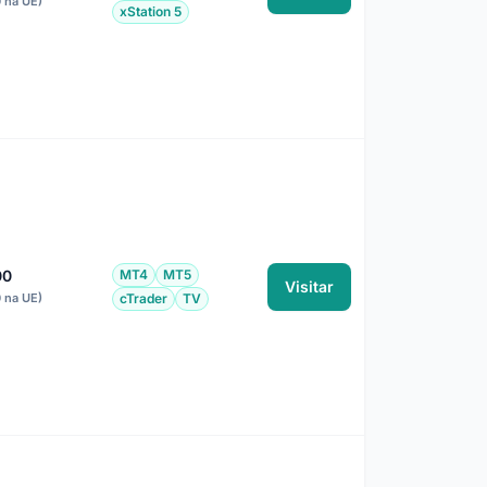
0 na UE)
xStation 5
00
MT4
MT5
Visitar
0 na UE)
cTrader
TV