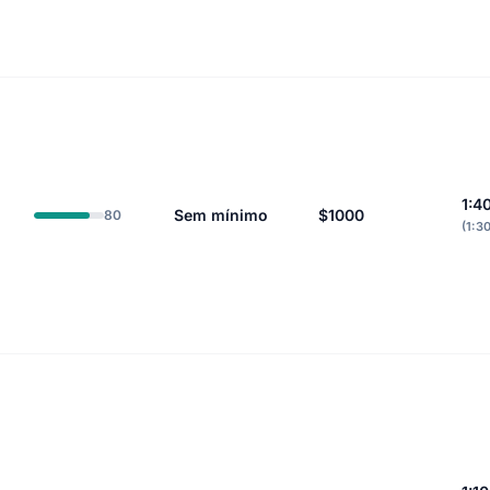
1:4
Sem mínimo
$1000
80
(1:3