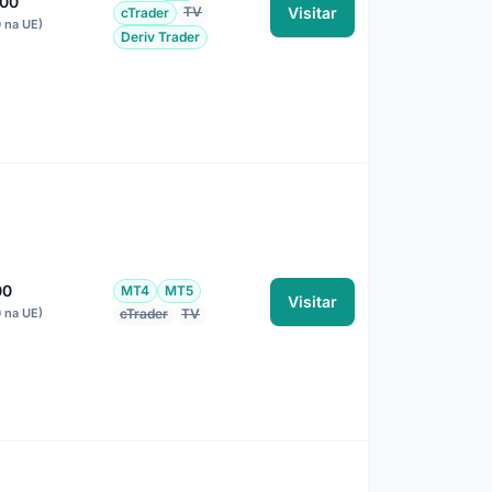
000
TV
Visitar
cTrader
0 na UE)
Deriv Trader
00
MT4
MT5
Visitar
0 na UE)
cTrader
TV