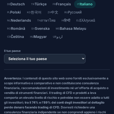
Deutsch
Türkçe
Français
Italiano
DE
TR
FR
IT
Polski
한국어
中文
Русский
PL
KO
ZH
RU
Nederlands
ภาษาไทย
हिन्दी
Ελληνικά
NL
TH
HI
EL
Română
Svenska
Bahasa Melayu
RO
SV
MS
Čeština
Magyar
اردو
CS
HU
UR
Il tuo paese
Avvertenza:
I contenuti di questo sito web sono forniti esclusivamente a
scopo informativo e comparativo e non costituiscono consulenza
finanziaria, raccomandazioni di investimento né un'offerta di acquisto o
vendita di strumenti finanziari. Il trading di CFD e prodotti a leva
comporta un elevato livello di rischio e potrebbe non essere adatto a tutti
gli investitori;
tra il 74% e l'89% dei conti degli investitori al dettaglio
perde denaro facendo trading di CFD.
Dovresti richiedere una
consulenza finanziaria indipendente se non comprendi appieno i rischi