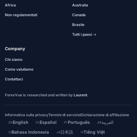
Africa
Australia
Non regolamentati
Canada
Brasile
Tutti i paesi →
Company
Chi siamo
Come valutiamo
Contattaci
ForexVue is researched and written by
Laurent
.
Informativa sulla privacy
Termini di servizio
Dichiarazione di affiliazione
English
Español
Português
العربية
EN
ES
PT
AR
Bahasa Indonesia
日本語
Tiếng Việt
ID
JA
VI