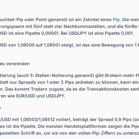
ruchteil-Pip oder Point genannt) ist ein Zehntel eines
Pip
. Die me
rungspaare mit fünf statt vier Nachkommastellen, und die fünfte
USD ist eine Pipette 0,00001. Bei USD/JPY ist eine Pipette 0,001.
SD von 1,08500 auf 1,08501 steigt, ist das eine Bewegung von 1 P
tes verwenden
tierung (auch 5-Stellen-Notierung genannt) gibt Brokern mehr Fle
Statt nur Spreads von 1 oder 2 Pips anbieten zu können, kann ein
en. Das kommt Tradern zugute, da es die Transaktionskosten sen
ren wie EUR/USD und USD/JPY.
s
USD mit 1,08503/1,08512 notiert, beträgt der Spread 0,9 Pips (od
ses ist die Pipette. Die meisten Handelsplattformen zeigen die Pipe
estellten Schrift an, um sie von den vollen Pip-Ziffern zu unters