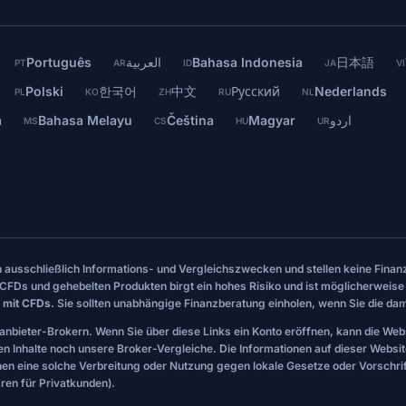
Português
العربية
Bahasa Indonesia
日本語
PT
AR
ID
JA
VI
Polski
한국어
中文
Русский
Nederlands
PL
KO
ZH
RU
NL
a
Bahasa Melayu
Čeština
Magyar
اردو
MS
CS
HU
UR
en ausschließlich Informations- und Vergleichszwecken und stellen keine Fi
CFDs und gehebelten Produkten birgt ein hohes Risiko und ist möglicherweise 
 mit CFDs.
Sie sollten unabhängige Finanzberatung einholen, wenn Sie die dam
tanbieter-Brokern. Wenn Sie über diese Links ein Konto eröffnen, kann die Web
len Inhalte noch unsere Broker-Vergleiche. Die Informationen auf dieser Websi
nen eine solche Verbreitung oder Nutzung gegen lokale Gesetze oder Vorschr
en für Privatkunden).