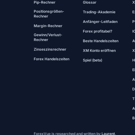
Pip-Rechner
Glossar
X
Positionsgrößen-
Trading-Akademie
E
Rechner
Anfänger-Leitfaden
P
Margin-Rechner
Forex profitabel?
I
Gewinn/Verlust-
Rechner
Beste Handelszeiten
A
Zinseszinsrechner
XM Konto eröffnen
X
Forex Handelszeiten
Spiel (beta)
H
E
A
D
T
A
B
ForexVue is researched and written by
Laurent
.