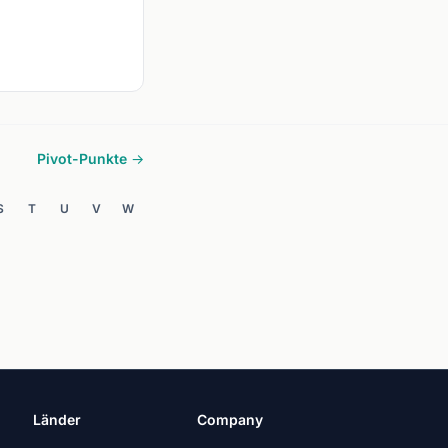
Pivot-Punkte →
S
T
U
V
W
Länder
Company