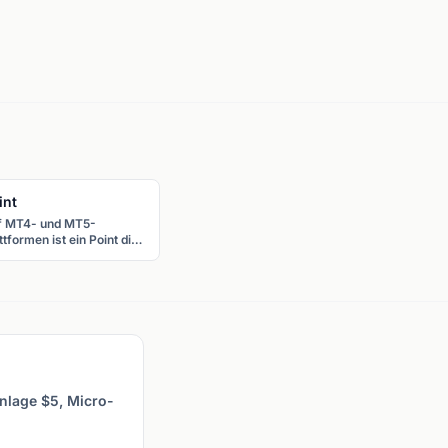
int
Geld-Brief-Spanne
f MT4- und MT5-
Die Differenz zwischen
ttformen ist ein Point die
Geldkurs und Briefkurs. Die
inste Preiserhöhung. Bei
Geld-Brief-Spanne ist die
ezimalen-Paaren: 1 Point
Transaktionskosten eines
,00001 (eine Pipette), 10
Round-Trip-Trades.
nts = 1 Pip.
nlage $5, Micro-