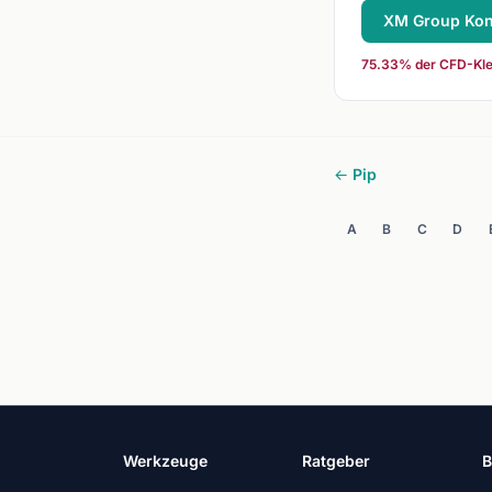
XM Group Kon
75.33% der CFD-Klei
← Pip
A
B
C
D
Werkzeuge
Ratgeber
B