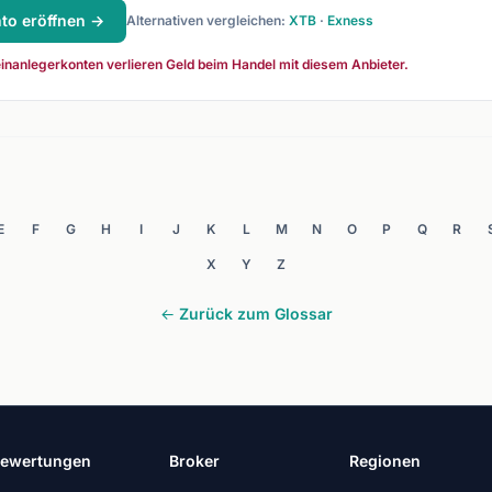
to eröffnen →
Alternativen vergleichen:
XTB
·
Exness
nanlegerkonten verlieren Geld beim Handel mit diesem Anbieter.
E
F
G
H
I
J
K
L
M
N
O
P
Q
R
X
Y
Z
← Zurück zum Glossar
ewertungen
Broker
Regionen