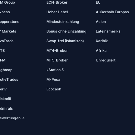
M Group
ECN-Broker
EU
xness
Hoher Hebel
Außerhalb Europas
epperstone
Mindesteinzahlung
Asien
C Markets
Bonus ohne Einzahlung
Lateinamerika
vaTrade
Swap-frei (Islamisch)
Karibik
TB
MT4-Broker
Afrika
FM
MT5-Broker
Unreguliert
ightcap
xStation 5
ctivTrades
M-Pesa
eriv
Ecocash
ickmill
dmirals
ewertungen →