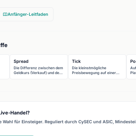
Anfänger-Leitfaden
ffe
Spread
Tick
Po
Die Differenz zwischen dem
Die kleinstmögliche
Au
Geldkurs (Verkauf) und dem
Preisbewegung auf einer
Pla
n
Briefkurs (Kauf) eines
Handelsplattform. Bei 5-
kle
t
Währungspaares. Der
Dezimalen-Forex-Preisen
5-D
Spread ist der primäre
ist ein Tick eine Pipette
= 0
Kostenfaktor beim Trading.
(0,00001 bei den meisten
Poi
Paaren).
 Live-Handel?
 Wahl für Einsteiger. Reguliert durch CySEC und ASIC, Mindestei