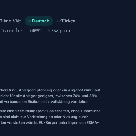
Tiếng Việt
Deutsch
Türkçe
DE
TR
ภาษาไทย
हिन्दी
Ελληνικά
TH
HI
EL
nanzberatung, Anlageempfehlung oder ein Angebot zum Kauf
nicht für alle Anleger geeignet,
zwischen 74% und 89%
it verbundenen Risiken nicht vollständig verstehen.
site eine Vermittlungsprovision erhalten, ohne zusätzliche
te sind nicht zur Verbreitung an oder Nutzung durch
iften verstoßen würde. EU-Bürger unterliegen den ESMA-