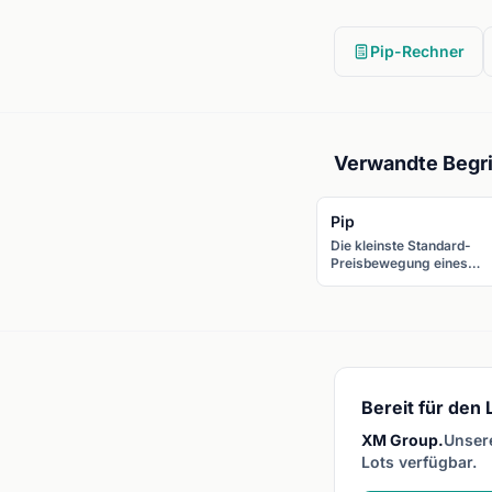
Pip-Rechner
Verwandte Begri
Pip
Die kleinste Standard-
Preisbewegung eines
Währungspaares. Bei de
meisten Paaren entsprich
ein Pip 0,0001. Bei JPY-
Paaren entspricht ein Pip
0,01.
Bereit für den
XM Group.
Unsere
Lots verfügbar.