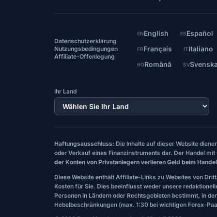
English
Español
EN
ES
Datenschutzerklärung
Français
Italiano
Nutzungsbedingungen
FR
IT
Affiliate-Offenlegung
Română
Svensk
RO
SV
Ihr Land
Haftungsausschluss:
Die Inhalte auf dieser Website dien
oder Verkauf eines Finanzinstruments dar. Der Handel mit 
der Konten von Privatanlegern verlieren Geld beim Handel
Diese Website enthält Affiliate-Links zu Websites von Drit
Kosten für Sie. Dies beeinflusst weder unsere redaktionel
Personen in Ländern oder Rechtsgebieten bestimmt, in de
Hebelbeschränkungen (max. 1:30 bei wichtigen Forex-Paar