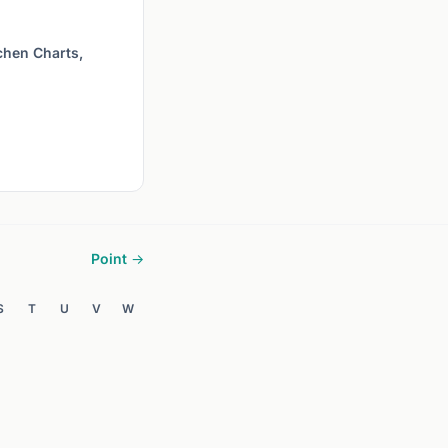
ichen Charts,
Point →
S
T
U
V
W