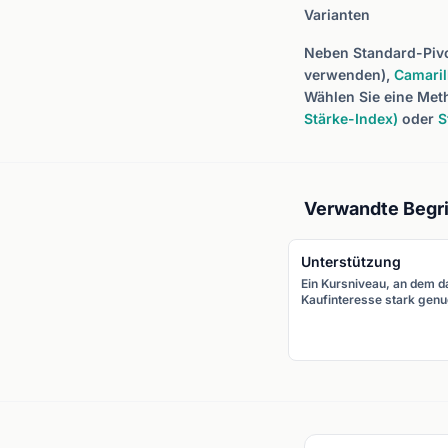
Varianten
Neben Standard-Piv
verwenden),
Camaril
Wählen Sie eine Meth
Stärke-Index)
oder
S
Verwandte Begri
Unterstützung
Ein Kursniveau, an dem d
Kaufinteresse stark gen
ist, um weitere Rückgän
zu verhindern. Der Kurs
prallt tendenziell nach ob
ab, wenn er die
Unterstützung erreicht.