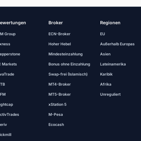
ewertungen
Broker
Regionen
M Group
ECN-Broker
EU
xness
Hoher Hebel
Außerhalb Europas
epperstone
Mindesteinzahlung
Asien
C Markets
Bonus ohne Einzahlung
Lateinamerika
vaTrade
Swap-frei (Islamisch)
Karibik
TB
MT4-Broker
Afrika
FM
MT5-Broker
Unreguliert
ightcap
xStation 5
ctivTrades
M-Pesa
eriv
Ecocash
ickmill