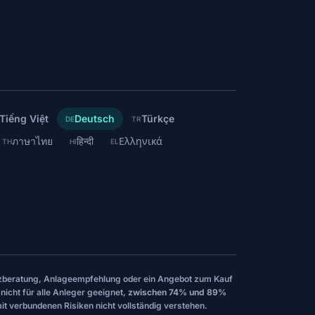
Tiếng Việt
Deutsch
Türkçe
DE
TR
ภาษาไทย
हिन्दी
Ελληνικά
TH
HI
EL
nanzberatung, Anlageempfehlung oder ein Angebot zum Kauf
nicht für alle Anleger geeignet,
zwischen 74% und 89%
it verbundenen Risiken nicht vollständig verstehen.