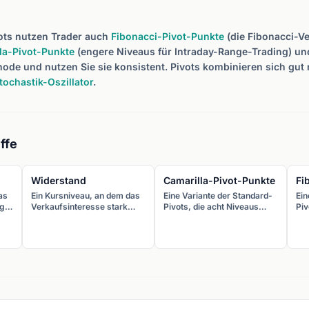
ots nutzen Trader auch
Fibonacci-Pivot-Punkte
(die Fibonacci-Ve
la-Pivot-Punkte
(engere Niveaus für Intraday-Range-Trading) un
ode und nutzen Sie sie konsistent. Pivots kombinieren sich gut
tochastik-Oszillator
.
ffe
Widerstand
Camarilla-Pivot-Punkte
Fi
as
Ein Kursniveau, an dem das
Eine Variante der Standard-
Ein
ug
Verkaufsinteresse stark
Pivots, die acht Niveaus
Piv
ge
genug ist, um weitere
(vier Unterstützungs- und
Ver
Anstiege zu verhindern. Der
vier Widerstandsniveaus)
%,
en
Kurs dreht tendenziell nach
enger um den aktuellen Kurs
von
unten, wenn er den
gruppiert. Konzipiert für
Wid
Widerstand erreicht.
Intraday-Trading mit Fokus
auf Mean-Reversion.