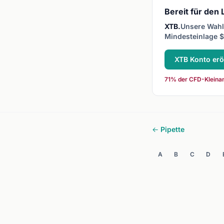
Bereit für den
XTB.
Unsere Wahl 
Mindesteinlage $
XTB Konto erö
71% der CFD-Kleinan
← Pipette
A
B
C
D