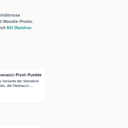
rhältnisse
d Woodie-Pivots.
 mit
RSI (Relative-
bonacci-Pivot-Punkte
VWAP (Volume
Weighted Average
e Variante der Standard-
ots, die Fibonacci-
Price)
hältnisse (38,2 %, 61,8
Ein Intraday-Benchmark, der
 100 %) zur Berechnung
den volumengewichteten
 Unterstützungs- und
Durchschnittskurs
erstandsniveaus nutzt.
berechnet. VWAP wird
täglich zurückgesetzt und
zeigt, ob man über oder
unter dem "fairen Wert"
kauft.