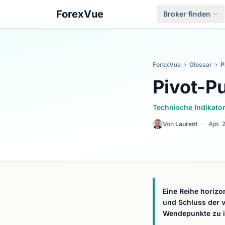
ForexVue
Broker finden
ForexVue
›
Glossar
›
P
Pivot-P
Technische Indikato
Von
Laurent
·
Apr. 
Eine Reihe horizo
und Schluss der v
Wendepunkte zu id