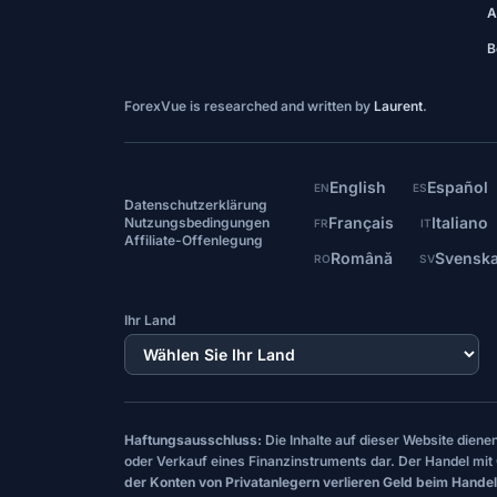
A
B
ForexVue is researched and written by
Laurent
.
English
Español
EN
ES
Datenschutzerklärung
Français
Italiano
Nutzungsbedingungen
FR
IT
Affiliate-Offenlegung
Română
Svensk
RO
SV
Ihr Land
Haftungsausschluss:
Die Inhalte auf dieser Website dien
oder Verkauf eines Finanzinstruments dar. Der Handel mit 
der Konten von Privatanlegern verlieren Geld beim Handel