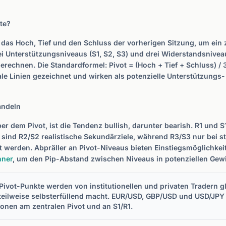
te?
das Hoch, Tief und den Schluss der vorherigen Sitzung, um ein 
ei Unterstützungsniveaus (S1, S2, S3) und drei Widerstandsniveaus
berechnen. Die Standardformel: Pivot = (Hoch + Tief + Schluss) / 
le Linien gezeichnet und wirken als potenzielle Unterstützungs
andeln
er dem Pivot, ist die Tendenz bullish, darunter bearish. R1 und S
 sind R2/S2 realistische Sekundärziele, während R3/S3 nur bei s
 werden. Abpräller an Pivot-Niveaus bieten Einstiegsmöglichkei
hner
, um den Pip-Abstand zwischen Niveaus in potenziellen Ge
Pivot-Punkte werden von institutionellen und privaten Tradern 
 teilweise selbsterfüllend macht. EUR/USD, GBP/USD und USD/JPY 
ionen am zentralen Pivot und an S1/R1.