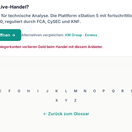
 Live-Handel?
für technische Analyse. Die Plattform xStation 5 mit fortschrittl
0, reguliert durch FCA, CySEC und KNF.
ffnen →
Alternativen vergleichen:
XM Group
·
Exness
legerkonten verlieren Geld beim Handel mit diesem Anbieter.
E
F
G
H
I
J
K
L
M
N
O
P
Q
R
X
Y
Z
← Zurück zum Glossar