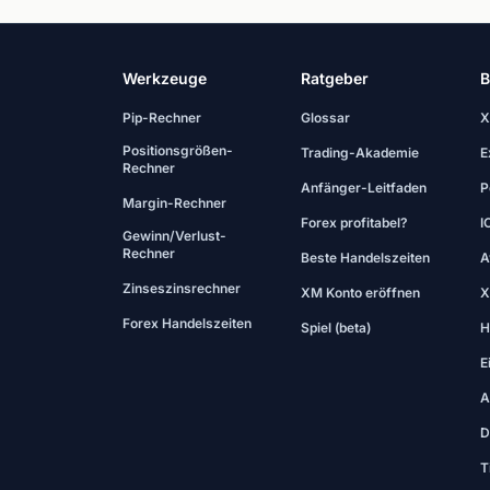
Werkzeuge
Ratgeber
B
Pip-Rechner
Glossar
X
Positionsgrößen-
Trading-Akademie
E
Rechner
Anfänger-Leitfaden
P
Margin-Rechner
Forex profitabel?
I
Gewinn/Verlust-
Rechner
Beste Handelszeiten
A
Zinseszinsrechner
XM Konto eröffnen
X
Forex Handelszeiten
Spiel (beta)
H
E
A
D
T