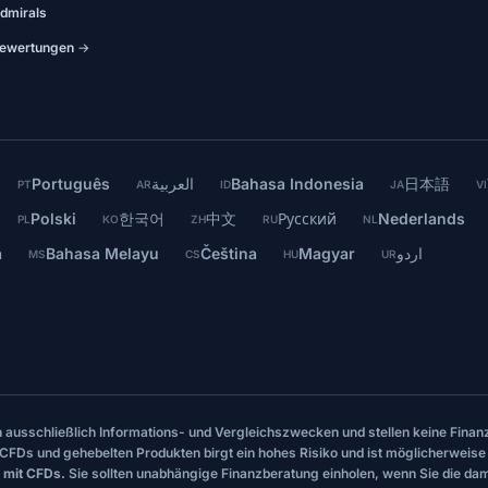
dmirals
ewertungen →
Português
العربية
Bahasa Indonesia
日本語
PT
AR
ID
JA
VI
Polski
한국어
中文
Русский
Nederlands
PL
KO
ZH
RU
NL
a
Bahasa Melayu
Čeština
Magyar
اردو
MS
CS
HU
UR
en ausschließlich Informations- und Vergleichszwecken und stellen keine Fi
CFDs und gehebelten Produkten birgt ein hohes Risiko und ist möglicherweise 
 mit CFDs.
Sie sollten unabhängige Finanzberatung einholen, wenn Sie die dam