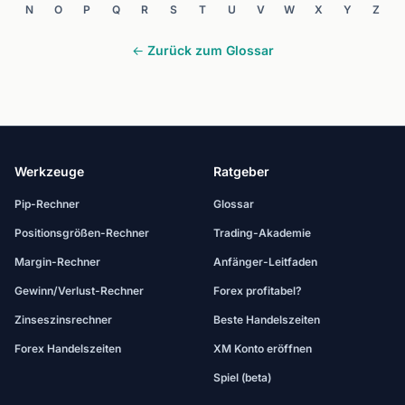
N
O
P
Q
R
S
T
U
V
W
X
Y
Z
← Zurück zum Glossar
Werkzeuge
Ratgeber
Pip-Rechner
Glossar
Positionsgrößen-Rechner
Trading-Akademie
Margin-Rechner
Anfänger-Leitfaden
Gewinn/Verlust-Rechner
Forex profitabel?
Zinseszinsrechner
Beste Handelszeiten
Forex Handelszeiten
XM Konto eröffnen
Spiel (beta)