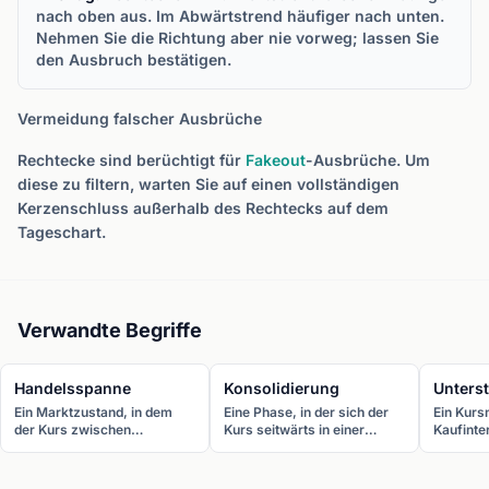
nach oben aus. Im Abwärtstrend häufiger nach unten.
Nehmen Sie die Richtung aber nie vorweg; lassen Sie
den Ausbruch bestätigen.
Vermeidung falscher Ausbrüche
Rechtecke sind berüchtigt für
Fakeout
-Ausbrüche. Um
diese zu filtern, warten Sie auf einen vollständigen
Kerzenschluss außerhalb des Rechtecks auf dem
Tageschart.
Verwandte Begriffe
Handelsspanne
Konsolidierung
Unters
Ein Marktzustand, in dem
Eine Phase, in der sich der
Ein Kurs
der Kurs zwischen
Kurs seitwärts in einer
Kaufinte
definierten Unterstützungs-
engen Spanne bewegt,
ist, um 
und Widerstandsniveaus
während der Markt
zu verhi
pendelt, ohne einen klaren
zwischen vorheriger
prallt te