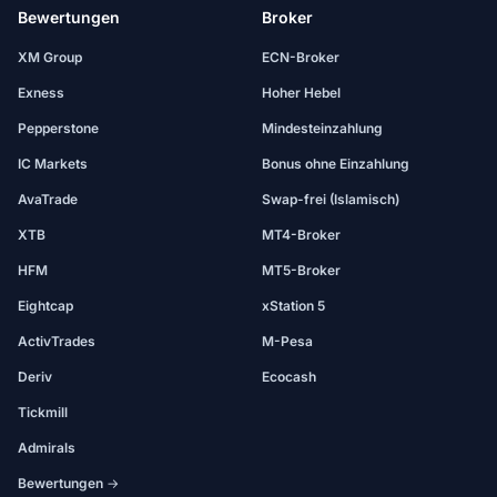
Bewertungen
Broker
XM Group
ECN-Broker
Exness
Hoher Hebel
Pepperstone
Mindesteinzahlung
IC Markets
Bonus ohne Einzahlung
AvaTrade
Swap-frei (Islamisch)
XTB
MT4-Broker
HFM
MT5-Broker
Eightcap
xStation 5
ActivTrades
M-Pesa
Deriv
Ecocash
Tickmill
Admirals
Bewertungen →