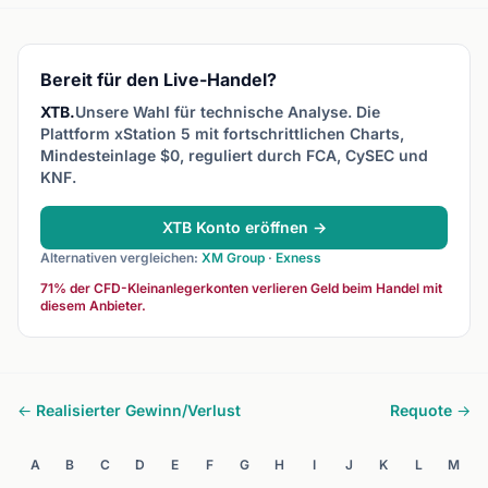
Auf- oder Abwärtstrend zu
Bewegung und nächstem
ab, wenn
etablieren.
Richtungsentscheid
Unterstü
pausiert.
Bereit für den Live-Handel?
XTB.
Unsere Wahl für technische Analyse. Die
Plattform xStation 5 mit fortschrittlichen Charts,
Mindesteinlage $0, reguliert durch FCA, CySEC und
KNF.
XTB Konto eröffnen →
Alternativen vergleichen:
XM Group
·
Exness
71% der CFD-Kleinanlegerkonten verlieren Geld beim Handel mit
diesem Anbieter.
← Realisierter Gewinn/Verlust
Requote →
A
B
C
D
E
F
G
H
I
J
K
L
M