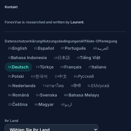
Kontakt
ForexVue is researched and written by
Laurent
.
Datenschutzerklärung
Nutzungsbedingungen
Affiliate-Offenlegung
English
Español
Português
العربية
EN
ES
PT
AR
Bahasa Indonesia
日本語
Tiếng Việt
ID
JA
VI
Deutsch
Türkçe
Français
Italiano
DE
TR
FR
IT
Polski
한국어
中文
Русский
PL
KO
ZH
RU
Nederlands
ภาษาไทย
हिन्दी
Ελληνικά
NL
TH
HI
EL
Română
Svenska
Bahasa Melayu
RO
SV
MS
Čeština
Magyar
اردو
CS
HU
UR
Ihr Land