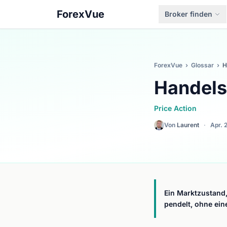
ForexVue
Broker finden
ForexVue
›
Glossar
›
H
Handel
Price Action
Von
Laurent
·
Apr. 
Ein Marktzustand
pendelt, ohne ein