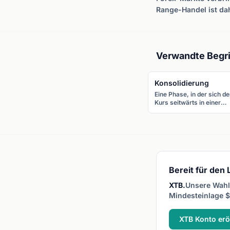
Range-Handel ist dah
Verwandte Begri
Konsolidierung
Eine Phase, in der sich de
Kurs seitwärts in einer
engen Spanne bewegt,
während der Markt
zwischen vorheriger
Bewegung und nächstem
Richtungsentscheid
pausiert.
Bereit für den
XTB.
Unsere Wahl 
Mindesteinlage $
XTB Konto erö