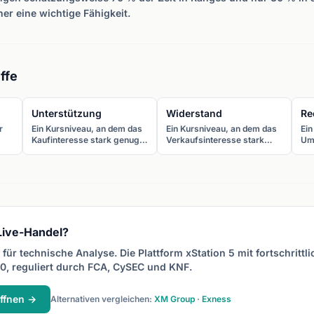
er eine wichtige Fähigkeit.
ffe
Unterstützung
Widerstand
Re
r
Ein Kursniveau, an dem das
Ein Kursniveau, an dem das
Ein
Kaufinteresse stark genug
Verkaufsinteresse stark
Um
ist, um weitere Rückgänge
genug ist, um weitere
Kur
zu verhindern. Der Kurs
Anstiege zu verhindern. Der
Unt
prallt tendenziell nach oben
Kurs dreht tendenziell nach
Wid
ab, wenn er die
unten, wenn er den
Kas
Unterstützung erreicht.
Widerstand erreicht.
Au
bes
 Live-Handel?
für technische Analyse. Die Plattform xStation 5 mit fortschrittl
0, reguliert durch FCA, CySEC und KNF.
ffnen →
Alternativen vergleichen:
XM Group
·
Exness