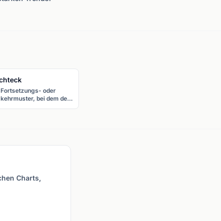
chteck
 Fortsetzungs- oder
kehrmuster, bei dem der
s zwischen horizontaler
erstützung und
erstand pendelt und eine
tenform bildet. Die
sbruchsrichtung
timmt das Signal.
ichen Charts,