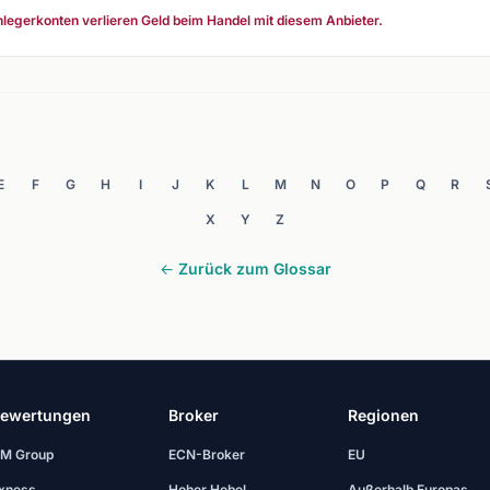
legerkonten verlieren Geld beim Handel mit diesem Anbieter.
E
F
G
H
I
J
K
L
M
N
O
P
Q
R
X
Y
Z
← Zurück zum Glossar
ewertungen
Broker
Regionen
M Group
ECN-Broker
EU
xness
Hoher Hebel
Außerhalb Europas