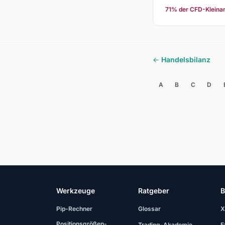
71% der CFD-Kleinan
← Handelsbilanz
A
B
C
D
Werkzeuge
Ratgeber
B
Pip-Rechner
Glossar
X
Positionsgrößen-
Trading-Akademie
E