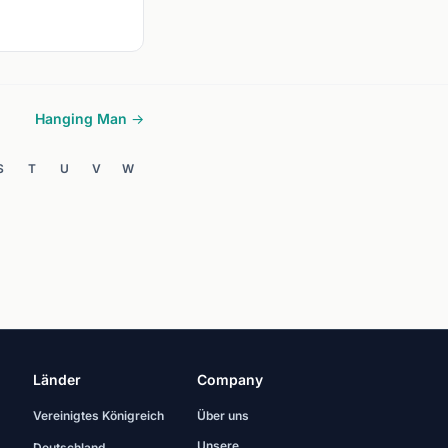
Hanging Man →
S
T
U
V
W
Länder
Company
Vereinigtes Königreich
Über uns
Unsere
Deutschland