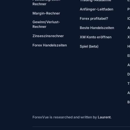
Rechner
Anfänger-Leitfaden
P
Margin-Rechner
Forex profitabel?
I
Gewinn/Verlust-
Rechner
Beste Handelszeiten
A
Zinseszinsrechner
XM Konto eröffnen
X
Forex Handelszeiten
Spiel (beta)
H
E
A
D
T
A
B
ForexVue is researched and written by
Laurent
.