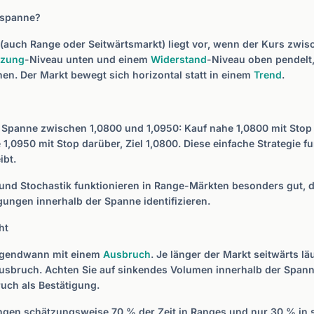
sspanne?
(auch Range oder Seitwärtsmarkt) liegt vor, wenn der Kurs zwis
tzung
-Niveau unten und einem
Widerstand
-Niveau oben pendelt,
en. Der Markt bewegt sich horizontal statt in einem
Trend
.
 Spanne zwischen 1,0800 und 1,0950: Kauf nahe 1,0800 mit Stop 
 1,0950 mit Stop darüber, Ziel 1,0800. Diese einfache Strategie fu
ibt.
 und Stochastik funktionieren in Range-Märkten besonders gut, d
ungen innerhalb der Spanne identifizieren.
ht
irgendwann mit einem
Ausbruch
. Je länger der Markt seitwärts lä
Ausbruch. Achten Sie auf sinkendes Volumen innerhalb der Span
ch als Bestätigung.
ngen schätzungsweise 70 % der Zeit in Ranges und nur 30 % in 