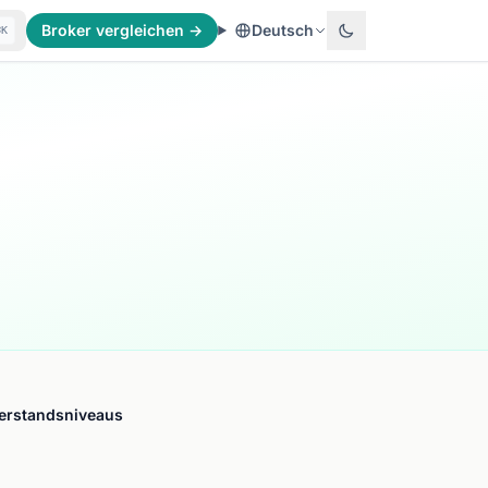
Broker vergleichen →
Deutsch
⌘K
derstandsniveaus