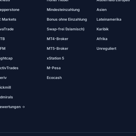
epperstone
Mindesteinzahlung
Asien
C Markets
Bonus ohne Einzahlung
Lateinamerika
vaTrade
Swap-frei (Islamisch)
Karibik
TB
MT4-Broker
Afrika
FM
MT5-Broker
Unreguliert
ightcap
xStation 5
ctivTrades
M-Pesa
eriv
Ecocash
ickmill
dmirals
ewertungen →