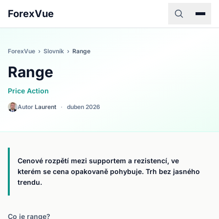
ForexVue
ForexVue
›
Slovník
›
Range
Range
Price Action
Autor
Laurent
·
duben 2026
Cenové rozpětí mezi supportem a rezistencí, ve
kterém se cena opakovaně pohybuje. Trh bez jasného
trendu.
Co je range?