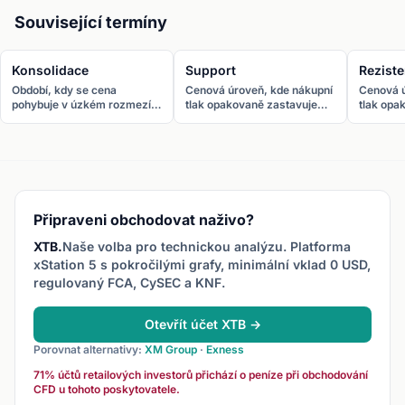
Související termíny
Konsolidace
Support
Rezist
Období, kdy se cena
Cenová úroveň, kde nákupní
Cenová ú
pohybuje v úzkém rozmezí
tlak opakovaně zastavuje
tlak opa
bez jasného trendu.
pokles ceny. Cena se od
růst cen
Konsolidace často předchází
supportu „odrazí“ nahoru.
rezisten
výraznému breakoutu.
Připraveni obchodovat naživo?
XTB.
Naše volba pro technickou analýzu. Platforma
xStation 5 s pokročilými grafy, minimální vklad 0 USD,
regulovaný FCA, CySEC a KNF.
Otevřít účet XTB →
Porovnat alternativy:
XM Group
·
Exness
71% účtů retailových investorů přichází o peníze při obchodování
CFD u tohoto poskytovatele.