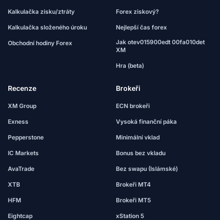
Kalkulačka zisku/ztráty
Forex ziskový?
Kalkulačka složeného úroku
Nejlepší čas forex
Jak otev015900edt 00fa010det
Obchodní hodiny Forex
XM
Hra (beta)
Recenze
Brokeři
XM Group
ECN brokeři
Exness
Vysoká finanční páka
Pepperstone
Minimální vklad
IC Markets
Bonus bez vkladu
AvaTrade
Bez swapu (Islámské)
XTB
Brokeři MT4
HFM
Brokeři MT5
Eightcap
xStation 5