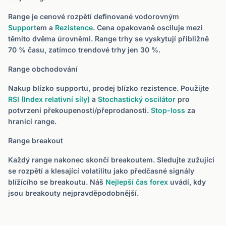
Range je cenové rozpětí definované vodorovným
Support
em a
Rezistence
. Cena opakovaně osciluje mezi
těmito dvěma úrovněmi. Range trhy se vyskytují přibližně
70 % času, zatímco trendové trhy jen 30 %.
Range obchodování
Nakup blízko supportu, prodej blízko rezistence. Použijte
RSI (Index relativní síly)
a
Stochastický oscilátor
pro
potvrzení překoupenosti/přeprodanosti.
Stop-loss
za
hranicí range.
Range breakout
Každý range nakonec skončí breakoutem. Sledujte zužující
se rozpětí a klesající volatilitu jako předčasné signály
blížícího se breakoutu. Náš
Nejlepší čas forex
uvádí, kdy
jsou breakouty nejpravděpodobnější.