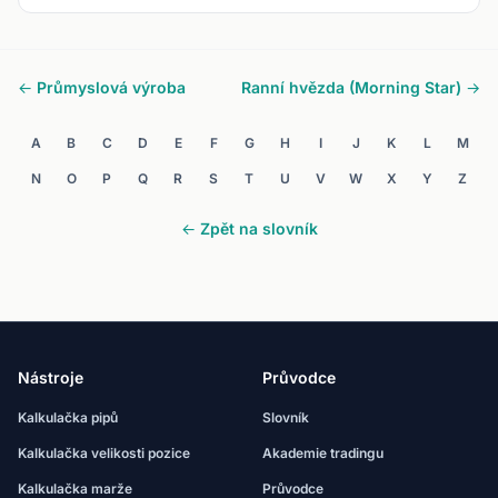
← Průmyslová výroba
Ranní hvězda (Morning Star) →
A
B
C
D
E
F
G
H
I
J
K
L
M
N
O
P
Q
R
S
T
U
V
W
X
Y
Z
← Zpět na slovník
Nástroje
Průvodce
Kalkulačka pipů
Slovník
Kalkulačka velikosti pozice
Akademie tradingu
Kalkulačka marže
Průvodce