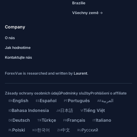
Brazílie
Všechny země →
Company
O nás
Jak hodnotíme
Kontaktujte nás
ForexVue is researched and written by
Laurent
.
Zásady ochrany osobních údajů
Podmínky služby
Prohlášení o affiliate
English
Español
Português
العربية
EN
ES
PT
AR
Bahasa Indonesia
日本語
Tiếng Việt
ID
JA
VI
Deutsch
Türkçe
Français
Italiano
DE
TR
FR
IT
Polski
한국어
中文
Русский
PL
KO
ZH
RU