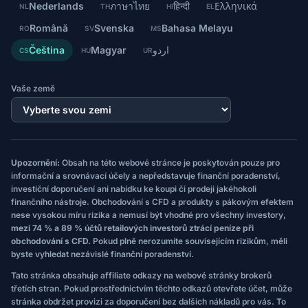
Nederlands
ภาษาไทย
हिन्दी
Ελληνικά
NL
TH
HI
EL
Română
Svenska
Bahasa Melayu
RO
SV
MS
Čeština
Magyar
اردو
CS
HU
UR
Vaše země
Upozornění:
Obsah na této webové stránce je poskytován pouze pro
informační a srovnávací účely a nepředstavuje finanční poradenství,
investiční doporučení ani nabídku ke koupi či prodeji jakéhokoli
finančního nástroje. Obchodování s CFD a produkty s pákovým efektem
nese vysokou míru rizika a nemusí být vhodné pro všechny investory,
mezi 74 % a 89 % účtů retailových investorů ztrácí peníze při
obchodování s CFD.
Pokud plně nerozumíte souvisejícím rizikům, měli
byste vyhledat nezávislé finanční poradenství.
Tato stránka obsahuje affiliate odkazy na webové stránky brokerů
třetích stran. Pokud prostřednictvím těchto odkazů otevřete účet, může
stránka obdržet provizi za doporučení bez dalších nákladů pro vás. To