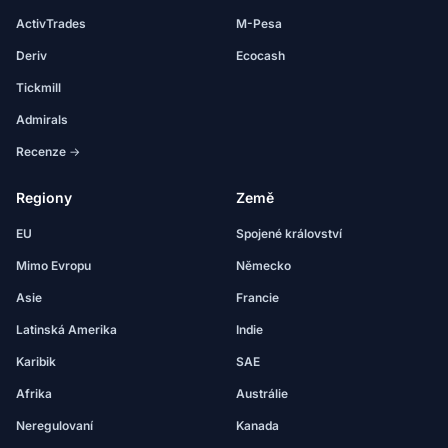
ActivTrades
M-Pesa
Deriv
Ecocash
Tickmill
Admirals
Recenze →
Regiony
Země
EU
Spojené království
Mimo Evropu
Německo
Asie
Francie
Latinská Amerika
Indie
Karibik
SAE
Afrika
Austrálie
Neregulovaní
Kanada