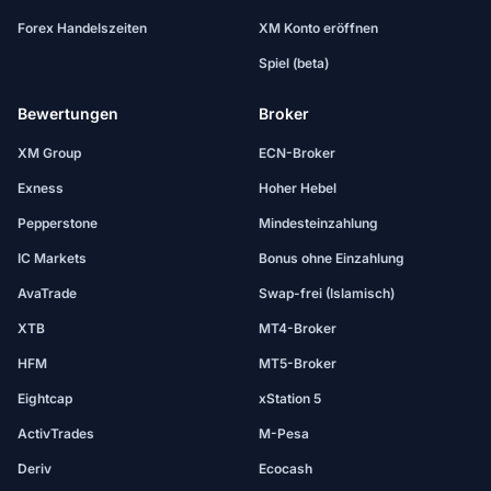
Forex Handelszeiten
XM Konto eröffnen
Spiel (beta)
Bewertungen
Broker
XM Group
ECN-Broker
Exness
Hoher Hebel
Pepperstone
Mindesteinzahlung
IC Markets
Bonus ohne Einzahlung
AvaTrade
Swap-frei (Islamisch)
XTB
MT4-Broker
HFM
MT5-Broker
Eightcap
xStation 5
ActivTrades
M-Pesa
Deriv
Ecocash