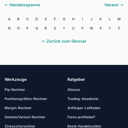
← Handelsspanne
Harami →
A
B
C
D
E
F
G
H
I
J
K
L
M
N
O
P
Q
R
S
T
U
V
W
X
Y
Z
← Zurück zum Glossar
Werkzeuge
Ratgeber
Pip-Rechner
Glossar
Positionsgrößen-Rechner
Trading-Akademie
Margin-Rechner
Anfänger-Leitfaden
Gewinn/Verlust-Rechner
Forex profitabel?
Zinseszinsrechner
Beste Handelszeiten