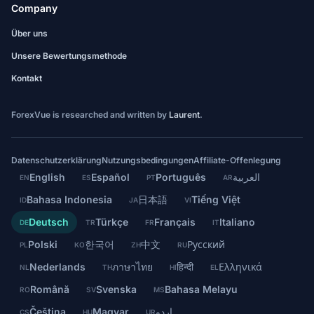
Company
Über uns
Unsere Bewertungsmethode
Kontakt
ForexVue is researched and written by
Laurent
.
Datenschutzerklärung
Nutzungsbedingungen
Affiliate-Offenlegung
English
Español
Português
العربية
EN
ES
PT
AR
Bahasa Indonesia
日本語
Tiếng Việt
ID
JA
VI
Deutsch
Türkçe
Français
Italiano
DE
TR
FR
IT
Polski
한국어
中文
Русский
PL
KO
ZH
RU
Nederlands
ภาษาไทย
हिन्दी
Ελληνικά
NL
TH
HI
EL
Română
Svenska
Bahasa Melayu
RO
SV
MS
Čeština
Magyar
اردو
CS
HU
UR