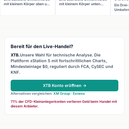
mit kleinem Körper oben und
mit kleinem Körper unten
Ein Drei
langem unteren Docht
und langem oberen Docht.
Umkehrm
(mindestens doppelte
Sie erscheint am Gipfel
aus eine
Körperlänge). Sie erscheint
eines Aufwärtstrends und
Kerze, e
am Ende eines
zeigt, dass Käufer von
kleinem 
Abwärtstrends.
Verkäufern überwältigt
großen r
wurden.
signalisi
Aufwärts
Bereit für den Live-Handel?
XTB.
Unsere Wahl für technische Analyse. Die
Plattform xStation 5 mit fortschrittlichen Charts,
Mindesteinlage $0, reguliert durch FCA, CySEC und
KNF.
XTB Konto eröffnen →
Alternativen vergleichen:
XM Group
·
Exness
71% der CFD-Kleinanlegerkonten verlieren Geld beim Handel mit
diesem Anbieter.