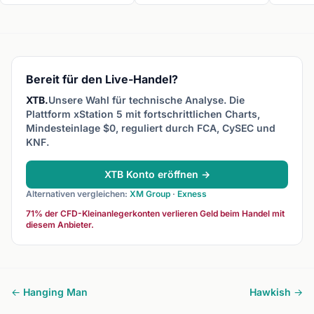
große grüne Kerze den
große rote Kerze den Körper
innerhal
Körper der vorherigen roten
der vorherigen grünen Kerze
vorherige
Kerze vollständig
vollständig umschließt. Es
signalisi
umschließt. Es signalisiert
signalisiert starken
und geht
starkes Kaufmomentum
Verkaufsdruck nach einer
voraus.
nach einem Rückgang.
Rally.
Bereit für den Live-Handel?
XTB.
Unsere Wahl für technische Analyse. Die
Plattform xStation 5 mit fortschrittlichen Charts,
Mindesteinlage $0, reguliert durch FCA, CySEC und
KNF.
XTB Konto eröffnen →
Alternativen vergleichen:
XM Group
·
Exness
71% der CFD-Kleinanlegerkonten verlieren Geld beim Handel mit
diesem Anbieter.
← Hanging Man
Hawkish →