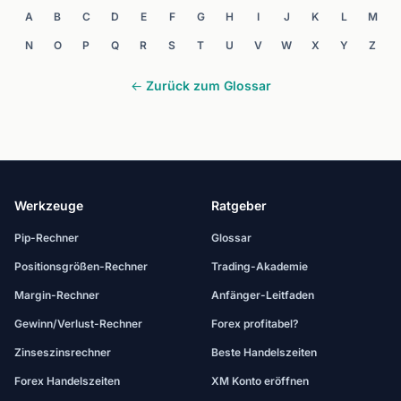
A
B
C
D
E
F
G
H
I
J
K
L
M
N
O
P
Q
R
S
T
U
V
W
X
Y
Z
← Zurück zum Glossar
Werkzeuge
Ratgeber
Pip-Rechner
Glossar
Positionsgrößen-Rechner
Trading-Akademie
Margin-Rechner
Anfänger-Leitfaden
Gewinn/Verlust-Rechner
Forex profitabel?
Zinseszinsrechner
Beste Handelszeiten
Forex Handelszeiten
XM Konto eröffnen