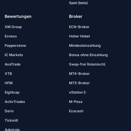
Spiel (beta)
Bewertungen
Broker
XM Group
ECN-Broker
Exness
Hoher Hebel
Pepperstone
Mindesteinzahlung
IC Markets
Bonus ohne Einzahlung
AvaTrade
Swap-frei (Islamisch)
XTB
MT4-Broker
HFM
MT5-Broker
Eightcap
xStation 5
ActivTrades
M-Pesa
Deriv
Ecocash
Tickmill
Admirals