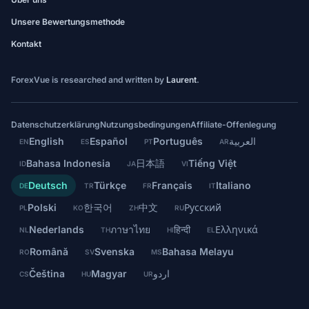
Unsere Bewertungsmethode
Kontakt
ForexVue is researched and written by
Laurent
.
Datenschutzerklärung
Nutzungsbedingungen
Affiliate-Offenlegung
English
Español
Português
العربية
EN
ES
PT
AR
Bahasa Indonesia
日本語
Tiếng Việt
ID
JA
VI
Deutsch
Türkçe
Français
Italiano
DE
TR
FR
IT
Polski
한국어
中文
Русский
PL
KO
ZH
RU
Nederlands
ภาษาไทย
हिन्दी
Ελληνικά
NL
TH
HI
EL
Română
Svenska
Bahasa Melayu
RO
SV
MS
Čeština
Magyar
اردو
CS
HU
UR