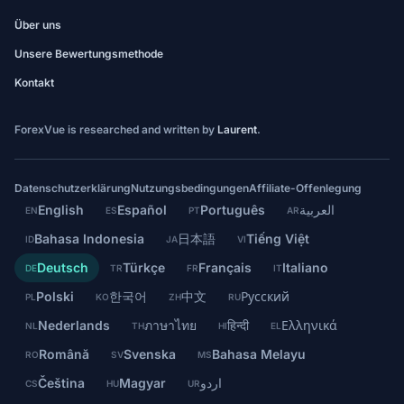
Über uns
Unsere Bewertungsmethode
Kontakt
ForexVue is researched and written by
Laurent
.
Datenschutzerklärung
Nutzungsbedingungen
Affiliate-Offenlegung
English
Español
Português
العربية
EN
ES
PT
AR
Bahasa Indonesia
日本語
Tiếng Việt
ID
JA
VI
Deutsch
Türkçe
Français
Italiano
DE
TR
FR
IT
Polski
한국어
中文
Русский
PL
KO
ZH
RU
Nederlands
ภาษาไทย
हिन्दी
Ελληνικά
NL
TH
HI
EL
Română
Svenska
Bahasa Melayu
RO
SV
MS
Čeština
Magyar
اردو
CS
HU
UR