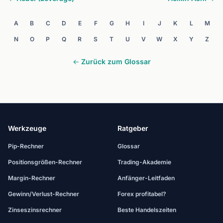
A
B
C
D
E
F
G
H
I
J
K
L
M
N
O
P
Q
R
S
T
U
V
W
X
Y
Z
← Zurück zum Glossar
Werkzeuge
Ratgeber
Pip-Rechner
Glossar
Positionsgrößen-Rechner
Trading-Akademie
Margin-Rechner
Anfänger-Leitfaden
Gewinn/Verlust-Rechner
Forex profitabel?
Zinseszinsrechner
Beste Handelszeiten