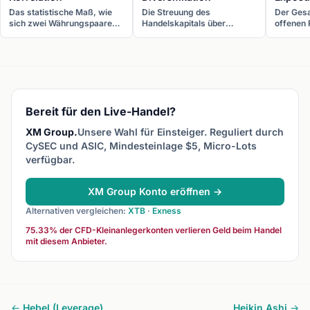
Das statistische Maß, wie
Die Streuung des
Der Gesa
sich zwei Währungspaare
Handelskapitals über
offenen 
zueinander bewegen.
verschiedene
Markt. B
Korrelation reicht von +1
Währungspaare, Strategien
Ihr Risi
(perfekt gleichläufig) über 0
oder Zeitrahmen, um das
bestimm
(unabhängig) bis -1 (perfekt
Gesamtrisiko zu reduzieren.
Sektor o
gegenläufig).
Bereit für den Live-Handel?
XM Group.
Unsere Wahl für Einsteiger. Reguliert durch
CySEC und ASIC, Mindesteinlage $5, Micro-Lots
verfügbar.
XM Group Konto eröffnen →
Alternativen vergleichen:
XTB
·
Exness
75.33% der CFD-Kleinanlegerkonten verlieren Geld beim Handel
mit diesem Anbieter.
← Hebel (Leverage)
Heikin Ashi →