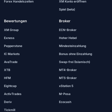
Forex Handelszeiten
XM Konto eröffnen
Spiel (beta)
Bewertungen
Broker
XM Group
ECN-Broker
Exness
Hoher Hebel
Pepperstone
Mindesteinzahlung
IC Markets
Bonus ohne Einzahlung
AvaTrade
Swap-frei (Islamisch)
XTB
MT4-Broker
HFM
MT5-Broker
Eightcap
xStation 5
ActivTrades
M-Pesa
Deriv
Ecocash
Tickmill