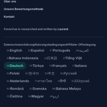
Über uns
Unsere Bewertungsmethode
Kontakt
ForexVue is researched and written by
Laurent
.
Datenschutzerklärung
Nutzungsbedingungen
Affiliate-Offenlegung
English
Español
Português
العربية
EN
ES
PT
AR
Bahasa Indonesia
日本語
Tiếng Việt
ID
JA
VI
Deutsch
Türkçe
Français
Italiano
DE
TR
FR
IT
Polski
한국어
中文
Русский
PL
KO
ZH
RU
Nederlands
ภาษาไทย
हिन्दी
Ελληνικά
NL
TH
HI
EL
Română
Svenska
Bahasa Melayu
RO
SV
MS
Čeština
Magyar
اردو
CS
HU
UR