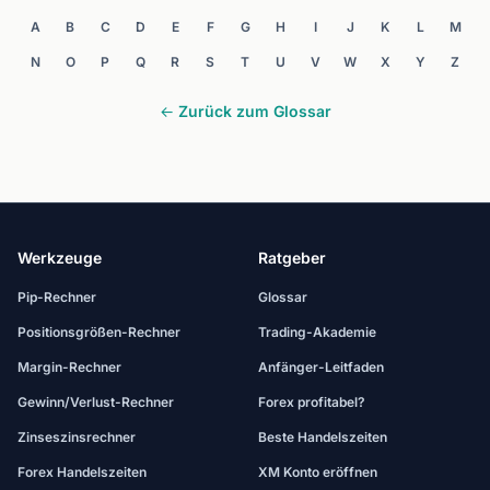
A
B
C
D
E
F
G
H
I
J
K
L
M
N
O
P
Q
R
S
T
U
V
W
X
Y
Z
← Zurück zum Glossar
Werkzeuge
Ratgeber
Pip-Rechner
Glossar
Positionsgrößen-Rechner
Trading-Akademie
Margin-Rechner
Anfänger-Leitfaden
Gewinn/Verlust-Rechner
Forex profitabel?
Zinseszinsrechner
Beste Handelszeiten
Forex Handelszeiten
XM Konto eröffnen