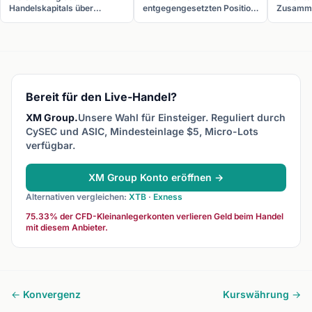
Handelskapitals über
entgegengesetzten Position,
Zusamme
verschiedene
um das Risiko einer
verschi
Währungspaare, Strategien
bestehenden Position zu
Finanzm
oder Zeitrahmen, um das
reduzieren. Im Forex:
Anleihen
Gesamtrisiko zu reduzieren.
gleichzeitig long und short
um Fore
im selben oder korrelierten
besser z
Paar.
vorherz
Bereit für den Live-Handel?
XM Group.
Unsere Wahl für Einsteiger. Reguliert durch
CySEC und ASIC, Mindesteinlage $5, Micro-Lots
verfügbar.
XM Group Konto eröffnen →
Alternativen vergleichen:
XTB
·
Exness
75.33% der CFD-Kleinanlegerkonten verlieren Geld beim Handel
mit diesem Anbieter.
← Konvergenz
Kurswährung →