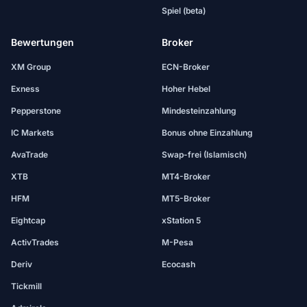
Spiel (beta)
Bewertungen
Broker
XM Group
ECN-Broker
Exness
Hoher Hebel
Pepperstone
Mindesteinzahlung
IC Markets
Bonus ohne Einzahlung
AvaTrade
Swap-frei (Islamisch)
XTB
MT4-Broker
HFM
MT5-Broker
Eightcap
xStation 5
ActivTrades
M-Pesa
Deriv
Ecocash
Tickmill